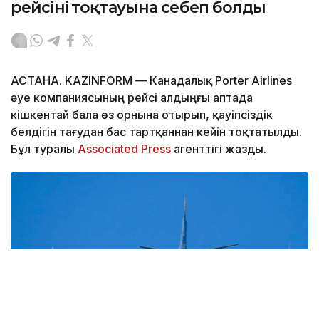
рейсінің тоқтауына себеп болды
АСТАНА. KAZINFORM — Канадалық Porter Airlines
әуе компаниясының рейсі алдыңғы аптада
кішкентай бала өз орнына отырып, қауіпсіздік
белдігін тағудан бас тартқаннан кейін тоқтатылды.
Бұл туралы
Associated Press
агенттігі жазды.