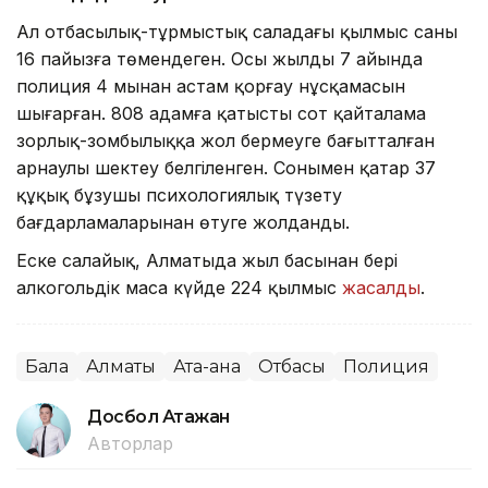
Ал отбасылық-тұрмыстық саладағы қылмыс саны
16 пайызға төмендеген. Осы жылдың 7 айында
полиция 4 мыңнан астам қорғау нұсқамасын
шығарған. 808 адамға қатысты сот қайталама
зорлық-зомбылыққа жол бермеуге бағытталған
арнаулы шектеу белгіленген. Сонымен қатар 37
құқық бұзушы психологиялық түзету
бағдарламаларынан өтуге жолданды.
Еске салайық, Алматыда жыл басынан бері
алкогольдік масаң күйде 224 қылмыс
жасалды
.
Бала
Алматы
Ата-ана
Отбасы
Полиция
Досбол Атажан
Авторлар