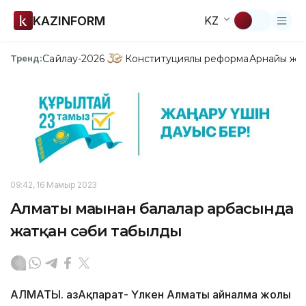
KAZINFORM
KZ
Сайлау-2026
Конституциялық реформа
Арнайы жо
Тренд:
09:42, 16 Мамыр 2023
Алматы маңынан балалар арбасында
жатқан сәби табылды
АЛМАТЫ. ҚазАқпарат- Үлкен Алматы айналма жолы