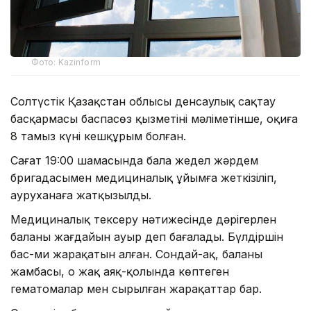
Фото: Kazinform
Солтүстік Қазақстан облысы денсаулық сақтау
басқармасы баспасөз қызметінің мәліметінше, оқиға
8 тамыз күні кешқұрым болған.
Сағат 19:00 шамасында бала жедел жәрдем
бригадасымен медициналық ұйымға жеткізіліп,
ауруханаға жатқызылды.
Медициналық тексеру нәтижесінде дәрігерлен
баланың жағдайын ауыр деп бағалады. Бүлдіршін
бас-ми жарақатын алған. Сондай-ақ, баланың
жамбасы, оң жақ аяқ-қолында көптеген
гематомалар мен сырылған жарақаттар бар.