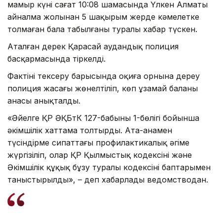
мамыр күні сағат 10:08 шамасында Үлкен Алматы
айналма жолынан 5 шақырым жерде кәмелетке
толмаған бала табылғаны туралы хабар түскен.
Аталған дерек Қарасай аудандық полиция
басқармасында тіркелді.
Фактіні тексеру барысында оқиға орнына дереу
полиция жасағы жөнелтіліп, көп ұзамай баланың
анасы анықталды.
«Әйелге ҚР ӘҚБтК 127-бабының 1-бөлігі бойынша
әкімшілік хаттама толтырды. Ата-анамен
түсіндірме сипаттағы профилактикалық әңгіме
жүргізіліп, олар ҚР Қылмыстық кодексінің және
Әкімшілік құқық бұзу туралы кодексінің баптарымен
таныстырылды», – деп хабарлады ведомстводан.