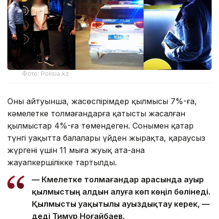
Фото: Polisia.kz
Оның айтуынша, жасөспірімдер қылмысы 7%-ға,
кәмелетке толмағандарға қатысты жасалған
қылмыстар 4%-ға төмендеген. Сонымен қатар
түнгі уақытта балалары үйден жырақта, қараусыз
жүргені үшін 11 мыңға жуық ата-ана
жауапкершілікке тартылды.
— Кәмелетке толмағандар арасында ауыр
қылмыстың алдын алуға көп көңіл бөлінеді.
Қылмысты уақытылы ауыздықтау керек, —
деді Тимур Ноғайбаев.