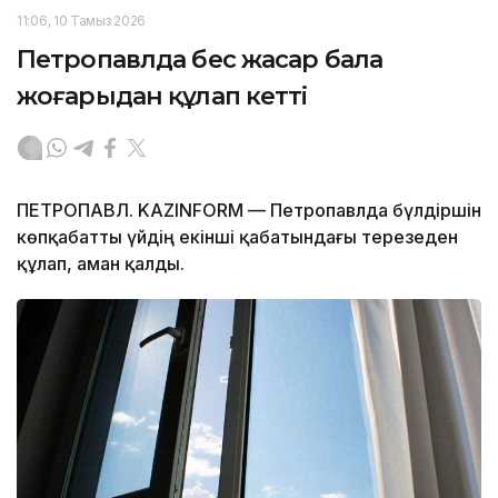
11:06, 10 Тамыз 2026
Петропавлда бес жасар бала
жоғарыдан құлап кетті
ПЕТРОПАВЛ. KAZINFORM — Петропавлда бүлдіршін
көпқабатты үйдің екінші қабатындағы терезеден
құлап, аман қалды.