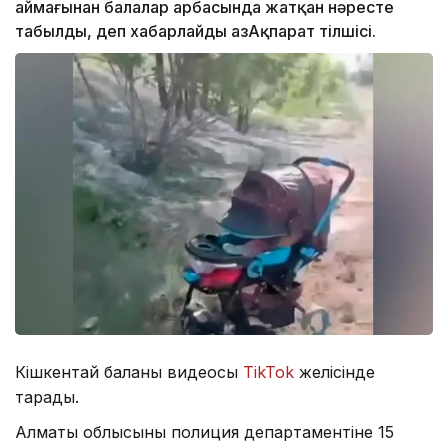
аймағынан балалар арбасында жатқан нәресте
табылды, деп хабарлайды ҚазАқпарат тілшісі.
Кішкентай баланың видеосы
TikTok
желісінде
тарады.
Алматы облысының полиция департаментіне 15