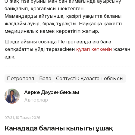
Оң жақ тізе буыны мен сан аймағында ауырсыну
байқалып, қозғалысы шектелген.
Мамандардың айтуынша, қазіргі уақытта баланың
жағдайы ауыр, бірақ тұрақты. Науқасқа қажетті
медициналық көмек көрсетіліп жатыр.
Шілде айының соңында Петропавлда екі бала
көпқабатты үйдің терезесінен
құлап кеткенін
жазған
едік.
Петропавл
Бала
Солтүстік Қазақстан облысы
Ақерке Дәуренбекқызы
Авторлар
07:31, 10 Тамыз 2026
Канадада баланың қылығы ұшақ