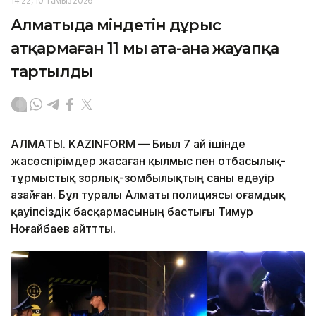
14:22, 10 Тамыз 2026
Алматыда міндетін дұрыс
атқармаған 11 мың ата-ана жауапқа
тартылды
АЛМАТЫ. KAZINFORM — Биыл 7 ай ішінде
жасөспірімдер жасаған қылмыс пен отбасылық-
тұрмыстық зорлық-зомбылықтың саны едәуір
азайған. Бұл туралы Алматы полициясы Қоғамдық
қауіпсіздік басқармасының бастығы Тимур
Ноғайбаев айттты.