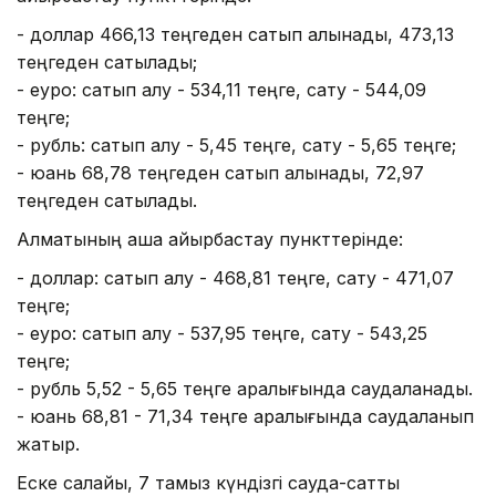
- доллар 466,13 теңгеден сатып алынады, 473,13
теңгеден сатылады;
- еуро: сатып алу - 534,11 теңге, сату - 544,09
теңге;
- рубль: сатып алу - 5,45 теңге, сату - 5,65 теңге;
- юань 68,78 теңгеден сатып алынады, 72,97
теңгеден сатылады.
Алматының ақша айырбастау пункттерінде:
- доллар: сатып алу - 468,81 теңге, сату - 471,07
теңге;
- еуро: сатып алу - 537,95 теңге, сату - 543,25
теңге;
- рубль 5,52 - 5,65 теңге аралығында саудаланады.
- юань 68,81 - 71,34 теңге аралығында саудаланып
жатыр.
Еске салайық, 7 тамыз күндізгі сауда-саттық