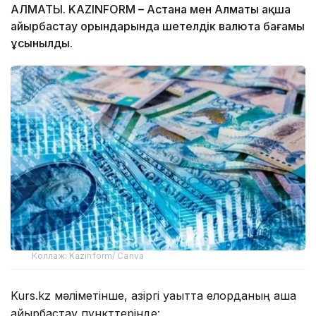
АЛМАТЫ. KAZINFORM – Астана мен Алматы ақша
айырбастау орындарында шетелдік валюта бағамы
ұсынылды.
Коллаж: Kazinform/ Canva
Kurs.kz мәліметінше, қазіргі уақытта елорданың ақша
айырбастау пункттерінде: