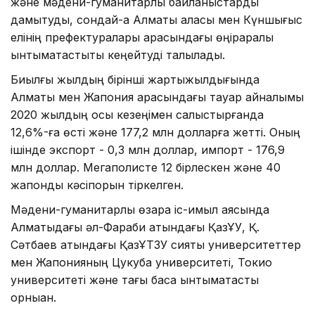
және мәдени-гуманитарлық байланыстарды
дамытуды, сондай-ақ Алматы қаласы мен Күншығыс
елінің префектуралары арасындағы өңіраралық
ынтымақтастықты кеңейтуді талқылады.
Биылғы жылдың бірінші жартыжылдығында
Алматы мен Жапония арасындағы тауар айналымы
2020 жылдың осы кезеңімен салыстырғанда
12,6%-ға өсті және 177,2 млн долларға жетті. Оның
ішінде экспорт - 0,3 млн доллар, импорт - 176,9
млн доллар. Мегаполисте 12 бірлескен және 40
жапондық кәсіпорын тіркелген.
Мәдени-гуманитарлық өзара іс-қимыл аясында
Алматыдағы әл-Фараби атындағы ҚазҰУ, Қ.
Сәтбаев атындағы ҚазҰТЗУ сияқты университеттер
мен Жапонияның Цукуба университеті, Токио
университеті және тағы басқа ынтымақтастық
орныққан.