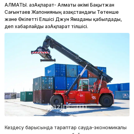
АЛМАТЫ. ҚазАқпарат- Алматы әкімі Бақытжан
Сағынтаев Жапонияның Қазақстандағы Төтенше
және Өкілетті Елшісі Джун Ямаданы қабылдады,
деп хабарлайды ҚазАқпарат тілшісі.
Кездесу барысында тараптар сауда-экономикалық