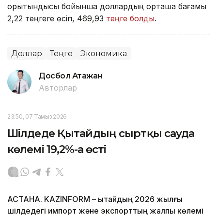
қорытындысы бойынша доллардың орташа бағамы
2,22 теңгеге өсіп, 469,93
теңге болды
.
Доллар
Теңге
Экономика
Досбол Атажан
Авторлар
23:50, 07 Тамыз 2026
Шілдеде Қытайдың сыртқы сауда
көлемі 19,2%-ға өсті
АСТАНА. KAZINFORM – Қытайдың 2026 жылғы
шілдедегі импорт және экспорттың жалпы көлемі