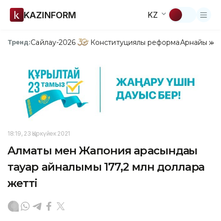
KAZINFORM
KZ
Сайлау-2026
Конституциялық реформа
Арнайы жо
Тренд:
18:19, 23 Қыркүйек 2021
Алматы мен Жапония арасындағы
тауар айналымы 177,2 млн долларға
жетті