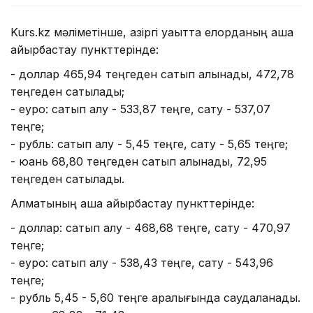
Kurs.kz мәліметінше, қазіргі уақытта елорданың ақша
айырбастау пункттерінде:
- доллар 465,94 теңгеден сатып алынады, 472,78
теңгеден сатылады;
- еуро: сатып алу - 533,87 теңге, сату - 537,07
теңге;
- рубль: сатып алу - 5,45 теңге, сату - 5,65 теңге;
- юань 68,80 теңгеден сатып алынады, 72,95
теңгеден сатылады.
Алматының ақша айырбастау пункттерінде:
- доллар: сатып алу - 468,68 теңге, сату - 470,97
теңге;
- еуро: сатып алу - 538,43 теңге, сату - 543,96
теңге;
- рубль 5,45 - 5,60 теңге аралығында саудаланады.