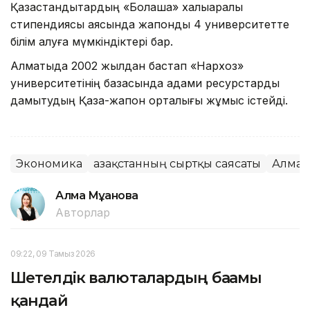
Қазақстандықтардың «Болашақ» халықаралық
стипендиясы аясында жапондық 4 университетте
білім алуға мүмкіндіктері бар.
Алматыда 2002 жылдан бастап «Нархоз»
университетінің базасында адами ресурстарды
дамытудың Қазақ-жапон орталығы жұмыс істейді.
Экономика
Қазақстанның сыртқы саясаты
Алмат
Алма Мұқанова
Авторлар
09:22, 09 Тамыз 2026
Шетелдік валюталардың бағамы
қандай