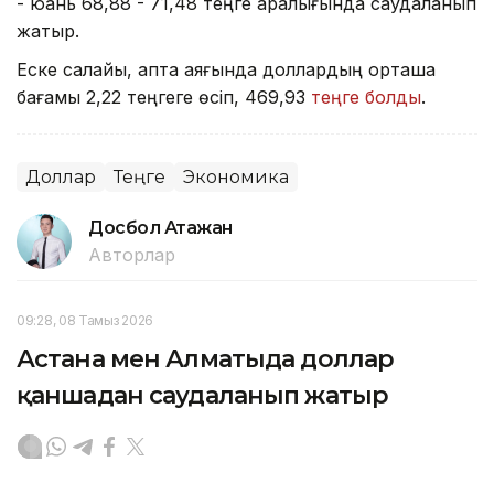
- юань 68,88 - 71,48 теңге аралығында саудаланып
жатыр.
Еске салайық, апта аяғында доллардың орташа
бағамы 2,22 теңгеге өсіп, 469,93
теңге болды
.
Доллар
Теңге
Экономика
Досбол Атажан
Авторлар
09:28, 08 Тамыз 2026
Астана мен Алматыда доллар
қаншадан саудаланып жатыр