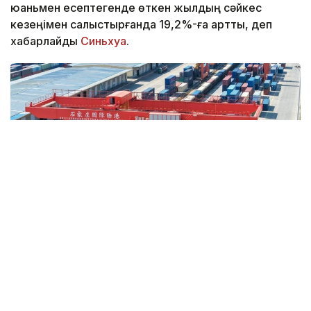
юаньмен есептегенде өткен жылдың сәйкес
кезеңімен салыстырғанда 19,2%-ға артты, деп
хабарлайды
Синьхуа
.
Фото: Синьхуа
Бұл туралы Қытайдың Бас кеден басқармасы
жариялаған мәліметтерде айтылған.