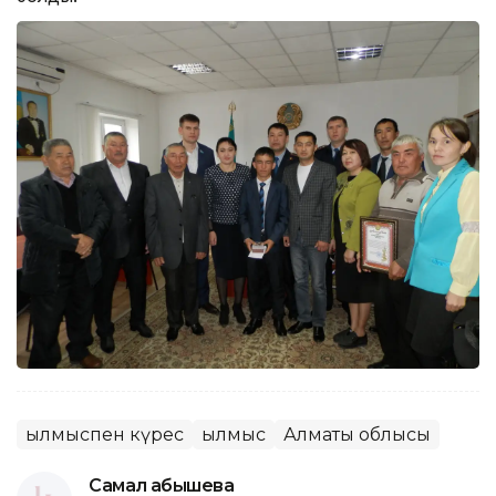
Қылмыспен күрес
Қылмыс
Алматы облысы
Самал Қабышева