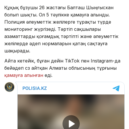
Құқық бұзушы 26 жастағы Балташ Шыңғысхан
болып шықты. Ол 5 тәулікке қамауға алынды.
Полиция әлеуметтік желілерге тұрақты түрде
мониторинг жүргізеді. Тәртіп сақшылары
азаматтарды қоғамдық тәртіпті және әлеуметтік
желілерде әдеп нормаларын қатаң сақтауға
шақырады.
Айта кетейік, бұған дейін TikTok пен Instagram-да
бейәдеп сөз айтқан Алматы облысының тұрғыны
қамауға алынған
еді.