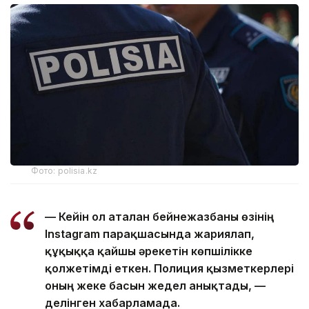
Фото: polisia.kz
— Кейін ол аталған бейнежазбаны өзінің
Instagram парақшасында жариялап,
құқыққа қайшы әрекетін көпшілікке
қолжетімді еткен. Полиция қызметкерлері
оның жеке басын жедел анықтады, —
делінген хабарламада.