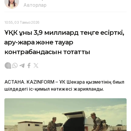
Авторлар
10:55, 03 Тамыз 2026
ҰҚК құны 3,9 миллиард теңге есірткі,
қару-жарақ және тауар
контрабандасын тоқтатты
АСТАНА. KAZINFORM – ҰҚК Шекара қызметінің биыл
шілдедегі іс-қимыл нәтижесі жарияланды.