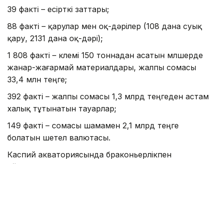
39 факті – есірткі заттары;
88 факті – қарулар мен оқ-дәрілер (108 дана суық
қару, 2131 дана оқ-дәрі);
1 808 факті – көлемі 150 тоннадан асатын мөлшерде
жанар-жағармай материалдары, жалпы сомасы
33,4 млн теңге;
392 факті – жалпы сомасы 1,3 млрд теңгеден астам
халық тұтынатын тауарлар;
149 факті – сомасы шамамен 2,1 млрд теңге
болатын шетел валютасы.
Каспий акваториясында браконьерлікпен
айналысудың 34 фактісінің алды алынды. 24,6 км
браконьерлік құрал, сондай-ақ 103 дана бекіре
тұқымдас балық (580 кг) тәркіленді. Алдын алған
шығын сомасы 251 млн теңгеден астам.