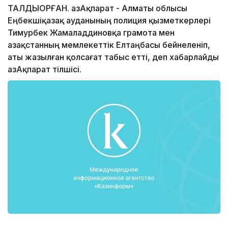
ТАЛДЫҚОРҒАН. ҚазАқпарат - Алматы облысы
Еңбекшіқазақ ауданының полиция қызметкерлері
Тимурбек Жамаладдиновқа грамота мен
Қазақстанның мемлекеттік Елтаңбасы бейнеленіп,
аты жазылған қолсағат табыс етті, деп хабарлайды
ҚазАқпарат тілшісі.