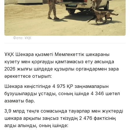
Фото: ҰҚК
ҰҚК Шекара қызметі Мемлекеттік шекараны
күзету мен қорғауды қамтамасыз ету аясында
2026 жылғы шілдеде құзырлы органдармен өзара
әрекеттесе отырып:
Шекара кеңістігінде 4 975 ҚР заңнамаларын
бұзушыларды ұстады, соның ішінде 4 346 шетел
азаматы бар.
3,9 млрд теңге сомасында тауарлар мен жүктерді
шекара арқылы заңсыз өткізудің 2 476 фактісінің
алды алынды, оның ішінде: