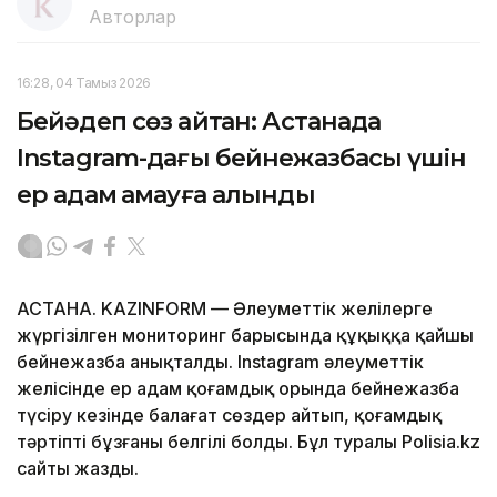
Авторлар
16:28, 04 Тамыз 2026
Бейәдеп сөз айтқан: Астанада
Instagram-дағы бейнежазбасы үшін
ер адам қамауға алынды
АСТАНА. KAZINFORM — Әлеуметтік желілерге
жүргізілген мониторинг барысында құқыққа қайшы
бейнежазба анықталды. Instagram әлеуметтік
желісінде ер адам қоғамдық орында бейнежазба
түсіру кезінде балағат сөздер айтып, қоғамдық
тәртіпті бұзғаны белгілі болды. Бұл туралы Polisia.kz
сайты жазды.