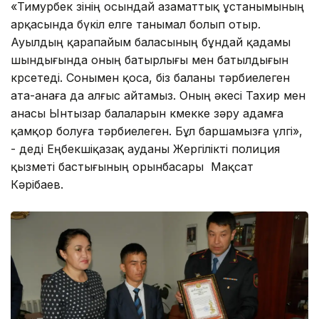
«Тимурбек өзінің осындай азаматтық ұстанымының
арқасында бүкіл елге танымал болып отыр.
Ауылдың қарапайым баласының бұндай қадамы
шындығында оның батырлығы мен батылдығын
көрсетеді. Сонымен қоса, біз баланы тәрбиелеген
ата-анаға да алғыс айтамыз. Оның әкесі Тахир мен
анасы Ынтызар балаларын көмекке зәру адамға
қамқор болуға тәрбиелеген. Бұл баршамызға үлгі»,
- деді Еңбекшіқазақ ауданы Жергілікті полиция
қызметі бастығының орынбасары Мақсат
Кәрібаев.