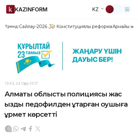
KAZINFORM
KZ
Сайлау-2026
Конституциялық реформа
Арнайы жо
Тренд:
13:43, 24 Сәуір 2017
Алматы облыстық полициясы жас
қызды педофилден құтқарған оқушыға
құрмет көрсетті