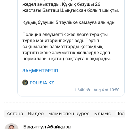
Астана
Видео
Қылмыспен күрес
Қылмыс
Поли
Бақытгүл Абайқызы