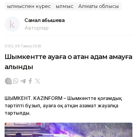
Қылмыспен күрес
Қылмыс
Алматы облысы
Самал Қабышева
Авторлар
01:52, 09 Тамыз 2026
Шымкентте ауаға оқ атқан адам қамауға
алынды
ШЫМКЕНТ. KAZINFORM – Шымкентте қоғамдық
тәртіпті бұзып, ауаға оқ атқан азамат жауапқа
тартылды.