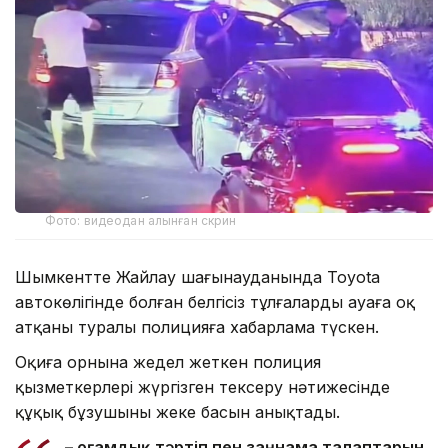
Фото: видеодан алынған скрин
Шымкентте Жайлау шағынауданында Toyota
автокөлігінде болған белгісіз тұлғалардың ауаға оқ
атқаны туралы полицияға хабарлама түскен.
Оқиға орнына жедел жеткен полиция
қызметкерлері жүргізген тексеру нәтижесінде
құқық бұзушының жеке басын анықтады.
– Қоғамдық тәртіп пен заңнама талаптарын