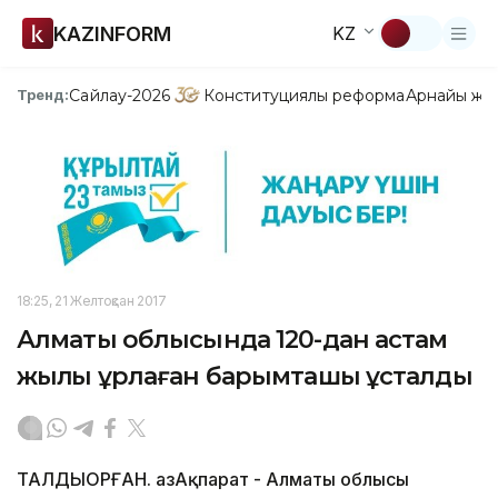
KAZINFORM
KZ
Сайлау-2026
Конституциялық реформа
Арнайы жо
Тренд:
18:25, 21 Желтоқсан 2017
Алматы облысында 120-дан астам
жылқы ұрлаған барымташы ұсталды
ТАЛДЫҚОРҒАН. ҚазАқпарат - Алматы облысы