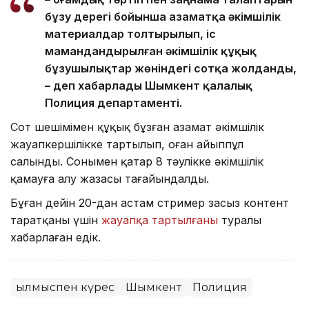
бұзу дерегі бойынша азаматқа әкімшілік
материалдар толтырылып, іс
мамандандырылған әкімшілік құқық
бұзушылықтар жөніндегі сотқа жолданды,
– деп хабарлады Шымкент қалалық
Полиция департаменті.
Сот шешімімен құқық бұзған азамат әкімшілік
жауапкершілікке тартылып, оған айыппұл
салынды. Сонымен қатар 8 тәулікке әкімшілік
қамауға алу жазасы тағайындалды.
Бұған дейін 20-дан астам стример заңсыз контент
таратқаны үшін
жауапқа тартылғаны
туралы
хабарлаған едік.
Қылмыспен күрес
Шымкент
Полиция