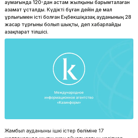
аумағында 120-дан астам жылқыны барымталаған
азамат ұсталды. Күдікті бұған дейін де мал
ұрлығымен істі болған Еңбекшіқазақ ауданының 28
жасар тұрғыны болып шықты, деп хабарлайды
Қазақпарат тілшісі.
Жамбыл ауданының ішкі істер бөліміне 17