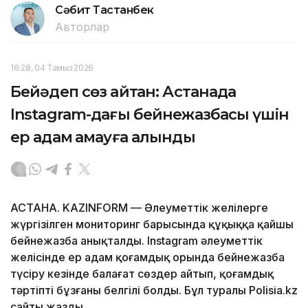
Сәбит Тастанбек
Авторлар
16:28, 04 Тамыз 2026
Бейәдеп сөз айтқан: Астанада
Instagram-дағы бейнежазбасы үшін
ер адам қамауға алынды
АСТАНА. KAZINFORM — Әлеуметтік желілерге
жүргізілген мониторинг барысында құқыққа қайшы
бейнежазба анықталды. Instagram әлеуметтік
желісінде ер адам қоғамдық орында бейнежазба
түсіру кезінде балағат сөздер айтып, қоғамдық
тәртіпті бұзғаны белгілі болды. Бұл туралы Polisia.kz
сайты жазды.