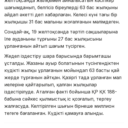
желтоқсанда жылқымен айналысатын кәсіпкер
шағымданып, белгісіз біреулердің 63 бас жылқыны
айдап әкетті деп хабарлаған. Келесі күні тағы бір
жылқышы 31 бас малының жоғалғанын мәлімдеген.
Сондай-ақ, 19 желтоқсанда тәртіп сақшыларына
Іле ауданының тұрғыны 27 бас жылқысының
ұрланғанын айтып шағым түсірген.
Жедел іздестіру шара барысында барымташы
ұсталды. Жазаның ауыр болатынын түсінгендіктен
күдікті жылқы ұрлағанын мойындап 63 бастың қай
жерде тұрғанын айтқан. Қазіргі таңда ұрланған мал
иелеріне қайтарылып, қалған жылқылар
іздестірілуде. Аталған факті бойынша ҚР ҚК 188-
бабына сәйкес қылмыстық іс қозғалып, тергеу
жалғасуда. Келтірілген шығын бірнеше миллион
теңгеге бағаланған. Күдікті қамауға алынды.