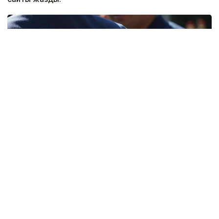
Фото: polisia.kz
— Кейін ол аталған бейнежазбаны өзінің
Instagram парақшасында жариялап,
құқыққа қайшы әрекетін көпшілікке
қолжетімді еткен. Полиция қызметкерлері
оның жеке басын жедел анықтады, —