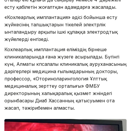
есту қабілетін жоғалтқан адамдарға жасалады.
«Кохлеарлық имплантация» әдісі бойынша есту
жүйкесінің талшықтарын тікелей электрлік
ынталандыру арқылы ішкі құлаққа электродтық
жүйелерді енгізеді.
Кохлеарлық имплантация еліміздің бірнеше
клиникаларында ғана жүзеге асырылады. Бүгінгі
күні, Алматы көпсалалы клиникалық ауруханасының
дәрігерлері медицина ғылымдарының докторы,
профессор, «Оториноларингология Ұлттық
медициналық зерттеу орталығы» ФМБУ
директорының халықаралық қызмет жөніндегі
орынбасары Диаб Хассанның қатысуымен ота
жасап, тәжірибемен алмасты.