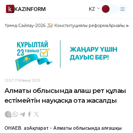
KAZINFORM
KZ
Сайлау-2026
Конституциялық реформа
Арнайы жо
Тренд:
22:57, 11 Мамыр 2023
Алматы облысында алғаш рет құлағы
естімейтін науқасқа ота жасалды
ҚОНАЕВ. ҚазАқпарат - Алматы облысында алғашқы