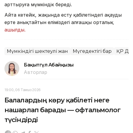
арттыруға мүмкіндік береді.
Айта кетейік, жақында есту қабілетіндегі ақауды
ерте анықтайтын еліміздегі алғашқы орталық
ашылды.
Мүмкіндігі шектеулі жан
Мүгедектігі бар
ҚР Ден
Бақытгүл Абайқызы
Авторлар
19:00, 06 Тамыз 2026
Балалардың көру қабілеті неге
нашарлап барады — офтальмолог
түсіндірді