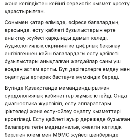
және кепілдіктен кейінгі сервистік қызмет көрсету
қарастырылған.
Сонымен қатар елімізде, әсіресе балалардың
арасында, есту қабілеті бұзылыстарын ерте
анықтау жүйесі қарқынды дамып келеді.
Аудиологиялық скринингке цифрлық бақылау
енгізілгеннен кейін балалардағы есту қабілеті
бұзылыстары анықталған жағдайлар саны үш
еседен астам артты. Бұл дәрігерлерге емдеу мен
оңалтуды ертерек бастауға мүмкіндік береді.
Бүгінде Қазақстанда мамандандырылған
сурдологиялық кабинеттер жұмыс істейді. Онда
диагностика жүргізіліп, есту аппараттары
іріктеледі және есту-сөйлеу оңалту қызметтері
көрсетіледі. Есту қабілеті ауыр дәрежеде бұзылған
балаларға тегін медициналық көмектің кепілдік
берілген көлемі мен МӘМС жүйесі шеңберінде