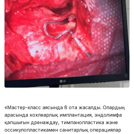
«Мастер-класс аясында 8 ота жасалды. Олардың
арасында кохлеарлық имплантация, эндолимфа
қапшығын дренаждау, тимпанопластика және
оссикулопластикамен санитарлық операциялар