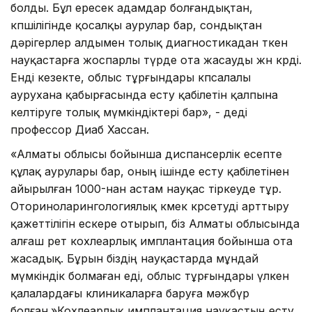
болды. Бұл ересек адамдар болғандықтан,
көпшілігінде қосалқы аурулар бар, сондықтан
дәрігерлер алдымен толық диагностикадан өткен
науқастарға жоспарлы түрде ота жасауды жөн көрді.
Енді кезекте, облыс тұрғындары көпсалалы
аурухана қабырғасында есту қабілетін қалпына
келтіруге толық мүмкіндіктері бар», - деді
профессор Диаб Хассан.
«Алматы облысы бойынша диспансерлік есепте
құлақ аурулары бар, оның ішінде есту қабілетінен
айырылған 1000-нан астам науқас тіркеуде тұр.
Оториноларингологиялық көмек көрсетуді арттыру
қажеттілігін ескере отырып, біз Алматы облысында
алғаш рет кохлеарлық имплантация бойынша ота
жасадық. Бұрын біздің науқастарда мұндай
мүмкіндік болмаған еді, облыс тұрғындары үлкен
қалалардағы клиникаларға баруға мәжбүр
болған.»Кохлеарлық имплантация науқастың есту