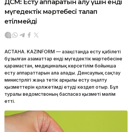
ДСМ: Есту аппаратын алу үшін енді
мүгедектік мәртебесі талап
етілмейді
АСТАНА. KAZINFORM — Қазақстанда есту қабілеті
бұзылған азаматтар енді мүгедектік мәртебесіне
қарамастан, медициналық көрсетілім бойынша
есту аппараттарын ала алады. Денсаулық сақтау
министрлігі жаңа тетік арқылы есту оңалту
қызметтерін қолжетімді етуді көздеп отыр. Бұл
туралы ведомствоның баспасөз қызметі мәлім
етті.