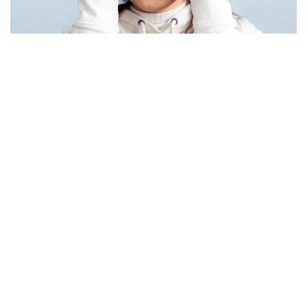
Фото: Pexels
Дәрігердің сөзінше, соңғы жылдары балалардың
көзіне түсетін салмақ айтарлықтай артқан.