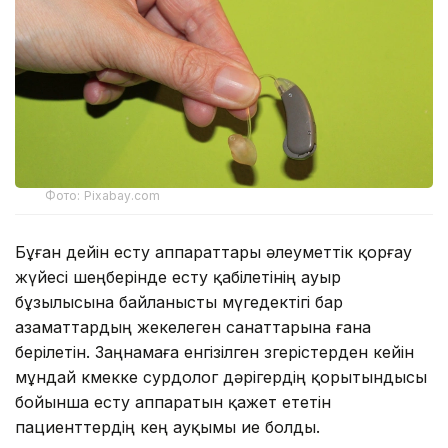
Фото: Pixabay.com
Бұған дейін есту аппараттары әлеуметтік қорғау
жүйесі шеңберінде есту қабілетінің ауыр
бұзылысына байланысты мүгедектігі бар
азаматтардың жекелеген санаттарына ғана
берілетін. Заңнамаға енгізілген өзгерістерден кейін
мұндай көмекке сурдолог дәрігердің қорытындысы
бойынша есту аппаратын қажет ететін
пациенттердің кең ауқымы ие болды.