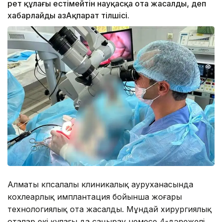
рет құлағы естімейтін науқасқа ота жасалды, деп
хабарлайды ҚазАқпарат тілшісі.
Алматы көпсалалы клиникалық ауруханасында
кохлеарлық имплантация бойынша жоғары
технологиялық ота жасалды. Мұндай хирургиялық
оталар екі құлағы да саңырау немесе 4-дәрежелі