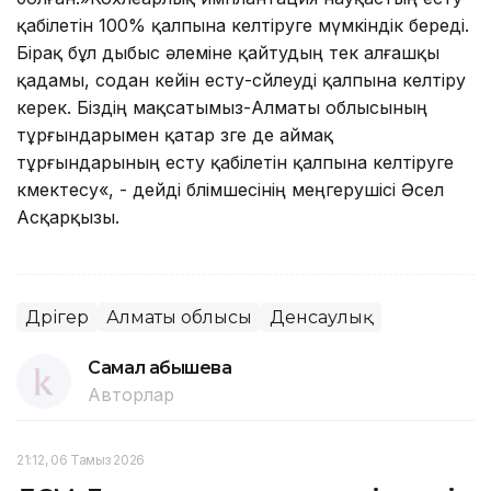
қабілетін 100% қалпына келтіруге мүмкіндік береді.
Бірақ бұл дыбыс әлеміне қайтудың тек алғашқы
қадамы, содан кейін есту-сөйлеуді қалпына келтіру
керек. Біздің мақсатымыз-Алматы облысының
тұрғындарымен қатар өзге де аймақ
тұрғындарының есту қабілетін қалпына келтіруге
көмектесу«, - дейді бөлімшесінің меңгерушісі Әсел
Асқарқызы.
Дәрігер
Алматы облысы
Денсаулық
Самал Қабышева
Авторлар
21:12, 06 Тамыз 2026