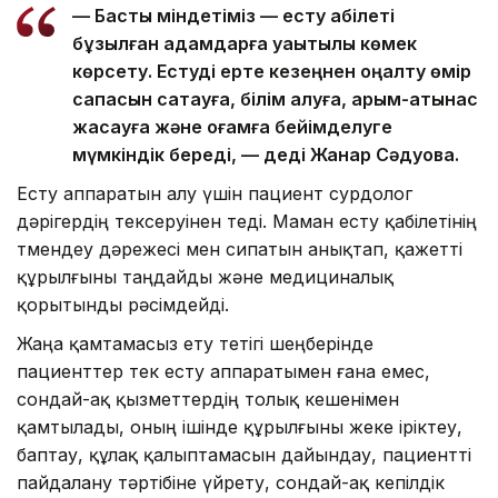
— Басты міндетіміз — есту қабілеті
бұзылған адамдарға уақытылы көмек
көрсету. Естуді ерте кезеңнен оңалту өмір
сапасын сақтауға, білім алуға, қарым-қатынас
жасауға және қоғамға бейімделуге
мүмкіндік береді, — деді Жанар Сәдуова.
Есту аппаратын алу үшін пациент сурдолог
дәрігердің тексеруінен өтеді. Маман есту қабілетінің
төмендеу дәрежесі мен сипатын анықтап, қажетті
құрылғыны таңдайды және медициналық
қорытынды рәсімдейді.
Жаңа қамтамасыз ету тетігі шеңберінде
пациенттер тек есту аппаратымен ғана емес,
сондай-ақ қызметтердің толық кешенімен
қамтылады, оның ішінде құрылғыны жеке іріктеу,
баптау, құлақ қалыптамасын дайындау, пациентті
пайдалану тәртібіне үйрету, сондай-ақ кепілдік