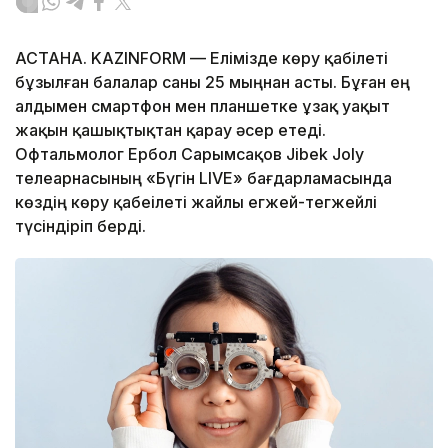
АСТАНА. KAZINFORM — Елімізде көру қабілеті
бұзылған балалар саны 25 мыңнан асты. Бұған ең
алдымен смартфон мен планшетке ұзақ уақыт
жақын қашықтықтан қарау әсер етеді.
Офтальмолог Ербол Сарымсақов Jibek Joly
телеарнасының «Бүгін LIVE» бағдарламасында
көздің көру қабеілеті жайлы егжей-тегжейлі
түсіндіріп берді.