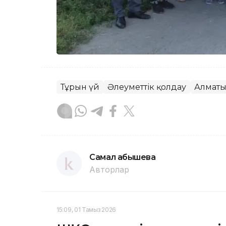
Тұрғын үй
Әлеуметтік қолдау
Алматы
Самал Қабышева
Авторлар
15:09, 01 Тамыз 2026