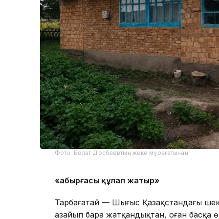
Фото: Болат Досбаевтың жеке мұрағатынан
«Қабырғасы құлап жатыр»
Тарбағатай — Шығыс Қазақстандағы шек
азайып бара жатқандықтан, оған басқа 