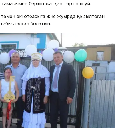
астамасымен беріліп жатқан төртінші үй.
өмен екі отбасыға және жуырда Қызылтоған
 табысталған болатын.