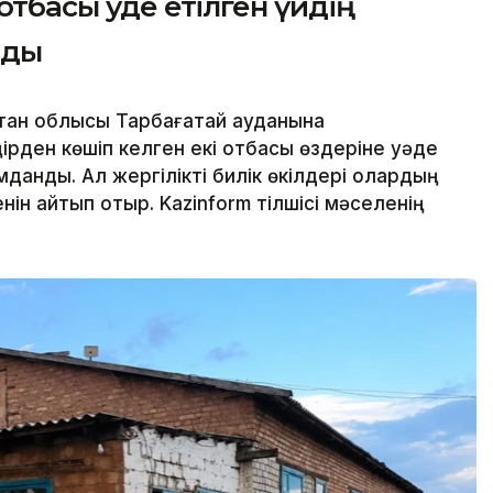
тбасы уәде етілген үйдің
нды
тан облысы Тарбағатай ауданына
рден көшіп келген екі отбасы өздеріне уәде
данды. Ал жергілікті билік өкілдері олардың
ін айтып отыр. Kazinform тілшісі мәселенің