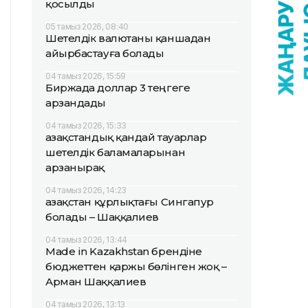
қосылды
05 тамыз 2026, 08:40
Шетелдік валютаны қаншадан
айырбастауға болады
04 тамыз 2026, 15:59
Биржада доллар 3 теңгеге
арзандады
04 тамыз 2026, 15:33
Қазақстандық қандай тауарлар
шетелдік баламаларынан
арзанырақ
04 тамыз 2026, 14:23
Қазақстан құрлықтағы Сингапур
болады – Шаққалиев
04 тамыз 2026, 13:44
Made in Kazakhstan брендіне
бюджеттен қаржы бөлінген жоқ –
Арман Шаққалиев
04 тамыз 2026, 13:13