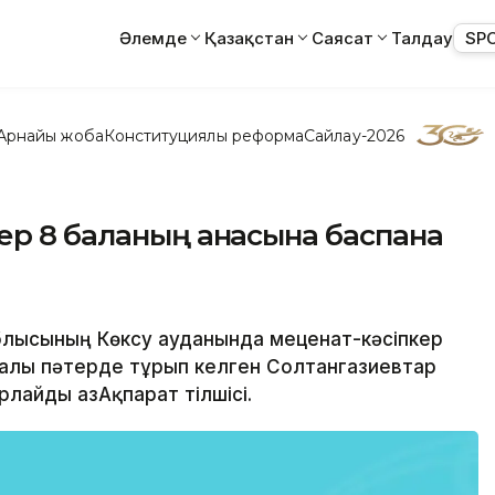
Әлемде
Қазақстан
Саясат
Талдау
SP
Арнайы жоба
Конституциялық реформа
Сайлау-2026
ер 8 баланың анасына баспана
блысының Көксу ауданында меценат-кәсіпкер
алы пәтерде тұрып келген Солтангазиевтар
лайды ҚазАқпарат тілшісі.