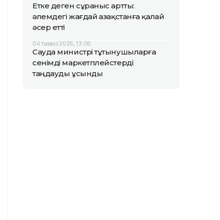
Етке деген сұраныс артты:
әлемдегі жағдай Қазақстанға қалай
әсер етті
04 тамыз 2026, 13:06
Сауда министрі тұтынушыларға
сенімді маркетплейстерді
таңдауды ұсынды