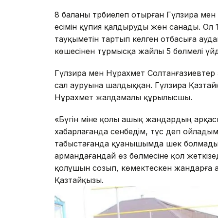
8 баланы тәрбиелеп отырған Гүлзира мен
есімін құпия қалдыруды жөн санады. Ол 
тауқыметін тартып келген отбасыға ауд
көшесінен тұрмысқа жайлы 5 бөлмелі үйді
Гүлзира мен Нұрахмет Солтанғазиевтер 5 
сал ауруына шалдыққан. Гүлзира Қазтай
Нұрахмет жалдамалы құрылысшы.
«Бүгін міне қолы ашық жандардың арқа
хабарлағанда сенбедім, түс деп ойладым. 
табыстағанда қуанышымда шек болмады. 
армандағандай өз бөлмесіне қол жеткізе
қолұшын созып, көмектескен жандарға ал
Қазтайқызы.