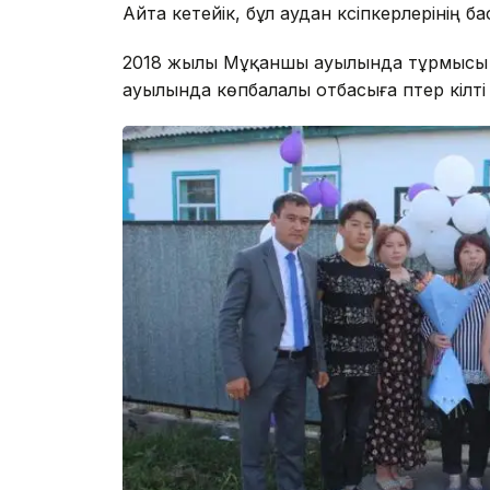
Айта кетейік, бұл аудан кәсіпкерлерінің б
2018 жылы Мұқаншы ауылында тұрмысы т
ауылында көпбалалы отбасыға пәтер кілті