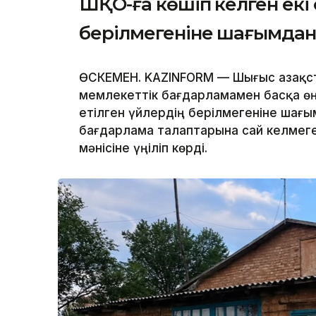
ШҚО-ға көшіп келген екі о
берілмегеніне шағымда
ӨСКЕМЕН. KAZINFORM — Шығыс Қазақс
мемлекеттік бағдарламамен басқа өңі
етілген үйлердің берілмегеніне шағым
бағдарлама талаптарына сай келмеген
мәнісіне үңіліп көрді.