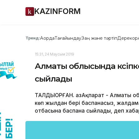
KAZINFORM
Ақорда
Тағайындау
Заң және тәртіп
Дерекқор
Тренд:
15:31, 24 Маусым 2019
Алматы облысында кәсіпк
сыйлады
ТАЛДЫҚОРҒАН. ҚазАқпарат - Алматы о
көп жылдан бері баспанасыз, жалдам
отбасына баспана сыйлады, деп хабар