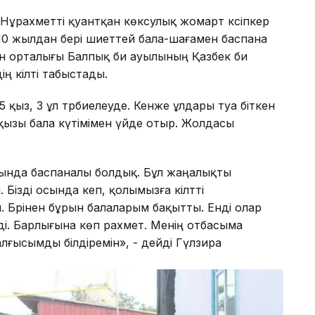
 Нұрахметті қуантқан көксулық жомарт кәсіпкер
10 жылдан бері шиеттей бала-шағамен баспана
ан орталығы Балпық би ауылының Қазбек би
ң кілті табыстады.
қыз, 3 ұл тәрбиелеуде. Кенже ұлдары туа біткен
қызы бала күтімімен үйде отыр. Жолдасы
сында баспаналы болдық. Бұл жаңалықты
Бізді осында әкеп, қолымызға кілтті
Бәрінен бұрын балаларым бақытты. Енді олар
ді. Барлығына көп рахмет. Менің отбасыма
ғысымды білдіремін», - дейді Гүлзира