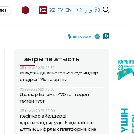
KZ
QZ
РУ
EN
中文
ق ز
ЎЗ
ORT
Тақырыпқа қатысты
05 тамыз 2026, 17:50
Қазақстанда алкогольсіз сусындар
өндірісі 17%-ға артты
05 тамыз 2026, 16:05
Доллар бағамы 470 теңгеден
төмен түсті
05 тамыз 2026, 10:00
Кәсіпкер әйелдерді
қаржыландыруды бақылайтын
ұлттық цифрлық платформа іске