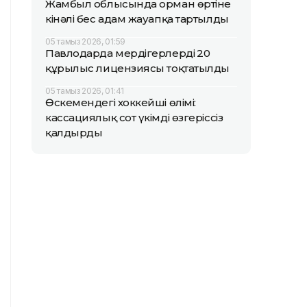
Жамбыл облысында орман өртіне
кінәлі бес адам жауапқа тартылды
05 тамыз 2026, 01:59
Павлодарда мердігерлердің 20
құрылыс лицензиясы тоқтатылды
05 тамыз 2026, 01:41
Өскемендегі хоккейші өлімі:
кассациялық сот үкімді өзгеріссіз
қалдырды