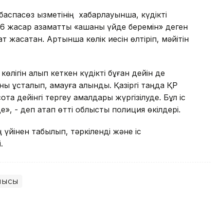
аспасөз қызметінің хабарлауынша, күдікті
26 жасар азаматты «ақшаны үйде беремін» деген
 жасатқан. Артынша көлік иесін өлтіріп, мәйітін
өлігін алып кеткен күдікті бұған дейін де
ны ұсталып, қамауға алынды. Қазіргі таңда ҚР
тқа дейінгі тергеу амалдары жүргізілуде. Бұл іс
е», - деп атап өтті облыстық полиция өкілдері.
ің үйінен табылып, тәркіленді және іс
.
лысы