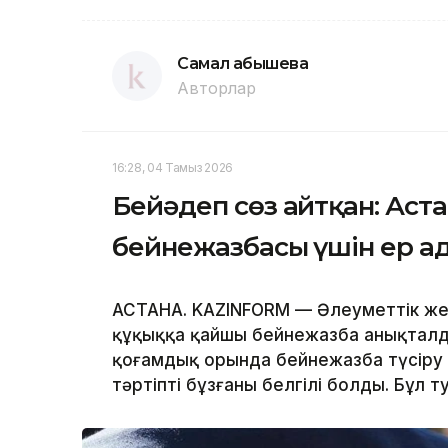
Самал Қабышева
Авторлар
16:28, 04 Тамыз 2026
Бейәдеп сөз айтқан: Аста
бейнежазбасы үшін ер а
АСТАНА. KAZINFORM — Әлеуметтік же
құқыққа қайшы бейнежазба анықталды
қоғамдық орында бейнежазба түсіру 
тәртіпті бұзғаны белгілі болды. Бұл т