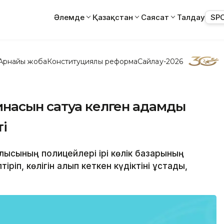
Әлемде
Қазақстан
Саясат
Талдау
SP
Арнайы жоба
Конституциялық реформа
Сайлау-2026
асын сатуға келген адамды
ті
лысының полицейлері ірі көлік базарының
іріп, көлігін алып кеткен күдіктіні ұстады,