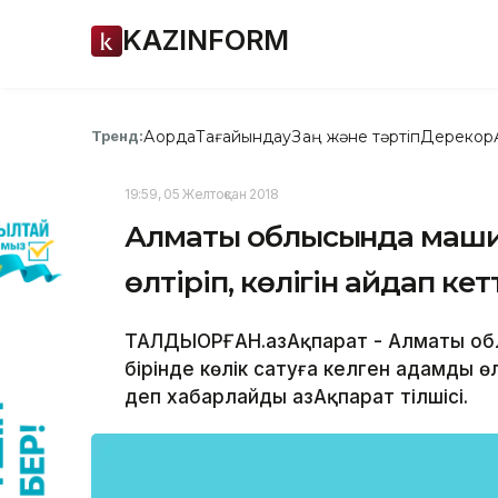
KAZINFORM
Ақорда
Тағайындау
Заң және тәртіп
Дерекқор
Тренд:
19:59, 05 Желтоқсан 2018
Алматы облысында машин
өлтіріп, көлігін айдап кет
ТАЛДЫҚОРҒАН.ҚазАқпарат - Алматы об
бірінде көлік сатуға келген адамды өлт
деп хабарлайды ҚазАқпарат тілшісі.