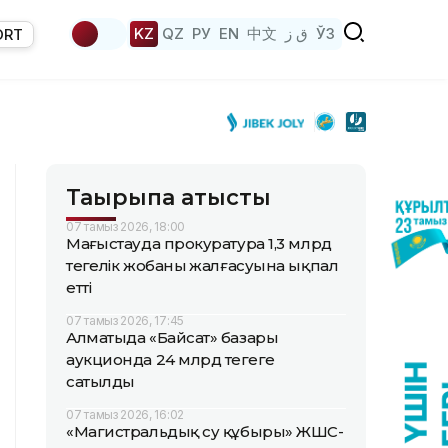
KZ
QZ
РУ
EN
中文
ق ز
ЎЗ
ORT
Тақырыпқа қатысты
07 тамыз 2026, 18:00
Маңғыстауда прокуратура 1,3 млрд
теңгелік жобаның жалғасуына ықпал
етті
07 тамыз 2026, 17:45
Алматыда «Байсат» базары
аукционда 24 млрд теңгеге
сатылды
07 тамыз 2026, 16:02
«Магистральдық су құбыры» ЖШС-