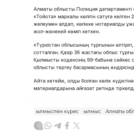
Алматы облыстық Полиция департаменті б
«Тойота» маркалы көлігін сатуға келген 
желеумен алдап, көлікке нотариалды құжат
жол-жөнекей көміп кеткен.
«Түркістан облысының тұрғынын өлтіріп, к
сотталған. Қазір 36 жастағы облыс тұрғы
Қылмыстық кодексінің 99-бабына сәйкес со
облыстық тергеу басқармасының өндірісінд
Айта кетейік, қолды болған көлік күдіктін
материалдарына айғақзат ретінде тіркелді
Қылмыспен күрес
Қылмыс
Алматы об