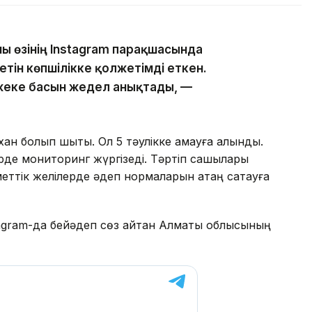
ны өзінің Instagram парақшасында
тін көпшілікке қолжетімді еткен.
жеке басын жедел анықтады, —
н болып шықты. Ол 5 тәулікке қамауға алынды.
рде мониторинг жүргізеді. Тәртіп сақшылары
меттік желілерде әдеп нормаларын қатаң сақтауға
stagram-да бейәдеп сөз айтқан Алматы облысының