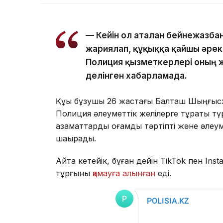
— Кейін ол аталған бейнежазба
жариялап, құқыққа қайшы әреке
Полиция қызметкерлері оның 
делінген хабарламада.
Құқық бұзушы 26 жастағы Балташ Шыңғысха
Полиция әлеуметтік желілерге тұрақты тү
азаматтарды қоғамдық тәртіпті және әлеу
шақырады.
Айта кетейік, бұған дейін TikTok пен In
тұрғыны
қамауға алынған
еді.