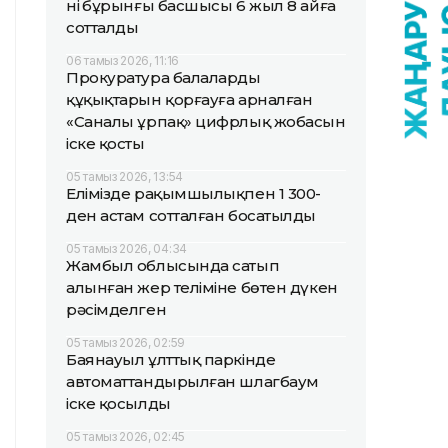
нің бұрынғы басшысы 6 жыл 8 айға
сотталды
06 тамыз 2026, 11:16
Прокуратура балалардың
құқықтарын қорғауға арналған
«Саналы ұрпақ» цифрлық жобасын
іске қосты
05 тамыз 2026, 13:54
Елімізде рақымшылықпен 1 300-
ден астам сотталған босатылды
05 тамыз 2026, 04:34
Жамбыл облысында сатып
алынған жер теліміне бөтен дүкен
рәсімделген
05 тамыз 2026, 02:59
Баянауыл ұлттық паркінде
автоматтандырылған шлагбаум
іске қосылды
05 тамыз 2026, 02:45