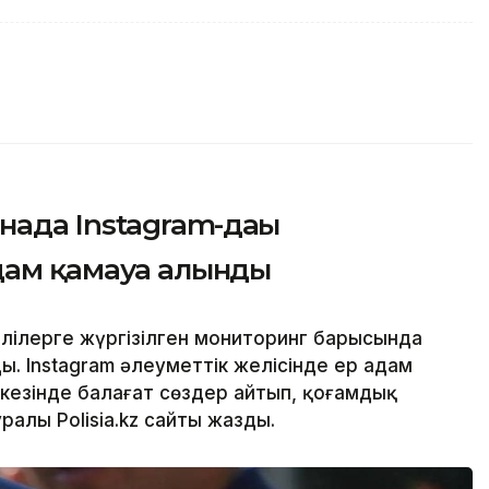
нада Instagram-дағы
дам қамауға алынды
лілерге жүргізілген мониторинг барысында
. Instagram әлеуметтік желісінде ер адам
кезінде балағат сөздер айтып, қоғамдық
уралы Polisia.kz сайты жазды.