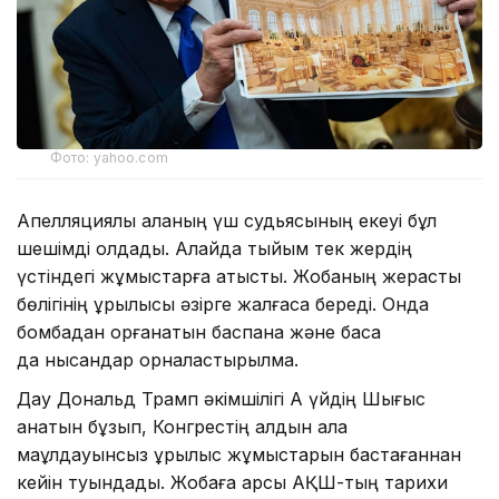
Фото: yahoo.com
Апелляциялық алқаның үш судьясының екеуі бұл
шешімді қолдады. Алайда тыйым тек жердің
үстіндегі жұмыстарға қатысты. Жобаның жерасты
бөлігінің құрылысы әзірге жалғаса береді. Онда
бомбадан қорғанатын баспана және басқа
да нысандар орналастырылмақ.
Дау Дональд Трамп әкімшілігі Ақ үйдің Шығыс
қанатын бұзып, Конгрестің алдын ала
мақұлдауынсыз құрылыс жұмыстарын бастағаннан
кейін туындады. Жобаға қарсы АҚШ-тың тарихи