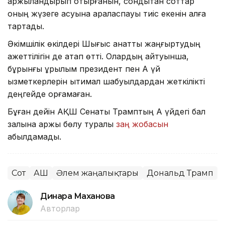
қаржыландырып отырғанын, сондықтан соттар
оның жүзеге асуына араласпауы тиіс екенін алға
тартады.
Әкімшілік өкілдері Шығыс қанатты жаңғыртудың
қажеттілігін де атап өтті. Олардың айтуынша,
бұрынғы құрылым президент пен Ақ үй
қызметкерлерін ықтимал шабуылдардан жеткілікті
деңгейде қорғамаған.
Бұған дейін АҚШ Сенаты Трамптың Ақ үйдегі бал
залына қаржы бөлу туралы
заң жобасын
қабылдамады.
Сот
АҚШ
Әлем жаңалықтары
Дональд Трамп
Динара Маханова
Авторлар