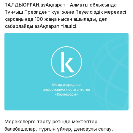
ТАЛДЫҚОРҒАН.ҚазАқпарат - Алматы облысында
Тұңғыш Президент күні және Тәуелсіздік мерекесі
қарсаңында 100 жаңа нысан ашылады, деп
хабарлайды ҚазАқпарат тілшісі.
Мерекелерге тарту ретінде мектептер,
балабақшалар, тұрғын үйлер, денсаулық сақтау,