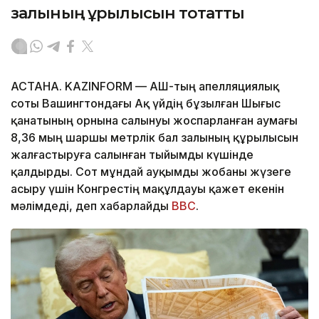
залының құрылысын тоқтатты
АСТАНА. KAZINFORM — АҚШ-тың апелляциялық
соты Вашингтондағы Ақ үйдің бұзылған Шығыс
қанатының орнына салынуы жоспарланған аумағы
8,36 мың шаршы метрлік бал залының құрылысын
жалғастыруға салынған тыйымды күшінде
қалдырды. Сот мұндай ауқымды жобаны жүзеге
асыру үшін Конгрестің мақұлдауы қажет екенін
мәлімдеді, деп хабарлайды
BBC
.