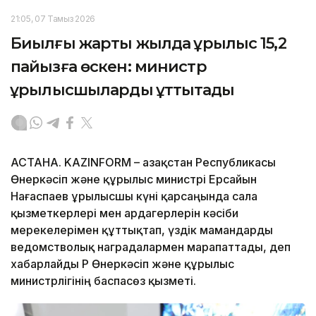
21:05, 07 Тамыз 2026
Биылғы жарты жылда құрылыс 15,2
пайызға өскен: министр
құрылысшыларды құттықтады
АСТАНА. KAZINFORM – Қазақстан Республикасы
Өнеркәсіп және құрылыс министрі Ерсайын
Нағаспаев Құрылысшы күні қарсаңында сала
қызметкерлері мен ардагерлерін кәсіби
мерекелерімен құттықтап, үздік мамандарды
ведомстволық наградалармен марапаттады, деп
хабарлайды ҚР Өнеркәсіп және құрылыс
министрлігінің баспасөз қызметі.