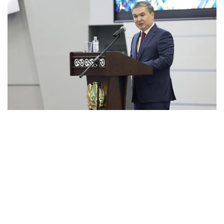
Фото: ҚР Өнеркәсіп және құрылыс министрлігі
Салтанатты жиында министр құрылысшылардың
кәсіби біліктілігі, жауапкершілігі мен қажырлы
еңбегінің елдің әлеуметтік-экономикалық дамуына
қосып отырған үлесін ерекше атап өтті.
Министрдің айтуынша, өткен жылы Қазақстанда 20
миллион шаршы метрден астам тұрғын үй