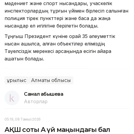
мәдениет және спорт нысандары, учаскелік
инспекторлардың тұрғын үйімен бірлесіп салынған
полиция тірек пункттері және басқа да жаңа
нысандар ел игілігіне берілетін болады.
Тұңғыш Президент күніне орай 35 әлеуметтік
нысан ашылса, қалған объектілер еліміздің
Тәуелсіздік мерекесі қарсаңында есігін айқара
ашатын болады.
Құрылыс
Алматы облысы
Самал Қабышева
Авторлар
05:19, 08 Тамыз 2026
АҚШ соты Ақ үй маңындағы бал