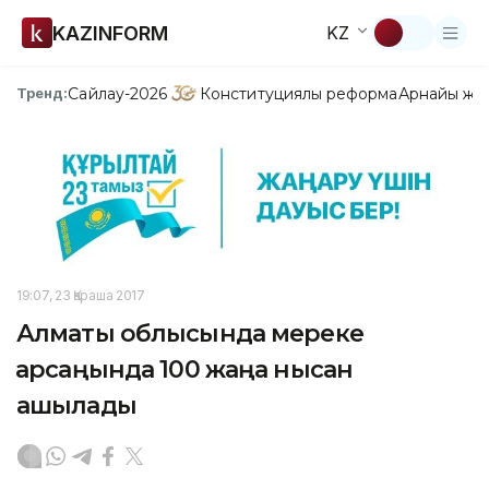
KAZINFORM
KZ
Сайлау-2026
Конституциялық реформа
Арнайы жо
Тренд:
19:07, 23 Қараша 2017
Алматы облысында мереке
қарсаңында 100 жаңа нысан
ашылады