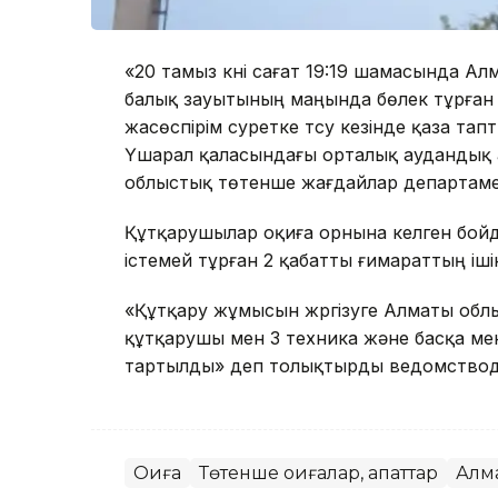
«20 тамыз күні сағат 19:19 шамасында 
балық зауытының маңында бөлек тұрған 
жасөспірім суретке түсу кезінде қаза тап
Үшарал қаласындағы орталық аудандық ау
облыстық төтенше жағдайлар департамен
Құтқарушылар оқиға орнына келген бойд
істемей тұрған 2 қабатты ғимараттың іш
«Құтқару жұмысын жүргізуге Алматы об
құтқарушы мен 3 техника және басқа ме
тартылды» деп толықтырды ведомствод
Оқиға
Төтенше оқиғалар, апаттар
Алм