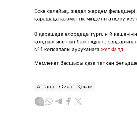
Еске салайық, жедел жәрдем фельдшері 
қарашада қызметтік міндетін атқару кез
8 қарашада елордада тұрғын үй кешеніні
қондырғысының бөлігі құлап, салдарынан
№ 1 көпсалалы ауруханаға
жеткізілді.
Мемлекет басшысы қаза тапқан фельдшерд
Астана
Оқиға
Қоғам
Айжан Серікжанқызы
Авторлар