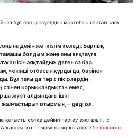
ейнел бұл процессуалдық мәртебені сақтап қалу
ны соңына дейін жеткізгім келеді. Барлық
бастамашы болдым және оны аяқтауға
стаған ісін аяқтайды» деген сөз бар.
ам, «екінші отбасын құрды да, бәрінен
ы. Бұл тағы да теріс пікірлердің
нің сөзінен қорыққандықтан емес,
рша жұрт алдындағы ішкі
н жалғастырып отырмын, – деді ол.
 қатысты сотқа дейінгі тергеу аяқталып, іс
 Алғашқы сот отырысының күні әзірге
белгіленген