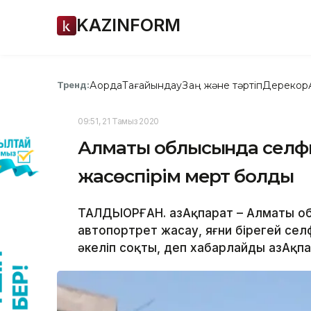
KAZINFORM
Ақорда
Тағайындау
Заң және тәртіп
Дерекқор
Тренд:
09:51, 21 Тамыз 2020
Алматы облысында селфи 
жасөспірім мерт болды
ТАЛДЫҚОРҒАН. ҚазАқпарат – Алматы 
автопортрет жасау, яғни бірегей сел
әкеліп соқты, деп хабарлайды ҚазАқпар