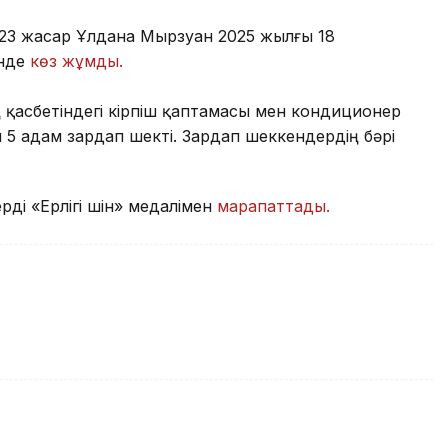
23 жасар Ұлдана Мырзуан 2025 жылғы 18
інде
көз жұмды.
ң қасбетіндегі кірпіш қаптамасы мен кондиционер
 5 адам зардап шекті. Зардап шеккендердің бәрі
і «Ерлігі үшін» медалімен
марапаттады.