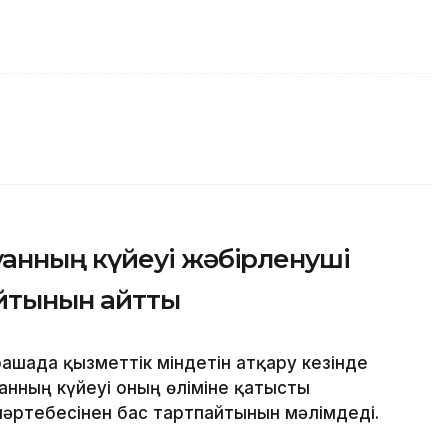
нның күйеуі жәбірленуші
айтынын айтты
ашада қызметтік міндетін атқару кезінде
нның күйеуі оның өліміне қатысты
әртебесінен бас тартпайтынын мәлімдеді.