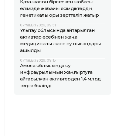
Қазақ-жапон бірлескен жобасы:
елімізде жабайы өсімдіктердің
генетикалық қоры зерттеліп жатыр
07 тамыз 2026, 09:51
Ұлытау облысында қайтарылған
активтер есебінен жаңа
медициналық және су нысандары
ашылды
07 тамыз 2026, 09:15
Ақмола облысында су
инфрақұрылымын жаңғыртуға
қайтарылған активтерден 1,4 млрд
теңге бөлінді