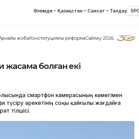
Әлемде
Қазақстан
Саясат
Талдау
SP
Арнайы жоба
Конституциялық реформа
Сайлау-2026
жасамақ болған екі
облысында смартфон камерасының көмегімен
фи түсіру әрекетінің соңы қайғылы жағдайға
ат тілшісі.