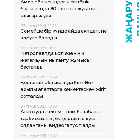
Ақмол облысындағы сенбілік
барысында 80 тоннаға жуық қоқыс
шығарылды
07 тамыз 2026, 12:52
Семейде бір күнде қайда аялдап, не
көруге болады
07 тамыз 2026, 11:17
Петропавлда Есіл өзенінің
жағалауын нығайту жұмысы
басталды
07 тамыз 2026, 10:59
Қостанай облысында Sim-Box
арқылы алаяқтарға көмектескен жігіт
сотталды
07 тамыз 2026, 10:50
Атырауда жекеменшік балабақша
тәрбиешісінің бүлдіршінге күш
қолданғаны видеоға түсіп қалды
07 тамыз 2026, 10:27