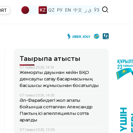
KZ
QZ
РУ
EN
中文
ق ز
ЎЗ
ORT
Тақырыпқа қатысты
07 тамыз 2026, 14:14
Жемқорлық дауынан кейін БҚО
денсаулық сақтау басқармасының
басшысы жұмысынан босатылды
07 тамыз 2026, 14:05
Әл-Фарабидегі жол апаты
бойынша сотталған Александр
Пактың ісі апелляциялық сотта
қаралды
07 тамыз 2026, 13:00