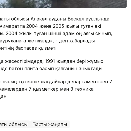
Алматы облысы Алакөл ауданы Бескөл ауылында
ғимаратта 2004 және 2005 жылы туған екі
ты. 2004 жылы туған үшінші адам оң аяғы сынып,
руханаға жеткізілді», - деп хабарлады
тінің баспасөз қызметі.
а жасөспірімдерді 1991 жылдан бері жұмыс
інде бетон плита басып қалғанын анықтады.
лысының төтенше жағдайлар департаментінен 7
кемелерден 7 қызметкер мен 3 техника
ан.
аты облысы
Басты жаңалық