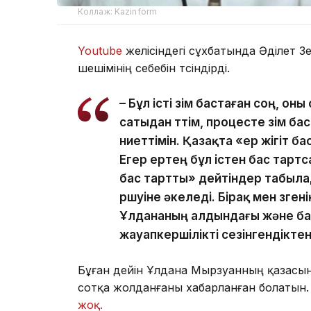
Коллаж: Kazinform
Youtube
желісіндегі сұхбатында Әділет З
шешімінің себебін түсіндірді.
– Бұл істі өзім бастаған соң, о
сатыдан өттім, процесте өзім 
ниеттімін. Қазақта «ер жігіт ба
Егер ертең бұл істен бас тартс
бас тартты» дейтіндер табылад
өршуіне әкеледі. Бірақ мен өзге
Ұлдананың алдындағы және ба
жауапкершілікті сезінгендікте
Бұған дейін Ұлдана Мырзуанның қазасына
сотқа жолданғаны хабарланған болатын.
жоқ.