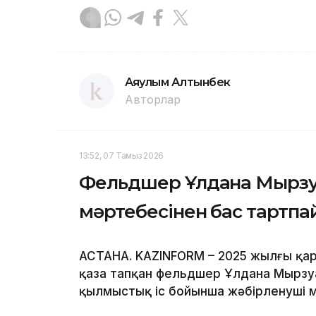
Аяулым Алтынбек
Авторлар
13:52, 07 Тамыз 2026
Фельдшер Ұлдана Мырзуа
мәртебесінен бас тартп
АСТАНА. KAZINFORM – 2025 жылғы қар
қаза тапқан фельдшер Ұлдана Мырзуа
қылмыстық іс бойынша жәбірленуші м