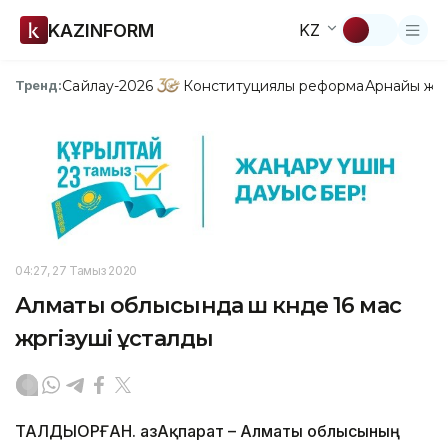
KAZINFORM
KZ
Сайлау-2026
Конституциялық реформа
Арнайы жо
Тренд:
04:27, 27 Тамыз 2020
Алматы облысында үш күнде 16 мас
жүргізуші ұсталды
ТАЛДЫҚОРҒАН. ҚазАқпарат – Алматы облысының