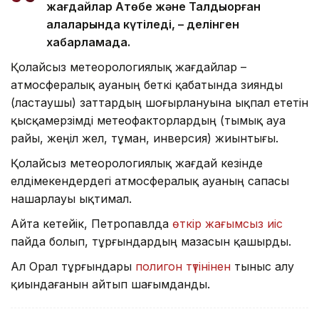
жағдайлар Ақтөбе және Талдықорған
қалаларында күтіледі, – делінген
хабарламада.
Қолайсыз метеорологиялық жағдайлар –
атмосфералық ауаның беткі қабатында зиянды
(ластаушы) заттардың шоғырлануына ықпал ететін
қысқамерзімді метеофакторлардың (тымық ауа
райы, жеңіл жел, тұман, инверсия) жиынтығы.
Қолайсыз метеорологиялық жағдай кезінде
елдімекендердегі атмосфералық ауаның сапасы
нашарлауы ықтимал.
Айта кетейік, Петропавлда
өткір жағымсыз иіс
пайда болып, тұрғындардың мазасын қашырды.
Ал Орал тұрғындары
полигон түтінінен
тыныс алу
қиындағанын айтып шағымданды.