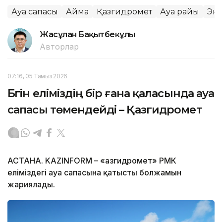
Ауа сапасы
Аймақ
Қазгидромет
Ауа райы
Эк
Жасұлан Бақытбекұлы
Авторлар
07:16, 05 Тамыз 2026
Бүгін еліміздің бір ғана қаласында ауа
сапасы төмендейді – Қазгидромет
АСТАНА. KAZINFORM – «Қазгидромет» РМК
еліміздегі ауа сапасына қатысты болжамын
жариялады.