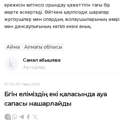
ережесін мүлтіксіз орындау қажеттігін тағы бір
мәрте ескертеді. Өйткені қауіпсіздік шаралар
жүргізушілер мен олардың жолаушыларының өмірі
мен денсаулығының кепілі екені анық.
Аймақ
Алматы облысы
Самал Қабышева
Авторлар
07:30, 06 Тамыз 2026
Бүгін еліміздің екі қаласында ауа
сапасы нашарлайды