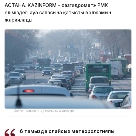
АСТАНА. KAZINFORM – «Қазгидромет» РМК
еліміздегі ауа сапасына қатысты болжамын
жариялады.
Фото: Алматы қаласының әкімдігі
6 тамызда қолайсыз метеорологиялық