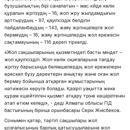
бұзушылықтың бірі саналатын – мас күйде көлік
құралын жүргізудің – 16, жол жүру жылдамдығын
арттырудың – 97, қауіпсіздік белдігін
пайдаланбаудың – 143, жаяу жүргіншілерге жол
бермеудің – 18, жаяу жүргіншілердің жол ережесін
сақтамауының – 116 дерегі тіркелді.
«Жол сақшыларының қызметіндегі басты міндет –
жол қауіпсіздігі. Жол-көлік оқиғаларына талдау
жүргізу барысында бөлімшелердің жол ережелерін
өрескел бұзу деректерін анықтау және оған жол
бермеу бойынша атқарған жұмыстарының
нәтижесін көруге болады. Қазіргі уақытта жеке
құрам күшейтілген қызмет атқару түріне көшірілгенін
атап өткім келеді», - деді Алматы облысы ПД
бастығының бірінші орынбасары Серік Жүнісбеков.
Сонымен қатар, тәртіп сақшылары жол
қозғалысының барлық қатысушыларына жол