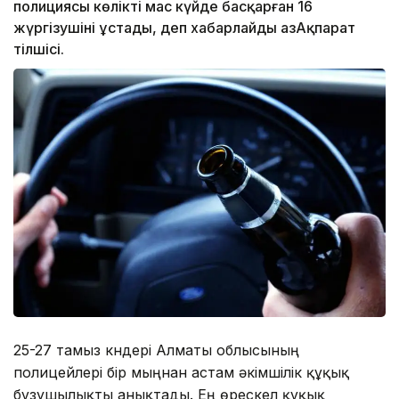
полициясы көлікті мас күйде басқарған 16
жүргізушіні ұстады, деп хабарлайды ҚазАқпарат
тілшісі.
25-27 тамыз күндері Алматы облысының
полицейлері бір мыңнан астам әкімшілік құқық
бұзушылықты анықтады. Ең өрескел құқық