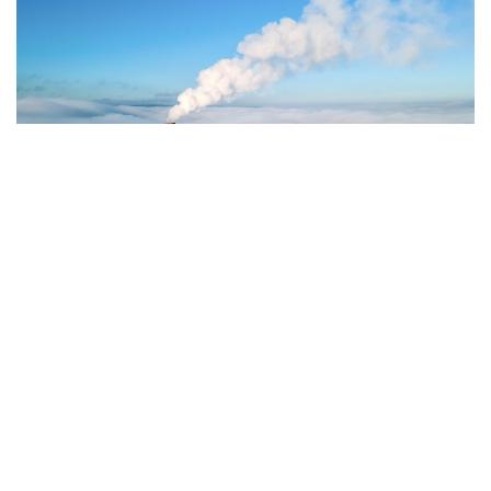
Фото: Magnific.com
5 тамызда қолайсыз метеорологиялық
жағдайлар Ақтөбе қалаласында күтіледі, –
делінген хабарламада.
Қолайсыз метеорологиялық жағдайлар –
атмосфералық ауаның беткі қабатында зиянды
(ластаушы) заттардың шоғырлануына ықпал ететін
қысқамерзімді метеофакторлардың (тымық ауа