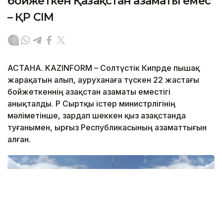
бойжеткен Қазақстан азаматы емес
– ҚР СІМ
АСТАНА. KAZINFORM – Солтүстік Кипрде пышақ
жарақатын алып, ауруханаға түскен 22 жастағы
бойжеткеннің Қазақстан азаматы еместігі
анықталды. ҚР Сыртқы істер министрлігінің
мәліметінше, зардап шеккен қыз Қазақстанда
туғанымен, Қырғыз Республикасының азаматтығын
алған.