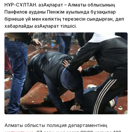
НҰР-СҰЛТАН. ҚазАқпарат – Алматы облысының
Панфилов ауданы Пенжім ауылында бұзақылар
бірнеше үй мен көліктің терезесін сындырған, деп
хабарлайды ҚазАқпарат тілшісі.
Алматы облыстық полиция департаментінің