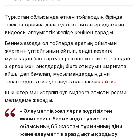
Түркістан облысында өткен тойлардың бірінде
тілектің орнына діни «уағыз» айтқан ер адамның
видеосы әлеуметтік желіде кеңінен тарады.
Бейнежазбада ол тойларда арақтың қойылмай
жүргенін құптайтынын айтып, ендігі кезекте
музыкадан бас тарту керектігін жеткізген. Сондай-
ақ ерлер мен әйелдердің бірге отыруын шариғатқа
қайшы деп бағалап, мұсылмандардың діни
талаптарды қатаң ұстануы қажет екенін
айтқан.
Ішкі істер министрлігі бұл видеоға қатысты ресми
мәлімдеме жасады.
– Әлеуметтік желілерге жүргізілген
мониторинг барысында Түркістан
облысының 66 жастағы тұрғынының діни
және әлеуметтік араздықты қоздыру