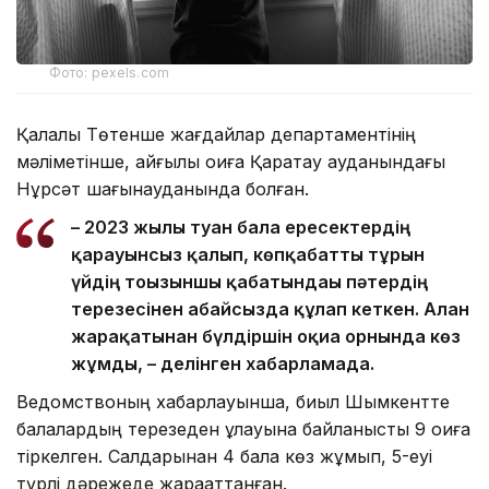
Фото: pexels.com
Қалалық Төтенше жағдайлар департаментінің
мәліметінше, қайғылы оқиға Қаратау ауданындағы
Нұрсәт шағынауданында болған.
– 2023 жылы туған бала ересектердің
қарауынсыз қалып, көпқабатты тұрғын
үйдің тоғызыншы қабатындағы пәтердің
терезесінен абайсызда құлап кеткен. Алған
жарақатынан бүлдіршін оқиға орнында көз
жұмды, – делінген хабарламада.
Ведомствоның хабарлауынша, биыл Шымкентте
балалардың терезеден құлауына байланысты 9 оқиға
тіркелген. Салдарынан 4 бала көз жұмып, 5-еуі
түрлі дәрежеде жарақаттанған.