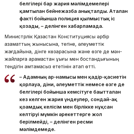
белгілері бар жария мәлімдемелері
қамтылған бейнежазба анықталды. Аталған
факті бойынша полиция қылмыстық іс
қозғады, – делінген хабарламада.
Министрлік Қазақстан Конституциясы әрбір
азаматтың жынысына, тегіне, әлеуметтік
жағдайына, дінге көзқарасына және өзге де мән-
жайларға қарамастан құқығы мен бостандығының
теңдігін қамтамасыз ететінін атап өтті.
– Адамның ар-намысы мен қадір-қасиетін
қорлауға, діни, әлеуметтік немесе өзге де
белгілері бойынша кемсітуге бағытталған
кез келген жария үндеулер, сондай-ақ
қоғамдық келісім мен бірлікке нұқсан
келтіруі мүмкін әрекеттерге жол
берілмейді, – делінген ресми
мәлімдемеде.