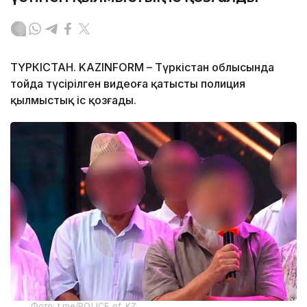
ТҮРКІСТАН. KAZINFORM – Түркістан облысында
тойда түсірілген видеоға қатысты полиция
қылмыстық іс қозғады.
Фото: t.me/POLICE_of_KZ