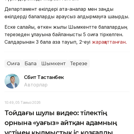
Департамент өкілдері ата-аналар мен заңды
өкілдерді балаларды қараусыз қалдырмауға шақырды.
Еске салайық, өткен жылы Шымкентте балалардың
терезеден құлауына байланысты 5 оқиға тіркелген.
Салдарынан 3 бала қаза тауып, 2-еуі
жарақаттанған.
Оқиға
Бала
Шымкент
Терезе
Сәбит Тастанбек
Авторлар
10:49, 05 Тамыз 2026
Тойдағы шулы видео: тілектің
орнына «уағыз» айтқан адамның
үстінен қылмыстық іс қозғалды