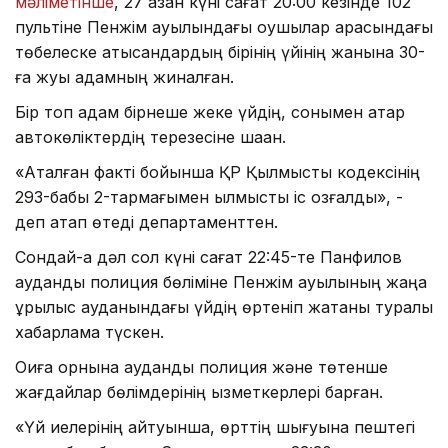
мәліметінше
, 27 қазан күні сағат 20:00 кезінде 102
пультіне Пенжім ауылындағы оқушылар арасындағы
төбелеске қатысқандардың бірінің үйінің жанына 30-
ға жуық адамның жиналған.
Бір топ адам бірнеше жеке үйдің, сонымен қатар
автокөліктердің терезесіне шаққан.
«Аталған факті бойынша ҚР Қылмыстық кодексінің
293-бабы 2-тармағымен қылмыстық іс қозғалды», -
деп атап өтеді департаменттен.
Сондай-ақ дәл сол күні сағат 22:45-те Панфилов
аудандық полиция бөліміне Пенжім ауылының жаңа
құрылыс ауданындағы үйдің өртеніп жатқаны туралы
хабарлама түскен.
Оқиға орнына аудандық полиция және төтенше
жағдайлар бөлімдерінің қызметкерлері барған.
«Үй иелерінің айтуынша, өрттің шығуына пештегі