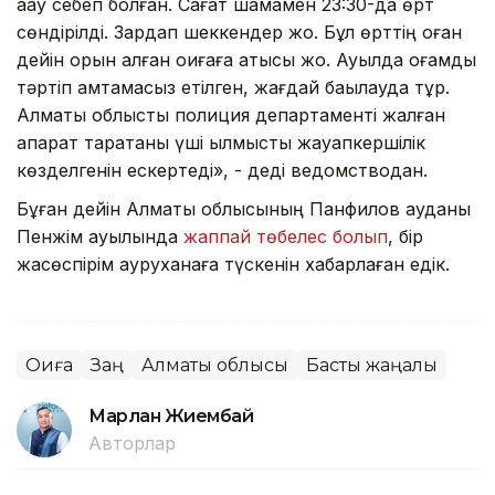
ақау себеп болған. Сағат шамамен 23:30-да өрт
сөндірілді. Зардап шеккендер жоқ. Бұл өрттің оған
дейін орын алған оқиғаға қатысы жоқ. Ауылда қоғамдық
тәртіп қамтамасыз етілген, жағдай бақылауда тұр.
Алматы облыстық полиция департаменті жалған
ақпарат таратқаны үші қылмыстық жауапкершілік
көзделгенін ескертеді», - деді ведомстводан.
Бұған дейін Алматы облысының Панфилов ауданы
Пенжім ауылында
жаппай төбелес болып
, бір
жасөспірім ауруханаға түскенін хабарлаған едік.
Оқиға
Заң
Алматы облысы
Басты жаңалық
Марлан Жиембай
Авторлар