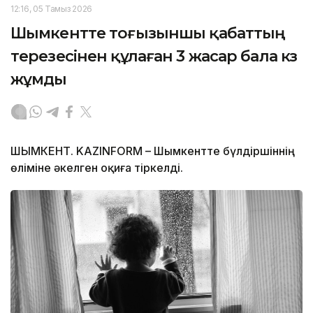
12:16, 05 Тамыз 2026
Шымкентте тоғызыншы қабаттың
терезесінен құлаған 3 жасар бала көз
жұмды
ШЫМКЕНТ. KAZINFORM – Шымкентте бүлдіршіннің
өліміне әкелген оқиға тіркелді.