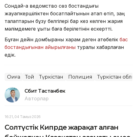
Сондай-ақ ведомство сөз бостандығы
жауапкершіліктен босатпайтынын атап өтіп, заң
талаптарын бұзу белгілері бар кез келген жария
мәлімдемеге құқықтық баға берілетінін ескертті.
Бұған дейін домбыраны харам деген ақтөбелік
бас
бостандығынан айырылғаны
туралы хабарлаған
едік.
Оқиға
Той
Түркістан
Полиция
Түркістан облы
Сәбит Тастанбек
Авторлар
16:21, 04 Тамыз 2026
Солтүстік Кипрде жарақат алған