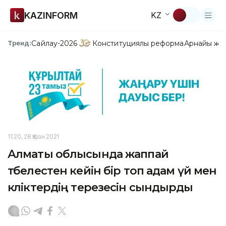
KAZINFORM
KZ
Сайлау-2026
Конституциялық реформа
Арнайы жо
Тренд:
11:20, 28 Қазан 2021
Алматы облысында жаппай
төбелестен кейін бір топ адам үй мен
көліктердің терезесін сындырды