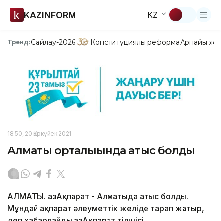
KAZINFORM
KZ
Сайлау-2026
Конституциялық реформа
Арнайы жо
Тренд:
18:50, 20 Қыркүйек 2021
Алматы орталығында атыс болды
АЛМАТЫ. ҚазАқпарат - Алматыда атыс болды.
Мұндай ақпарат әлеуметтік желіде тарап жатыр,
деп хабарлайды ҚазАқпарат тілшісі.