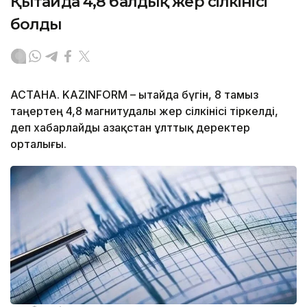
Қытайда 4,8 балдық жер сілкінісі
болды
АСТАНА. KAZINFORM – Қытайда бүгін, 8 тамыз
таңертең 4,8 магнитудалы жер сілкінісі тіркелді,
деп хабарлайды Қазақстан ұлттық деректер
орталығы.