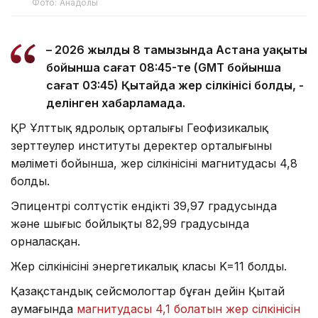
Фото: Анадолы
– 2026 жылдың 8 тамызында Астана уақыты
бойынша сағат 08:45-те (GMT бойынша
сағат 03:45) Қытайда жер сілкінісі болды, -
делінген хабарламада.
ҚР Ұлттық ядролық орталығы Геофизикалық
зерттеулер институты деректер орталығының
мәліметі бойынша, жер сілкінісінің магнитудасы 4,8
болды.
Эпицентрі солтүстік ендіктің 39,97 градусында
және шығыс бойлықтың 82,99 градусында
орналасқан.
Жер сілкінісінің энергетикалық класы K=11 болды.
Қазақстандық сейсмологтар бұған дейін Қытай
аумағында
магнитудасы 4,1 болатын жер сілкінісін