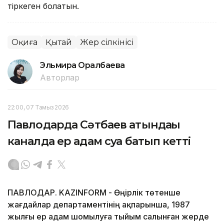
тіркеген болатын.
Оқиға
Қытай
Жер сілкінісі
Эльмира Оралбаева
Авторлар
22:00, 07 Тамыз 2026
Павлодарда Сәтбаев атындағы
каналда ер адам суға батып кетті
ПАВЛОДАР. KAZINFORM - Өңірлік төтенше
жағдайлар департаментінің ақпарынша, 1987
жылғы ер адам шомылуға тыйым салынған жерде