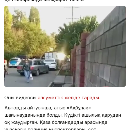
Оның видеосы
әлеуметтік желіде тарады.
Автордың айтуынша, атыс «Ақбұлақ»
шағынауданында болды. Күдікті аңшылық қарудан
оқ жаудырған. Қаза болғандардың арасында
учаскелік полиция инспекторлары, сот