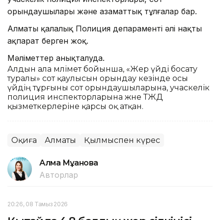
орындаушылары және азаматтық тұлғалар бар.
Алматы қалалық Полиция депараменті әлі нақты
ақпарат берген жоқ.
Мәліметтер анықталуда.
Алдын ала мәлімет бойынша, «Жер үйді босату
туралы» сот қаулысын орындау кезінде осы
үйдің тұрғыны сот орындаушыларына, учаскелік
полиция инспекторларына және ТЖД
қызметкерлеріне қарсы оқ атқан.
Оқиға
Алматы
Қылмыспен күрес
Алма Мұқанова
Авторлар
20:26, 08 Тамыз 2026