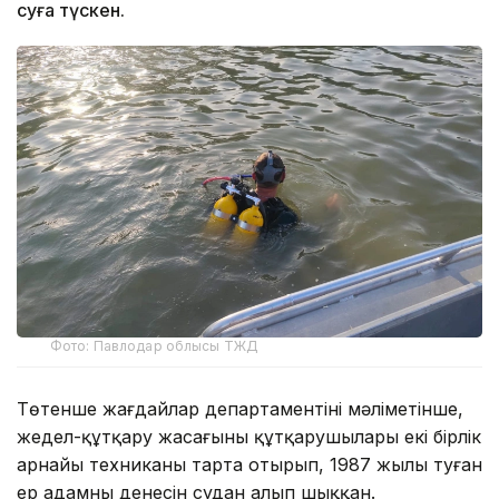
суға түскен.
Фото: Павлодар облысы ТЖД
Төтенше жағдайлар департаментінің мәліметінше,
жедел-құтқару жасағының құтқарушылары екі бірлік
арнайы техниканы тарта отырып, 1987 жылы туған
ер адамның денесін судан алып шыққан.