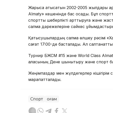
Жарысқа қатысатын 2002-2005 жылдары а
Almaty» кешенінде бас қосады. Бұл спорт
спорттық шеберлікті арттыруға және жаст
салмақ дәрежелеріне сәйкес ұйымдастырылад
Қатысушылардың салмақ өлшеу рәсімі «Ха
сағат 17:00-де басталады. Ал салтанатты 
Турнир БЖСМ #15 және World Class Alma
қаласының Дене шынықтыру және спорт ба
Жеңімпаздар мен жүлдегерлер кішігірім
марапатталады.
Спорт
Қоғам