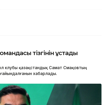
омандасы тізгінін ұстады
ол клубы қазақстандық Самат Смақовтың
ағайындалғанын хабарлады.