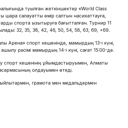
ралығында туылған жеткіншектер «World Class
тық шара салауатты өмір салтын насихаттауға,
арды спортқа қызықтыруға бағытталған. Турнир 11
ы: 32, 35, 38, 42, 46, 50, 54, 58, 63, 69, +69.
лық Арена» спорт кешенінде, мамырдың 13-і күні,
ашылу рәсімі мамырдың 14-і күні, сағат 15:00-де.
ty спорт кешенінің ұйымдастыруымен, Алматы
сқармасының қолдауымен өтеді.
 сыйлықтармен, грамота мен медальдермен