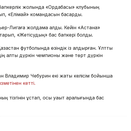
 бапкерлік жолында «Ордабасы» клубының
п, «Елімай» командасын басқарды.
ьер-Лигаға жолдама алды. Кейін «Астана»
тқарып, «Жетісудың» бас бапкері болды.
ақстан футболында өзіндік із қалдырған. Ұлттық
здің алты дүркін чемпионы және төрт дүркін
ман Владимир Чебурин екі жақты келісім бойынша
ызметінен кетті.
 тізгінін ұстап, осы уақыт аралығында бас