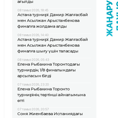
қағылды
08 тамыз 2026, 18:45
Астана турнирі: Дамир Жалғасбай
мен Асылжан Арыстанбекова
финалға жолдама алды
08 тамыз 2026, 14:40
Астана турнирі: Дамир Жалғасбай
мен Асылжан Арыстанбекова
финалға шығу үшін таласады
08 тамыз 2026, 05:43
Елена Рыбакина Торонтодағы
турнирдің 1/8 финалындағы
қарсыласын білді
07 тамыз 2026, 23:20
Елена Рыбакина Торонто
турнирінің төртінші айналымына
өтті
07 тамыз 2026, 20:57
Соня Жиенбаева Испаниядағы