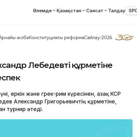
Әлемде
Қазақстан
Саясат
Талдау
SP
Арнайы жоба
Конституциялық реформа
Сайлау-2026
сандр Лебедевтің құрметіне
еспек
ні, еркін және грек-рим күресінен, Қазақ КСР
дев Александр Григорьевичтің құрметіне,
н турнир өтеді.