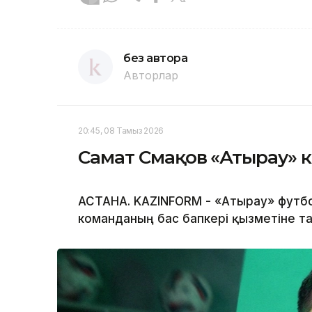
без автора
Авторлар
20:45, 08 Тамыз 2026
Самат Смақов «Атырау» к
АСТАНА. KAZINFORM - «Атырау» футб
команданың бас бапкері қызметіне т