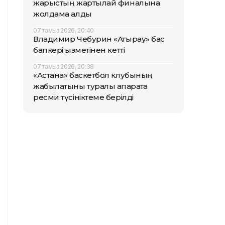
жарыстың жартылай финалына
жолдама алды
07 тамыз 2026, 20:40
Владимир Чебурин «Атырау» бас
бапкері қызметінен кетті
07 тамыз 2026, 20:38
«Астана» баскетбол клубының
жабылатыны туралы ақпаратқа
ресми түсініктеме берілді