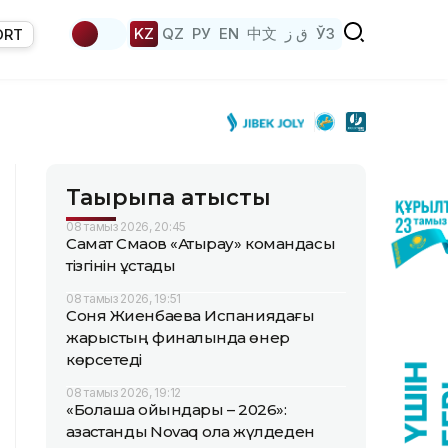
KZ
QZ
РУ
EN
中文
ق ز
ЎЗ
ORT
Тақырыпқа қатысты
08 тамыз 2026, 20:45
Самат Смақов «Атырау» командасы
тізгінін ұстады
08 тамыз 2026, 19:51
Соня Жиенбаева Испаниядағы
жарыстың финалында өнер
көрсетеді
08 тамыз 2026, 19:12
«Болашақ ойындары – 2026»:
қазақстандық Novaq қола жүлдеден