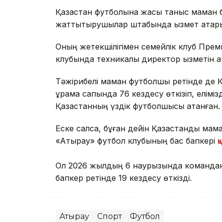
Қазақстан футболына жақсы таныс маман
жаттықтырушылар штабында қызмет атқары
Оның жетекшілігімен семейлік клуб Прем
клубында техникалық директор қызметін а
Тәжірибелі маман футболшы ретінде де Қаз
құрама сапында 76 кездесу өткізіп, елімі
Қазақстанның үздік футболшысы атанған.
Еске салсақ, бұған дейін Қазақстандық ма
«Атырау» футбол клубының бас бапкері
қ
Ол 2026 жылдың 6 наурызында команданың
бапкер ретінде 19 кездесу өткізді.
Атырау
Спорт
Футбол