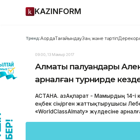
KAZINFORM
Ақорда
Тағайындау
Заң және тәртіп
Дерекқор
Тренд:
09:00, 13 Мамыр 2017
Алматы палуандары Алек
арналған турнирде кезд
АСТАНА. ҚазАқпарат - Мамырдың 14-і кү
еңбек сіңірген жаттықтырушысы Лебе
«WorldClassAlmaty» жүлдесіне арналға