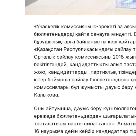
«Учаскелік комиссияның іс-әрекеті заң ая
бюллетеньдерді қайта санауға міндетті. 
бұзушылықтарға байланысты кері қайтар
«Қазақстан Республикасындағы сайлау ту
Орталық сайлау комиссиясының 2018 жыл
бекітілгендей, кандидаттықты алып таст
жою, кандидаттарды, партиялық тізімдер
істер бойынша сайлау бюллетеньдерін өзг
комиссиялары бұл жұмысты дауыс беру күн
Қалықова.
Оның айтуынша, дауыс беру күні бюллете
ережеде бюллетеньдерден шығарылатын 
тасталатыны нақты сипатталған. Алматы
16 наурызға дейін кейбір кандидаттар т