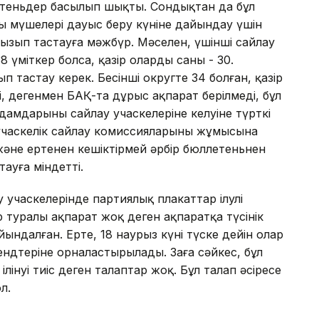
летеньдер басылып шықты. Сондықтан да бұл
ың мүшелері дауыс беру күніне дайындау үшін
ызып тастауға мәжбүр. Мәселен, үшінші сайлау
 үміткер болса, қазір олардың саны - 30.
п тастау керек. Бесінші округте 34 болған, қазір
і, дегенмен БАҚ-та дұрыс ақпарат берілмеді, бұл
адамдарының сайлау учаскелеріне келуіне түрткі
учаскелік сайлау комиссияларының жұмысына
және ертеңнен кешіктірмей әрбір бюллетеньнен
ауға міндетті.
учаскелерінде партиялық плакаттар ілулі
 туралы ақпарат жоқ деген ақпаратқа түсінік
ындалған. Ертең, 18 наурыз күні түске дейін олар
ндтеріне орналастырылады. Заңға сәйкес, бұл
ілінуі тиіс деген талаптар жоқ. Бұл талап әсіресе
л.