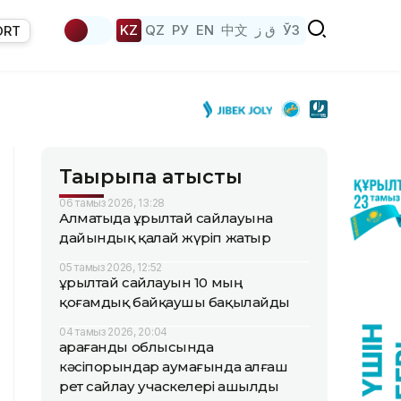
KZ
QZ
РУ
EN
中文
ق ز
ЎЗ
ORT
Тақырыпқа қатысты
06 тамыз 2026, 13:28
Алматыда Құрылтай сайлауына
дайындық қалай жүріп жатыр
05 тамыз 2026, 12:52
Құрылтай сайлауын 10 мың
қоғамдық байқаушы бақылайды
04 тамыз 2026, 20:04
Қарағанды облысында
кәсіпорындар аумағында алғаш
рет сайлау учаскелері ашылды