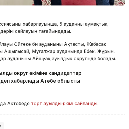
сиясының хабарлауынша, 5 ауданның аумақтық
дерінің сайлауын тағайындады.
айлауы Әйтеке би ауданының Ақтасты, Жабасақ
ың Ащылысай, Мұғалжар ауданында Еңбек, Жұрын,
қар ауданының Айшуақ ауылдық округінде болады.
ылдық округ әкіміне кандидаттар
 деп хабарлады Ақтөбе облыстық
мда Ақтөбеде
төрт ауылдың әкімі сайланды.
м