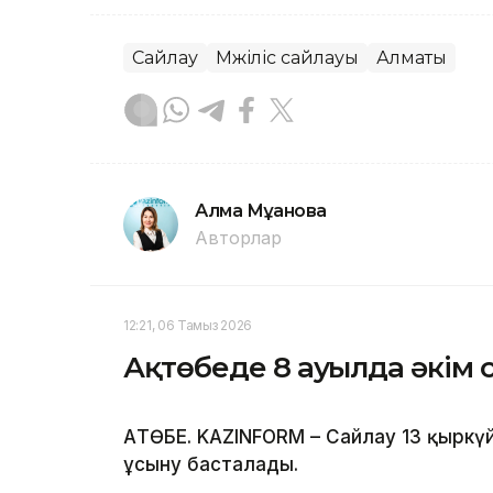
Сайлау
Мәжіліс сайлауы
Алматы
Алма Мұқанова
Авторлар
12:21, 06 Тамыз 2026
Ақтөбеде 8 ауылда әкім 
АҚТӨБЕ. KAZINFORM – Сайлау 13 қыркү
ұсыну басталады.