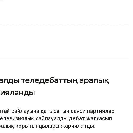
уалды теледебаттың аралық
рияланды
лтай сайлауына қатысатын саяси партиялар
 телевизиялық сайлауалды дебат жалғасып
аралық қорытындылары жарияланды.