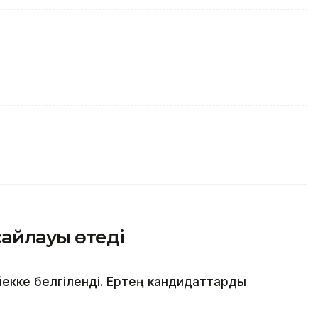
сайлауы өтеді
йекке белгіленді. Ертең кандидаттарды