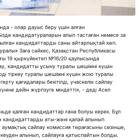
сында - олар дауыс беру үшін алған
Бізде кандидатураларын алып тастаған немесе заң
ылған кандидаттардың саны айтарлықтай көп.
ралы» Заңға сәйкес, Қазақстан Республикасы
ғы 19 қыркүйектегі №16/20 қаулысында
ау, кандидатты ұсыну туралы шешімнің күшін
ді тіркеу туралы шешімнің күшін жою туралы
ерту қағидалары бекітілді, учаскелік сайлау
іне дейін жүргізуге міндетті», - деді Асел
ньде қалған кандидаттар ғана болуы керек. Бұл
кандидаттардың аты-жөні қалай алынып
 аумақтық сайлау комиссия төрағасының сөзінше,
іркеуден алынып, сайлауға қатыспайтын болды.