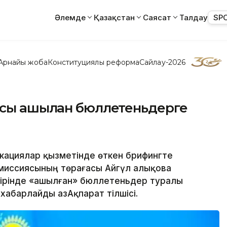
Әлемде
Қазақстан
Саясат
Талдау
SP
Арнайы жоба
Конституциялық реформа
Сайлау-2026
сы ашылған бюллетеньдерге
икациялар қызметінде өткен брифингте
миссиясының төрағасы Айгүл Қалықова
 бірінде «ашылған» бюллетеньдер туралы
 хабарлайды ҚазАқпарат тілшісі.