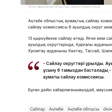
Фото: Қызылорда облыстық сайлау комиссиясы
Ақтөбе облыстық аумақтық сайлау комис
сайлау комиссиясы 8 ауылдық округ әкім
13 қыркүйекке сайлау өтеді. Яғни әкім с
ауылдық округтерінде, Қарғалы ауданын
Хромтау ауданының Көктау, Тассай, Шал
- Сайлау округтері құрылды. Ау
ұсыну 6 тамыздан басталады,-
аумақтық сайлау комиссиясы.
Бұған дейін хабарлағанымыздай, маусы
Сайлау
Ақтөбе
Ақтөбе облысы
Әкі