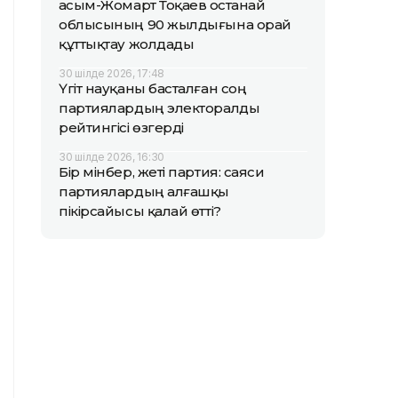
Қасым-Жомарт Тоқаев Қостанай
облысының 90 жылдығына орай
құттықтау жолдады
30 шілде 2026, 17:48
Үгіт науқаны басталған соң
партиялардың электоралды
рейтингісі өзгерді
30 шілде 2026, 16:30
Бір мінбер, жеті партия: саяси
партиялардың алғашқы
пікірсайысы қалай өтті?