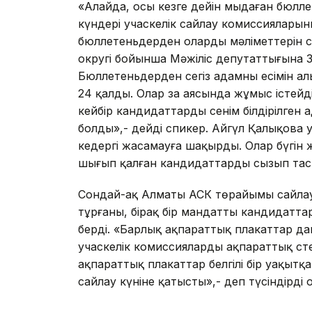
«Алайда, осы кезге дейін мыңдаған бюл
күндері учаскелік сайлау комиссияларын
бюллетеньдерден олардың мәліметтерін с
округі бойынша Мәжіліс депутаттығына 38
Бюллетеньдерден сегіз адамның есімін алы
24 қалды. Олар заң аясында жұмыс істейд
кейбір кандидаттардың сенім білдірілген 
болды»,- дейді спикер. Айгүл Қалықова 
кедергі жасамауға шақырды. Олар бүгін 
шығып қалған кандидаттарды сызып таст
Сондай-ақ Алматы АСК төрайымы сайлау 
тұрғаны, бірақ бір мандатты кандидаттар
берді. «Барлық ақпараттық плакаттар дай
учаскелік комиссиялардың ақпараттық сте
ақпараттық плакаттар белгілі бір уақытқа 
сайлау күніне қатысты»,- деп түсіндірді о