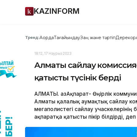
KAZINFORM
Ақорда
Тағайындау
Заң және тәртіп
Дерекқор
Тренд:
18:12, 17 Наурыз 2023
Алматы сайлау комиссия
қатысты түсінік берді
АЛМАТЫ. ҚазАқпарат- Өңірлік коммун
Алматы қалалық аумақтық сайлау ко
мегаполистегі сайлау учаскелерінің
ақпаратқа қатысты пікір білдірді, деп