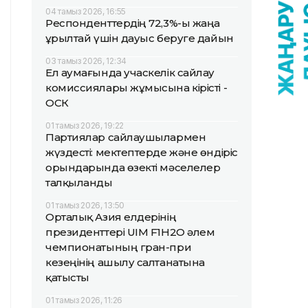
04 тамыз 2026, 16:55
Респонденттердің 72,3%-ы жаңа
Құрылтай үшін дауыс беруге дайын
03 тамыз 2026, 12:34
Ел аумағында учаскелік сайлау
комиссиялары жұмысына кірісті -
ОСК
01 тамыз 2026, 19:22
Партиялар сайлаушылармен
жүздесті: мектептерде және өндіріс
орындарында өзекті мәселелер
талқыланды
01 тамыз 2026, 13:50
Орталық Азия елдерінің
президенттері UIM F1H2O әлем
чемпионатының гран-при
кезеңінің ашылу салтанатына
қатысты
01 тамыз 2026, 11:26