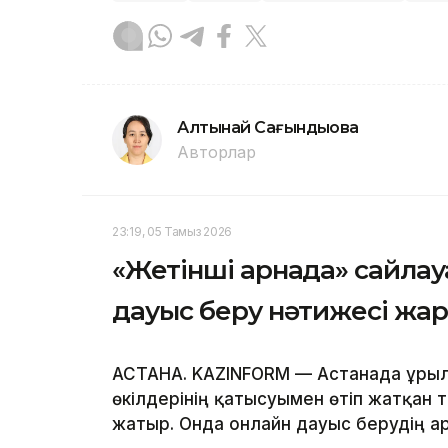
Алтынай Сағындықова
Авторлар
23:19, 05 Тамыз 2026
«Жетінші арнада» сайла
дауыс беру нәтижесі жа
АСТАНА. KAZINFORM — Астанада Құры
өкілдерінің қатысуымен өтіп жатқан
жатыр. Онда онлайн дауыс берудің 