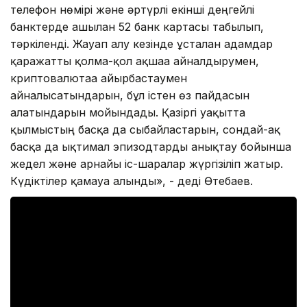
телефон нөмірі және әртүрлі екінші деңгейлі
банктерде ашылған 52 банк картасы табылып,
тәркіленді. Жауап алу кезінде ұсталған адамдар
қаражатты қолма-қол ақшаға айналдырумен,
криптовалютаға айырбастаумен
айналысатындарын, бұл істен өз пайдасын
алатындарын мойындады. Қазіргі уақытта
қылмыстың басқа да сыбайластарын, сондай-ақ
басқа да ықтимал эпизодтарды анықтау бойынша
жедел және арнайы іс-шаралар жүргізіліп жатыр.
Күдіктілер қамауға алынды», - деді Өтебаев.