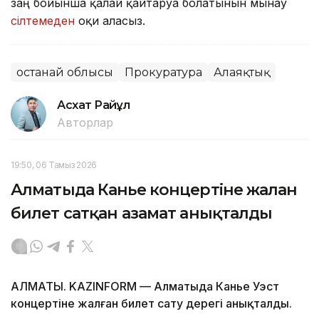
заң бойынша қалай қайтаруға болатынын мынау
сілтемеден
оқи аласыз.
Қостанай облысы
Прокуратура
Алаяқтық
Асхат Райқұл
Авторлар
19:50, 06 Тамыз 2026
Алматыда Канье концертіне жалған
билет сатқан азамат анықталды
АЛМАТЫ. KAZINFORM — Алматыда Канье Уэст
концертіне жалған билет сату дерегі анықталды.