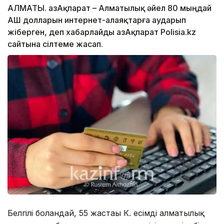
АЛМАТЫ. ҚазАқпарат – Алматылық әйел 80 мыңдай
АҚШ долларын интернет-алаяқтарға аударып
жіберген, деп хабарлайды ҚазАқпарат Polisia.kz
сайтына сілтеме жасап.
Белгілі болғандай, 55 жастағы К. есімді алматылық