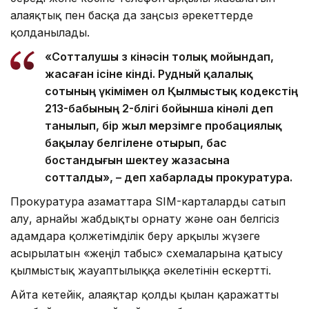
алаяқтық пен басқа да заңсыз әрекеттерде
қолданылады.
«Сотталушы өз кінәсін толық мойындап,
жасаған ісіне өкінді. Рудный қалалық
сотының үкімімен ол Қылмыстық кодекстің
213-бабының 2-бөлігі бойынша кінәлі деп
танылып, бір жыл мерзімге пробациялық
бақылау белгілене отырып, бас
бостандығын шектеу жазасына
сотталды», – деп хабарлады прокуратура.
Прокуратура азаматтарға SIM-карталарды сатып
алу, арнайы жабдықты орнату және оған белгісіз
адамдарға қолжетімділік беру арқылы жүзеге
асырылатын «жеңіл табыс» схемаларына қатысу
қылмыстық жауаптылыққа әкелетінін ескертті.
Айта кетейік, алаяқтар қолды қылған қаражатты