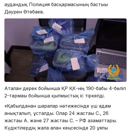
аудандық Полиция басқармасының бастығы
Дәурен Өтебаев.
Аталған дерек бойынша ҚР ҚК-нің 190-бабы 4-бөлігі
2-тармағы бойынша қылмыстық іс тіркелді.
«Қабылданған шаралар нәтижесінде үш адам
анықталып, ұсталды. Олар 24 жастағы С., 26
жастағы А. және 27 жастағы С. – РФ азаматтары.
Күдіктілердің жалға алған кеңсесінде 20 ұялы