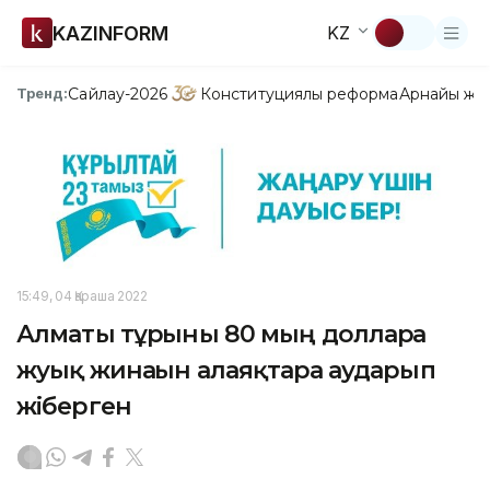
KAZINFORM
KZ
Сайлау-2026
Конституциялық реформа
Арнайы жо
Тренд:
15:49, 04 Қараша 2022
Алматы тұрғыны 80 мың долларға
жуық жинағын алаяқтарға аударып
жіберген