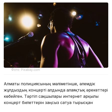
Фото: Pixabay.com
Алматы полициясының мәліметінше, әлемдік
жұлдыздың концерті алдында алаяқтық әрекеттері
көбейген. Тәртіп сақшылары интернет арқылы
концерт билеттерін заңсыз сатуға тырысқан
азаматты анықтады.