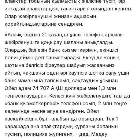
алаяқтар тобының қылмыстық желісіне түсіп, бір
аптадай алаяқтардың талаптарын орындап келген.
Олар жәбірленушіні жинаған ақшасын
қорғайтындықтарына сендірген.
«Алаяқтардың 21 қазанда ұялы телефон арқылы
жәбірленушіге қоңырау шалғаны анықталды.
Олардың бірі өзін банк қызметкерімін, екіншісі
полицеймін деп таныстырады. Екеуі де «оның
шотына белгісіз біреулер шабуыл жасағанын»
айтып, «ақшаны одан әрі қауіпсіз шотқа салу үшін
банк маманына тапсырып, сақтауды» ұсынған.
Әйел адам 74 707 АҚШ доллары мен 1,3 млн
теңгесін аударған. Келесі күні жәбірленушіге тағы да
«банк қызметкерлері» телефон соғып, 2 млн теңге
көлемінде несие алуға көндірген. Әйел
қаскөйлердің бұл талабын да орындаған. Тек 1
қарашада ғана алаяқтардың құрбаны болғанын
түсініп, полицияға жүгінген», - деді Медеу