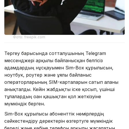
Фото: freepik.com
Тергеу барысында сотталушының Telegram
мессенджері арқылы байланысқан белгісіз
адамдардың нұсқауымен Sim-Box құрылғысын,
ноутбук, роутер және ұялы байланыс
операторларының SIM-карталарын сатып алғаны
анықталды. Кейін жабдықты іске қосып, үшінші
тұлғалардың оған қашықтан қол жеткізуіне
мүмкіндік берген.
Sim-Box құрылғысы абоненттік нөмірлердің
сәйкестендіру деректерін өзгертуге мүмкіндік
береді және көбіне телефон арқылы жасалатын