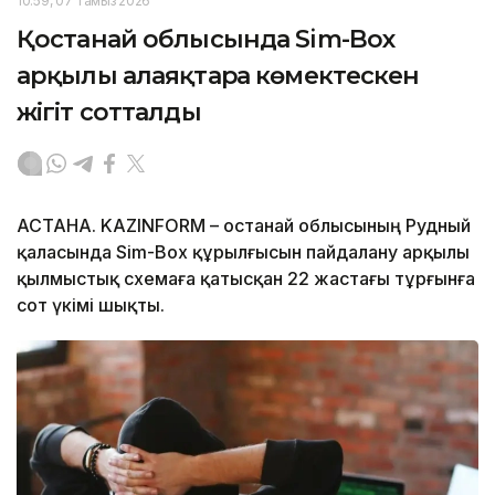
10:59, 07 Тамыз 2026
Қостанай облысында Sim-Box
арқылы алаяқтарға көмектескен
жігіт сотталды
АСТАНА. KAZINFORM – Қостанай облысының Рудный
қаласында Sim-Box құрылғысын пайдалану арқылы
қылмыстық схемаға қатысқан 22 жастағы тұрғынға
сот үкімі шықты.