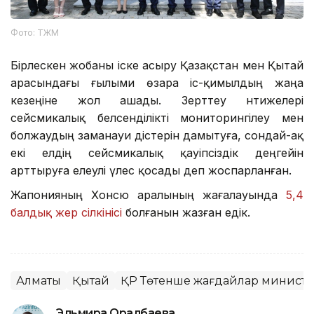
Фото: ТЖМ
Бірлескен жобаны іске асыру Қазақстан мен Қытай
арасындағы ғылыми өзара іс-қимылдың жаңа
кезеңіне жол ашады. Зерттеу нәтижелері
сейсмикалық белсенділікті мониторингілеу мен
болжаудың заманауи әдістерін дамытуға, сондай-ақ
екі елдің сейсмикалық қауіпсіздік деңгейін
арттыруға елеулі үлес қосады деп жоспарланған.
Жапонияның Хонсю аралының жағалауында
5,4
балдық жер сілкінісі
болғанын жазған едік.
Алматы
Қытай
ҚР Төтенше жағдайлар министрл
Эльмира Оралбаева