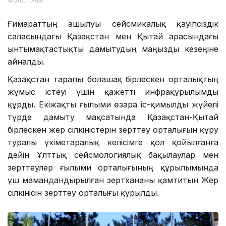
Фото: ТЖМ
Ғимараттың ашылуы сейсмикалық қауіпсіздік
саласындағы Қазақстан мен Қытай арасындағы
ынтымақтастықты дамытудың маңызды кезеңіне
айналды.
Қазақстан тарапы болашақ бірлескен орталықтың
жұмыс істеуі үшін қажетті инфрақұрылымды
құрды. Екіжақты ғылыми өзара іс-қимылды жүйелі
түрде дамыту мақсатында Қазақстан-Қытай
бірлескен жер сілкіністерін зерттеу орталығын құру
туралы үкіметаралық келісімге қол қойылғанға
дейін Ұлттық сейсмологиялық бақылаулар мен
зерттеулер ғылыми орталығының құрылымында
үш мамандандырылған зертхананы қамтитын Жер
сілкінісін зерттеу орталығы құрылды.