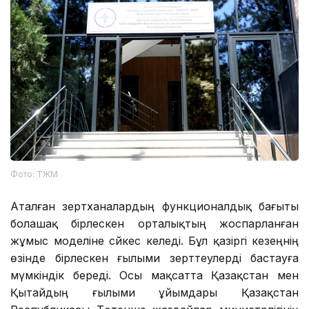
Фото: ТЖМ
Аталған зертханалардың функционалдық бағыты
болашақ бірлескен орталықтың жоспарланған
жұмыс моделіне сәйкес келеді. Бұл қазіргі кезеңнің
өзінде бірлескен ғылыми зерттеулерді бастауға
мүмкіндік береді. Осы мақсатта Қазақстан мен
Қытайдың ғылыми ұйымдары Қазақстан