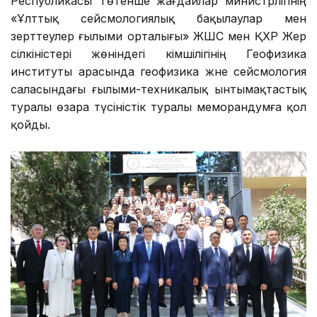
Республикасы Төтенше жағдайлар министрлігінің
«Ұлттық сейсмологиялық бақылаулар мен
зерттеулер ғылыми орталығы» ЖШС мен ҚХР Жер
сілкіністері жөніндегі әкімшілігінің Геофизика
институты арасында геофизика және сейсмология
саласындағы ғылыми-техникалық ынтымақтастық
туралы өзара түсіністік туралы меморандумға қол
қойды.