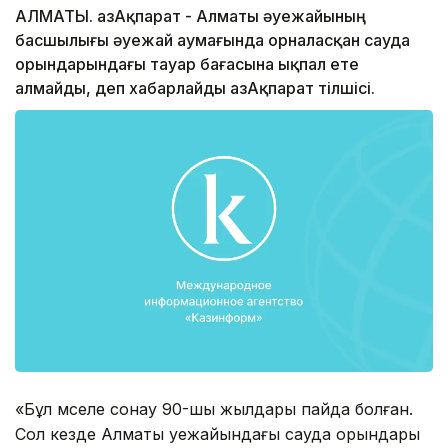
АЛМАТЫ. ҚазАқпарат - Алматы әуежайының
басшылығы әуежай аумағында орналасқан сауда
орындарындағы тауар бағасына ықпал ете
алмайды, деп хабарлайды ҚазАқпарат тілшісі.
«Бұл мәселе сонау 90-шы жылдары пайда болған.
Сол кезде Алматы әуежайындағы сауда орындары