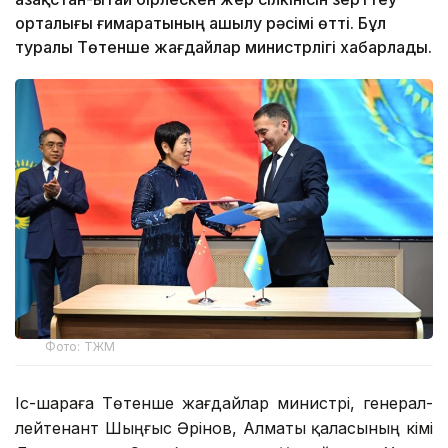
орталығы ғимаратының ашылу рәсімі өтті. Бұл
туралы Төтенше жағдайлар министрлігі хабарлады.
Фото: ТЖМ
Іс-шараға Төтенше жағдайлар министрі, генерал-
лейтенант Шыңғыс Әрінов, Алматы қаласының әкімі