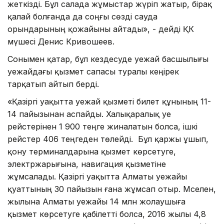
жеткізді. Бұл салада жұмыстар жүріп жатыр, бірақ
қалай болғанда да соңғы сөзді сауда
орындарының қожайыны айтады», - дейді ҚК
мүшесі Денис Кривошеев.
Сонымен қатар, бұл кездесуде әуежай басшылығы
әуежайдағы қызмет сапасы туралы кеңірек
тарқатып айтып берді.
«Қазіргі уақытта әуежай қызметі билет құнының 11-
14 пайызынан аспайды. Халықаралық әуе
рейстерінен 1 900 теңге жиналатын болса, ішкі
рейстер 406 теңгеден төлейді. Бұл қаржы ұшып,
қону терминалдарына қызмет көрсетуге,
электржарығына, навигация қызметіне
жұмсалады. Қазіргі уақытта Алматы әуежайы
қуаттының 30 пайызын ғана жұмсап отыр. Мәселен,
жылына Алматы әуежайы 14 млн жолаушыға
қызмет көрсетуге қабілетті болса, 2016 жылы 4,8