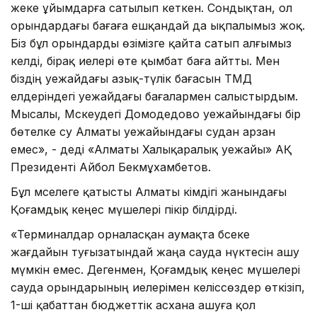
жеке ұйымдарға сатылып кеткен. Сондықтан, ол
орындардағы бағаға ешқандай да ықпалымыз жоқ.
Біз бұл орындарды өзімізге қайта сатып алғымыз
келді, бірақ иелері өте қымбат баға айтты. Мен
біздің әуежайдағы азық-түлік бағасын ТМД
елдеріндегі әуежайдағы бағалармен салыстырдым.
Мысалы, Мәскеудегі Домодедово әуежайындағы бір
бөтелке су Алматы әуежайындағы судан арзан
емес», - деді «Алматы Халықаралық әуежайы» АҚ
Президенті Айбол Бекмұхамбетов.
Бұл мәселеге қатысты Алматы әкімдігі жанындағы
Қоғамдық кеңес мүшелері пікір білдірді.
«Терминалдар орналасқан аумақта бәсеке
жағдайын туғызатындай жаңа сауда нүктесін ашу
мүмкін емес. Дегенмен, Қоғамдық кеңес мүшелері
сауда орындарының иелерімен келіссөздер өткізіп,
1-ші қабаттан бюджеттік асхана ашуға қол