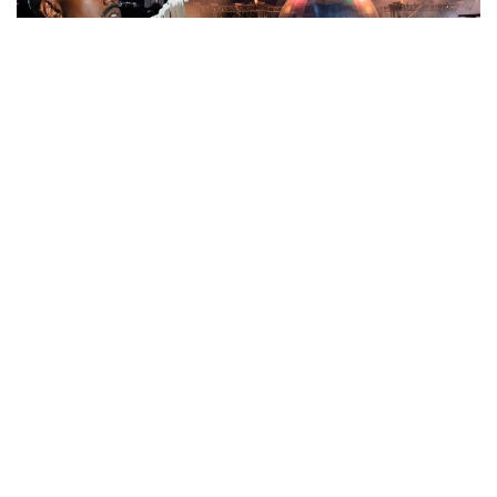
Коллаж: Kazinform / Freepik /ИИ / AFP 2024 / Kevork
Djansezian
Қалалық полиция департаментінің мәліметінше,
концерт билеттері тек ресми сервистер арқылы
сатылады. Төлемнен кейін сатып алушы ваучер
алады, ол 13 тамызда автоматты түрде бірегей
QR-коды бар электронды билетке ауыстырылады.
- 13 тамызға дейін QR-коды бар дайын
билет ешкімде болмайды. Сондықтан
қолдан, әлеуметтік желілер мен
мессенджерлер арқылы «дайын билет»