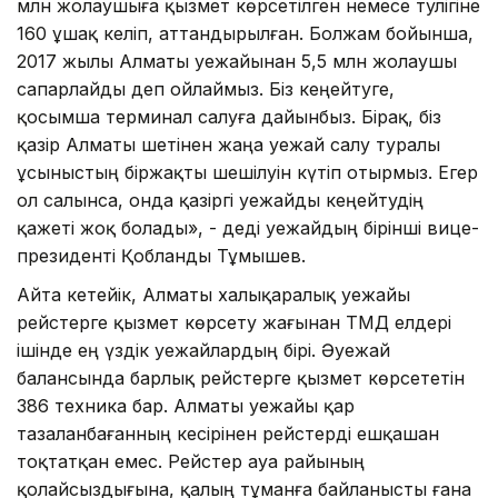
млн жолаушыға қызмет көрсетілген немесе тәулігіне
160 ұшақ келіп, аттандырылған. Болжам бойынша,
2017 жылы Алматы әуежайынан 5,5 млн жолаушы
сапарлайды деп ойлаймыз. Біз кеңейтуге,
қосымша терминал салуға дайынбыз. Бірақ, біз
қазір Алматы шетінен жаңа әуежай салу туралы
ұсыныстың біржақты шешілуін күтіп отырмыз. Егер
ол салынса, онда қазіргі әуежайды кеңейтудің
қажеті жоқ болады», - деді әуежайдың бірінші вице-
президенті Қобланды Тұмышев.
Айта кетейік, Алматы халықаралық әуежайы
рейстерге қызмет көрсету жағынан ТМД елдері
ішінде ең үздік әуежайлардың бірі. Әуежай
балансында барлық рейстерге қызмет көрсететін
386 техника бар. Алматы әуежайы қар
тазаланбағанның кесірінен рейстерді ешқашан
тоқтатқан емес. Рейстер ауа райының
қолайсыздығына, қалың тұманға байланысты ғана