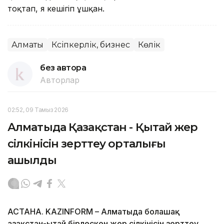
тоқтап, я кешігіп ұшқан.
Алматы
Кәсіпкерлік, бизнес
Көлік
без автора
Авторлар
02:52, 09 Тамыз 2026
Алматыда Қазақстан - Қытай жер
сілкінісін зерттеу орталығы
ашылды
АСТАНА. KAZINFORM – Алматыда болашақ
Қазақстан-Қытай бірлескен жер сілкінісін зерттеу