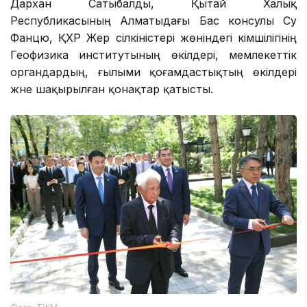
Дархан Сатыбалды, Қытай Халық
Республикасының Алматыдағы Бас консулы Су
Фанцю, ҚХР Жер сілкіністері жөніндегі әкімшілігінің
Геофизика институтының өкілдері, мемлекеттік
органдардың, ғылыми қоғамдастықтың өкілдері
және шақырылған қонақтар қатысты.