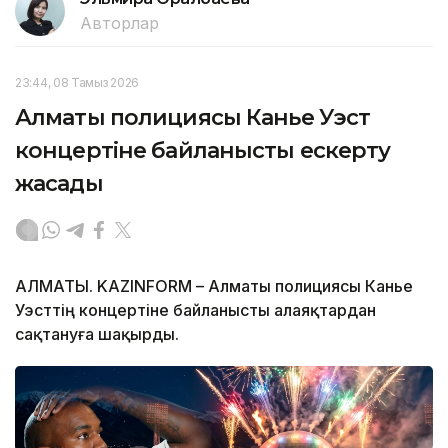
Авторлар
23:44, 08 Тамыз 2026
Алматы полициясы Канье Уэст
концертіне байланысты ескерту
жасады
АЛМАТЫ. KAZINFORM – Алматы полициясы Канье
Уэсттің концертіне байланысты алаяқтардан
сақтануға шақырды.