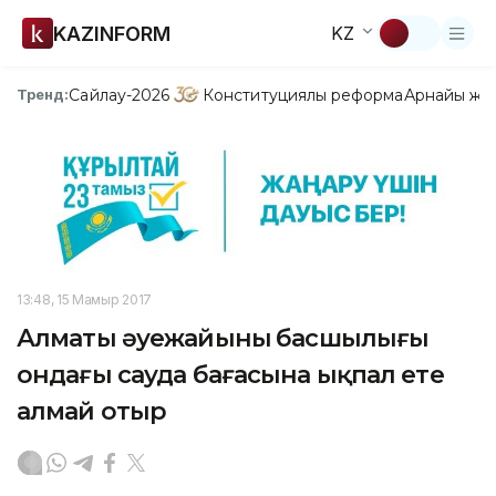
KAZINFORM
KZ
Сайлау-2026
Конституциялық реформа
Арнайы жо
Тренд:
13:48, 15 Мамыр 2017
Алматы əуежайының басшылығы
ондағы сауда бағасына ықпал ете
алмай отыр