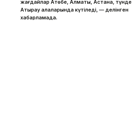
жағдайлар Ақтөбе, Алматы, Астана, түнде
Атырау қалаларында күтіледі, — делінген
хабарламада.
Қолайсыз метеорологиялық жағдайлар —
атмосфералық ауаның беткі қабатында зиянды
(ластаушы) заттардың шоғырлануына ықпал ететін
қысқамерзімді метеофакторлардың (тымық ауа
райы, жеңіл жел, тұман, инверсия) жиынтығы.
Қолайсыз метеорологиялық жағдай кезінде
елдімекендердегі атмосфералық ауаның сапасы
нашарлауы ықтимал.
Айта кетейік, елдің басым бөлігінде ауа райына
байланысты
ескерту
жарияланды.
Ауа сапасы
Қазгидромет
Экология