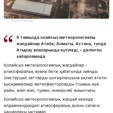
Фото: Pixabay
9 тамызда қолайсыз метеорологиялық
жағдайлар Ақтөбе, Алматы, Астана, түнде
Атырау қалаларында күтіледі, – делінген
хабарламада.
Қолайсыз метеорологиялық жағдайлар –
атмосфералық ауаның беткі қабатында зиянды
(ластаушы) заттардың шоғырлануына ықпал ететін
қысқамерзімді метеофакторлардың (тымық ауа
райы, жеңіл жел, тұман, инверсия) жиынтығы.
Қолайсыз метеорологиялық жағдай кезінде
елдімекендердегі атмосфералық ауаның сапасы
нашарлауы ықтимал.