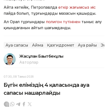
Айта кетейік, Петропавлда
өткір жағымсыз иіс
пайда болып, тұрғындардың мазасын қашырды.
Ал Орал тұрғындары
полигон түтінінен
тыныс алу
қиындағанын айтып шағымданды.
Ауа сапасы
Аймақ
Қазгидромет
Ауа райы
Эк
Жасұлан Бақытбекұлы
Авторлар
07:30, 08 Тамыз 2026
Бүгін еліміздің 4 қаласында ауа
сапасы нашарлайды