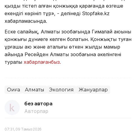
қызды тістеп алған қонжыққа қарағанда өзгеше
екендігі көрініп тұр», - делінеді Stopfake.kz
хабарламасында.
Еске салайық, Алматы зообағында Гималай аюының
қонжығы дүниеге келген болатын. Қонжықты туған
ұрғашы аю және аталығы өткен жылдың мамыр
айында Ресейден Алматы зообағына әкелінгені
туралы
хабарлағанбыз.
Оқиға
Алматы
Экология
Жануарлар
без автора
Авторлар
07:31, 09 Тамыз 2026