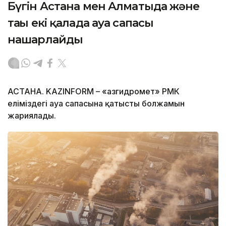
Бүгін Астана мен Алматыда және
тағы екі қалада ауа сапасы
нашарлайды
АСТАНА. KAZINFORM – «Қазгидромет» РМК
еліміздегі ауа сапасына қатысты болжамын
жариялады.