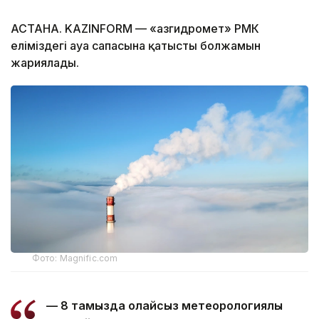
АСТАНА. KAZINFORM — «Қазгидромет» РМК
еліміздегі ауа сапасына қатысты болжамын
жариялады.
Фото: Magnific.com
— 8 тамызда қолайсыз метеорологиялық