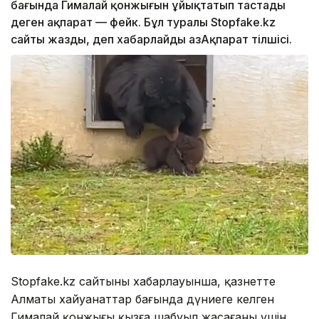
бағында Гималай қонжығын ұйықтатып тастады
деген ақпарат — фейк. Бұл туралы Stopfake.kz
сайты жазды, деп хабарлайды ҚазАқпарат тілшісі.
Stopfake.kz сайтының хабарлауынша, қазнетте
Алматы хайуанаттар бағында дүниеге келген
Гималай қонжығы қызға шабуыл жасағаны үшін