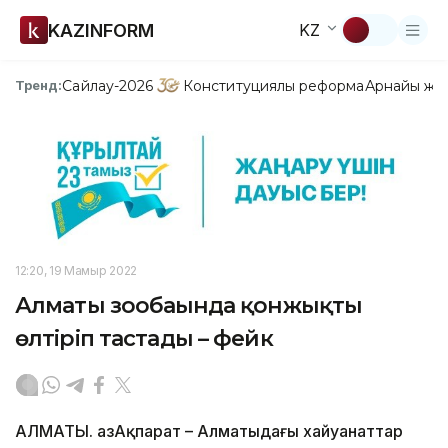
KAZINFORM
KZ
Сайлау-2026
Конституциялық реформа
Арнайы жо
Тренд:
12:20, 19 Мамыр 2022
Алматы зообағында қонжықты
өлтіріп тастады – фейк
АЛМАТЫ. ҚазАқпарат – Алматыдағы хайуанаттар