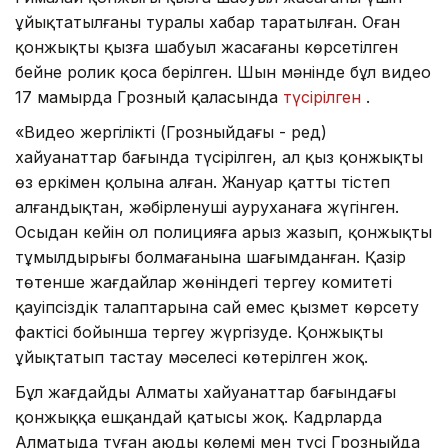
ұйықтатылғаны туралы хабар таратылған. Оған
қонжықтың қызға шабуыл жасағаны көрсетілген
бейне ролик қоса берілген. Шын мәнінде бұл видео
17 мамырда Грозный қаласында
түсірілген
.
«Видео жергілікті (Грозныйдағы - ред)
хайуанаттар бағында түсірілген, ал қыз қонжықты
өз еркімен қолына алған. Жануар қатты тістеп
алғандықтан, жәбірленуші ауруханаға жүгінген.
Осыдан кейін ол полицияға арыз жазып, қонжықтың
тұмылдырығы болмағанына шағымданған. Қазір
төтенше жағдайлар жөніндегі тергеу комитеті
қауіпсіздік талаптарына сай емес қызмет көрсету
фактісі бойынша тергеу жүргізуде. Қонжықты
ұйықтатып тастау мәселесі көтерілген жоқ.
Бұл жағдайдың Алматы хайуанаттар бағындағы
қонжыққа ешқандай қатысы жоқ. Кадрларда
Алматыда туған аюдың көлемі мен түсі Грозныйда