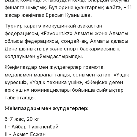
финалға шықтық. Бұл әрине қуантарлық жайт», - 11
жасар жеңімпаз Ерасыл Куанышев.
Турнир каратэ киокушинкай Қазақастан
федерациясы, «Favourit.kz» Алматы және Алматы
облысы федерациясы, сондай-ақ, Алматы қаласы
Дене шынықтыру және спорт басқармасының
қолдауымен ұйымдастырылды.
Жеңімпаздар мен жүлдегерлер грамота,
медальмен марапатталды, сонымен қатар, «Үздік
күресші», «Үздік техника үшін», «Жеңіске деген
ерік үшін» номинациялары бойынша сыйлықтар
табысталды.
Жеңімпаздары мен жүлдегерлер:
6-7 жас, 20 кг
I - Айбар Түрікпенбай
II - Ахмет Есжан