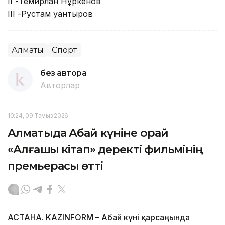
II -Темирлан Нұркенов
III -Рустам Қуантыров
Алматы
Спорт
без автора
Авторлар
10:24, 09 Тамыз 2026
Алматыда Абай күніне орай
«Алғашқы кітап» деректі фильмінің
премьерасы өтті
АСТАНА. KAZINFORM – Абай күні қарсаңында