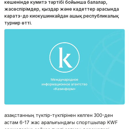
кешенінде кумитэ тәртібі бойынша балалар,
жасөспірімдер, қыздар және кадеттер арасында
каратэ-до киокушинкайдан ашық республикалық
турнир өтті.
Қазақстанның түкпір-түкпірінен келген 300-ден
астам 6-17 жас аралығындағы спортшылар KWF