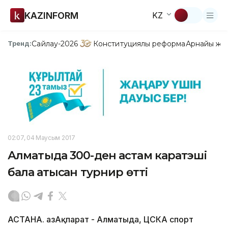
KAZINFORM
KZ
Сайлау-2026
Конституциялық реформа
Арнайы жо
Тренд:
02:07, 04 Маусым 2017
Алматыда 300-ден астам каратэші
бала қатысқан турнир өтті
АСТАНА. ҚазАқпарат - Алматыда, ЦСКА спорт