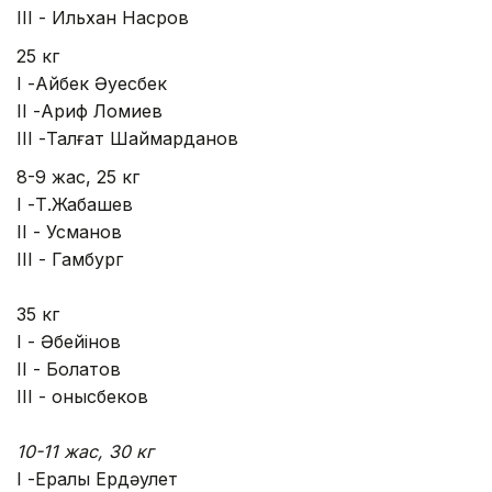
III - Ильхан Насров
25 кг
I -Айбек Әуесбек
II -Ариф Ломиев
III -Талғат Шаймарданов
8-9 жас, 25 кг
I -Т.Жабашев
II - Усманов
III - Гамбург
35 кг
I - Әбейінов
II - Болатов
III - Қонысбеков
10-11 жас, 30 кг
I -Ералы Ердәулет