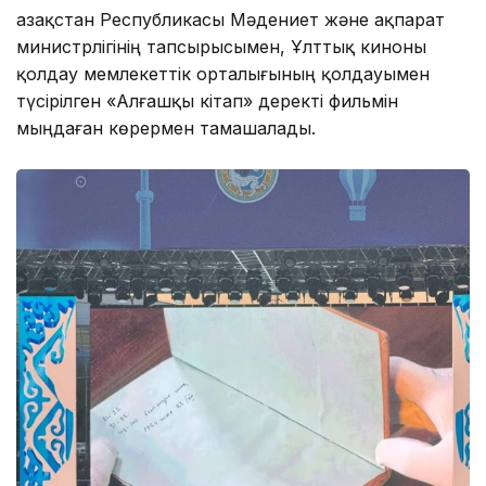
Қазақстан Республикасы Мәдениет және ақпарат
министрлігінің тапсырысымен, Ұлттық киноны
қолдау мемлекеттік орталығының қолдауымен
түсірілген «Алғашқы кітап» деректі фильмін
мыңдаған көрермен тамашалады.