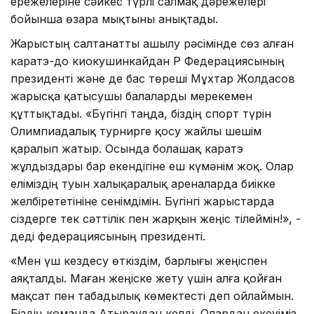
ережелеріне сәйкес түрлі салмақ дәрежелері
бойынша өзара мықтыны анықтады.
Жарыстың салтанатты ашылу рәсімінде сөз алған
каратэ-до киокушинкайдан ҚР Федерациясының
президенті және де бас төреші Мұхтар Жолдасов
жарысқа қатысушы балаларды мерекемен
құттықтады. «Бүгінгі таңда, біздің спорт түрін
Олимпиадалық турнирге қосу жайлы шешім
қаралып жатыр. Осында болашақ каратэ
жұлдыздары бар екендігіне еш күмәнім жоқ. Олар
еліміздің туын халықаралық ареналарда биікке
желбірететініне сенімдімін. Бүгінгі жарыстарда
сіздерге тек сәттілік пен жарқын жеңіс тілеймін!», -
деді федерациясының президенті.
«Мен үш кездесу өткіздім, барлығы жеңіспен
аяқталды. Маған жеңіске жету үшін алға қойған
мақсат пен табадылық көмектесті деп ойлаймын.
Біздің команда Атыраудан келді. Олардан екеуіміз