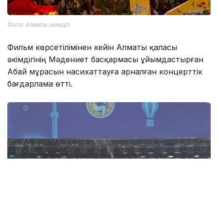
Фото: Алматы әкімдігі
Фильм көрсетілімінен кейін Алматы қаласы
әкімдігінің Мәдениет басқармасы ұйымдастырған
Абай мұрасын насихаттауға арналған концерттік
бағдарлама өтті.