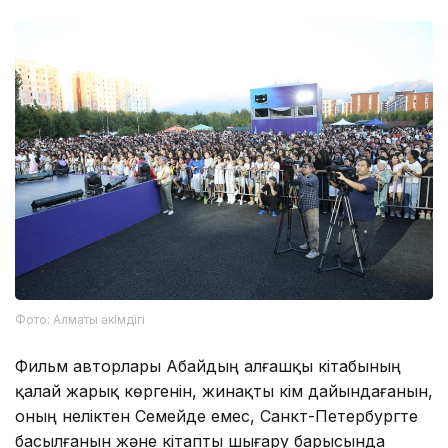
Фото: Алматы әкімдігі
Фильм авторлары Абайдың алғашқы кітабының
қалай жарық көргенін, жинақты кім дайындағанын,
оның неліктен Семейде емес, Санкт-Петербургте
басылғанын және кітапты шығару барысында