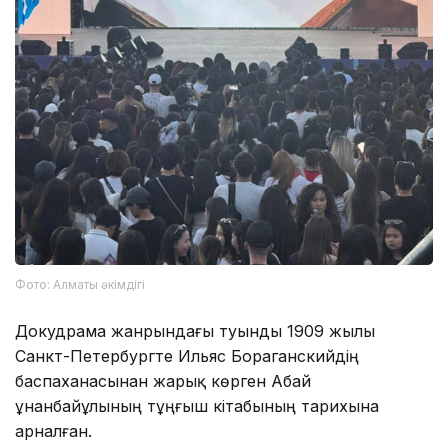
Фото: Алматы әкімдігі
Докудрама жанрындағы туынды 1909 жылы
Санкт-Петербургте Ильяс Бораганскийдің
баспаханасынан жарық көрген Абай
Құнанбайұлының тұңғыш кітабының тарихына
арналған.