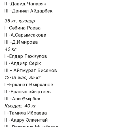
II -Давид Чапурян
III -Даниял Айдарбек
35 кг, қыздар
I -Сәбина Раева
II -А.Сарымсақова
III -Д.Имирова
40 кг
I -Елдар Тәжіғұлов
II -Алдияр Серік
III - Айтмұрат Бисенов
12-13 жас, 35 кг
I -Ерканат Әмірханов
II -Ерасыл Қайыртаев
III -Али Өмірбек
Қыздар, 40 кг
I -Тамила Ибраева
II -Ақару Әлкентай
III -Розалина Мыңбаева