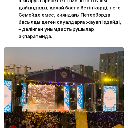
шығаруға әрекет етті ме, кітапты кім
дайындады, қалай баспа бетін көрді, неге
Семейде емес, қияндағы Петерборда
басылды деген сауалдарға жауап іздейді,
– делінген ұйымдастырушылар
ақпаратында.