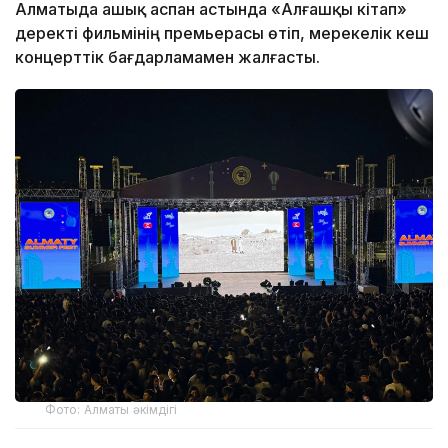
Алматыда ашық аспан астында «Алғашқы кітап»
деректі фильмінің премьерасы өтіп, мерекелік кеш
концерттік бағдарламамен жалғасты.
Фото: Алматы әкімдігі