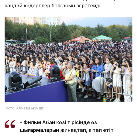
қандай кедергілер болғанын зерттейді.
Фото: Алматы әкімдігі
– Фильм Абай көзі тірісінде өз
шығармаларын жинақтап, кітап етіп