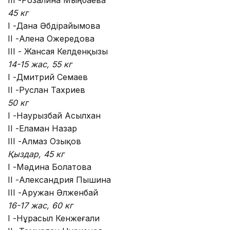
45 кг
I -Дана Әбдірайымова
II -Алена Ожередова
III - Жансая Келденқызы
14-15 жас, 55 кг
I -Дмитрий Семаев
II -Руслан Тахриев
50 кг
I -Наурызбай Асылхан
II -Еламан Назар
III -Алмаз Озықов
Қыздар, 45 кг
I -Мәдина Болатова
II -Александрия Пышина
III -Аружан Әлженбай
16-17 жас, 60 кг
I -Нұрасыл Кенжеғали