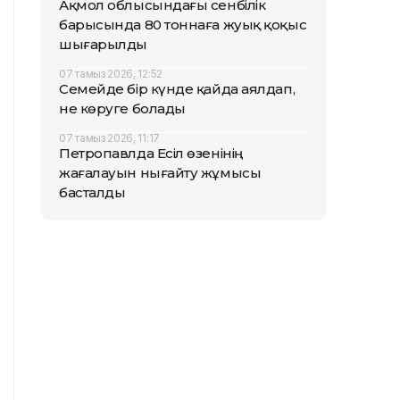
Ақмол облысындағы сенбілік
барысында 80 тоннаға жуық қоқыс
шығарылды
07 тамыз 2026, 12:52
Семейде бір күнде қайда аялдап,
не көруге болады
07 тамыз 2026, 11:17
Петропавлда Есіл өзенінің
жағалауын нығайту жұмысы
басталды