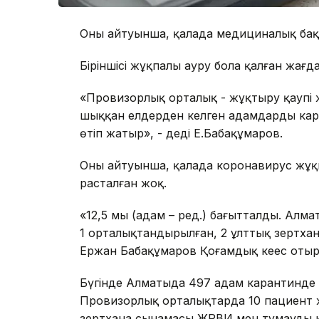
Оның айтуынша, қалада медициналық бақ
Біріншісі жұқпалы ауру бола қалған жағда
«Провизорлық орталық - жұқтыру қаупі 
шыққан елдерден келген адамдарды кара
өтіп жатыр», - деді Е.Бабақұмаров.
Оның айтуынша, қалада коронавирус жұқ
расталған жоқ.
«12,5 мың (адам – ред.) бағытталды. Алм
1 орталықтандырылған, 2 ұлттық зертхана 
Ержан Бабақұмаров Қоғамдық кеңес оты
Бүгінде Алматыда 497 адам карантинде 
Провизорлық орталықтарда 10 пациент ж
зертхана сынамасы ЖРВИ мен тұмауды к