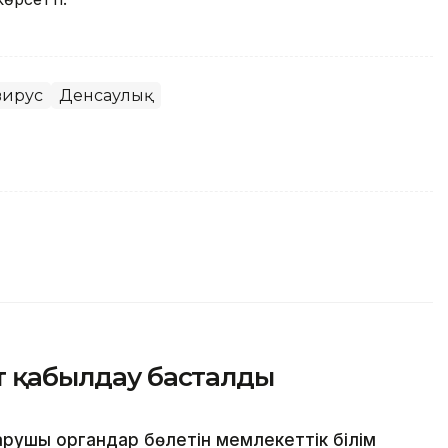
вирус
Денсаулық
ат қабылдау басталды
арушы органдар бөлетін мемлекеттік білім