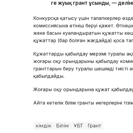
ге жуық грант ұсынды, — делі
Конкурсқа қатысу үшін талапкерлер өзде
комиссиясына өтініш беруі қажет. Өтінішк
жеке басын куәландыратын құжаттың көші
құжаттар (бар болған жағдайда) қоса т
Құжаттарды қабылдау мерзімі туралы ақ
жоғары оқу орындарының қабылдау комис
гранттарын беру туралы шешімді тиісті 
қабылдайды.
Жоғары оқу орындарына құжат қабылдау
Айта кетелік білім гранты иегерлерінің тізі
Әкімдік
Білім
ҰБТ
Грант