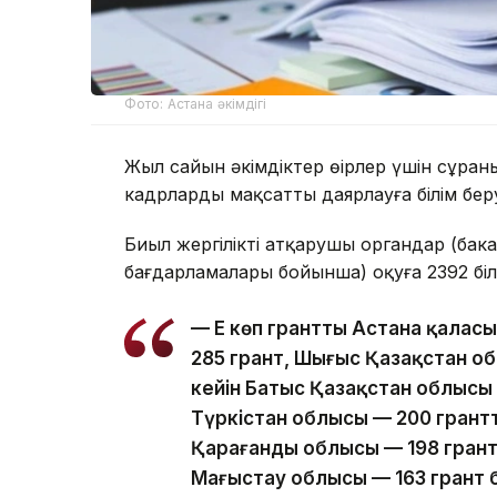
Фото: Астана әкімдігі
Жыл сайын әкімдіктер өңірлер үшін сұра
кадрларды мақсатты даярлауға білім бер
Биыл жергілікті атқарушы органдар (бак
бағдарламалары бойынша) оқуға 2392 білі
— Ең көп грантты Астана қаласы
285 грант, Шығыс Қазақстан об
кейін Батыс Қазақстан облысы 
Түркістан облысы — 200 грант
Қарағанды облысы — 198 грант
Маңғыстау облысы — 163 грант б