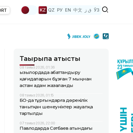
KZ
QZ
РУ
EN
中文
ق ز
ЎЗ
ORT
Тақырыпқа қатысты
08 тамыз 2026, 01:36
Қызылордада абаттандыру
қағидаларын бұзған 7 мыңнан
астам адам жазаланды
08 тамыз 2026, 01:15
БҚО-да тұрғындарға дөрекілік
танытқан шенеуніктер жауапқа
тартылды
07 тамыз 2026, 22:00
Павлодарда Сәтбаев атындағы