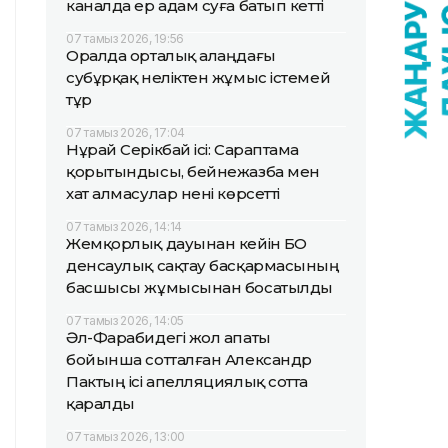
каналда ер адам суға батып кетті
07 тамыз 2026, 19:56
Оралда орталық алаңдағы
субұрқақ неліктен жұмыс істемей
тұр
07 тамыз 2026, 17:04
Нұрай Серікбай ісі: Сараптама
қорытындысы, бейнежазба мен
хат алмасулар нені көрсетті
07 тамыз 2026, 14:14
Жемқорлық дауынан кейін БҚО
денсаулық сақтау басқармасының
басшысы жұмысынан босатылды
07 тамыз 2026, 14:05
Әл-Фарабидегі жол апаты
бойынша сотталған Александр
Пактың ісі апелляциялық сотта
қаралды
07 тамыз 2026, 13:00