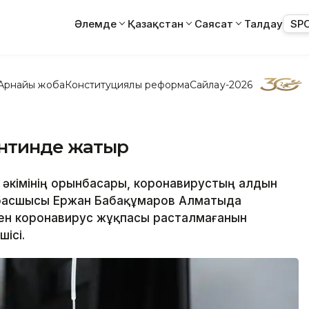
Әлемде
Қазақстан
Саясат
Талдау
SP
Арнайы жоба
Конституциялық реформа
Сайлау-2026
антинде жатыр
 әкімінің орынбасары, коронавирустың алдын
 басшысы Ержан Бабақұмаров Алматыда
ен коронавирус жұқпасы расталмағанын
ісі.