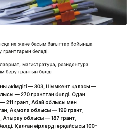
нысқа ие және басым бағыттар бойынша
у гранттарын бөледі.
алавриат, магистратура, резидентура
м беру грантын бөлді.
ның әкімдігі — 303, Шымкент қаласы —
лысы — 270 гранттан бөлді. Одан
— 211 грант, Абай облысы мен
тан, Ақмола облысы — 199 грант,
, Атырау облысы — 187 грант,
өлді. Қалған өңірлердің әрқайсысы 100-