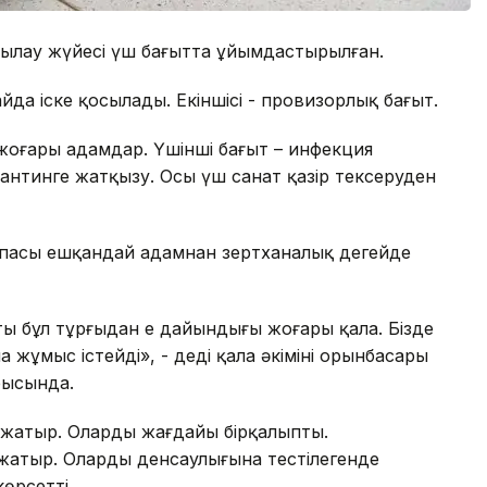
ылау жүйесі үш бағытта ұйымдастырылған.
йда іске қосылады. Екіншісі - провизорлық бағыт.
жоғары адамдар. Үшінші бағыт – инфекция
нтинге жатқызу. Осы үш санат қазір тексеруден
пасы ешқандай адамнан зертханалық деңгейде
аты бұл тұрғыдан ең дайындығы жоғары қала. Бізде
жұмыс істейді», - деді қала әкімінің орынбасары
рысында.
жатыр. Олардың жағдайы бірқалыпты.
атыр. Олардың денсаулығына тестілегенде
өрсетті.