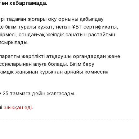
нген хабарламада.
рі таңдаған жоғары оқу орнының қабылдау
е білім туралы құжат, негізгі ҰБТ сертификаты,
рмесі, сондай-ақ жеңілдік санатын растайтын
апсырылады.
паратты жергілікті атқарушы органдардан және
сияларынан алуға болады. Білім беру
әкімдік жанынан құрылған арнайы комиссия
 25 тамызға дейін жалғасады.
мі
шыққан еді
.