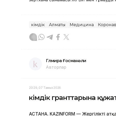
Әкімдік
Алматы
Медицина
Корона
Гүлмира Ғосманәли
Авторлар
20:29, 07 Тамыз 2026
Әкімдік гранттарына құж
АСТАНА. KAZINFORM — Жергілікті атқ