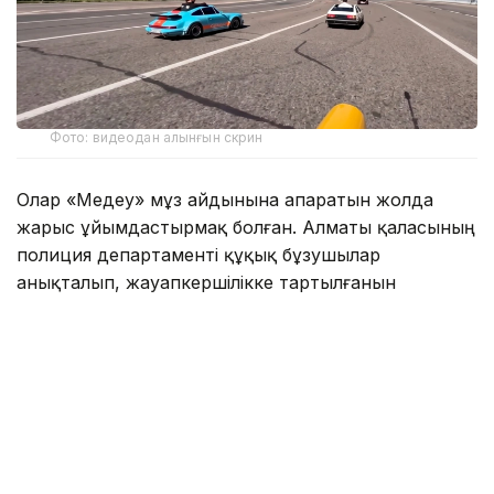
Фото: видеодан алынғын скрин
Олар «Медеу» мұз айдынына апаратын жолда
жарыс ұйымдастырмақ болған. Алматы қаласының
полиция департаменті құқық бұзушылар
анықталып, жауапкершілікке тартылғанын
мәлімдеді.
— Тексеру нәтижесінде оқиғаға қатысқан
барлық азаматтың жеке басы жедел түрде
анықталды. Жол қозғалысы қағидаларын
бұзғаны үшін 4 азамат әкімшілік
жауапкершілікке тартылды. Барлық спорт
көліктері мамандандырылған айыппұл