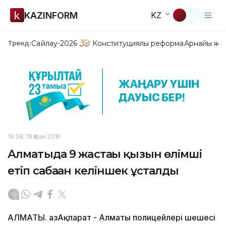
KAZINFORM
KZ
Сайлау-2026
Конституциялық реформа
Арнайы жо
Тренд:
16:38, 18 Қазан 2016
Алматыда 9 жастағы қызын өлімші
етіп сабаған келіншек ұсталды
АЛМАТЫ. ҚазАқпарат - Алматы полицейлері шешесі