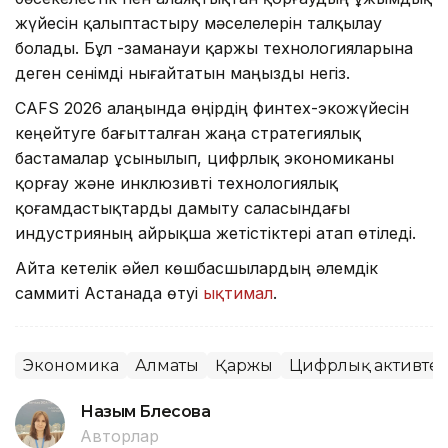
жүйесін қалыптастыру мәселелерін талқылау
болады. Бұл -заманауи қаржы технологияларына
деген сенімді нығайтатын маңызды негіз.
CAFS 2026 алаңында өңірдің финтех-экожүйесін
кеңейтуге бағытталған жаңа стратегиялық
бастамалар ұсынылып, цифрлық экономиканы
қорғау және инклюзивті технологиялық
қоғамдастықтарды дамыту саласындағы
индустрияның айрықша жетістіктері атап өтіледі.
Айта кетелік әйел көшбасшылардың әлемдік
саммиті Астанада өтуі
ықтимал
.
Экономика
Алматы
Қаржы
Цифрлық активте
Назым Бөлесова
Авторлар