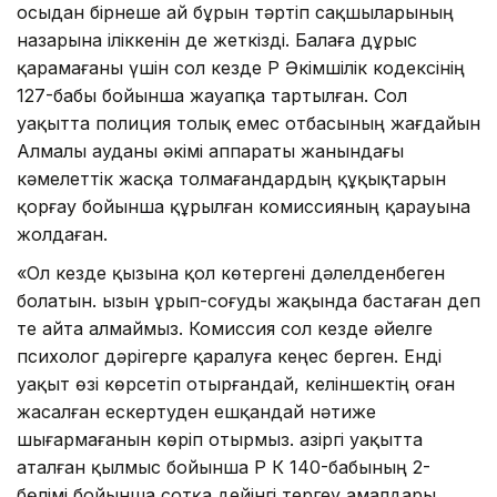
осыдан бірнеше ай бұрын тәртіп сақшыларының
назарына іліккенін де жеткізді. Балаға дұрыс
қарамағаны үшін сол кезде ҚР Әкімшілік кодексінің
127-бабы бойынша жауапқа тартылған. Сол
уақытта полиция толық емес отбасының жағдайын
Алмалы ауданы әкімі аппараты жанындағы
кәмелеттік жасқа толмағандардың құқықтарын
қорғау бойынша құрылған комиссияның қарауына
жолдаған.
«Ол кезде қызына қол көтергені дәлелденбеген
болатын. Қызын ұрып-соғуды жақында бастаған деп
те айта алмаймыз. Комиссия сол кезде әйелге
психолог дәрігерге қаралуға кеңес берген. Енді
уақыт өзі көрсетіп отырғандай, келіншектің оған
жасалған ескертуден ешқандай нәтиже
шығармағанын көріп отырмыз. Қазіргі уақытта
аталған қылмыс бойынша ҚР ҚК 140-бабының 2-
бөлімі бойынша сотқа дейінгі тергеу амалдары