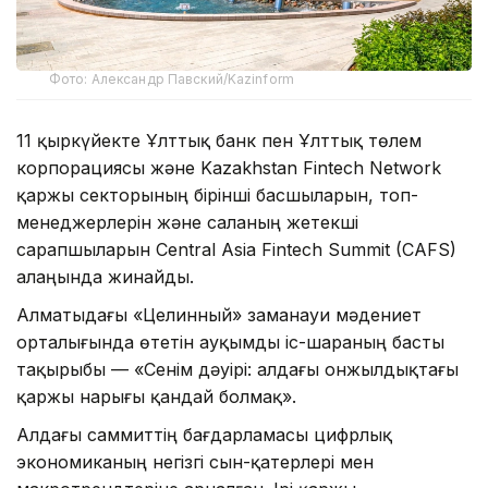
Фото: Александр Павский/Kazinform
11 қыркүйекте Ұлттық банк пен Ұлттық төлем
корпорациясы және Kazakhstan Fintech Network
қаржы секторының бірінші басшыларын, топ-
менеджерлерін және саланың жетекші
сарапшыларын Central Asia Fintech Summit (CAFS)
алаңында жинайды.
Алматыдағы «Целинный» заманауи мәдениет
орталығында өтетін ауқымды іс-шараның басты
тақырыбы — «Сенім дәуірі: алдағы онжылдықтағы
қаржы нарығы қандай болмақ».
Алдағы саммиттің бағдарламасы цифрлық
экономиканың негізгі сын-қатерлері мен