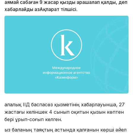
аямай сабаған 9 жасар қызды арашалап қалды, деп
хабарлайды ҚазАқпарат тілшісі.
Қалалық ІІД баспасөз қызметінің хабарлауынша, 27
жастағы келіншек 4 сынып оқитын қызын көптен
бері ұрып-соғып келген.
Қыз баланың таяқтың астында қалғанын көрші әйел