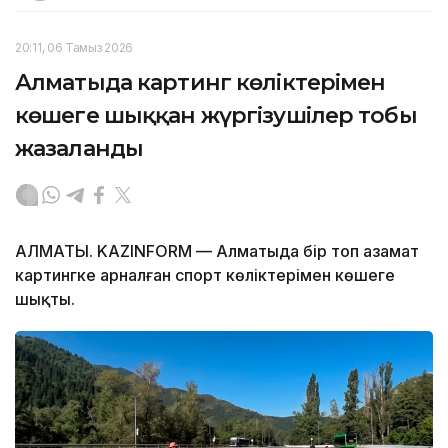
20:11, 06 Тамыз 2026
Алматыда картинг көліктерімен
көшеге шыққан жүргізушілер тобы
жазаланды
АЛМАТЫ. KAZINFORM — Алматыда бір топ азамат
картингке арналған спорт көліктерімен көшеге
шықты.