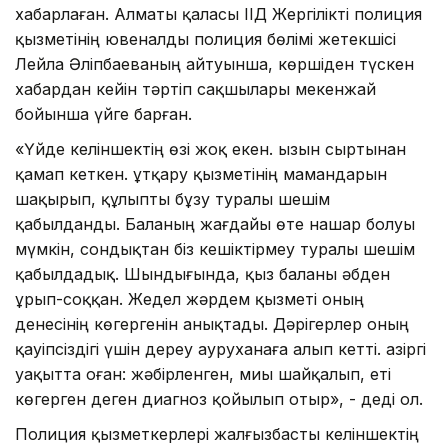
хабарлаған. Алматы қаласы ІІД Жергілікті полиция
қызметінің ювеналды полиция бөлімі жетекшісі
Лейла Әліпбаеваның айтуынша, көршіден түскен
хабардан кейін тәртіп сақшылары мекенжай
бойынша үйге барған.
«Үйде келіншектің өзі жоқ екен. Қызын сыртынан
қамап кеткен. Құтқару қызметінің мамандарын
шақырып, құлыпты бұзу туралы шешім
қабылданды. Баланың жағдайы өте нашар болуы
мүмкін, сондықтан біз кешіктірмеу туралы шешім
қабылдадық. Шындығында, қыз баланы әбден
ұрып-соққан. Жедел жәрдем қызметі оның
денесінің көгергенін анықтады. Дәрігерлер оның
қауіпсіздігі үшін дереу ауруханаға алып кетті. Қазіргі
уақытта оған: жәбірленген, миы шайқалып, еті
көгерген деген диагноз қойылып отыр», - деді ол.
Полиция қызметкерлері жалғызбасты келіншектің