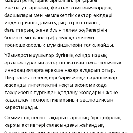
макротрендтеріне арналған. Ірі қаржы
институттарының, финтех-компаниялардың
басшылары мен мемлекеттік сектор өкілдері
индустрияны дамытудың стратегиялық
бағыттарын, жаңа буын төлем жүйелерінің
болашағын және цифрлық қаржының
трансшекаралық мүмкіндіктерін талқылайды.
Ұйымдастырушылар бүгіннің өзінде нарық
архитектурасын өзгертіп жатқан технологиялық
инновацияларға ерекше назар аударып отыр.
Пікірталас панельдері барысында сарапшылар
жасанды интеллектіні нақты экономикада
тәжірибелік тұрғыдан қолдану жолдарын және
қадағалау технологияларының эволюциясын
қарастырады.
Саммиттің негізгі тақырыптарының бірі цифрлық
қаржы активтері саласындағы жаһандық
бәсекелестік пен алаяқтықтан қорғаудың ұжымдық