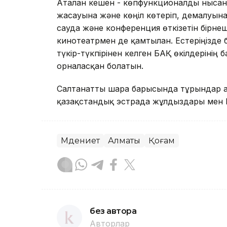
Аталған кешен - көпфункционалды нысан
жасауына және көңіл көтеріп, демалуына
сауда және конференция өткізетін бірнеш
кинотеатрмен де қамтылған. Естеріңізде
түкір-түкпірінен келген БАҚ өкілдерінің
орналасқан болатын.
Салтанатты шара барысында тұрғындар 
қазақстандық эстрада жұлдыздары мен Р
Мәдениет
Алматы
Қоғам
без автора
Авторлар