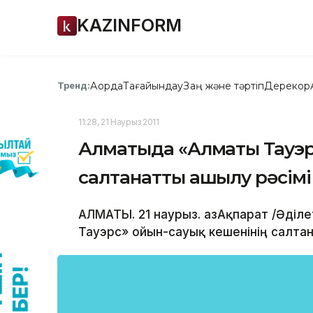
KAZINFORM
Ақорда
Тағайындау
Заң және тәртіп
Дерекқор
Тренд:
11:28, 21 Наурыз 2011
Алматыда «Алматы Тауэрс
салтанатты ашылу рәсімі
АЛМАТЫ. 21 наурыз. ҚазАқпарат /Әді
Тауэрс» ойын-сауық кешенінің салтан