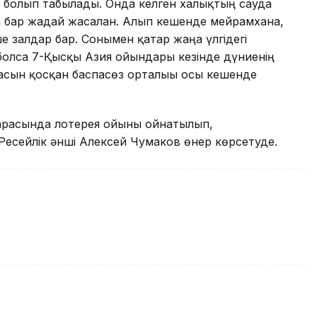
 болып табылады. Онда келген халықтың сауда
 бар жағдай жасалған. Алып кешенде мейрамхана,
е залдар бар. Сонымен қатар жаңа үлгідегі
 болса 7-Қысқы Азия ойындары кезінде дүниенің
 басын қосқан баспасөз орталығы осы кешенде
арасында лотерея ойыны ойнатылып,
есейлік әнші Алексей Чумаков өнер көрсетуде.