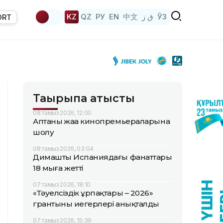
KZ
QZ
РУ
EN
中文
ق ز
ЎЗ
ORT
Тақырыпқа қатысты
08 тамыз 2026, 12:00
Аптаның жаңа кинопремьераларына
шолу
08 тамыз 2026, 03:04
Димаштың Испаниядағы фанаттары
18 мыңға жетті
07 тамыз 2026, 18:10
«Тәуелсіздік ұрпақтары – 2026»
грантының иегерлері анықталды
07 тамыз 2026, 15:39