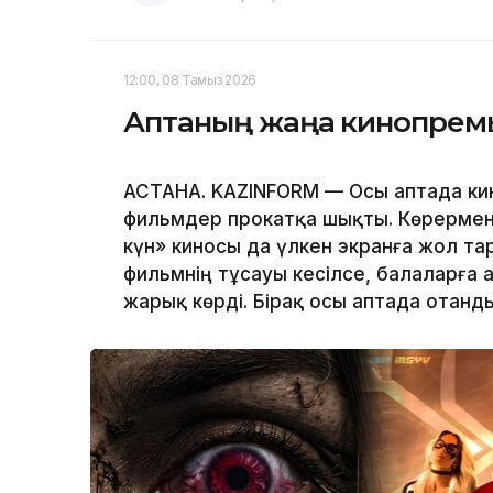
12:00, 08 Тамыз 2026
Аптаның жаңа кинопрем
АСТАНА. KAZINFORM — Осы аптада ки
фильмдер прокатқа шықты. Көрермен
күн» киносы да үлкен экранға жол т
фильмнің тұсауы кесілсе, балаларға 
жарық көрді. Бірақ осы аптада отанд