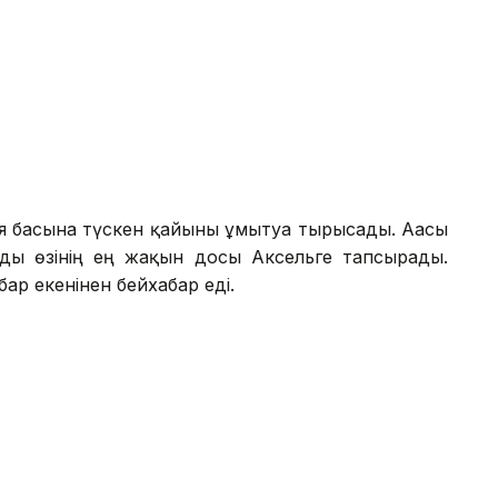
 басына түскен қайғыны ұмытуға тырысады. Ағасы
уды өзінің ең жақын досы Аксельге тапсырады.
бар екенінен бейхабар еді.