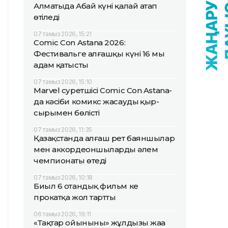
Алматыда Абай күні қалай атап
өтіледі
07 тамыз 2026, 15:21
Comic Con Astana 2026:
Фестивальге алғашқы күні 16 мың
адам қатысты
07 тамыз 2026, 15:10
Marvel суретшісі Comic Con Astana-
да кәсіби комикс жасаудың қыр-
сырымен бөлісті
07 тамыз 2026, 11:35
Қазақстанда алғаш рет баяншылар
мен аккордеоншылардың әлем
чемпионаты өтеді
07 тамыз 2026, 10:18
Биыл 6 отандық фильм кең
прокатқа жол тартты
06 тамыз 2026, 19:11
«Тақтар ойынының» жұлдызы жаңа