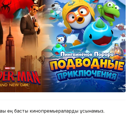
дағы ең басты кинопремьераларды ұсынамыз.