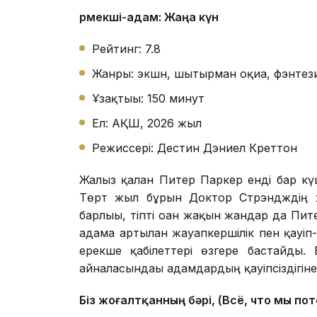
Өрмекші-адам: Жаңа күн
Рейтинг: 7.8
Жанры: экшн, шытырман оқиға, фэнтез
Ұзақтығы: 150 минут
Ел: АҚШ, 2026 жыл
Режиссері: Дестин Дэниел Креттон
Жалғыз қалған Питер Паркер енді бар к
Төрт жыл бұрын Доктор Стрэндждің ж
барлығы, тіпті оған жақын жандар да Пит
адамға артылған жауапкершілік пен қауі
ерекше қабілеттері өзгере бастайды. 
айналасындағы адамдардың қауіпсіздігіне
Біз жоғалтқанның бәрі, (Всё, что мы по