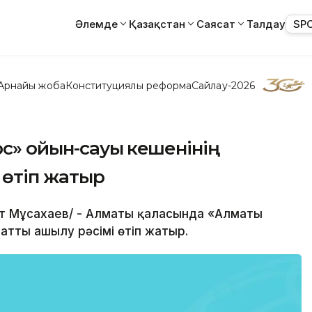
Әлемде
Қазақстан
Саясат
Талдау
SP
Арнайы жоба
Конституциялық реформа
Сайлау-2026
» ойын-сауық кешенінің
 өтіп жатыр
лет Мұсахаев/ - Алматы қаласында «Алматы
атты ашылу рәсімі өтіп жатыр.