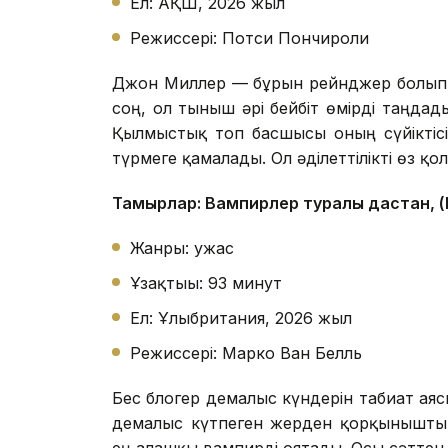
Ел: АҚШ, 2026 жыл
Режиссері: Потси Пончироли
Джон Миллер — бұрын рейнджер болып ж
соң, ол тыныш әрі бейбіт өмірді таңдады
Қылмыстық топ басшысы оның сүйіктісі
түрмеге қамалады. Ол әділеттілікті өз қ
Тамырлар: Вампирлер туралы дастан, (
Жанры: ужас
Ұзақтығы: 93 минут
Ел: Ұлыбритания, 2026 жыл
Режиссері: Марко Ван Белль
Бес блогер демалыс күндерін табиғат аяс
демалыс күтпеген жерден қорқынышты оқ
ең алғашқы вампирді оятады. Осы сәттен