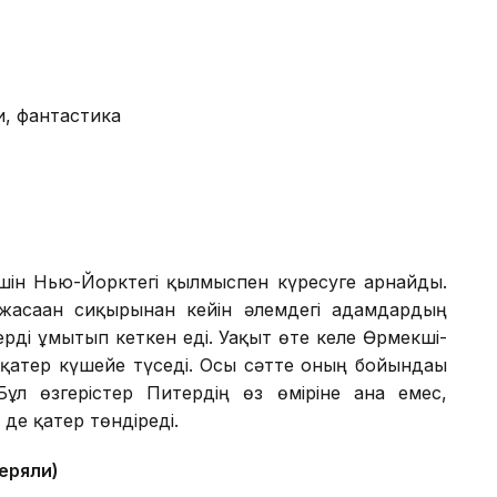
и, фантастика
үшін Нью-Йорктегі қылмыспен күресуге арнайды.
асаған сиқырынан кейін әлемдегі адамдардың
ерді ұмытып кеткен еді. Уақыт өте келе Өрмекші-
п-қатер күшейе түседі. Осы сәтте оның бойындағы
Бұл өзгерістер Питердің өз өміріне ғана емес,
 де қатер төндіреді.
теряли)