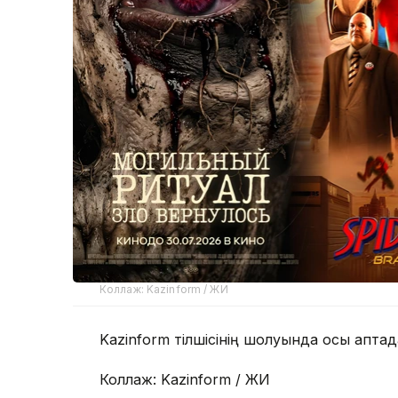
Коллаж: Kazinform / ЖИ
Kazinform тілшісінің шолуында осы апта
Коллаж: Kazinform / ЖИ