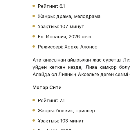
Рейтинг: 6.1
Жанры: драма, мелодрама
Ұзақтығы: 107 минут
Ел: Испания, 2026 жыл
Режиссері: Хорхе Алонсо
Ата-анасынан айырылған жас суретші Лия
үйден кеткен кезде, Лияға қамқор бол
Алайда ол Лияның Аксельге деген сезімі 
Мотор Сити
Рейтинг: 7.1
Жанры: боевик, триллер
Ұзақтығы: 103 минут