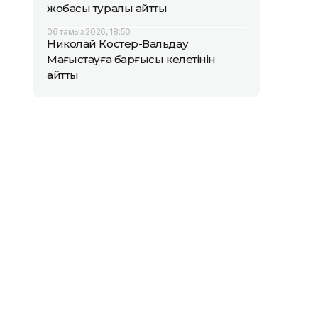
жобасы туралы айтты
06 тамыз 2026, 18:50
Николай Костер-Вальдау
Маңғыстауға барғысы келетінін
айтты