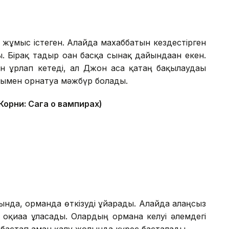
ұмыс істеген. Алайда махаббатын кездестірген
. Бірақ тағдыр оған басқа сынақ дайындаған екен.
н ұрлап кетеді, ал Джон аса қатаң бақылаудағы
олымен орнатуға мәжбүр болады.
Корни: Сага о вампирах)
ында, орманда өткізуді ұйғарады. Алайда алаңсыз
иғаға ұласады. Олардың орманға келуі әлемдегі
 бастап аман қалу жолында күрес басталады.