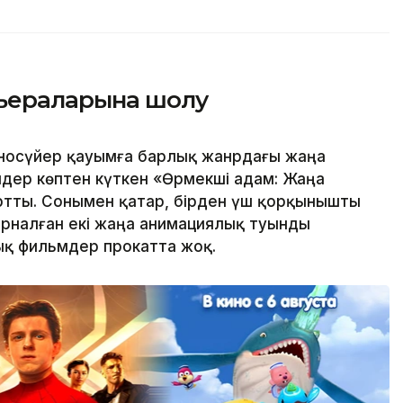
ьераларына шолу
носүйер қауымға барлық жанрдағы жаңа
дер көптен күткен «Өрмекші адам: Жаңа
артты. Сонымен қатар, бірден үш қорқынышты
арналған екі жаңа анимациялық туынды
ық фильмдер прокатта жоқ.