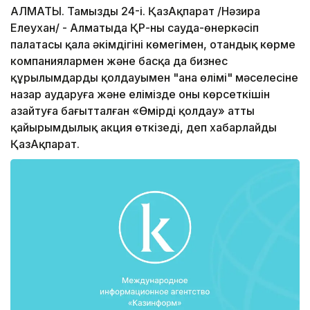
АЛМАТЫ. Тамыздың 24-і. ҚазАқпарат /Нәзира
Елеухан/ - Алматыда ҚР-ның сауда-өнеркәсіп
палатасы қала әкімдігінің көмегімен, отандық көрме
компаниялармен және басқа да бизнес
құрылымдардың қолдауымен "ана өлімі" мәселесіне
назар аударуға және елімізде оның көрсеткішін
азайтуға бағытталған «Өмірді қолдау» атты
қайырымдылық акция өткізеді, деп хабарлайды
ҚазАқпарат.