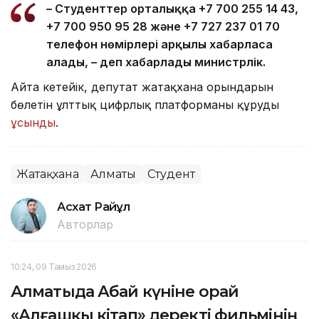
– Студенттер орталыққа +7 700 255 14 43,
+7 700 950 95 28 және +7 727 237 01 70
телефон нөмірлері арқылы хабарласа
алады, – деп хабарлады министрлік.
Айта кетейік, депутат жатақхана орындарын
бөлетін ұлттық цифрлық платформаны құруды
ұсынды
.
Жатақхана
Алматы
Студент
Асхат Райқұл
Авторлар
10:24, 09 Тамыз 2026
Алматыда Абай күніне орай
«Алғашқы кітап» деректі фильмінің