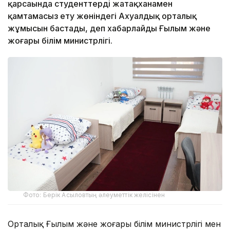
қарсаңында студенттерді жатақханамен
қамтамасыз ету жөніндегі Ахуалдық орталық
жұмысын бастады, деп хабарлайды Ғылым және
жоғары білім министрлігі.
Фото: Берік Асыловтың әлеуметтік желісінен
Орталық Ғылым және жоғары білім министрлігі мен