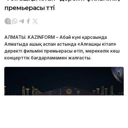
премьерасы өтті
АЛМАТЫ. KAZINFORM – Абай күні қарсаңында
Алматыда ашық аспан астында «Алғашқы кітап»
деректі фильмінің премьерасы өтіп, мерекелік кеш
концерттік бағдарламамен жалғасты.