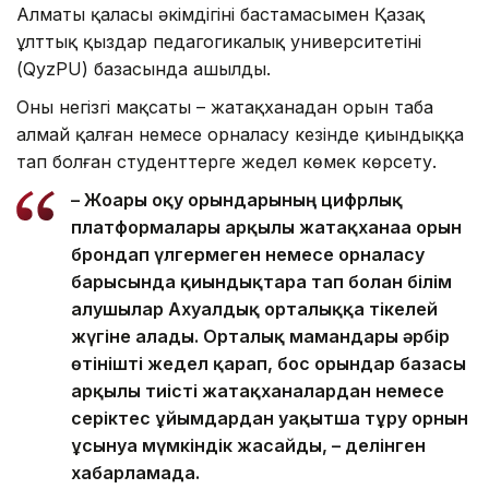
Алматы қаласы әкімдігінің бастамасымен Қазақ
ұлттық қыздар педагогикалық университетінің
(QyzPU) базасында ашылды.
Оның негізгі мақсаты – жатақханадан орын таба
алмай қалған немесе орналасу кезінде қиындыққа
тап болған студенттерге жедел көмек көрсету.
– Жоғары оқу орындарының цифрлық
платформалары арқылы жатақханаға орын
брондап үлгермеген немесе орналасу
барысында қиындықтарға тап болған білім
алушылар Ахуалдық орталыққа тікелей
жүгіне алады. Орталық мамандары әрбір
өтінішті жедел қарап, бос орындар базасы
арқылы тиісті жатақханалардан немесе
серіктес ұйымдардан уақытша тұру орнын
ұсынуға мүмкіндік жасайды, – делінген
хабарламада.