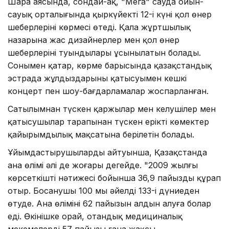
Шара аясында, сондай-ақ, "Мега" сауда ойын-
сауық орталығында қыркүйектің 12-і күні қол өнер
шеберлерінің көрмесі өтеді. Қала жұртшылық
назарына жас дизайнерлер мен қол өнер
шеберлерінің туындылары ұсынылатын болады.
Сонымен қатар, көрме барысында қазақстандық
эстрада жұлдыздарының қатысуымен кешкі
концерт пен шоу-бағдарламалар жоспарланған.
Сатылымнан түскен қаржылар мен келушілер мен
қатысушылар тарапынан түскен ерікті көмектер
қайырымдылық мақсатына берілетін болады.
Ұйымдастырушылардың айтуынша, Қазақстанда
ана өлімі әлі де жоғары деңгейде. "2009 жылғы
көрсеткіштің нәтижесі бойынша 36,9 пайызды құрап
отыр. Босанушы 100 мың әйелдің 133-і дүниеден
өтуде. Ана өлімінің 62 пайызын алдын алуға болар
еді. Өкінішке орай, отандық медициналық
мекемелердің 57 пайызы ғана жақсы