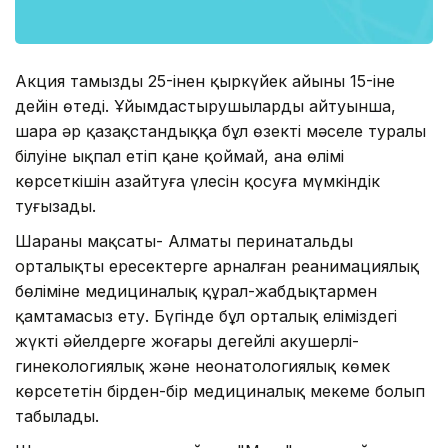
Акция тамыздың 25-інен қыркүйек айының 15-іне
дейін өтеді. Ұйымдастырушылардың айтуынша,
шара әр қазақстандыққа бұл өзекті мәселе туралы
білуіне ықпал етіп қане қоймай, ана өлімі
көрсеткішін азайтуға үлесін қосуға мүмкіндік
туғызады.
Шараның мақсаты- Алматы перинатальды
орталықтың ересектерге арналған реанимациялық
бөліміне медициналық құрал-жабдықтармен
қамтамасыз ету. Бүгінде бұл орталық еліміздегі
жүкті әйелдерге жоғары деңгейлі акушерлі-
гинекологиялық және неонатологиялық көмек
көрсететін бірден-бір медициналық мекеме болып
табылады.