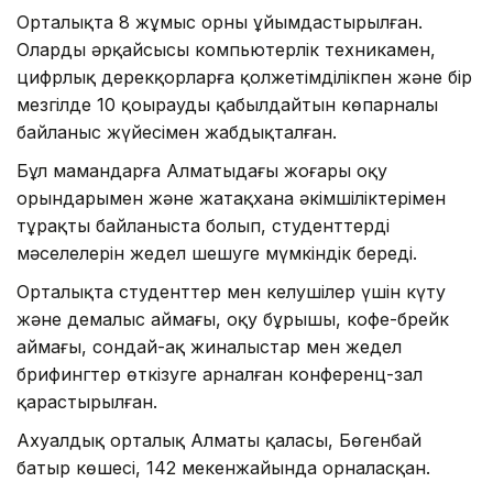
Орталықта 8 жұмыс орны ұйымдастырылған.
Олардың әрқайсысы компьютерлік техникамен,
цифрлық дерекқорларға қолжетімділікпен және бір
мезгілде 10 қоңырауды қабылдайтын көпарналы
байланыс жүйесімен жабдықталған.
Бұл мамандарға Алматыдағы жоғары оқу
орындарымен және жатақхана әкімшіліктерімен
тұрақты байланыста болып, студенттердің
мәселелерін жедел шешуге мүмкіндік береді.
Орталықта студенттер мен келушілер үшін күту
және демалыс аймағы, оқу бұрышы, кофе-брейк
аймағы, сондай-ақ жиналыстар мен жедел
брифингтер өткізуге арналған конференц-зал
қарастырылған.
Ахуалдық орталық Алматы қаласы, Бөгенбай
батыр көшесі, 142 мекенжайында орналасқан.