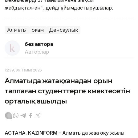
жабдықталған", дейді ұйымдастырушылар.
Алматы
Қоғам
Денсаулық
без автора
Авторлар
12:39, 09 Тамыз 2026
Алматыда жатақханадан орын
таппаған студенттерге көмектесетін
орталық ашылды
АСТАНА. KAZINFORM – Алматыда жаңа оқу жылы