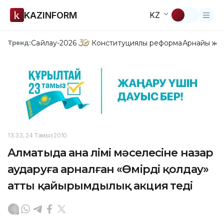
KAZINFORM
KZ
Сайлау-2026
Конституциялық реформа
Арнайы жо
Тренд:
13:33, 24 Тамыз 2010
Алматыда ана өлімі мәселесіне назар
аударуға арналған «Өмірді қолдау»
атты қайырымдылық акция өтеді