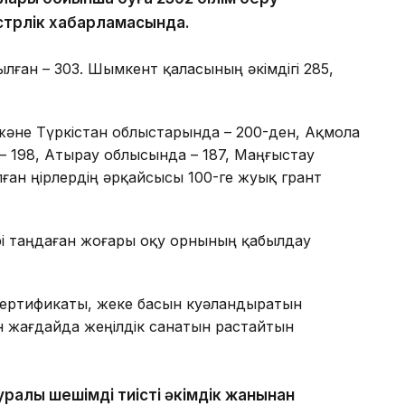
истрлік хабарламасында.
лған – 303. Шымкент қаласының әкімдігі 285,
 және Түркістан облыстарында – 200-ден, Ақмола
– 198, Атырау облысында – 187, Маңғыстау
ған өңірлердің әрқайсысы 100-ге жуық грант
рі таңдаған жоғары оқу орнының қабылдау
Т сертификаты, жеке басын куәландыратын
ан жағдайда жеңілдік санатын растайтын
уралы шешімді тиісті әкімдік жанынан