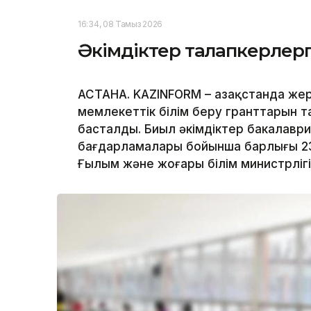
16:34, 08 Тамыз 2026
Әкімдіктер талапкерлерг
АСТАНА. KAZINFORM – Қазақстанда жер
мемлекеттік білім беру гранттарын т
басталды. Биыл әкімдіктер бакалавр
бағдарламалары бойынша барлығы 239
Ғылым және жоғары білім министрлігі