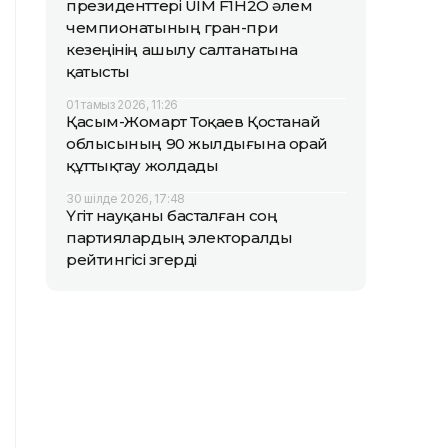
президенттері UIM F1H2O әлем
чемпионатының гран-при
кезеңінің ашылу салтанатына
қатысты
01 тамыз 2026, 11:26
Қасым-Жомарт Тоқаев Қостанай
облысының 90 жылдығына орай
құттықтау жолдады
30 шілде 2026, 17:48
Үгіт науқаны басталған соң
партиялардың электоралды
рейтингісі өзгерді