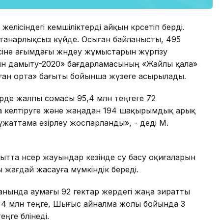
елісіндегі кемшіліктерді айқын көрсетіп берді.
ттанарлықсыз күйде. Осыған байланысты, 495
сіне ағымдағы жөндеу жұмыстарын жүргізу
ын дамыту-2020» бағдарламасының «Жайлы қала»
аған орта» бағыты бойынша жүзеге асырылады.
рде жалпы сомасы 95,4 млн теңгеге 72
а келтіруге және жаңадан 194 шақырымдық арық
ұжаттама әзірлеу жоспарланды», - деді М.
ытта нөсер жауындар кезінде су басу оқиғаларын
 жағдай жасауға мүмкіндік береді.
анында аумағы 92 гектар жердегі жаңа зиратты
7,4 млн теңге, Шығыс айналма жолы бойында 3
еңге бөлінеді.