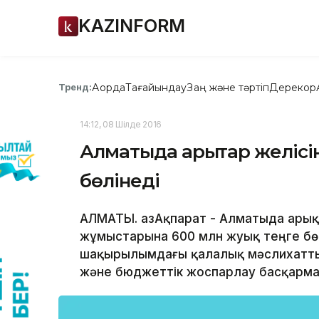
KAZINFORM
Ақорда
Тағайындау
Заң және тәртіп
Дерекқор
Тренд:
14:12, 08 Шілде 2016
Алматыда арықтар желісін
бөлінеді
АЛМАТЫ. ҚазАқпарат - Алматыда ары
жұмыстарына 600 млн жуық теңге бөл
шақырылымдағы қалалық мәслихатты
және бюджеттік жоспарлау басқарма