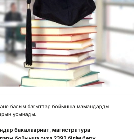
і және басым бағыттар бойынша мамандарды
тарын ұсынады.
гандар бакалавриат, магистратура
ары бойынша оқуға 2392 білім беру