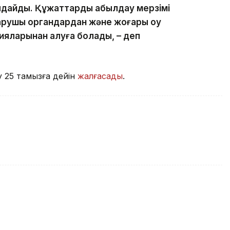
лдайды. Құжаттарды қабылдау мерзімі
тқарушы органдардан және жоғары оқу
яларынан алуға болады, – деп
 25 тамызға дейін
жалғасады
.