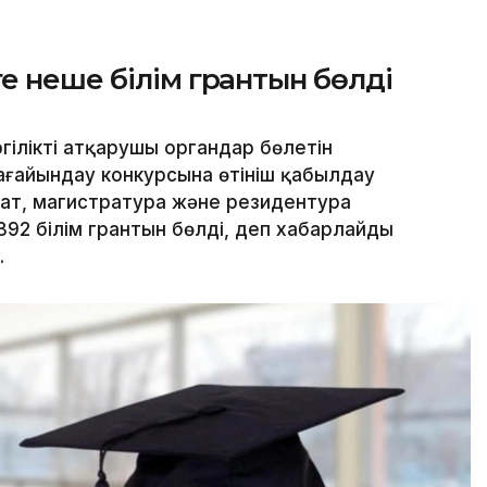
е неше білім грантын бөлді
гілікті атқарушы органдар бөлетін
ағайындау конкурсына өтініш қабылдау
иат, магистратура және резидентура
2 білім грантын бөлді, деп хабарлайды
.