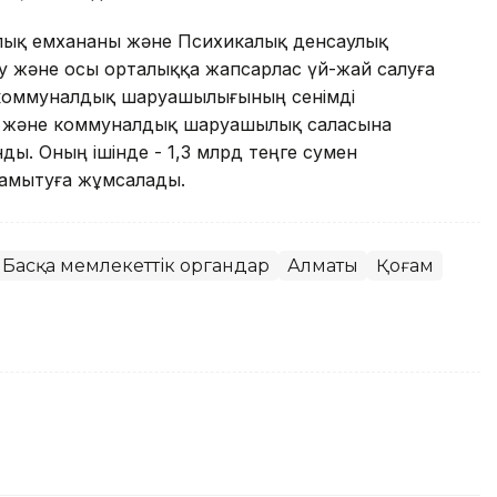
алық емхананы және Психикалық денсаулық
у және осы орталыққа жапсарлас үй-жай салуға
 үй-коммуналдық шаруашылығының сенімді
 және коммуналдық шаруашылық саласына
ды. Оның ішінде - 1,3 млрд теңге сумен
дамытуға жұмсалады.
Басқа мемлекеттік органдар
Алматы
Қоғам