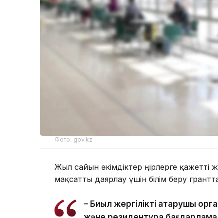
Фото: gov.kz
Жыл сайын әкімдіктер өңірлерге қажетт
мақсатты даярлау үшін білім беру грант
– Биыл жергілікті атқарушы ор
және резидентура бағдарламал