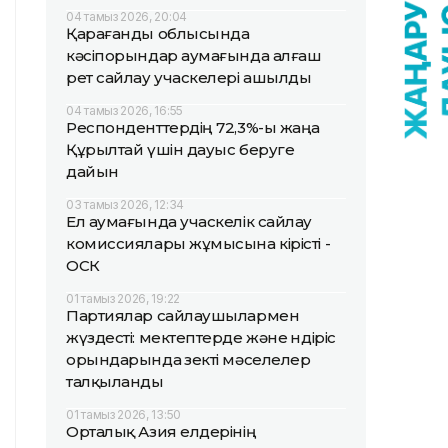
04 тамыз 2026, 20:04
Қарағанды облысында
кәсіпорындар аумағында алғаш
рет сайлау учаскелері ашылды
04 тамыз 2026, 16:55
Респонденттердің 72,3%-ы жаңа
Құрылтай үшін дауыс беруге
дайын
03 тамыз 2026, 12:34
Ел аумағында учаскелік сайлау
комиссиялары жұмысына кірісті -
ОСК
01 тамыз 2026, 19:22
Партиялар сайлаушылармен
жүздесті: мектептерде және өндіріс
орындарында өзекті мәселелер
талқыланды
01 тамыз 2026, 13:50
Орталық Азия елдерінің