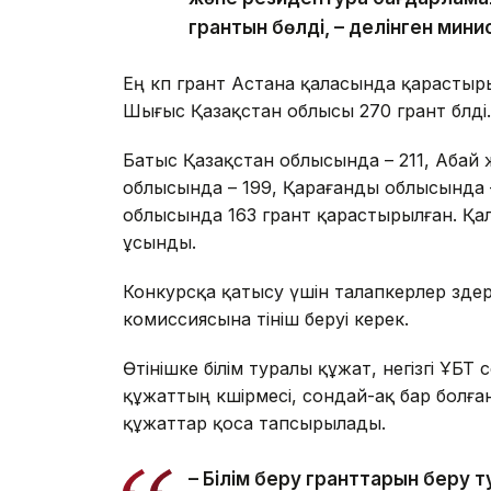
грантын бөлді, – делінген мин
Ең көп грант Астана қаласында қарастыры
Шығыс Қазақстан облысы 270 грант бөлді.
Батыс Қазақстан облысында – 211, Абай
облысында – 199, Қарағанды облысында 
облысында 163 грант қарастырылған. Қал
ұсынды.
Конкурсқа қатысу үшін талапкерлер өзде
комиссиясына өтініш беруі керек.
Өтінішке білім туралы құжат, негізгі ҰБ
құжаттың көшірмесі, сондай-ақ бар болғ
құжаттар қоса тапсырылады.
– Білім беру гранттарын беру т