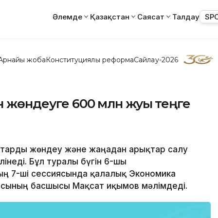
Әлемде
Қазақстан
Саясат
Талдау
SP
Арнайы жоба
Конституциялық реформа
Сайлау-2026
 жөндеуге 600 млн жуық теңге
қтарды жөндеу және жаңадан арықтар салу
інеді. Бұл туралы бүгін 6-шы
ң 7-ші сессиясында қалалық Экономика
сының басшысы Мақсат Қиқымов мәлімдеді.