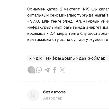
Сонымен қатар, 2 мектепті, №9-шы қал
орталығын сейсмикалық тұрғыда нығайт
- 977,8 млн теңге бөлінді. Ал, «Тұрғын
инфрақұрылымы» бағытында энергетика
қосымша - 2,4 млрд теңге бөлу жоспарлан
қамтамасыз ету және су тарту жүйесін 
Әкімдік
Инфрақұрылымдық жобалар
без автора
Авторлар