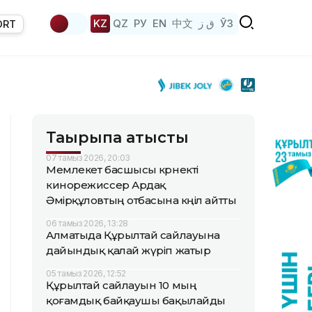
KZ
QZ
РУ
EN
中文
ق ز
ЎЗ
ORT
Тақырыпқа қатысты
07 тамыз 2026, 20:03
Мемлекет басшысы көрнекті
кинорежиссер Ардақ
Әмірқұловтың отбасына көңіл айтты
06 тамыз 2026, 13:28
Алматыда Құрылтай сайлауына
дайындық қалай жүріп жатыр
05 тамыз 2026, 12:52
Құрылтай сайлауын 10 мың
қоғамдық байқаушы бақылайды