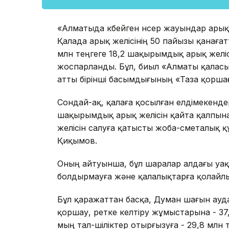
«Алматыда көбейген нөсер жауындар арық ж
Қалада арық желісінің 50 пайызы қанаға
млн теңгеге 18,2 шақырымдық арық желі
жоспарланды. Бұл, биыл «Алматы қалас
атты бірінші басымдығының «Таза қорш
Сондай-ақ, қалаға қосылған елдімекенде
шақырымдық арық желісін қайта қалпын
желісін салуға қатысты жоба-сметалық қ
Қиқымов.
Оның айтуынша, бұл шаралар алдағы уақ
болдырмауға және қалалықтарға қолайлы
Бұл қаражаттан басқа, Думан шағын ауд
қоршау, ретке келтіру жұмыстарына - 3
мың тал-шіліктер отырғызуға - 29,8 млн т