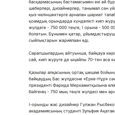
басқармасының бастамасымен екі ай бұрын
шеберлері, дизайнерлер, танымал сән үй
қыз-келіншектерге арналған шариғат тал
қоғамдық орындарда күнделікті киіп жүру
жүлдеге - 750 000 теңге, І орынға - 500 000
болатын. Бұнымен қатар, ұйымдастырушы
сыйлықтарын жариялаған еді.
Сарапшылардың айтуынша, байқауға көрікт
сай, киіп жүруге де ыңғайлы 70-тен аса киі
Қазылар алқасының ортақ шешімі бойынш
байқаудың Бас жүлдесіне «Ерке-Нұр» сән 
президенті Фарида Мерхамитқызына елімі
бәйгенің - 750 мың теңге жүлдесі мен а
І-орынды жас дизайнер Гүлжан Рысбеков
академиясының студенті Зульфия Ақата