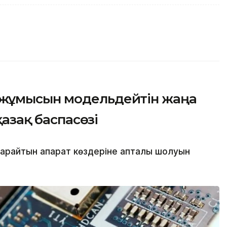
жұмысын модельдейтін жаңа
қазақ баспасөзі
 тарайтын ақпарат көздеріне апталық шолуын