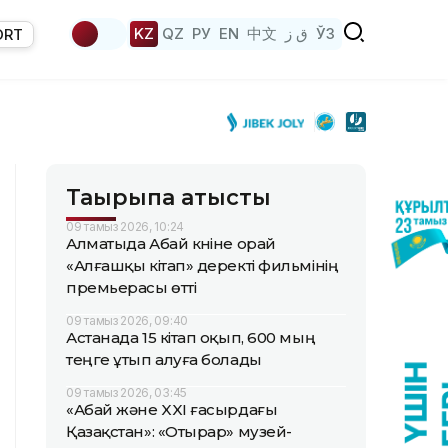
KZ
QZ
РУ
EN
中文
ق ز
ЎЗ
ORT
Тақырыпқа қатысты
09 тамыз 2026, 10:24
Алматыда Абай күніне орай
«Алғашқы кітап» деректі фильмінің
премьерасы өтті
09 тамыз 2026, 09:40
Астанада 15 кітап оқып, 600 мың
теңге ұтып алуға болады
09 тамыз 2026, 03:45
«Абай және XXI ғасырдағы
Қазақстан»: «Отырар» музей-