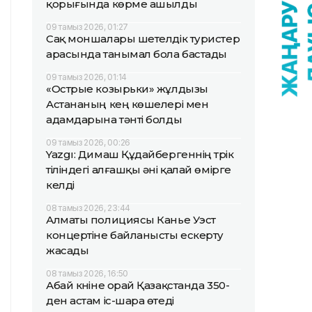
қорығында көрме ашылды
09 тамыз 2026, 01:27
Сақ моншалары шетелдік туристер
арасында танымал бола бастады
09 тамыз 2026, 01:14
«Острые козырьки» жұлдызы
Астананың кең көшелері мен
адамдарына тәнті болды
09 тамыз 2026, 00:26
Yazgı: Димаш Құдайбергеннің түрік
тіліндегі алғашқы әні қалай өмірге
келді
08 тамыз 2026, 23:44
Алматы полициясы Канье Уэст
концертіне байланысты ескерту
жасады
08 тамыз 2026, 16:50
Абай күніне орай Қазақстанда 350-
ден астам іс-шара өтеді