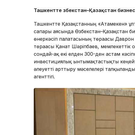
Ташкентте Өзбекстан–Қазақстан бизнес
Ташкентте Қазақстанның «Атамекен» ұл
сапары аясында Өзбекстан–Қазақстан би
өнеркәсіп палатасының төрағасы Давро
төрағасы Қанат Шәріпбаев, мемлекеттік 
сондай-ақ екі елден 300-ден астам кәс
инвестициялық ынтымақтастықты кеңейт
әлеуетті арттыру мәселелері талқыланд
агенттігі.