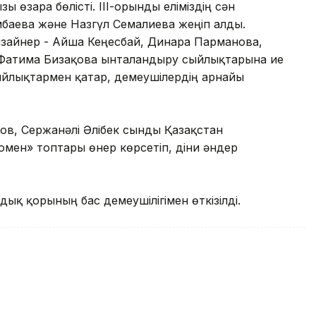
ы өзара бөлісті. ІІІ-орынды еліміздің сән
баева және Назгүл Семғалиева жеңіп алды.
дизайнер - Айша Кеңесбай, Динара Парманова,
 Фатима Бизақова ынталандыру сыйлықтарына ие
ыйлықтармен қатар, демеушілердің арнайы
ов, Сержанәлі Әлібек сынды Қазақстан
омен» топтары өнер көрсетіп, діни әндер
мдық қорының бас демеушілігімен өткізілді.