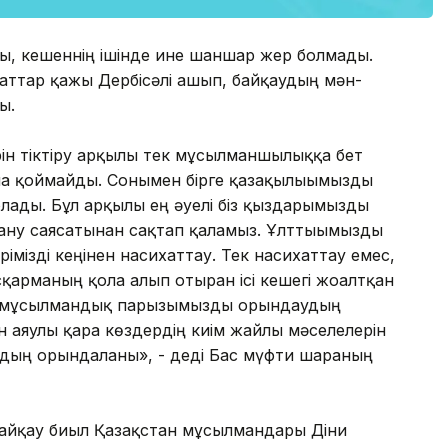
ды, кешеннің ішінде ине шаншар жер болмады.
бсаттар қажы Дербісәлі ашып, байқаудың мән-
ы.
рін тіктіру арқылы тек мұсылманшылыққа бет
ана қоймайды. Сонымен бірге қазақылығымызды
болады. Бұл арқылы ең әуелі біз қыздарымызды
ану саясатынан сақтап қаламыз. Ұлттығымызды
рімізді кеңінен насихаттау. Тек насихаттау емес,
сқарманың қолға алып отырған ісі кешегі жоғалтқан
 мұсылмандық парызымызды орындаудың
н аяулы қара көздердің киім жайлы мәселелерін
дың орындалғаны», - деді Бас мүфти шараның
 байқау биыл Қазақстан мұсылмандары Діни