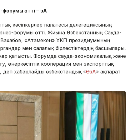
-форумы өтті –
ӨзА
ттық кәсіпкерлер палатасы делегациясының
знес-форумы өтті. Жиынға Өзбекстанның Сауда-
н Вахабов, «Атамекен» ҰКП президиумының
органдар мен салалық бірлестіктердің басшылары,
іпкер қатысты. Форумда сауда-экономикалық және
у, өнеркәсіптік кооперация мен экспорттық
ы, деп хабарлайды өзбекстандық «
ӨзА
» ақпарат