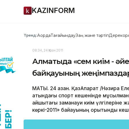
KAZINFORM
Ақорда
Тағайындау
Заң және тәртіп
Дерекқор
Тренд:
08:34, 24 Қазан 2011
Алматыда «Әсем киім - әй
байқауының жеңімпазда
МАТЫ. 24 қазан. ҚазАқпарат /Нәзира Е
атындағы спорт кешенінде мұсылман қ
айшықтағы заманауи киім үлгілеріне ж
көркі-2011» байқауының қорытынды кеші