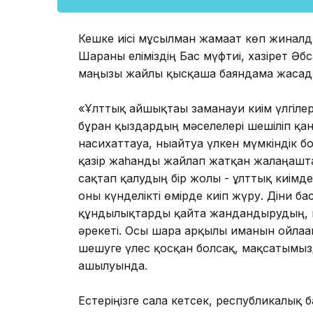
Кешке иісі мұсылман жамағат көп жинал
Шараны еліміздің Бас мүфтиі, хазірет Ә
маңызы жайлы қысқаша баяндама жасад
«Ұлттық айшықтағы заманауи киім үлгіле
бұрған қыздардың мәселелері шешіліп қ
насихаттауға, нығайтуға үлкен мүмкіндік 
қазір жаһанды жайлап жатқан жалаңашт
сақтап қалудың бір жолы - ұлттық киімде
оны күнделікті өмірде киіп жүру. Діни ба
құндылықтарды қайта жандандырудың,
әрекеті. Осы шара арқылы иманын ойлаға
шешуге үлес қосқан болсақ, мақсатымыз
ашылуында.
Естеріңізге сала кетсек, республикалық