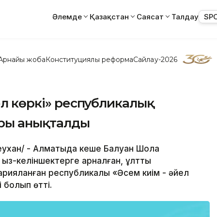
Әлемде
Қазақстан
Саясат
Талдау
SP
Арнайы жоба
Конституциялық реформа
Сайлау-2026
ел көркі» республикалық
ры анықталды
леухан/ - Алматыда кеше Балуан Шолақ
ыз-келіншектерге арналған, ұлттық
арияланған республикалық «Әсем киім - әйел
 болып өтті.