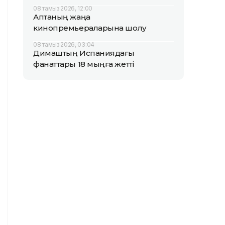
08 тамыз 2026, 12:00
Аптаның жаңа
кинопремьераларына шолу
08 тамыз 2026, 03:04
Димаштың Испаниядағы
фанаттары 18 мыңға жетті