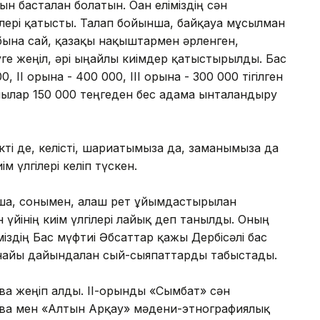
 басталған болатын. Оған еліміздің сән
лері қатысты. Талап бойынша, байқауға мұсылман
абына сай, қазақы нақыштармен әрленген,
ге жеңіл, әрі ыңғайлы киімдер қатыстырылды. Бас
, ІІ орынға - 400 000, ІІІ орынға - 300 000 тігілген
лар 150 000 теңгеден бес адамға ынталандыру
і де, келісті, шариғатымызға да, заманымызға да
м үлгілері келіп түскен.
а, сонымен, алғаш рет ұйымдастырылған
үйінің киім үлгілері лайық деп танылды. Оның
здің Бас мүфтиі Әбсаттар қажы Дербісәлі бас
рнайы дайындалған сый-сыяпаттарды табыстады.
а жеңіп алды. ІІ-орынды «Сымбат» сән
ева мен «Алтын Арқау» мәдени-этнографиялық