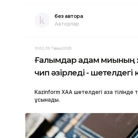
без автора
Авторлар
10:02, 09 Тамыз 2026
Ғалымдар адам миының 
чип әзірледі - шетелдегі 
Kazinform ХАА шетелдегі қазақ тілінде
ұсынады.