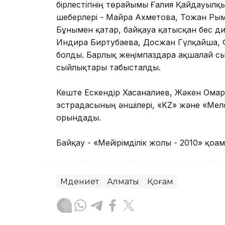
бірлестігінің төрайымы Ғалия Қайдауылқыз
шеберлері - Майра Ахметова, Тоғжан Рым
Бұнымен қатар, байқауға қатысқан бес 
Индира Биртубаева, Досжан Гүлқайша,
болды. Барлық жеңімпаздарға ақшалай с
сыйлықтары табысталды.
Кеште Ескендір Хасанғалиев, Жәкен Омар
эстрадасының әншілері, «KZ» және «Мел
орындады.
Байқау - «Мейірімділік жолы - 2010» қоға
Мәдениет
Алматы
Қоғам