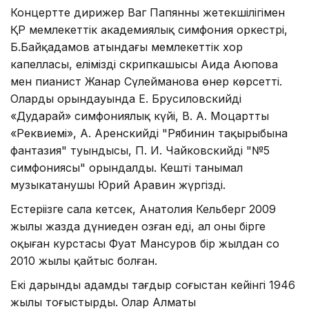
Концертте дирижер Ваг Папянның жетекшілігімен
ҚР мемлекеттік академиялық симфония оркестрі,
Б.Байқадамов атындағы мемлекеттік хор
капелласы, еліміздің скрипкашысы Аида Аюпова
мен пианист Жанар Сүлейманова өнер көрсетті.
Олардың орындауында Е. Брусиловскийдің
«Дударай» симфониялық күйі, В. А. Моцарттың
«Реквиемі», А. Аренскийдің "Рябинин тақырыбына
фантазия" туындысы, П. И. Чайковскийдің "№5
симфониясы" орындалды. Кешті танымал
музыкатанушы Юрий Аравин жүргізді.
Естеріңізге сала кетсек, Анатолия Кельберг 2009
жылы жазда дүниеден озған еді, ал оның бірге
оқыған курстасы Фуат Мансуров бір жылдан соң
2010 жылы қайтыс болған.
Екі дарынды адамды тағдыр соғыстан кейінгі 1946
жылы тоғыстырды. Олар Алматы