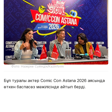
Фото: Назерке Сүйіндік/Kazinform
Бұл туралы актер Comic Con Astana 2026 аясында
өткен баспасөз мәжілісінде айтып берді.
Оның сөзінше, Қазақстанда болған аз уақыттың
өзінде жергілікті халықтың қонақжайлығы мен
ақжарқын көңілі ерекше әсер қалдырған.