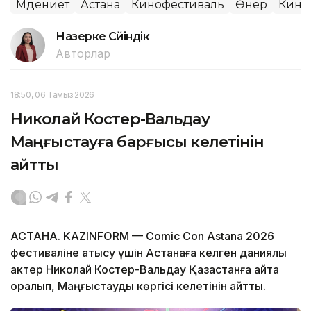
Мәдениет
Астана
Кинофестиваль
Өнер
Кино
Назерке Сүйіндік
Авторлар
18:50, 06 Тамыз 2026
Николай Костер-Вальдау
Маңғыстауға барғысы келетінін
айтты
АСТАНА. KAZINFORM — Comic Con Astana 2026
фестиваліне қатысу үшін Астанаға келген даниялық
актер Николай Костер-Вальдау Қазақстанға қайта
оралып, Маңғыстауды көргісі келетінін айтты.