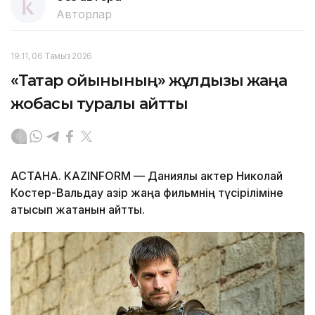
Авторлар
19:11, 06 Тамыз 2026
«Тақтар ойынының» жұлдызы жаңа
жобасы туралы айтты
АСТАНА. KAZINFORM — Даниялық актер Николай
Костер-Вальдау қазір жаңа фильмнің түсіріліміне
қатысып жатқанын айтты.