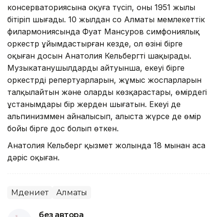
консерваториясына оқуға түсіп, оны 1951 жылы
бітіріп шығады. 10 жылдан соң Алматы мемлекеттік
филармониясында Фуат Мансуров симфониялық
оркестр ұйымдастырған кезде, ол өзінің бірге
оқыған досын Анатолия Кельбергті шақырады.
Музыкатанушылдардың айтуынша, екеуі бірге
оркестрдің репертуарларын, жұмыс жоспарларын
талқылайтын және олардың көзқарастары, өмірдегі
ұстанымдары бір жерден шығатын. Екеуі де
альпинизммен айналысып, алыста жүрсе де өмір
бойы бірге дос болып өткен.
Анатолия Кельберг қызмет жолында 18 мыңнан аса
дәріс оқыған.
Мәдениет
Алматы
без автора