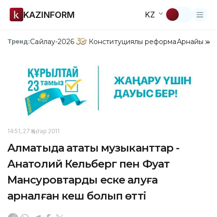
KAZINFORM
KZ
Сайлау-2026
Конституциялық реформа
Арнайы жо
Тренд:
14:51, 27 Қаңтар 2011
Алматыда атақты музыканттар -
Анатолий Кельберг пен Фуат
Мансуровтарды еске алуға
арналған кеш болып өтті