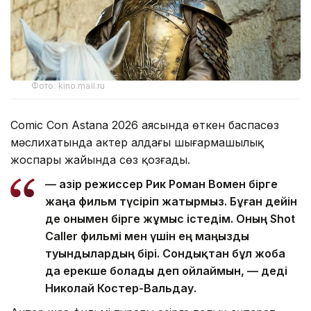
Фото: kino.mail.ru
Comic Con Astana 2026 аясында өткен баспасөз
мәслихатында актер алдағы шығармашылық
жоспары жайында сөз қозғады.
— Қазір режиссер Рик Роман Вомен бірге
жаңа фильм түсіріп жатырмыз. Бұған дейін
де онымен бірге жұмыс істедім. Оның Shot
Caller фильмі мен үшін ең маңызды
туындылардың бірі. Сондықтан бұл жоба
да ерекше болады деп ойлаймын, — деді
Николай Костер-Вальдау.