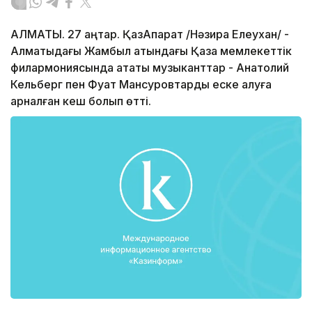
АЛМАТЫ. 27 қаңтар. ҚазАқпарат /Нәзира Елеухан/ -
Алматыдағы Жамбыл атындағы Қазақ мемлекеттік
филармониясында атақты музыканттар - Анатолий
Кельберг пен Фуат Мансуровтарды еске алуға
арналған кеш болып өтті.