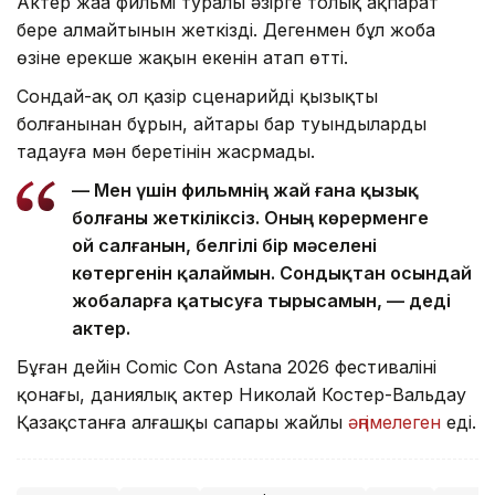
Актер жаңа фильмі туралы әзірге толық ақпарат
бере алмайтынын жеткізді. Дегенмен бұл жоба
өзіне ерекше жақын екенін атап өтті.
Сондай-ақ ол қазір сценарийдің қызықты
болғанынан бұрын, айтары бар туындыларды
таңдауға мән беретінін жасрмады.
— Мен үшін фильмнің жай ғана қызық
болғаны жеткіліксіз. Оның көрерменге
ой салғанын, белгілі бір мәселені
көтергенін қалаймын. Сондықтан осындай
жобаларға қатысуға тырысамын, — деді
актер.
Бұған дейін Comic Con Astana 2026 фестивалінің
қонағы, даниялық актер Николай Костер-Вальдау
Қазақстанға алғашқы сапары жайлы
әңгімелеген
еді.