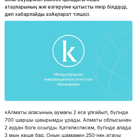
атауларының жиі өзгеруіне қатысты пікір білдірді,
деп хабарлайды ҚазАқпарат тілшісі.
«Алматы қаласының аумағы 2 есе ұлғайып, бүгінде
700 шаршы шақырымды құрады. Алматы облысынан
2 аудан бізге қосылды. Қателеспесем, бүгінде қалада
3 мың көше бар. Оның шамамен 250-інің атауы