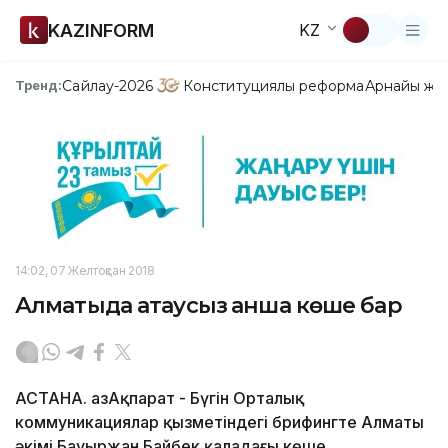
KAZINFORM
KZ
Сайлау-2026
Конституциялық реформа
Арнайы жо
Тренд:
14:02, 07 Желтоқсан 2018
Алматыда атаусыз қанша көше бар
АСТАНА. ҚазАқпарат - Бүгін Орталық
коммуникациялар қызметіндегі брифингте Алматы
әкімі Бауыржан Байбек қаладағы көше