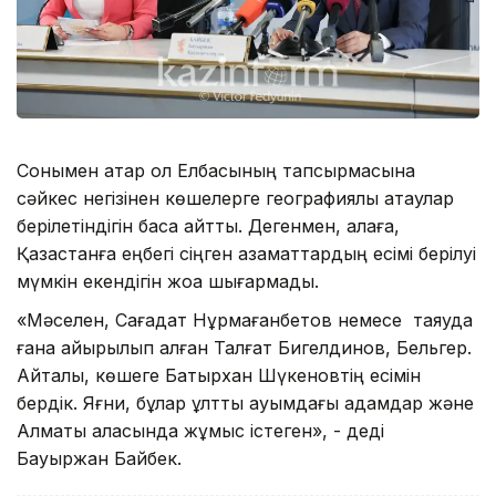
Сонымен қатар ол Елбасының тапсырмасына
сәйкес негізінен көшелерге географиялық атаулар
берілетіндігін баса айтты. Дегенмен, қалаға,
Қазақстанға еңбегі сіңген азаматтардың есімі берілуі
мүмкін екендігін жоққа шығармады.
«Мәселен, Сағадат Нұрмағанбетов немесе таяуда
ғана айырылып қалған Талғат Бигелдинов, Бельгер.
Айталық, көшеге Батырхан Шүкеновтің есімін
бердік. Яғни, бұлар ұлттық ауқымдағы адамдар және
Алматы қаласында жұмыс істеген», - деді
Бауыржан Байбек.