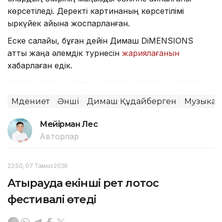
көрсетіледі. Деректі картинаның көрсетілімі
қыркүйек айына жоспарланған.
Еске салайық, бұған дейін Димаш DiMENSIONS
атты жаңа әлемдік турнесін
жариялағанын
хабарлаған едік.
Мәдениет
Әнші
Димаш Құдайберген
Музыка
Мейірман Лес
Авторлар
22:50, 07 Тамыз 2026
Атырауда екінші рет лотос
фестивалі өтеді