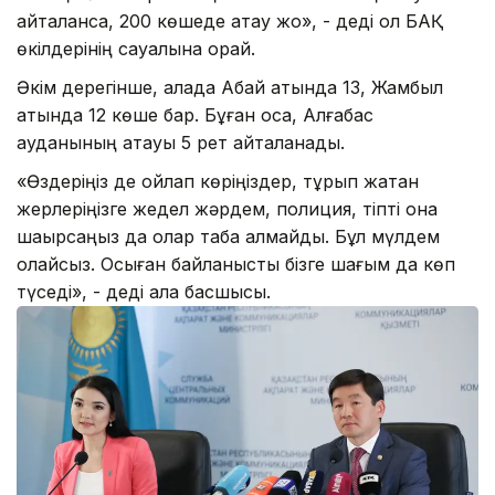
қайталанса, 200 көшеде атау жоқ», - деді ол БАҚ
өкілдерінің сауалына орай.
Әкім дерегінше, қалада Абай атында 13, Жамбыл
атында 12 көше бар. Бұған қоса, Алғабас
ауданының атауы 5 рет қайталанады.
«Өздеріңіз де ойлап көріңіздер, тұрып жатқан
жерлеріңізге жедел жәрдем, полиция, тіпті қонақ
шақырсаңыз да олар таба алмайды. Бұл мүлдем
қолайсыз. Осыған байланысты бізге шағым да көп
түседі», - деді қала басшысы.