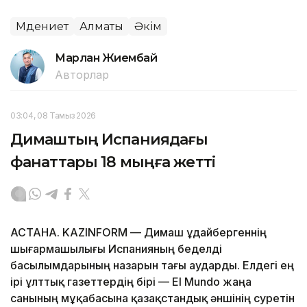
Мәдениет
Алматы
Әкім
Марлан Жиембай
Авторлар
03:04, 08 Тамыз 2026
Димаштың Испаниядағы
фанаттары 18 мыңға жетті
АСТАНА. KAZINFORM — Димаш Құдайбергеннің
шығармашылығы Испанияның беделді
басылымдарының назарын тағы аударды. Елдегі ең
ірі ұлттық газеттердің бірі — El Mundo жаңа
санының мұқабасына қазақстандық әншінің суретін