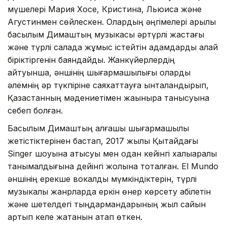
мүшелері Мария Хосе, Кристина, Льюиса және
Агустинмен сөйлескен. Олардың әңгімелері арқылы
басылым Димаштың музыкасы әртүрлі жастағы
және түрлі салада жұмыс істейтін адамдарды қалай
біріктіргенін баяндайды. Жанкүйерлердің
айтуынша, әншінің шығармашылығы оларды
әлемнің әр түкпіріне саяхаттауға ынталандырып,
Қазақстанның мәдениетімен жақынырақ танысуына
себеп болған.
Басылым Димаштың алғашқы шығармашылық
жетістіктерінен бастап, 2017 жылы Қытайдағы
Singer шоуына қатысуы мен одан кейінгі халықаралық
танымалдығына дейінгі жолына тоқталған. El Mundo
әншінің ерекше вокалдық мүмкіндіктерін, түрлі
музыкалық жанрларда еркін өнер көрсету қабілетін
және шетелдегі тыңдармандарының жыл сайын
артып келе жатқанын атап өткен.