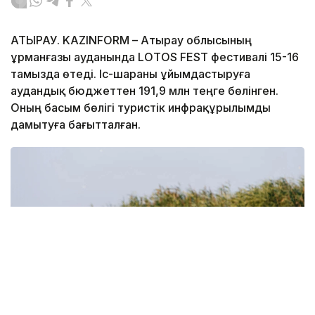
АТЫРАУ. KAZINFORM – Атырау облысының
Құрманғазы ауданында LOTOS FEST фестивалі 15-16
тамызда өтеді. Іс-шараны ұйымдастыруға
аудандық бюджеттен 191,9 млн теңге бөлінген.
Оның басым бөлігі туристік инфрақұрылымды
дамытуға бағытталған.