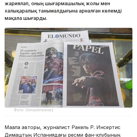
жариялап, оның шығармашылық жолы мен
халықаралық танымалдығына арналған көлемді
мақала шығарды.
Фото: Dimashnewskz
Мақала авторы, журналист Ракель Р. Инсертис
Димаштың Испаниядағы ресми фан-клубының