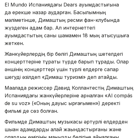
El Mundo Испаниядағы Dears қауымдастығына
да ерекше назар аударған. Басылымның
мәліметінше, Димаштың ресми фан-клубында
жүздеген адам бар. Ал интернеттегі
қауымдастықтың саны шамамен 18 мың қатысушыға
жеткен.
Жанкүйерлердің бір бөлігі Димаштың шетелдегі
концерттеріне тұрақты түрде барып тұрады. Олар
әншінің концерттері үшін түрлі елдерге сапар
шегуді әзілдеп «Димаш туризмі» деп атайды.
Мақалада режиссер Давид Коллантестің Димаштың
Испаниядағы жанкүйерлеріне арналған «Al compás
de su voz» («Оның дауыс ырғағымен») деректі
фильмі де сөз болған.
Фильмде Димаштың музыкасы әртүрлі елдерден
шыққан адамдарды қалай жақындастырғаны және
олардың өмірінің маңызды бөлігіне айналғаны