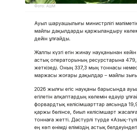
Фото: АШМ
Ауыл шаруашылығы министрлігі мәлімет
майлы дақылдарды қаржыландыру көлемі 
дейін ұлғайды.
Жалпы күзгі егін жинау науқанынан кей
астық операторының ресурстарына 479,
жеткізеді. Оның 337,3 мың тоннасы неме
маржасы жоғары дақылдар – майлы зығыр
2026 жылғы егіс науқаны барысында ау
егілетін алқаптардың көлемін едәуір ұлғ
форвардтық келісімшарттар аясында 19,
қаржы бөлінсе, биыл келісімшарт жасалға
тоннаға жетті. Дәстүрлі түрде «Азық-тү
ең көп өнімді еліміздің астық белдеуінде