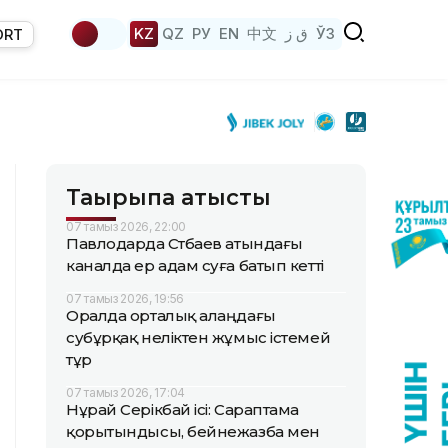
KZ
QZ
РУ
EN
中文
ق ز
ЎЗ
ORT
Тақырыпқа қатысты
07 тамыз 2026, 22:00
Павлодарда Сәтбаев атындағы
каналда ер адам суға батып кетті
07 тамыз 2026, 19:56
Оралда орталық алаңдағы
субұрқақ неліктен жұмыс істемей
тұр
07 тамыз 2026, 17:04
Нұрай Серікбай ісі: Сараптама
қорытындысы, бейнежазба мен