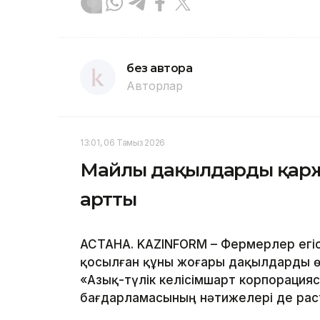
без автора
Авторлар
13:01, 06 Тамыз 2026
Майлы дақылдарды қаржы
артты
АСТАНА. KAZINFORM – Фермерлер егі
қосылған құны жоғары дақылдарды өс
«Азық-түлік келісімшарт корпорация
бағдарламасының нәтижелері де рас