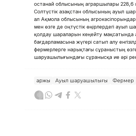
Қостанай облысының аграршылары 228,6 
Солтүстік Қазақстан облысының ауыл шар
ал Ақмола облысының агрокәсіпорындары
мен өзге де оңтүстік өңірлердегі ауыл 
қолдау шараларын кеңейту мақсатында
бағдарламасына жүгері сатып алу енгізіл
фермерлерге нарықтағы сұраныстың өзгер
шаруашылығындағы сұранысқа ие әрі рен
Қаржы
Ауыл шаруашылығы
Фермер
Эльмира Оралбаева
Авторлар