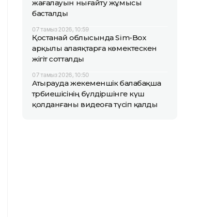
жағалауын нығайту жұмысы
басталды
07 тамыз 2026, 10:59
Қостанай облысында Sim-Box
арқылы алаяқтарға көмектескен
жігіт сотталды
07 тамыз 2026, 10:50
Атырауда жекеменшік балабақша
тәрбиешісінің бүлдіршінге күш
қолданғаны видеоға түсіп қалды