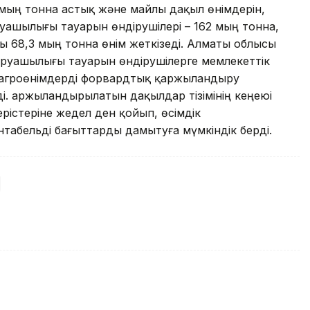
мың тонна астық және майлы дақыл өнімдерін,
уашылығы тауарын өндірушілері – 162 мың тонна,
 68,3 мың тонна өнім жеткізеді. Алматы облысы
шаруашылығы тауарын өндірушілерге мемлекеттік
 агроөнімдерді форвардтық қаржыландыру
ді. Қаржыландырылатын дақылдар тізімінің кеңеюі
істеріне жедел ден қойып, өсімдік
табельді бағыттарды дамытуға мүмкіндік берді.