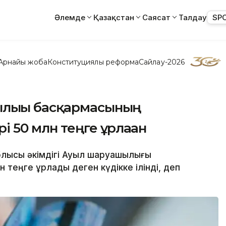
Әлемде
Қазақстан
Саясат
Талдау
SP
Арнайы жоба
Конституциялық реформа
Сайлау-2026
лығы басқармасының
 50 млн теңге ұрлаған
блысы әкімдігі Ауыл шаруашылығы
теңге ұрлады деген күдікке ілінді, деп