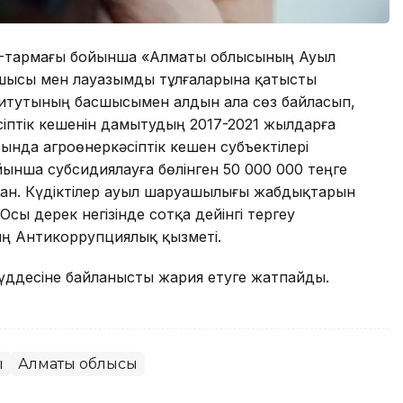
і 2-тармағы бойынша «Алматы облысының Ауыл
ысы мен лауазымды тұлғаларына қатысты
итутының басшысымен алдын ала сөз байласып,
сіптік кешенін дамытудың 2017-2021 жылдарға
ында агроөнеркәсіптік кешен субъектілері
йынша субсидиялауға бөлінген 50 000 000 теңге
н. Күдіктілер ауыл шаруашылығы жабдықтарын
сы дерек негізінде сотқа дейінгі тергеу
ың Антикоррупциялық қызметі.
мүддесіне байланысты жария етуге жатпайды.
ы
Алматы облысы