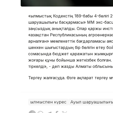
«Қылмыстық Кодекстің 189-бабы 4-бөліг
шаруашылығы басқармасы» ММ экс-басш
заңсыздық анықталды. Олар қаржы инст
«Қазақстан Республикасының агроөнеркә
арналған» мемлекеттік бағдарламасы аяс
шеккен шығыстардың бір бөлігін өтеу бо
сомасында бюджет қаражатын жымқырға
жоғары құны бойынша жеткізбек болған. О
тіркелді», - деп жазды Алматы облысын
Тергеу жалғасуда. Өзге ақпарат тергеу 
Қылмыспен күрес
Ауыл шаруашылығ