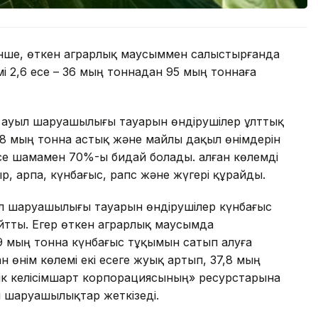
інше, өткен аграрлық маусыммен салыстырғанда
2,6 есе – 36 мың тоннадан 95 мың тоннаға
ін ауыл шаруашылығы тауарын өндірушілер ұлттық
8 мың тонна астық және майлы дақыл өнімдерін
се шамамен 70%-ы бидай болады. Қалған көлемді
, арпа, күнбағыс, рапс және жүгері құрайды.
ыл шаруашылығы тауарын өндірушілер күнбағыс
айтты. Егер өткен аграрлық маусымда
9 мың тонна күнбағыс тұқымын сатып алуға
н өнім көлемі екі есеге жуық артып, 37,8 мың
лік келісімшарт корпорациясының» ресурстарына
гі шаруашылықтар жеткізеді.