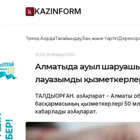
KAZINFORM
Ақорда
Тағайындау
Заң және тәртіп
Дерекқор
Тренд:
10:49, 26 Мамыр 2022
Алматыда ауыл шаруашы
лауазымды қызметкерлері
ТАЛДЫҚОРҒАН. ҚазАқпарат - Алматы о
басқармасының қызметкерлері 50 млн 
хабарлады ҚазАқпарат.