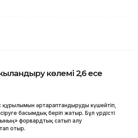
ландыру көлемі 2,6 есе
с құрылымын әртараптандыруды күшейтіп,
іруге басымдық беріп жатыр. Бұл үрдісті
сының» форвардтық сатып алу
тап отыр.