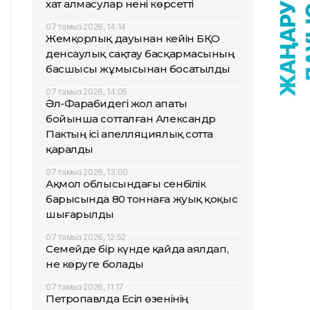
хат алмасулар нені көрсетті
07 тамыз 2026, 14:14
Жемқорлық дауынан кейін БҚО
денсаулық сақтау басқармасының
басшысы жұмысынан босатылды
07 тамыз 2026, 14:05
Әл-Фарабидегі жол апаты
бойынша сотталған Александр
Пактың ісі апелляциялық сотта
қаралды
07 тамыз 2026, 13:00
Ақмол облысындағы сенбілік
барысында 80 тоннаға жуық қоқыс
шығарылды
07 тамыз 2026, 12:52
Семейде бір күнде қайда аялдап,
не көруге болады
07 тамыз 2026, 11:17
Петропавлда Есіл өзенінің