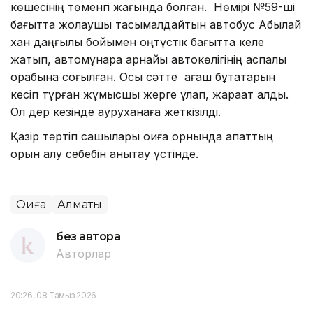
көшесінің төменгі жағында болған. Нөмірі №59-ші
бағытта жолаушы тасымалдайтын автобус Абылай
хан даңғылы бойымен оңтүстік бағытта келе
жатып, автомұнара арнайы автокөлігінің аспалы
қорабына соғылған. Осы сәтте ағаш бұтақтарын
кесіп тұрған жұмысшы жерге құлап, жарақат алды.
Ол дер кезінде ауруханаға жеткізілді.
Қазір тәртіп сақшылары оқиға орнында апаттың
орын алу себебін анықтау үстінде.
Оқиға
Алматы
без автора
Авторлар
20:26, 08 Тамыз 2026