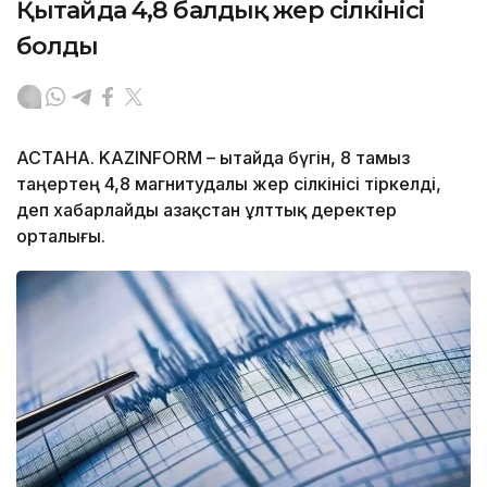
Қытайда 4,8 балдық жер сілкінісі
болды
АСТАНА. KAZINFORM – Қытайда бүгін, 8 тамыз
таңертең 4,8 магнитудалы жер сілкінісі тіркелді,
деп хабарлайды Қазақстан ұлттық деректер
орталығы.