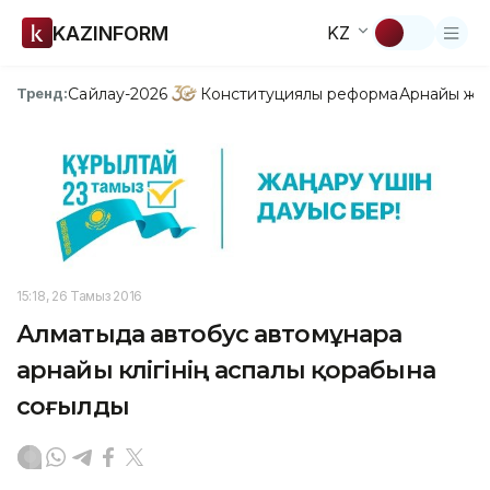
KAZINFORM
KZ
Сайлау-2026
Конституциялық реформа
Арнайы жо
Тренд:
15:18, 26 Тамыз 2016
Алматыда автобус автомұнара
арнайы көлігінің аспалы қорабына
соғылды