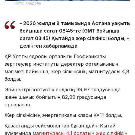
Фото: Анадолы
– 2026 жылдың 8 тамызында Астана уақыты
бойынша сағат 08:45-те (GMT бойынша
сағат 03:45) Қытайда жер сілкінісі болды, -
делінген хабарламада.
ҚР Ұлттық ядролық орталығы Геофизикалық
зерттеулер институты деректер орталығының
мәліметі бойынша, жер сілкінісінің магнитудасы 4,8
болды.
Эпицентрі солтүстік ендіктің 39,97 градусында
және шығыс бойлықтың 82,99 градусында
орналасқан.
Жер сілкінісінің энергетикалық класы K=11 болды.
Қазақстандық сейсмологтар бұған дейін Қытай
аумағында
магнитудасы 4,1 болатын жер сілкінісін