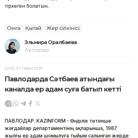
тіркеген болатын.
Оқиға
Қытай
Жер сілкінісі
Эльмира Оралбаева
Авторлар
22:00, 07 Тамыз 2026
Павлодарда Сәтбаев атындағы
каналда ер адам суға батып кетті
ПАВЛОДАР. KAZINFORM - Өңірлік төтенше
жағдайлар департаментінің ақпарынша, 1987
жылғы ер адам шомылуға тыйым салынған жерде