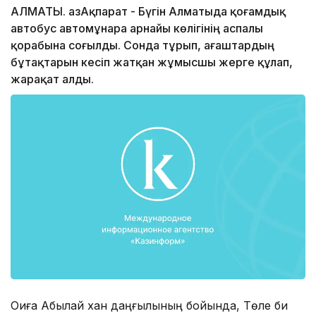
АЛМАТЫ. ҚазАқпарат - Бүгін Алматыда қоғамдық
автобус автомұнара арнайы көлігінің аспалы
қорабына соғылды. Сонда тұрып, ағаштардың
бұтақтарын кесіп жатқан жұмысшы жерге құлап,
жарақат алды.
Оқиға Абылай хан даңғылының бойында, Төле би