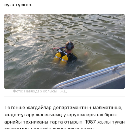
суға түскен.
Фото: Павлодар облысы ТЖД
Төтенше жағдайлар департаментінің мәліметінше,
жедел-құтқару жасағының құтқарушылары екі бірлік
арнайы техниканы тарта отырып, 1987 жылы туған