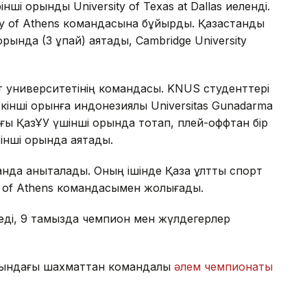
рінші орынды University of Texas at Dallas иеленді.
ity of Athens командасына бұйырды. Қазақстандық
ында (3 ұпай) аяқтады, Cambridge University
рт университетінің командасы. KNUS студенттері
 Екінші орынға индонезиялық Universitas Gunadarma
ы ҚазҰУ үшінші орында тоқтап, плей-оффтан бір
тінші орында аяқтады.
нда анықталады. Оның ішінде Қазақ ұлттық спорт
ity of Athens командасымен жолығады.
ді, 9 тамызда чемпион мен жүлдегерлер
сындағы шахматтан командалық
әлем чемпионаты