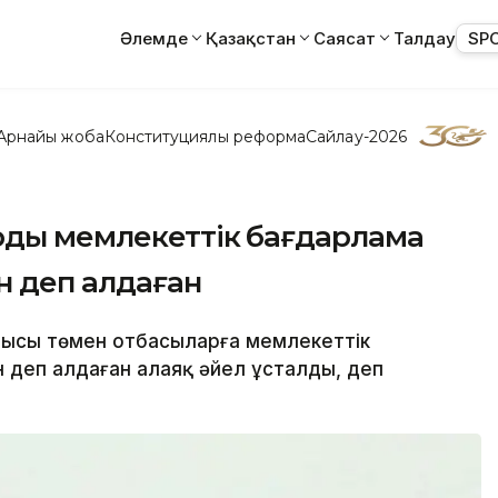
Әлемде
Қазақстан
Саясат
Талдау
SP
Арнайы жоба
Конституциялық реформа
Сайлау-2026
рды мемлекеттік бағдарлама
н деп алдаған
мысы төмен отбасыларға мемлекеттік
 деп алдаған алаяқ әйел ұсталды, деп