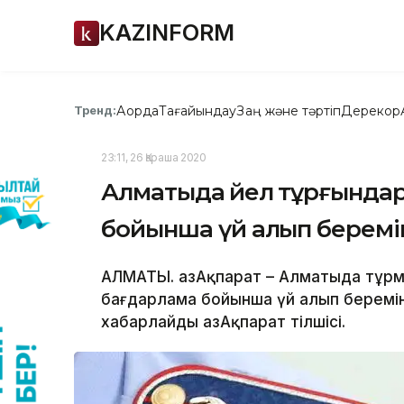
KAZINFORM
Ақорда
Тағайындау
Заң және тәртіп
Дерекқор
Тренд:
23:11, 26 Қараша 2020
Алматыда әйел тұрғында
бойынша үй алып беремі
АЛМАТЫ. ҚазАқпарат – Алматыда тұр
бағдарлама бойынша үй алып беремін
хабарлайды ҚазАқпарат тілшісі.