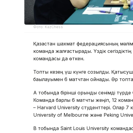
Фото: KazChess
Қазақстан шахмат федерациясының мәліме
команда жалғастырады. Үздік сегіздіктің 
командасы да өткен.
Топтық кезең үш күнге созылды. Қатысуш
бақылауымен 6 матчтан ойнады. Әр топтан
А тобында бірінші орынды сенімді түрде 
Команда барлық 6 матчты жеңіп, 12 кома
– Harvard University студенттері. Олар 7
University of Melbourne және Peking Uni
В тобында Saint Louis University команд