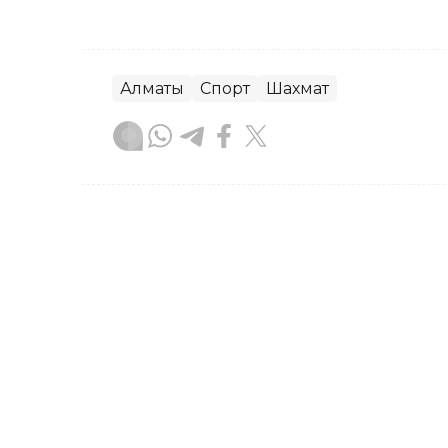
Алматы
Спорт
Шахмат
Досбол Атажан
Авторлар
14:05, 07 Тамыз 2026
Әл-Фарабидегі жол апат
Александр Пактың ісі ап