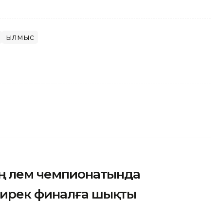
Қылмыс
ң әлем чемпионатында
ширек финалға шықты