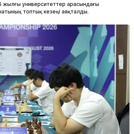
6 жылғы университеттер арасындағы
атының топтық кезеңі аяқталды.