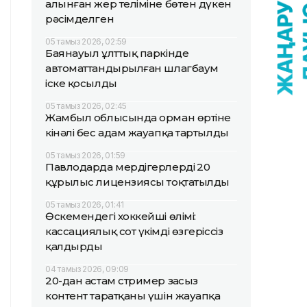
алынған жер теліміне бөтен дүкен
рәсімделген
05 тамыз 2026, 02:59
Баянауыл ұлттық паркінде
автоматтандырылған шлагбаум
іске қосылды
05 тамыз 2026, 02:45
Жамбыл облысында орман өртіне
кінәлі бес адам жауапқа тартылды
05 тамыз 2026, 01:59
Павлодарда мердігерлердің 20
құрылыс лицензиясы тоқтатылды
05 тамыз 2026, 01:41
Өскемендегі хоккейші өлімі:
кассациялық сот үкімді өзгеріссіз
қалдырды
04 тамыз 2026, 09:09
20-дан астам стример заңсыз
контент таратқаны үшін жауапқа