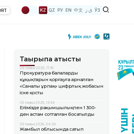
KZ
QZ
РУ
EN
中文
ق ز
ЎЗ
ORT
Тақырыпқа қатысты
06 тамыз 2026, 11:16
Прокуратура балалардың
құқықтарын қорғауға арналған
«Саналы ұрпақ» цифрлық жобасын
іске қосты
05 тамыз 2026, 13:54
Елімізде рақымшылықпен 1 300-
ден астам сотталған босатылды
05 тамыз 2026, 04:34
Жамбыл облысында сатып