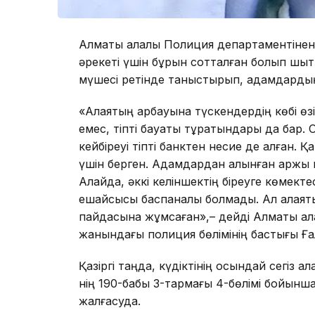
Алматы қалалық Полиция департаментінен м
әрекеті үшін бұрын сотталған болып шықт
мүшесі ретінде таныстырып, адамдардың с
«Алаяқтың арбауына түскендердің көбі өз
емес, тіпті бақуаты тұратындары да бар.
кейбіреуі тіпті банктен несие де алған.
үшін берген. Адамдардан алынған қаржы 
Алайда, әккі келіншектің біреуге көмект
ешқайсысы баспаналы болмады. Ал алаяқт
пайдасына жұмсаған»,– дейді Алматы қал
жанындағы полиция бөлімінің бастығы Ғ
Қазіргі таңда, күдіктінің осындай сегіз ал
нің 190-бабы 3-тармағы 4-бөлімі бойынша 
жалғасуда.