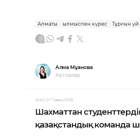
Алматы
Қылмыспен күрес
Тұрғын үй
Алма Мұқанова
Авторлар
14:43, 07 Тамыз 2026
Шахматтан студенттерді
қазақстандық команда 