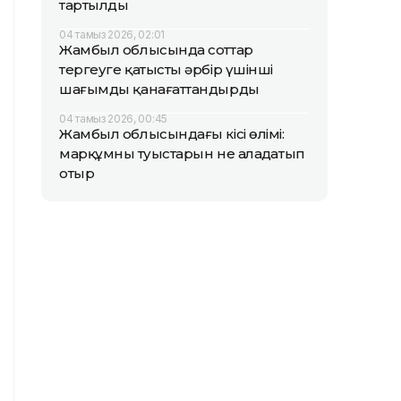
тартылды
04 тамыз 2026, 02:01
Жамбыл облысында соттар
тергеуге қатысты әрбір үшінші
шағымды қанағаттандырды
04 тамыз 2026, 00:45
Жамбыл облысындағы кісі өлімі:
марқұмның туыстарын не алаңдатып
отыр