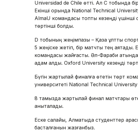
Universidad de Chile өтті. Ал С тобында бі
Екінші орында National Technical Univers
AlmaU командасы топтық кезеңді үшінші ор
төртінші болды.
D тобының жеңімпазы – Қазақ ұлттық спо
5 жеңіске жетіп, бір матчты тең аяқтады.
командасы жайғасты. Әл-Фараби атындағ
қадам қалды. Oxford University кезеңді төр
Бүгін жартылай финалға өтетін төрт кома
университеті National Technical Univers
8 тамызда жартылай финал матчтары өте
анықталады.
Еске салайық, Алматыда студенттер ара
басталғанын жазғанбыз.