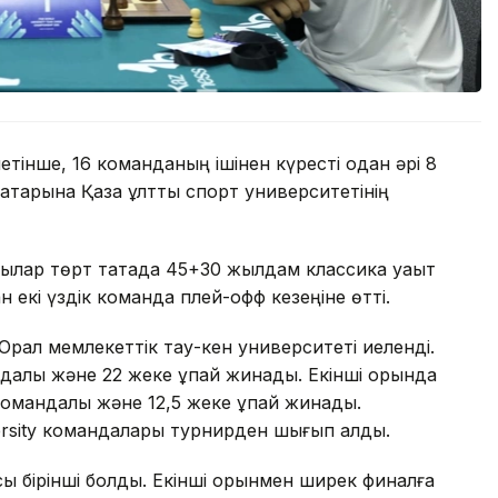
тінше, 16 команданың ішінен күресті одан әрі 8
қатарына Қазақ ұлттық спорт университетінің
ылар төрт тақтада 45+30 жылдам классика уақыт
 екі үздік команда плей-офф кезеңіне өтті.
Орал мемлекеттік тау-кен университеті иеленді.
ндалық және 22 жеке ұпай жинады. Екінші орында
 командалық және 12,5 жеке ұпай жинады.
versity командалары турнирден шығып қалды.
асы бірінші болды. Екінші орынмен ширек финалға