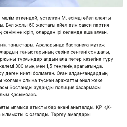
әлім еткендей, ұсталған М. есімді әйел алаяқтық
ы. Бұл жолы 60 жастағы әйел өзін саяси партия
еніміне кіріп, олардан ірі көлемде ақша алған.
інің таныстары. Араларында баспанаға мұқтаж
 Олардың таныстарының сөзіне сенгені соншалық,
 Қаржыны тұрғындар алдын ала пәтер кезегіне тұру
көлемі 300 мың мен 1,5 теңгенің аралығында.
есу деген ниеті болмаған. Оған алданғандардың
ық жолмен қолына түскен қаражатты әйел жеке
асы Бостандық аудандық полиция басқармасы
алым Қасымбаев.
аяқтық қылмысқа қатысты бар екені анықталды. ҚР ҚК-
қылмыстық іс қозғалды. Тергеу амалдары