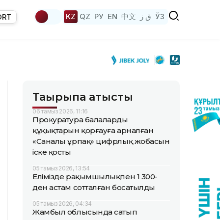
KZ
QZ
РУ
EN
中文
ق ز
ЎЗ
ORT
Тақырыпқа қатысты
06 тамыз 2026, 11:16
Прокуратура балалардың
құқықтарын қорғауға арналған
«Саналы ұрпақ» цифрлық жобасын
іске қосты
05 тамыз 2026, 13:54
Елімізде рақымшылықпен 1 300-
ден астам сотталған босатылды
05 тамыз 2026, 04:34
Жамбыл облысында сатып