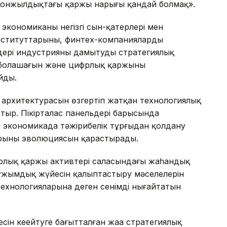
ы онжылдықтағы қаржы нарығы қандай болмақ».
экономиканың негізгі сын-қатерлері мен
нституттарының, финтех-компаниялардың
дері индустрияны дамытудың стратегиялық
ң болашағын және цифрлық қаржының
йды.
 архитектурасын өзгертіп жатқан технологиялық
тыр. Пікірталас панельдері барысында
 экономикада тәжірибелік тұрғыдан қолдану
рының эволюциясын қарастырады.
цифрлық қаржы активтері саласындағы жаһандық
ң ұжымдық жүйесін қалыптастыру мәселелерін
технологияларына деген сенімді нығайтатын
есін кеңейтуге бағытталған жаңа стратегиялық