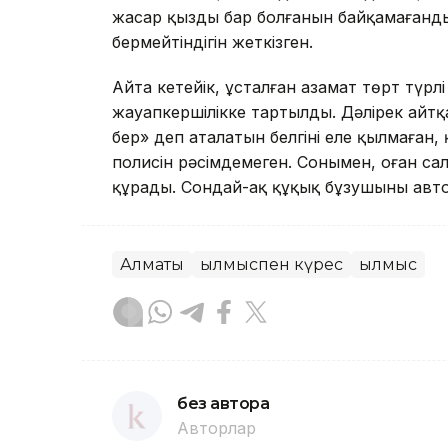
жасар қыздың бар болғанын байқамағанд
бермейтіндігін жеткізген.
Айта кетейік, ұсталған азамат төрт түрл
жауапкершілікке тартылды. Дәлірек айтқа
бер» деп аталатын белгіні елең қылмаған,
полисін рәсімдемеген. Сонымен, оған са
құрады. Сондай-ақ құқық бұзушының авто
Алматы
Қылмыспен күрес
Қылмыс
без автора
Авторлар