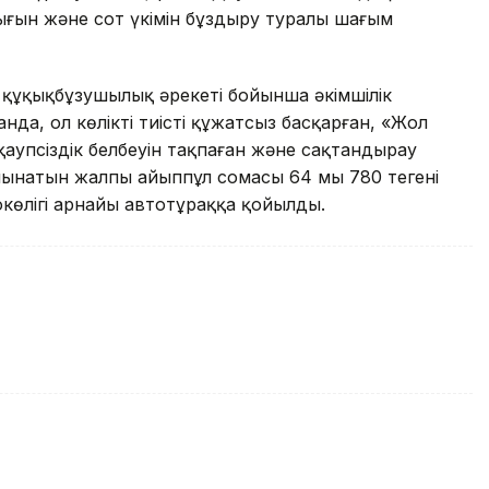
ығын және сот үкімін бұздыру туралы шағым
і құқықбұзушылық әрекеті бойынша әкімшілік
нда, ол көлікті тиісті құжатсыз басқарған, «Жол
 қаупсіздік белбеуін тақпаған және сақтандырау
лынатын жалпы айыппұл сомасы 64 мың 780 теңгені
көлігі арнайы автотұраққа қойылды.