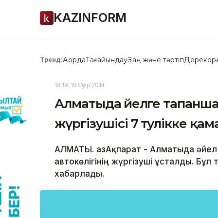
KAZINFORM
Ақорда
Тағайындау
Заң және тәртіп
Дерекқор
Тренд:
18:19, 18 Сәуір 2014
Алматыда әйелге тапанша
жүргізушісі 7 тәулікке қа
АЛМАТЫ. ҚазАқпарат - Алматыда әйел
автокөлігінің жүргізуші ұсталды. Бұл
хабарлады.