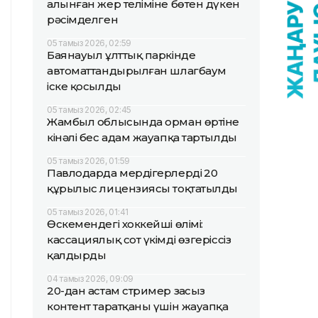
алынған жер теліміне бөтен дүкен
рәсімделген
05 тамыз 2026, 02:59
Баянауыл ұлттық паркінде
автоматтандырылған шлагбаум
іске қосылды
05 тамыз 2026, 02:45
Жамбыл облысында орман өртіне
кінәлі бес адам жауапқа тартылды
05 тамыз 2026, 01:59
Павлодарда мердігерлердің 20
құрылыс лицензиясы тоқтатылды
05 тамыз 2026, 01:41
Өскемендегі хоккейші өлімі:
кассациялық сот үкімді өзгеріссіз
қалдырды
04 тамыз 2026, 09:09
20-дан астам стример заңсыз
контент таратқаны үшін жауапқа