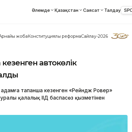
Әлемде
Қазақстан
Саясат
Талдау
SP
Арнайы жоба
Конституциялық реформа
Сайлау-2026
 кезенген автокөлік
малды
 адамға тапанша кезенген «Рейндж Ровер»
 туралы қалалық ІІД баспасөз қызметінен