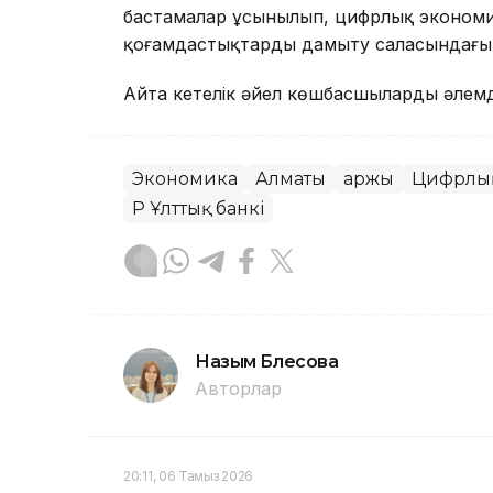
бастамалар ұсынылып, цифрлық экономи
қоғамдастықтарды дамыту саласындағы и
Айта кетелік әйел көшбасшылардың әлемд
Экономика
Алматы
Қаржы
Цифрлық
ҚР Ұлттық банкі
Назым Бөлесова
Авторлар
20:11, 06 Тамыз 2026