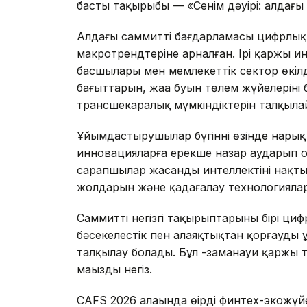
басты тақырыбы — «Сенім дәуірі: алдағ
Алдағы саммиттің бағдарламасы цифрлық 
макротрендтеріне арналған. Ірі қаржы и
басшылары мен мемлекеттік сектор өкіл
бағыттарын, жаңа буын төлем жүйелеріні
трансшекаралық мүмкіндіктерін талқыла
Ұйымдастырушылар бүгіннің өзінде нарық
инновацияларға ерекше назар аударып о
сарапшылар жасанды интеллектіні нақты
жолдарын және қадағалау технологияла
Саммиттің негізгі тақырыптарының бірі 
бәсекелестік пен алаяқтықтан қорғауды
талқылау болады. Бұл -заманауи қаржы 
маңызды негіз.
CAFS 2026 алаңында өңірдің финтех-экожүй