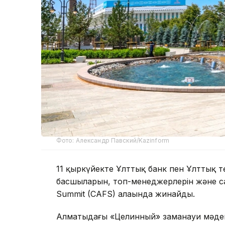
Фото: Александр Павский/Kazinform
11 қыркүйекте Ұлттық банк пен Ұлттық т
басшыларын, топ-менеджерлерін және сал
Summit (CAFS) алаңында жинайды.
Алматыдағы «Целинный» заманауи мәден