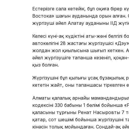
Естеріңізге сала кетейік, бұл оқиға біре
Востока» шағын ауданында орын алған. 
жүргізуші әйел Алатау ауданының ІІД жүгі
Келесі күні-ақ күдіктінің аты-жөні белгіл
автокөлігінің 28 жастағы жүргізушісі «Дэу
жолдан жол қиылысына шығып кеткен. Арт
әйел жүргізушіге тапанша кезеніп, қоқан
қыз болған.
Жүргізушінің бұл қылығы ұсақ бұзақылық рет
кететін жайт, оның тапаншасы тіркелген е
Алматы қалалық арнайы мамандандырылғ
кодексінің 330 бабының 1 бөлімі бойынша «
қаласының тұрғыны Ренат Насыровты 7 т
қатар, сот шешімі бойынша жүргізушінің т
кінәсін толық мойындаған. Сондай-ақ әйе