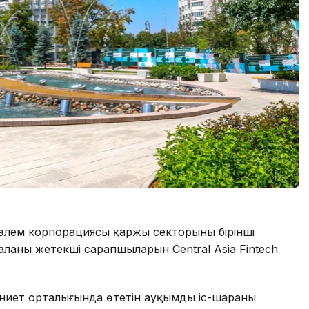
өлем корпорациясы қаржы секторының бірінші
аның жетекші сарапшыларын Central Asia Fintech
иет орталығында өтетін ауқымды іс-шараның