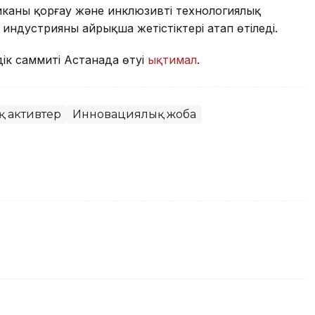
каны қорғау және инклюзивті технологиялық
ндустрияның айрықша жетістіктері атап өтіледі.
ік саммиті Астанада өтуі
ықтимал
.
 активтер
Инновациялық жоба