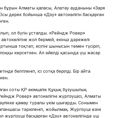
р күн бұрын Алматы қаласы, Алатау ауданының «Заря
Осы дерек бойынша «Дэу» автокөлігін басқарған
нген.
і болып, ол бүгін ұсталды. «Рейндж Ровер»
» автокөлігіне жол бермей, екінші дәрежелі
ынша тоқтап, есігінің шынысын төмен түсіріп,
-лоққы көрсеткен. Ал әйелдің қасында үш жасар
інде белгіленіп, ісі сотқа берілді. Бір айта
кен.
ан соты ҚР әкімшілік Құқық бұзушылық
Рейндж Ровер» автокөлігінің жүргізушісі, Алматы
әулікке қамау туралы үкім шығарды. Сонымен
апаншасы тәркіленіп, жойылмақ. Жүргізуші өзінің
л жүргізуші басқарған «Дэу» автокөлігінде үш