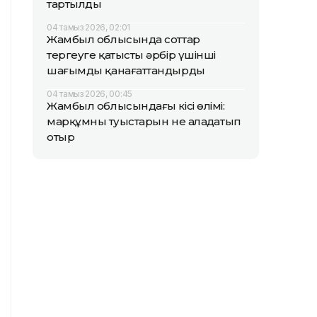
тартылды
04 тамыз 2026, 02:01
Жамбыл облысында соттар
тергеуге қатысты әрбір үшінші
шағымды қанағаттандырды
04 тамыз 2026, 00:45
Жамбыл облысындағы кісі өлімі:
марқұмның туыстарын не алаңдатып
отыр