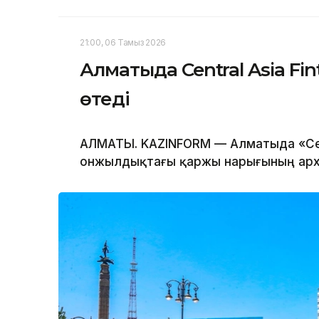
21:00, 06 Тамыз 2026
Алматыда Central Asia Fi
өтеді
АЛМАТЫ. KAZINFORM — Алматыда «Centr
онжылдықтағы қаржы нарығының архи