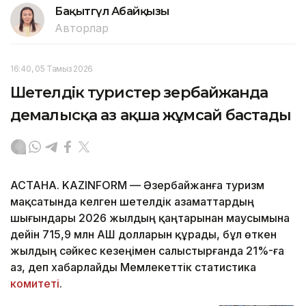
Бақытгүл Абайқызы
Авторлар
16:40, 05 Тамыз 2026
Шетелдік туристер Әзербайжанда
демалысқа аз ақша жұмсай бастады
АСТАНА. KAZINFORM — Әзербайжанға туризм
мақсатында келген шетелдік азаматтардың
шығындары 2026 жылдың қаңтарынан маусымына
дейін 715,9 млн АҚШ долларын құрады, бұл өткен
жылдың сәйкес кезеңімен салыстырғанда 21%-ға
аз, деп хабарлайды Мемлекеттік статистика
комитеті
.