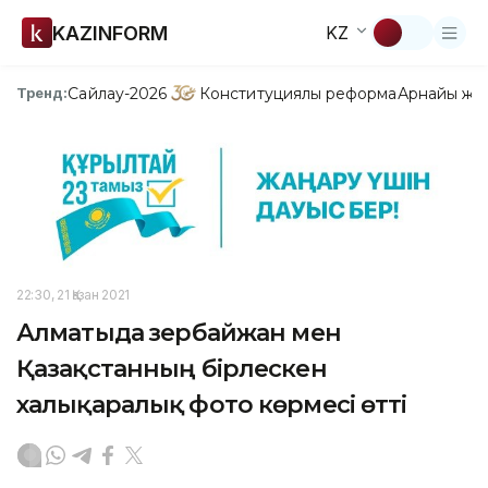
KAZINFORM
KZ
Сайлау-2026
Конституциялық реформа
Арнайы жо
Тренд:
22:30, 21 Қазан 2021
Алматыда Әзербайжан мен
Қазақстанның бірлескен
халықаралық фото көрмесі өтті