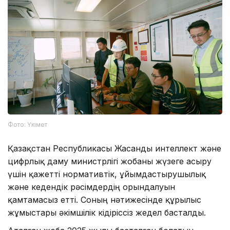
Фото: Үкімет
Қазақстан Республикасы Жасанды интеллект және
цифрлық даму министрлігі жобаны жүзеге асыру
үшін қажетті нормативтік, ұйымдастырушылық
және кедендік рәсімдердің орындалуын
қамтамасыз етті. Соның нәтижесінде құрылыс
жұмыстары әкімшілік кідіріссіз жедел басталды.