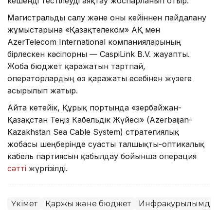
кешенді тестілеуді аяқтау жоспарланып отыр.
Магистральды салу және оны кейіннен пайдалану
жұмыстарына «Қазақтелеком» АҚ мен
AzerTelecom International компанияларының
бірлескен кәсіпорны — CaspiLink B.V. жауапты.
Жоба бюджет қаражатын тартпай,
операторлардың өз қаражаты есебінен жүзеге
асырылып жатыр.
Айта кетейік, Құрық портында «Әзербайжан-
Қазақстан Теңіз Кабельдік Жүйесі» (Azerbaijan-
Kazakhstan Sea Cable System) стратегиялық
жобасы шеңберінде суасты талшықты-оптикалық
кабель партиясын қабылдау бойынша операция
сәтті
жүргізілді.
Үкімет
Қаржы және бюджет
Инфрақұрылымдық