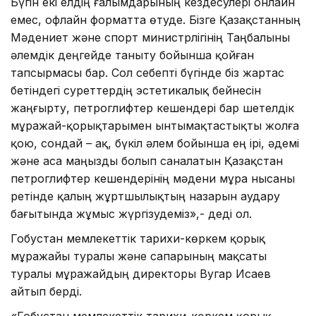
Бүгін екі елдің ғалымдарының кездесулері онлайн
емес, офлайн форматта өтуде. Бізге Қазақстанның
Мәдениет және спорт министрлігінің Таңбалыны
әлемдік деңгейде таныту бойынша қойған
тапсырмасы бар. Сол себепті бүгінде біз жартас
бетіндегі суреттердің эстетикалық бейнесін
жаңғырту, петроглифтер кешендері бар шетелдік
мұражай-қорықтарымен ынтымақтастықты жолға
қою, сондай – ақ, бүкіл әлем бойынша ең ірі, әдемі
және аса маңызды болып саналатын Қазақстан
петроглифтер кешендерінің мәдени мұра нысаны
ретінде қалың жұртшылықтың назарын аудару
бағытында жұмыс жүргізудеміз»,- деді ол.
Гобустан мемлекеттік тарихи-көркем қорық
мұражайы туралы және сапарының мақсаты
туралы мұражайдың директоры Вугар Исаев
айтып берді.