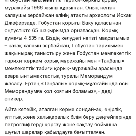
«Гобустан мемлекеттік тарихи-көркем қорық
мұражайы 1966 жылы құрылған. Оның негізін
қалаушы Әзербайжан елінің атақты археологы Исхак
Джафарзаде. Гобустан қорығы Баку қаласынан
оңтүстікте 65 шақырымда орналасқан. Қорық
аумағы 4 535 га. Біздің келудегі негізгі мақсатымыз
– қазақ халқын Әзербайжан, Гобустан тарихымен
жақынырақ таныстыру және Гобустан мемлекеттік
тарихи-көркем қорық мұражайы мен «Таңбалы»
мемлекеттік табиғи қорық-мұражайы арасында
өзара ынтымақтастық туралы Меморандум
жасасу. Ертең «Таңбалы» қорық-мұажайында осы
Меморандумға қол қоятын боламыз»,- деді
спикер.
Айта кетейік, аталған көрме сондай-ақ, өңірлік,
ұлттық және халықаралық білім беру деңгейлерінде
петроглифтерді қорғау және сақтау бойынша
шұғыл шаралар қабылдауға бағытталған.