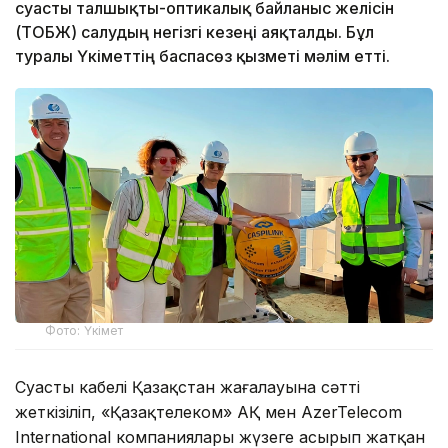
суасты талшықты-оптикалық байланыс желісін
(ТОБЖ) салудың негізгі кезеңі аяқталды. Бұл
туралы Үкіметтің баспасөз қызметі мәлім етті.
Фото: Үкімет
Суасты кабелі Қазақстан жағалауына сәтті
жеткізіліп, «Қазақтелеком» АҚ мен AzerTelecom
International компаниялары жүзеге асырып жатқан