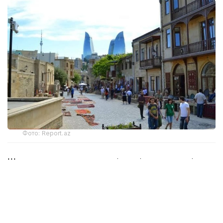
Фото: Report.az
Шығындардың ең көп үлесін көлік қызметтері
құрады — 325,9 млн доллар, бұл жылдық мәнде
22%-ға аз. Шетелдік орналастыру қызметтеріне
130,6 млн АҚШ долларын жұмсады, шығын 30%-ға
қысқарған.