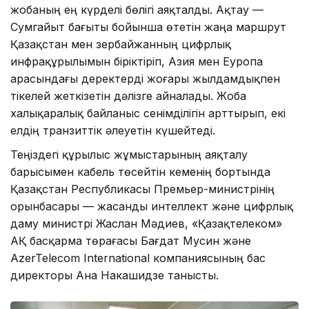
жобаның ең күрделі бөлігі аяқталды. Ақтау —
Сумгайыт бағыты бойынша өтетін жаңа маршрут
Қазақстан мен Әзербайжанның цифрлық
инфрақұрылымын біріктіріп, Азия мен Еуропа
арасындағы деректерді жоғары жылдамдықпен
тікелей жеткізетін дәлізге айналады. Жоба
халықаралық байланыс сенімділігін арттырып, екі
елдің транзиттік әлеуетін күшейтеді.
Теңіздегі құрылыс жұмыстарының аяқталу
барысымен кабель төсейтін кеменің бортында
Қазақстан Республикасы Премьер-министрінің
орынбасары — жасанды интеллект және цифрлық
даму министрі Жаслан Мәдиев, «Қазақтелеком»
АҚ басқарма төрағасы Бағдат Мусин және
AzerTelecom International компаниясының бас
директоры Ана Накашидзе танысты.