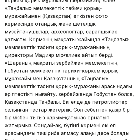
көркем қорық мұражайы (Әзербайжан) және
«Таңбалы» мемлекеттік табиғи қорық-
мұражайымен (Қазақстан) өткізген фото
көрмесінде отандық және шетелдік
музейтанушылар, археологтар, сарапшылар
қатысты. Көрменің мақсаты жайында «Таңбалы»
мемлекеттік табиғи қорық-мұражайының
директоры Мадияр Әмірғалиев айтып берді.
«Шараның мақсаты Әзербайжан мемлекетінің
Гобустан мемлекеттік тарихи-көркем қорық
мұражайы мен Қазақстанның «Таңбалы»
мемлекеттік табиғи қорық-мұражайы арасындағы
әріптестікті нығайту. Әзербайжанда Гобустан болса,
Қазақстанда Таңбалы. Екі елде де петроглифтер
салынған тастар жетерлік. Сол себептен қазір бір-
бірімізбен тығыз қарым-қатынас орнатып
жатырмыз. Сондай-ақ, бүгінгі көрмені екі ел
арасындағы тәжірибе алмасу алаңы десе болады.