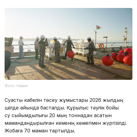
Фото: Үкімет
Суасты кабелін төсеу жұмыстары 2026 жылдың
шілде айында басталды. Құрылыс тәулік бойы
су сыйымдылығы 20 мың тоннадан асатын
мамандандырылған кеменің көмегімен жүргізілді.
Жобаға 70 маман тартылды.