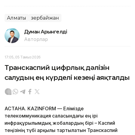
Алматы
Әзербайжан
Думан Арғынгелді
Авторлар
17:05, 05 Тамыз 2026
Транскаспий цифрлық дәлізін
салудың ең күрделі кезеңі аяқталды
АСТАНА. KAZINFORM — Елімізде
телекоммуникация саласындағы ең ірі
инфрақұрылымдық жобалардың бірі – Каспий
теңізінің түбі арқылы тартылатын Транскаспий