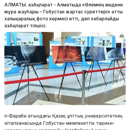
АЛМАТЫ. ҚазАқпарат - Алматыда «Әлемнің мәдени
мұра жауһары – Гобустан жартас суреттері» атты
халықаралық фото көрмесі өтті, деп хабарлайды
ҚазАқпарат тілшісі.
Әл-Фараби атындағы Қазақ ұлттық университетінің
кітапханасында Гобустан мемлекеттік тарихи-