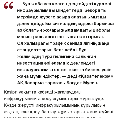
— Бұл жоба кез келген деңгейдегі күрделі
инфрақұрылымдық міндеттерді рекордтық
мерзімде жүзеге асыра алатынымызды
дәлелдейді. Біз сигналдың кідірісі барынша
аз болатын жоғары жылдамдықты цифрлық
магистраль қалыптастырып жатырмыз.
Ол халықаралық трафик сенімділігінің жаңа
стандарттарын белгілейді. Бұл —
желіміздің тұрақтылығына салынған
инвестиция әрі әлемдік деңгейдегі
инфрақұрылымға қол жеткізетін бизнес үшін
жаңа мүмкіндіктер, — деді «Қазақтелеком»
АҚ басқарма төрағасы Бағдат Мусин.
Қазіргі уақытта кабелді жағалаудағы
инфрақұрылымға қосу жұмыстары жүргізілуде.
Күзде жерүсті инфрақұрылымының құрылысын
аяқтап, іске қосу-баптау жұмыстарын және жүйені