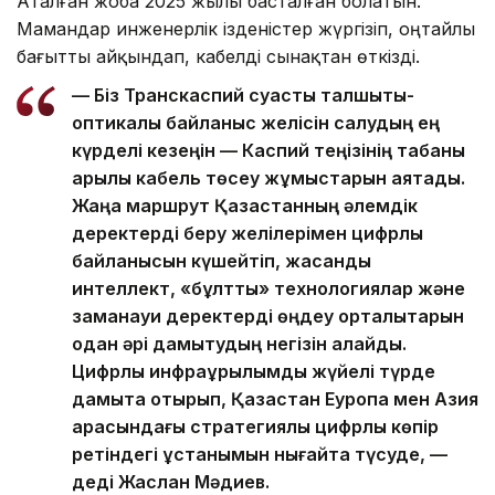
Аталған жоба 2025 жылы басталған болатын.
Мамандар инженерлік ізденістер жүргізіп, оңтайлы
бағытты айқындап, кабелді сынақтан өткізді.
— Біз Транскаспий суасты талшықты-
оптикалық байланыс желісін салудың ең
күрделі кезеңін — Каспий теңізінің табаны
арқылы кабель төсеу жұмыстарын аяқтадық.
Жаңа маршрут Қазақстанның әлемдік
деректерді беру желілерімен цифрлық
байланысын күшейтіп, жасанды
интеллект, «бұлтты» технологиялар және
заманауи деректерді өңдеу орталықтарын
одан әрі дамытудың негізін қалайды.
Цифрлық инфрақұрылымды жүйелі түрде
дамыта отырып, Қазақстан Еуропа мен Азия
арасындағы стратегиялық цифрлық көпір
ретіндегі ұстанымын нығайта түсуде, —
деді Жаслан Мәдиев.