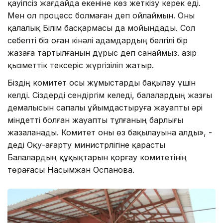
қауіпсіз жағдайда екеніне көз жеткізу керек еді.
Мен ол процесс болмаған деп ойлаймын. Оны
қалалық Білім басқармасы да мойындады. Сол
себепті біз оған кінәлі адамдардың белгілі бір
жазаға тартылғанын дұрыс деп санаймыз. Қазір
қызметтік тексеріс жүргізіліп жатыр.
Біздің комитет осы жұмыстарды бақылау үшін
келді. Сіздерді сендіргім келеді, балалардың жазғы
демалысын сапалы ұйымдастыруға жауапты әрі
міндетті болған жауапты тұлғаның барлығы
жазаланады. Комитет оны өз бақылауына алды», -
деді Оқу-ағарту министрлігіне қарасты
Балалардың құқықтарын қорғау комитетінің
төрағасы Насымжан Оспанова.