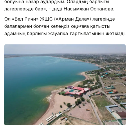
болуына назар аудардым. Олардың барлығы
лагерлерьде бар», - деді Насымжан Оспанова.
Ол «Бел Ричи» ЖШС («Арман Дала») лагерінде
балалармен болған келеңсіз оқиғаға қатысты
адамның барлығы жауапқа тартылатынын жеткізді.