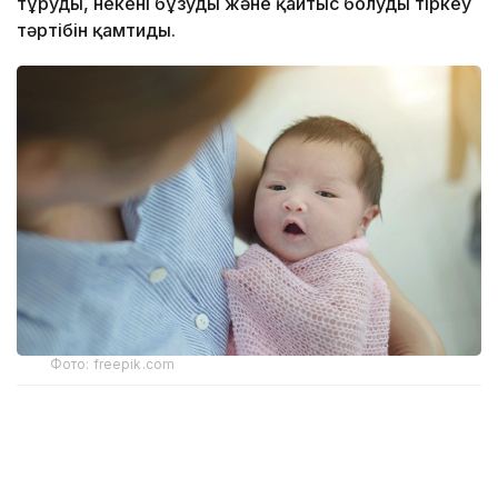
тұруды, некені бұзуды және қайтыс болуды тіркеу
тәртібін қамтиды.
Фото: freepik.com
Аталған өзгерістер 2026 жылғы 30 шілдеде Сыртқы
істер министрінің бұйрығымен енгізілді.
Қағидалардың жаңа редакциясы 2026 жылғы 17