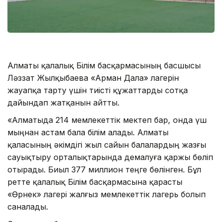
Алматы қалалық Білім басқармасының басшысы
Ләззат Жылқыбаева «Арман Дала» лагерін
жауапқа тарту үшін тиісті құжаттарды сотқа
дайындап жатқанын айтты.
«Алматыда 214 мемлекеттік мектеп бар, онда үш
мыңнан астам бала білім алады. Алматы
қаласының әкімдігі жыл сайын балалардың жазғы
сауықтыру орталықтарында демалуға қаржы бөліп
отырады. Биыл 377 миллион теңге бөлінген. Бұл
ретте қалалық Білім басқармасына қарасты
«Өрнек» лагері жалғыз мемлекеттік лагерь болып
саналады.