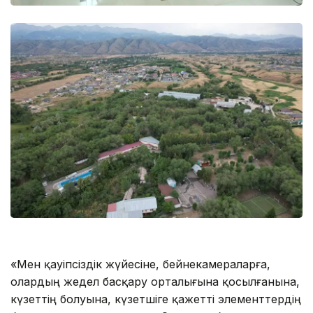
«Мен қауіпсіздік жүйесіне, бейнекамераларға,
олардың жедел басқару орталығына қосылғанына,
күзеттің болуына, күзетшіге қажетті элементтердің