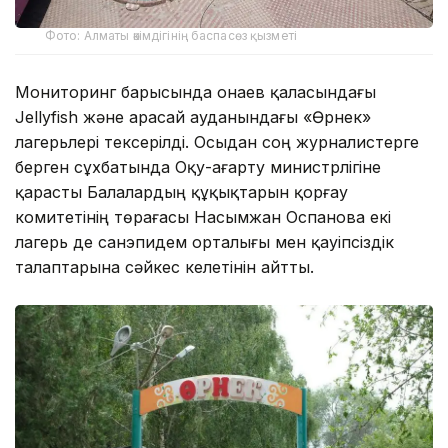
Фото: Алматы әкімдігінің баспасөз қызметі
Мониторинг барысында Қонаев қаласындағы
Jellyfish және Қарасай ауданындағы «Өрнек»
лагерьлері тексерілді. Осыдан соң журналистерге
берген сұхбатында Оқу-ағарту министрлігіне
қарасты Балалардың құқықтарын қорғау
комитетінің төрағасы Насымжан Оспанова екі
лагерь де санэпидем орталығы мен қауіпсіздік
талаптарына сәйкес келетінін айтты.