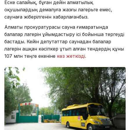
Еске салайық, бұған дейін алматылық
оқушылардың демалуға жазғы лагерьге емес,
саунаға жіберілгенін хабарлағанбыз.
Алматы прокуратурасы сауна ғимаратында
балалар лагерін ұйымдастыру ісі бойынша тергеуді
бастады. Кейін депутаттар саунадан балалар
лагерін ашқан кәсіпкер ұтып алған тендердің құны
107 млн теңге екеніне
көз жеткізді.