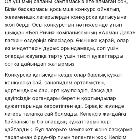
Ол үш мың баланы қамтамасыз ете алмаған соң,
Білім басқармасы қосымша конкурс ойнатып,
жекеменшік лагерьлердің конкурсқа қатысуына
жол берді. Осы конкурстың нәтижесінде ұтып
шыққан «Бел Ричи» компаниясының «Арман Дала»
лагерін өздеріңіз білесіздер. Өкінішке қарай, олар
өз міндеттерін дұрыс орындамады, сол үшін
оларды жауапқа тарту үшін тиісті құжаттарды
сотқа дайындап жатырмыз.
Конкурсқа қатысқан кезде олар барлық құжат
конкурсқа сай, санэпидем орталықтың
қортындысы бар, өрт қауіпсіздігі, басқа да
қауіпсіздік органдары беретін қортындылар
құжаттарында көрсетілген еді. Бірақ іс жүзінде
лагерь талапқа сай болмады. Келеңсіз жағдайға
байланысты біз олардың құжаттарын кері
қайтардық. Бұл лагерьге мемлекет және басқарма
тарапынан бірде-бір тиын төленген жоқ. Келісім