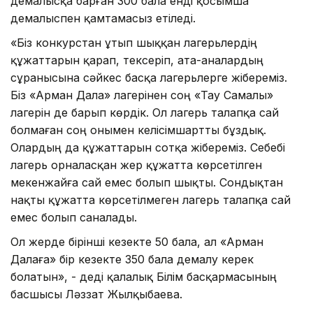
демалысқа барған 300 бала енді қосымша
демалыспен қамтамасыз етіледі.
«Біз конкурстан ұтып шыққан лагерьлердің
құжаттарын қарап, тексеріп, ата-аналардың
сұранысына сәйкес басқа лагерьлерге жібереміз.
Біз «Арман Дала» лагерінен соң «Тау Самалы»
лагерін де барып көрдік. Ол лагерь талапқа сай
болмаған соң онымен келісімшартты бұздық.
Олардың да құжаттарын сотқа жібереміз. Себебі
лагерь орналасқан жер құжатта көрсетілген
мекенжайға сай емес болып шықты. Сондықтан
нақты құжатта көрсетілмеген лагерь талапқа сай
емес болып саналады.
Ол жерде бірінші кезекте 50 бала, ал «Арман
Далаға» бір кезекте 350 бала демалу керек
болатын», - деді қалалық Білім басқармасының
басшысы Ләззат Жылқыбаева.