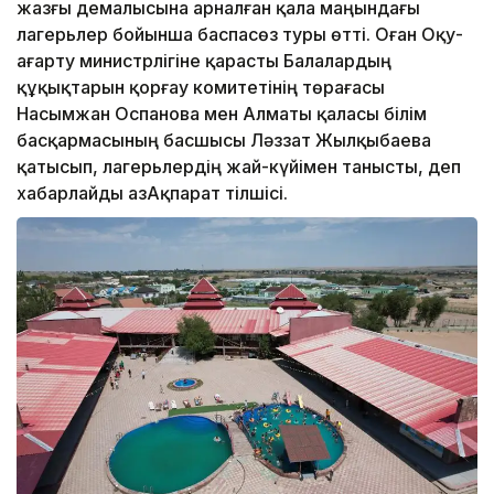
жазғы демалысына арналған қала маңындағы
лагерьлер бойынша баспасөз туры өтті. Оған Оқу-
ағарту министрлігіне қарасты Балалардың
құқықтарын қорғау комитетінің төрағасы
Насымжан Оспанова мен Алматы қаласы білім
басқармасының басшысы Ләззат Жылқыбаева
қатысып, лагерьлердің жай-күйімен танысты, деп
хабарлайды ҚазАқпарат тілшісі.