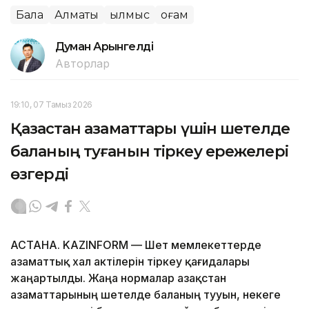
Бала
Алматы
Қылмыс
Қоғам
Думан Арғынгелді
Авторлар
19:10, 07 Тамыз 2026
Қазақстан азаматтары үшін шетелде
баланың туғанын тіркеу ережелері
өзгерді
АСТАНА. KAZINFORM — Шет мемлекеттерде
азаматтық хал актілерін тіркеу қағидалары
жаңартылды. Жаңа нормалар Қазақстан
азаматтарының шетелде баланың тууын, некеге