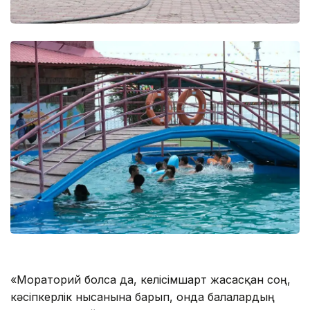
«Мораторий болса да, келісімшарт жасасқан соң,
кәсіпкерлік нысанына барып, онда балалардың