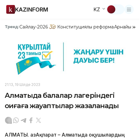
KAZINFORM
KZ
Сайлау-2026
Конституциялық реформа
Арнайы жо
Тренд:
21:13, 19 Шілде 2023
Алматыда балалар лагеріндегі
оқиғаға жауаптылар жазаланады
АЛМАТЫ. ҚазАқпарат – Алматыда оқушылардың