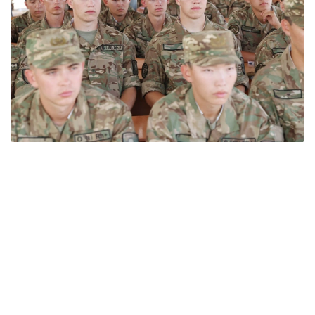
Фото: Ұлттық ұлан
Ұлттық ұландағы егіз сарбаздардың қызметі –
бауырластықтың, бірліктің және Отанға деген
адалдықтың жарқын көрінісі. Олар күн сайын
әскери антқа адал болып, жүктелген міндетті
абыроймен орындап келеді.