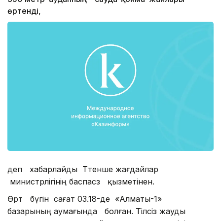
өртенді,
деп хабарлайды Төтенше жағдайлар
министрлігінің баспасөз қызметінен.
Өрт бүгін сағат 03.18-де «Алматы-1»
базарының аумағында болған. Тілсіз жауды