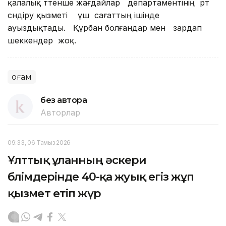
қалалық төтенше жағдайлар департаментінің өрт
сөндіру қызметі үш сағаттың ішінде
ауыздықтады. Құрбан болғандар мен зардап
шеккендер жоқ.
Қоғам
без автора
Авторлар
09:33, 06 Тамыз 2026
Ұлттық ұланның әскери
бөлімдерінде 40-қа жуық егіз жұп
қызмет етіп жүр