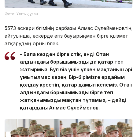
Фото: Ұлттық ұлан
5573 әскери бөлімінің сарбазы Алмас Сүлейменовтің
айтуынша, әскерде егіз бауырыңмен бірге қызмет
атқарудың орны бөлек.
– Бала кезден бірге өстік, енді Отан
алдындағы борышымызды да қатар өтеп
жатырмыз. Бұл біз үшін үлкен мақтаныш әрі
ұмытылмас кезең. Бір-бірімізге әрдайым
қолдау көрсетіп, қатар дамып келеміз. Отан
алдындағы борышымызды бірге өтеп
жатқанымызды мақтан тұтамыз, – дейді
қатардағы Алмас Сүлейменов.