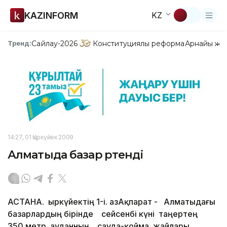
KAZINFORM
KZ
Сайлау-2026
Конституциялық реформа
Арнайы жо
Тренд:
14:27, 01 Қыркүйек 2009
Алматыда базар өртенді
АСТАНА. Қыркүйектің 1-і. ҚазАқпарат - Алматыдағы
базарлардың бірінде сейсенбі күні таңертең
350 метр ауданның сауда-қойма жайлары