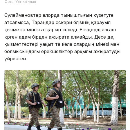
Фото: Ұлттық ұлан
Сүлейменовтер елорда тыныштығын күзетуге
атсалысса, Тарандар әскери бөлімнің қарауыл
қызметін мінсіз атқарып келеді. Егіздерді алғаш
көрген адам бірден ажырата алмайды. Десе де,
қызметтестері уақыт өте келе олардың мінезі мен
болмысындағы ерекшеліктер арқылы ажыратуды
үйренген.