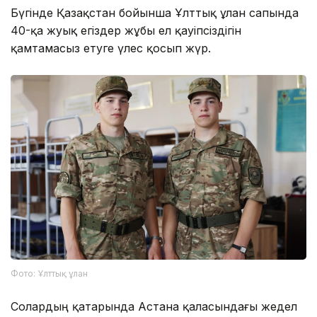
Бүгінде Қазақстан бойынша Ұлттық ұлан сапында
40-қа жуық егіздер жұбы ел қауіпсіздігін
қамтамасыз етуге үлес қосып жүр.
Фото: Ұлттық ұлан
Солардың қатарында Астана қаласындағы жедел