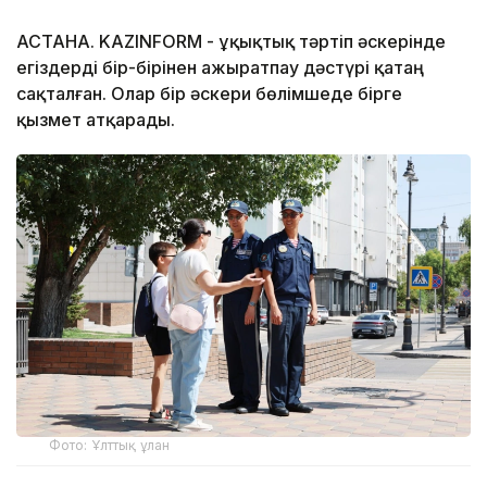
АСТАНА. KAZINFORM - Құқықтық тәртіп әскерінде
егіздерді бір-бірінен ажыратпау дәстүрі қатаң
сақталған. Олар бір әскери бөлімшеде бірге
қызмет атқарады.
Фото: Ұлттық ұлан