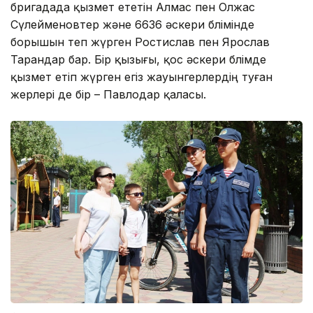
бригадада қызмет ететін Алмас пен Олжас
Сүлейменовтер және 6636 әскери бөлімінде
борышын өтеп жүрген Ростислав пен Ярослав
Тарандар бар. Бір қызығы, қос әскери бөлімде
қызмет етіп жүрген егіз жауынгерлердің туған
жерлері де бір – Павлодар қаласы.