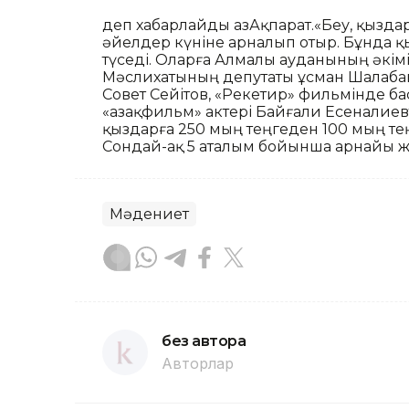
деп хабарлайды ҚазАқпарат.«Беу, қызда
әйелдер күніне арналып отыр. Бұнда 
түседі. Оларға Алмалы ауданының әкімі
Мәслихатының депутаты Құсман Шалаба
Совет Сейітов, «Рекетир» фильмінде ба
«Қазақфильм» актері Байғали Есеналие
қыздарға 250 мың теңгеден 100 мың те
Сондай-ақ 5 аталым бойынша арнайы ж
Мәдениет
без автора
Авторлар