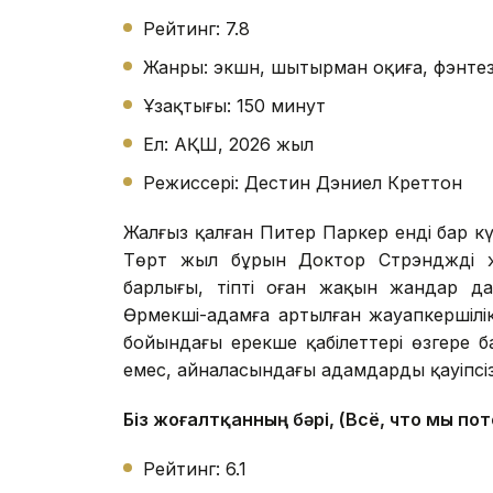
Рейтинг: 7.8
Жанры: экшн, шытырман оқиға, фэнтез
Ұзақтығы: 150 минут
Ел: АҚШ, 2026 жыл
Режиссері: Дестин Дэниел Креттон
Жалғыз қалған Питер Паркер енді бар к
Төрт жыл бұрын Доктор Стрэндждің ж
барлығы, тіпті оған жақын жандар да
Өрмекші-адамға артылған жауапкершілік
бойындағы ерекше қабілеттері өзгере ба
емес, айналасындағы адамдардың қауіпсізд
Біз жоғалтқанның бәрі, (Всё, что мы по
Рейтинг: 6.1