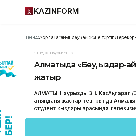
KAZINFORM
Ақорда
Тағайындау
Заң және тәртіп
Дерекқор
Тренд:
18:32, 03 Наурыз 2009
Алматыда «Беу, қыздар-ай
жатыр
АЛМАТЫ. Наурыздың 3-і. ҚазАқпарат /Е
атындағы жастар театрында Алмалы 
студент қыздары арасында телевизия