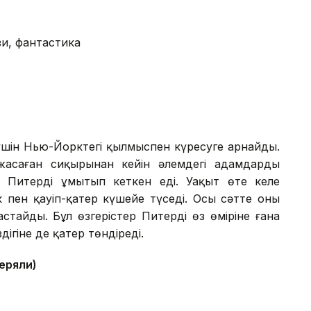
и, фантастика
үшін Нью-Йорктегі қылмыспен күресуге арнайды.
асаған сиқырынан кейін әлемдегі адамдардың
 Питерді ұмытып кеткен еді. Уақыт өте келе
 пен қауіп-қатер күшейе түседі. Осы сәтте оның
стайды. Бұл өзгерістер Питердің өз өміріне ғана
ігіне де қатер төндіреді.
теряли)