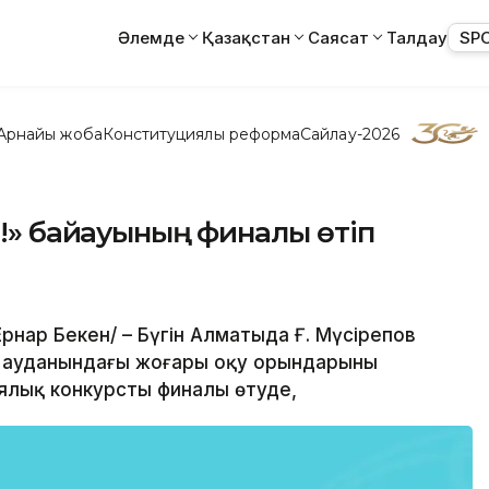
Әлемде
Қазақстан
Саясат
Талдау
SP
Арнайы жоба
Конституциялық реформа
Сайлау-2026
!» байқауының финалы өтіп
рнар Бекен/ – Бүгін Алматыда Ғ. Мүсірепов
ауданындағы жоғары оқу орындарының
лық конкурстың финалы өтуде,