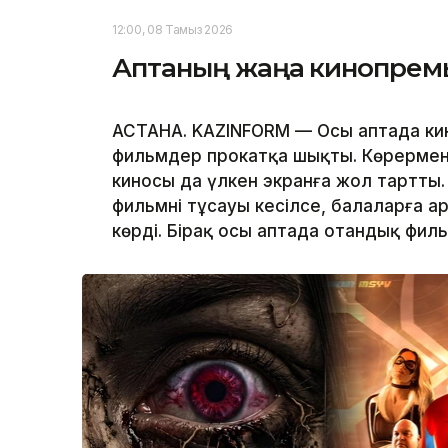
12:00, 08 Тамыз 2026
Аптаның жаңа кинопрем
АСТАНА. KAZINFORM — Осы аптада ки
фильмдер прокатқа шықты. Көрерменд
киносы да үлкен экранға жол тартты
фильмнің тұсауы кесілсе, балаларға 
көрді. Бірақ осы аптада отандық фил