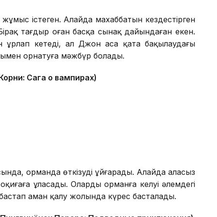
ұмыс істеген. Алайда махаббатын кездестірген
. Бірақ тағдыр оған басқа сынақ дайындаған екен.
н ұрлап кетеді, ал Джон аса қатаң бақылаудағы
олымен орнатуға мәжбүр болады.
Корни: Сага о вампирах)
ында, орманда өткізуді ұйғарады. Алайда алаңсыз
иғаға ұласады. Олардың орманға келуі әлемдегі
 бастап аман қалу жолында күрес басталады.