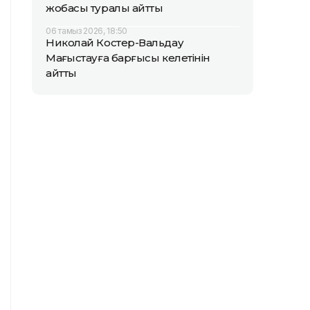
жобасы туралы айтты
06 тамыз 2026, 18:50
Николай Костер-Вальдау
Маңғыстауға барғысы келетінін
айтты