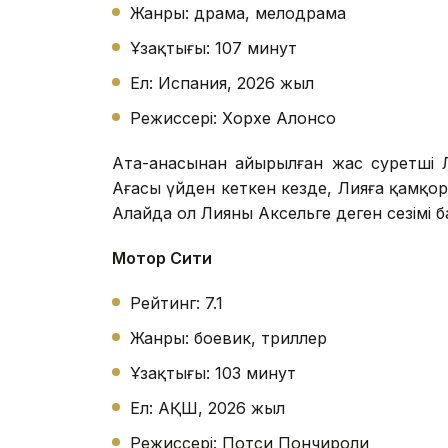
Жанры: драма, мелодрама
Ұзақтығы: 107 минут
Ел: Испания, 2026 жыл
Режиссері: Хорхе Алонсо
Ата-анасынан айырылған жас суретші 
Ағасы үйден кеткен кезде, Лияға қамқор 
Алайда ол Лияның Аксельге деген сезімі б
Мотор Сити
Рейтинг: 7.1
Жанры: боевик, триллер
Ұзақтығы: 103 минут
Ел: АҚШ, 2026 жыл
Режиссері: Потси Пончироли