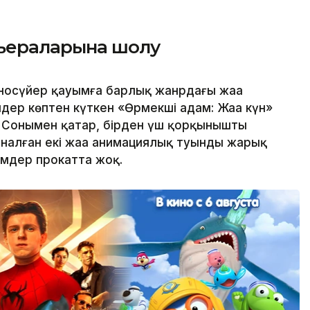
ьераларына шолу
носүйер қауымға барлық жанрдағы жаңа
ер көптен күткен «Өрмекші адам: Жаңа күн»
. Сонымен қатар, бірден үш қорқынышты
арналған екі жаңа анимациялық туынды жарық
ьмдер прокатта жоқ.