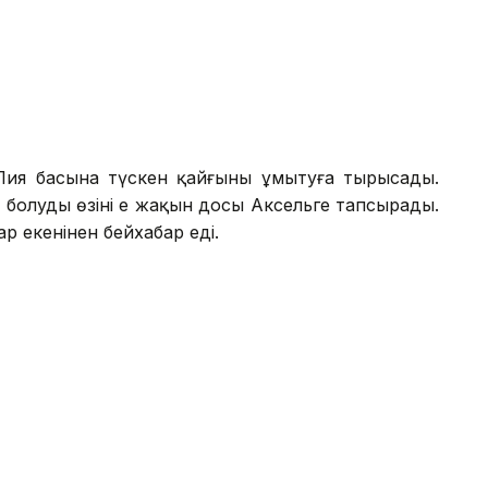
Лия басына түскен қайғыны ұмытуға тырысады.
болуды өзінің ең жақын досы Аксельге тапсырады.
ар екенінен бейхабар еді.