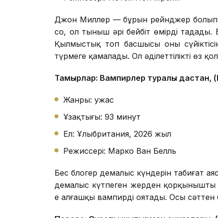
Джон Миллер — бұрын рейнджер болып ж
соң, ол тыныш әрі бейбіт өмірді таңдады
Қылмыстық топ басшысы оның сүйіктісі
түрмеге қамалады. Ол әділеттілікті өз қ
Тамырлар: Вампирлер туралы дастан, (
Жанры: ужас
Ұзақтығы: 93 минут
Ел: Ұлыбритания, 2026 жыл
Режиссері: Марко Ван Белль
Бес блогер демалыс күндерін табиғат аяс
демалыс күтпеген жерден қорқынышты оқ
ең алғашқы вампирді оятады. Осы сәттен