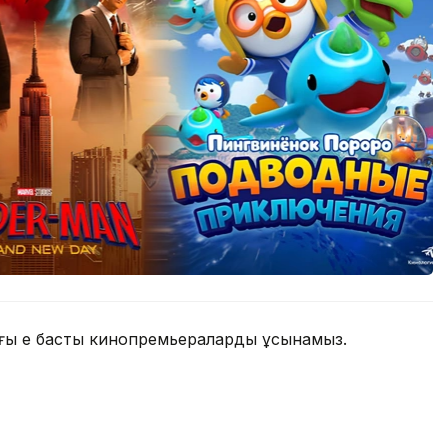
дағы ең басты кинопремьераларды ұсынамыз.