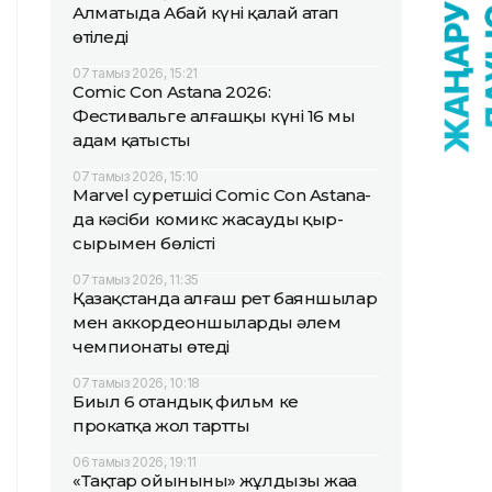
Алматыда Абай күні қалай атап
өтіледі
07 тамыз 2026, 15:21
Comic Con Astana 2026:
Фестивальге алғашқы күні 16 мың
адам қатысты
07 тамыз 2026, 15:10
Marvel суретшісі Comic Con Astana-
да кәсіби комикс жасаудың қыр-
сырымен бөлісті
07 тамыз 2026, 11:35
Қазақстанда алғаш рет баяншылар
мен аккордеоншылардың әлем
чемпионаты өтеді
07 тамыз 2026, 10:18
Биыл 6 отандық фильм кең
прокатқа жол тартты
06 тамыз 2026, 19:11
«Тақтар ойынының» жұлдызы жаңа