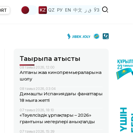
KZ
QZ
РУ
EN
中文
ق ز
ЎЗ
ORT
Тақырыпқа қатысты
08 тамыз 2026, 12:00
Аптаның жаңа кинопремьераларына
шолу
08 тамыз 2026, 03:04
Димаштың Испаниядағы фанаттары
18 мыңға жетті
07 тамыз 2026, 18:10
«Тәуелсіздік ұрпақтары – 2026»
грантының иегерлері анықталды
07 тамыз 2026, 15:39