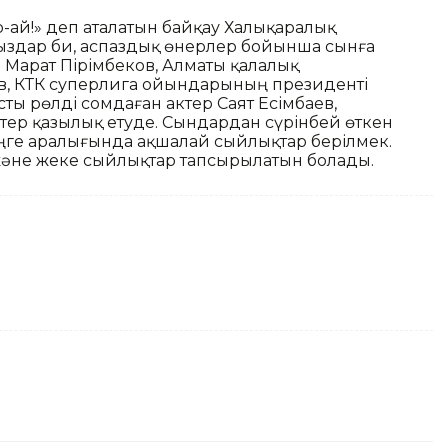
р-ай!» деп аталатын байқау Халықаралық
қыздар би, аспаздық өнерлер бойынша сынға
 Марат Пірімбеков, Алматы қалалық
в, КТК суперлига ойындарының президенті
сты рөлді сомдаған актер Саят Есімбаев,
втер қазылық етуде. Сындардан сүрінбей өткен
ңге аралығында ақшалай сыйлықтар берілмек.
әне жеке сыйлықтар тапсырылатын болады.