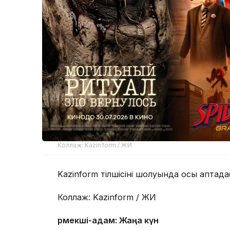
Коллаж: Kazinform / ЖИ
Kazinform тілшісінің шолуында осы апта
Коллаж: Kazinform / ЖИ
Өрмекші-адам: Жаңа күн