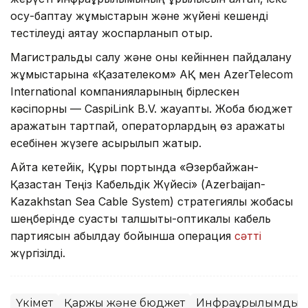
қосу-баптау жұмыстарын және жүйені кешенді
тестілеуді аяқтау жоспарланып отыр.
Магистральды салу және оны кейіннен пайдалану
жұмыстарына «Қазақтелеком» АҚ мен AzerTelecom
International компанияларының бірлескен
кәсіпорны — CaspiLink B.V. жауапты. Жоба бюджет
қаражатын тартпай, операторлардың өз қаражаты
есебінен жүзеге асырылып жатыр.
Айта кетейік, Құрық портында «Әзербайжан-
Қазақстан Теңіз Кабельдік Жүйесі» (Azerbaijan-
Kazakhstan Sea Cable System) стратегиялық жобасы
шеңберінде суасты талшықты-оптикалық кабель
партиясын қабылдау бойынша операция
сәтті
жүргізілді.
Үкімет
Қаржы және бюджет
Инфрақұрылымдық 