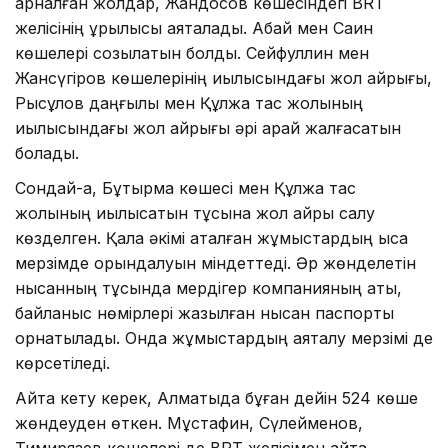
арналған жолдар, Жандосов көшесіндегі BRT
желісінің құрылысы аяқталады. Абай мен Саин
көшелері созылатын болды. Сейфуллин мен
Жансүгіров көшелерінің қиылысындағы жол айрығы,
Рысқұлов даңғылы мен Құлжа тас жолының
қиылысындағы жол айрығы әрі қарай жалғасатын
болады.
Сондай-ақ, Бұқтырма көшесі мен Құлжа тас
жолының қиылысатын тұсына жол айрық салу
көзделген. Қала әкімі аталған жұмыстардың қысқа
мерзімде орындалуын міндеттеді. Әр жөнделетін
нысанның тұсында мердігер компанияның аты,
байланыс нөмірлері жазылған нысан паспорты
орнатылады. Онда жұмыстардың аяқталу мерзімі де
көрсетіледі.
Айта кету керек, Алматыда бұған дейін 524 көше
жөндеуден өткен. Мұстафин, Сүлейменов,
Тимирязев көшелері де BRT желісімен қайта