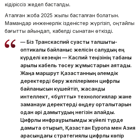
кідіріссіз жедел басталды.
Аталған жоба 2025 жылы басталған болатын.
Мамандар инженерлік ізденістер жүргізіп, оңтайлы
бағытты айқындап, кабелді сынақтан өткізді.
— Біз Транскаспий суасты талшықты-
оптикалық байланыс желісін салудың ең
күрделі кезеңін — Каспий теңізінің табаны
арқылы кабель төсеу жұмыстарын аяқтадық.
Жаңа маршрут Қазақстанның әлемдік
деректерді беру желілерімен цифрлық
байланысын күшейтіп, жасанды
интеллект, «бұлтты» технологиялар және
заманауи деректерді өңдеу орталықтарын
одан әрі дамытудың негізін қалайды.
Цифрлық инфрақұрылымды жүйелі түрде
дамыта отырып, Қазақстан Еуропа мен Азия
арасындағы стратегиялық цифрлық көпір