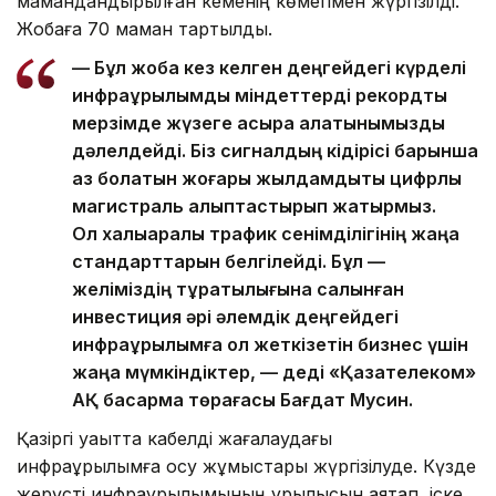
мамандандырылған кеменің көмегімен жүргізілді.
Жобаға 70 маман тартылды.
— Бұл жоба кез келген деңгейдегі күрделі
инфрақұрылымдық міндеттерді рекордтық
мерзімде жүзеге асыра алатынымызды
дәлелдейді. Біз сигналдың кідірісі барынша
аз болатын жоғары жылдамдықты цифрлық
магистраль қалыптастырып жатырмыз.
Ол халықаралық трафик сенімділігінің жаңа
стандарттарын белгілейді. Бұл —
желіміздің тұрақтылығына салынған
инвестиция әрі әлемдік деңгейдегі
инфрақұрылымға қол жеткізетін бизнес үшін
жаңа мүмкіндіктер, — деді «Қазақтелеком»
АҚ басқарма төрағасы Бағдат Мусин.
Қазіргі уақытта кабелді жағалаудағы
инфрақұрылымға қосу жұмыстары жүргізілуде. Күзде
жерүсті инфрақұрылымының құрылысын аяқтап, іске