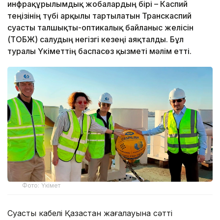
инфрақұрылымдық жобалардың бірі – Каспий
теңізінің түбі арқылы тартылатын Транскаспий
суасты талшықты-оптикалық байланыс желісін
(ТОБЖ) салудың негізгі кезеңі аяқталды. Бұл
туралы Үкіметтің баспасөз қызметі мәлім етті.
Фото: Үкімет
Суасты кабелі Қазақстан жағалауына сәтті