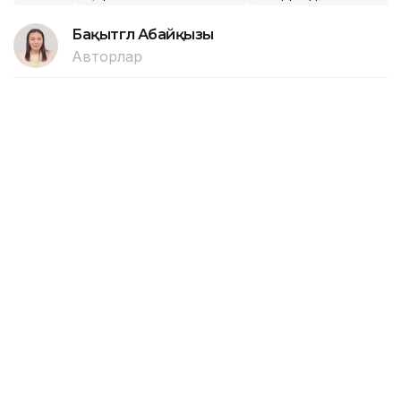
Бақытгүл Абайқызы
Авторлар
13:18, 05 Тамыз 2026
Нұрлыбек Нәлібаев Ақтөбе
облысындағы ірі
инфрақұрылымдық және
әлеуметтік жобалармен танысты
АСТАНА. KAZINFORM – Премьер-министрдің бірінші
орынбасары Нұрлыбек Нәлібаев Ақтөбе облысына
жұмыс сапарымен барып, көлік инфрақұрылымы,
өнеркәсіп, тұрғын үй-коммуналдық шаруашылық,