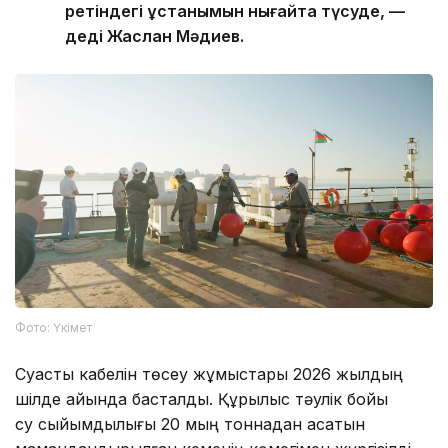
ретіндегі ұстанымын нығайта түсуде, —
деді Жаслан Мәдиев.
Фото: Үкімет
Суасты кабелін төсеу жұмыстары 2026 жылдың
шілде айында басталды. Құрылыс тәулік бойы
су сыйымдылығы 20 мың тоннадан асатын