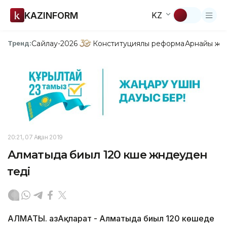
KAZINFORM
KZ
Сайлау-2026
Конституциялық реформа
Арнайы жо
Тренд:
20:21, 07 Ақпан 2019
Алматыда биыл 120 көше жөндеуден
өтеді
АЛМАТЫ. ҚазАқпарат - Алматыда биыл 120 көшеде