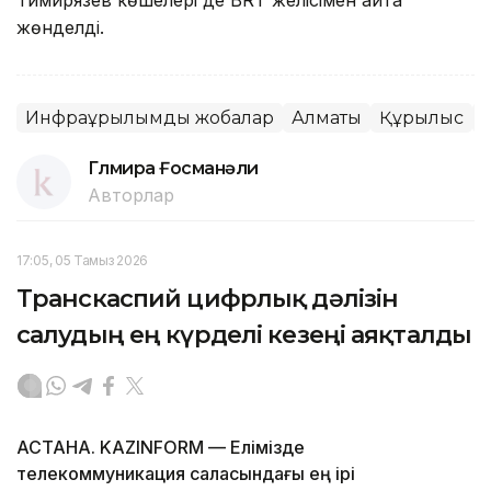
жөнделді.
Инфрақұрылымдық жобалар
Алматы
Құрылыс
Ж
Гүлмира Ғосманәли
Авторлар
17:05, 05 Тамыз 2026
Транскаспий цифрлық дәлізін
салудың ең күрделі кезеңі аяқталды
АСТАНА. KAZINFORM — Елімізде
телекоммуникация саласындағы ең ірі