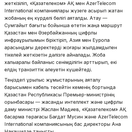
жеткізіліп, «Қазақтелеком» АҚ мен AzerTelecom
International компаниялары жүзеге асырып жатқан
жобаның ең күрделі бөлігі аяқталды. Ақтау —
Сумгайыт бағыты бойынша өтетін жаңа маршрут
Қазақстан мен Әзербайжанның цифрлық
инфрақұрылымын біріктіріп, Азия мен Еуропа
арасындағы деректерді жоғары жылдамдықпен
тікелей жеткізетін дәлізге айналады. Жоба
халықаралық байланыс сенімділігін арттырып, екі
елдің транзиттік әлеуетін күшейтеді.
Теңіздегі құрылыс жұмыстарының аяқталу
барысымен кабель төсейтін кеменің бортында
Қазақстан Республикасы Премьер-министрінің
орынбасары — жасанды интеллект және цифрлық
даму министрі Жаслан Мәдиев, «Қазақтелеком» АҚ
басқарма төрағасы Бағдат Мусин және AzerTelecom
International компаниясының бас директоры Ана
Накашидзе танысты.