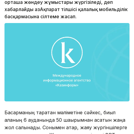
орташа жөндеу жұмыстары жүргізіледі, деп
хабарлайды ҚазАқпарат тілшісі қалалық мобильділік
басқармасына сілтеме жасап.
Басқарманың таратқан мәліметіне сәйкес, биыл
қаланың 6 ауданында 50 шақырымнан асатын жаңа
жол салынады. Сонымен қатар, жаяу жүргіншілерге