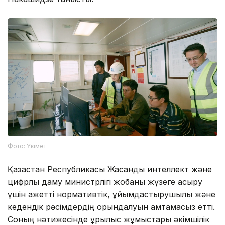
Фото: Үкімет
Қазақстан Республикасы Жасанды интеллект және
цифрлық даму министрлігі жобаны жүзеге асыру
үшін қажетті нормативтік, ұйымдастырушылық және
кедендік рәсімдердің орындалуын қамтамасыз етті.
Соның нәтижесінде құрылыс жұмыстары әкімшілік