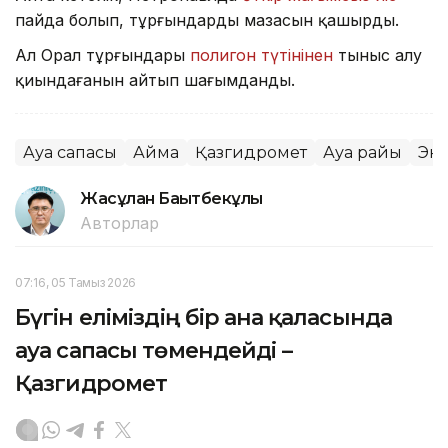
пайда болып, тұрғындардың мазасын қашырды.
Ал Орал тұрғындары
полигон түтінінен
тыныс алу
қиындағанын айтып шағымданды.
Ауа сапасы
Аймақ
Қазгидромет
Ауа райы
Эк
Жасұлан Бақытбекұлы
Авторлар
07:16, 05 Тамыз 2026
Бүгін еліміздің бір ғана қаласында
ауа сапасы төмендейді –
Қазгидромет