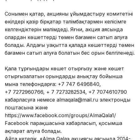
Сонымен қатар, акцияны ұйымдастыру комитетінің
өкілдері қазір бірқатар тәлімбақтармен келісімге
келгендіктерін мәлімдеді. Яғни, акция аясында
олардан көшеттерді төмен бағамен сатып алуға
болады. Алдағы уақытта қалада көшеттерді төмен
бағамен сатып алуға болатын бес орын белгіленеді.
Қала тұрғындары көшет отырғызу және көшет
отырғызалатын орындарды анықтау бойынша
мына телефондарға: +7 747 6496840,
+7 7272960766, + 7 7273282534, +7 7074610790
хабарласуға немесе almaqala@mail.ru электронды
поштасына және
https://www.facebook.com/groups/AlmaQala1/
Faсebook парақшасына хабарласып, қосымша
ақпарат алуға болады.
Айта кетелік, «Alma Qala» акциясы аясында 2014-