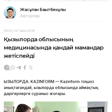
Жасұлан Бақытбекұлы
Авторлар
06:00, 04 Тамыз 2026
Қызылорда облысының
медицинасында қандай мамандар
жетіспейді
ҚЫЗЫЛОРДА. KAZINFORM — Kazinform тілшісі
анықтағандай, Қызылорда облысында аймақтық
дәрігерлерге сұраныс жоғары.