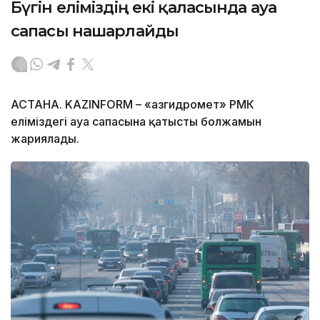
Бүгін еліміздің екі қаласында ауа
сапасы нашарлайды
АСТАНА. KAZINFORM – «Қазгидромет» РМК
еліміздегі ауа сапасына қатысты болжамын
жариялады.