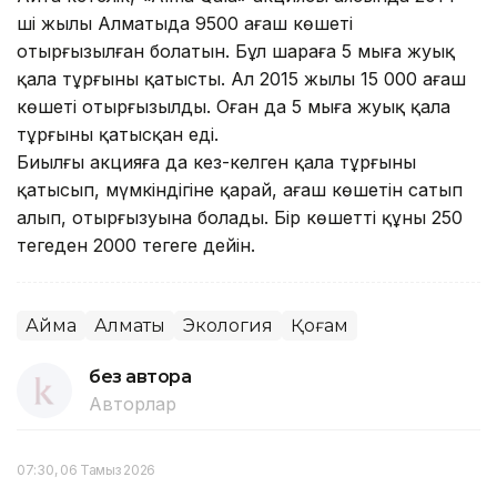
ші жылы Алматыда 9500 ағаш көшеті
отырғызылған болатын. Бұл шараға 5 мыңға жуық
қала тұрғыны қатысты. Ал 2015 жылы 15 000 ағаш
көшеті отырғызылды. Оған да 5 мыңға жуық қала
тұрғыны қатысқан еді.
Биылғы акцияға да кез-келген қала тұрғыны
қатысып, мүмкіндігіне қарай, ағаш көшетін сатып
алып, отырғызуына болады. Бір көшеттің құны 250
теңгеден 2000 теңгеге дейін.
Аймақ
Алматы
Экология
Қоғам
без автора
Авторлар
07:30, 06 Тамыз 2026