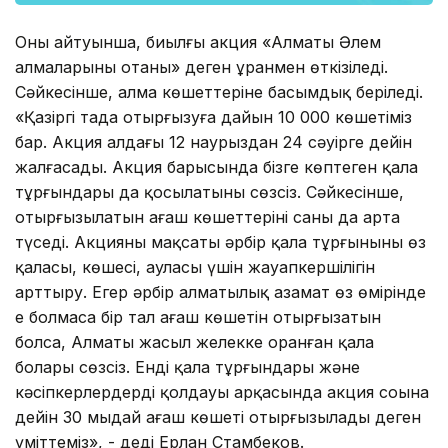
Оның айтуынша, биылғы акция «Алматы Әлем
алмаларының отаны» деген ұранмен өткізіледі.
Сәйкесінше, алма көшеттеріне басымдық беріледі.
«Қазіргі таңда отырғызуға дайын 10 000 көшетіміз
бар. Акция алдағы 12 наурыздан 24 сәуірге дейін
жалғасады. Акция барысында бізге көптеген қала
тұрғындары да қосылатыны сөзсіз. Сәйкесінше,
отырғызылатын ағаш көшеттерінің саны да арта
түседі. Акцияның мақсаты әрбір қала тұрғынының өз
қаласы, көшесі, ауласы үшін жауапкершілігін
арттыру. Егер әрбір алматылық азамат өз өмірінде
ең болмаса бір тал ағаш көшетін отырғызатын
болса, Алматы жасыл желекке оранған қала
болары сөзсіз. Енді қала тұрғындары және
кәсіпкерлердердің қолдауы арқасында акция соңына
дейін 30 мыңдай ағаш көшеті отырғызылады деген
үміттеміз», - деді Ерлан Стамбеков.