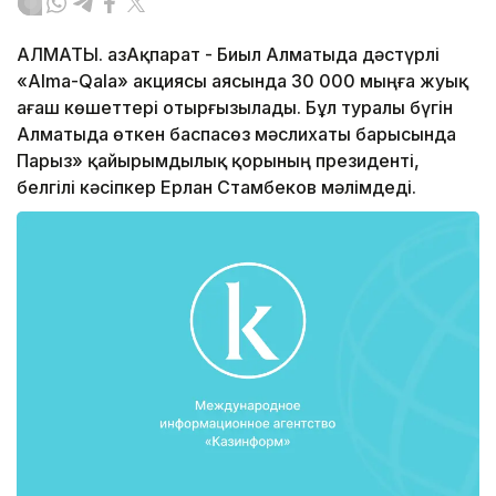
АЛМАТЫ. ҚазАқпарат - Биыл Алматыда дәстүрлі
«Alma-Qala» акциясы аясында 30 000 мыңға жуық
ағаш көшеттері отырғызылады. Бұл туралы бүгін
Алматыда өткен баспасөз мәслихаты барысында
Парыз» қайырымдылық қорының президенті,
белгілі кәсіпкер Ерлан Стамбеков мәлімдеді.