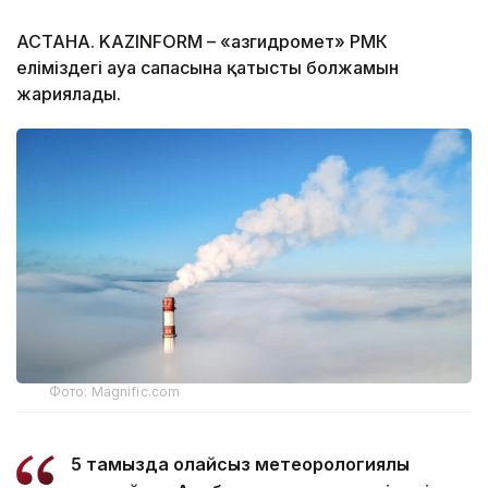
АСТАНА. KAZINFORM – «Қазгидромет» РМК
еліміздегі ауа сапасына қатысты болжамын
жариялады.
Фото: Magnific.com
5 тамызда қолайсыз метеорологиялық