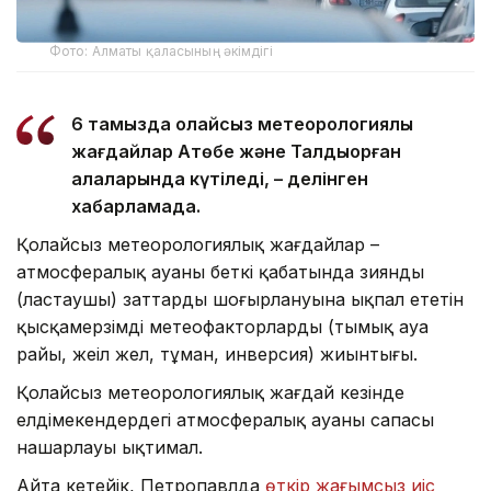
Фото: Алматы қаласының әкімдігі
6 тамызда қолайсыз метеорологиялық
жағдайлар Ақтөбе және Талдықорған
қалаларында күтіледі, – делінген
хабарламада.
Қолайсыз метеорологиялық жағдайлар –
атмосфералық ауаның беткі қабатында зиянды
(ластаушы) заттардың шоғырлануына ықпал ететін
қысқамерзімді метеофакторлардың (тымық ауа
райы, жеңіл жел, тұман, инверсия) жиынтығы.
Қолайсыз метеорологиялық жағдай кезінде
елдімекендердегі атмосфералық ауаның сапасы
нашарлауы ықтимал.
Айта кетейік, Петропавлда
өткір жағымсыз иіс