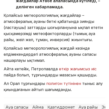
жағдайлар Ақтөбе қалаласында күтіледі, –
делінген хабарламада.
Қолайсыз метеорологиялық жағдайлар –
атмосфералық ауаның беткі қабатында зиянды
(ластаушы) заттардың шоғырлануына ықпал ететін
қысқамерзімді метеофакторлардың (тымық ауа
райы, жеңіл жел, тұман, инверсия) жиынтығы.
Қолайсыз метеорологиялық жағдай кезінде
елдімекендердегі атмосфералық ауаның сапасы
нашарлауы ықтимал.
Айта кетейік, Петропавлда
өткір жағымсыз иіс
пайда болып, тұрғындардың мазасын қашырды.
Ал Орал тұрғындары
полигон түтінінен
тыныс алу
қиындағанын айтып шағымданды.
Ауа сапасы
Аймақ
Қазгидромет
Ауа райы
Эк