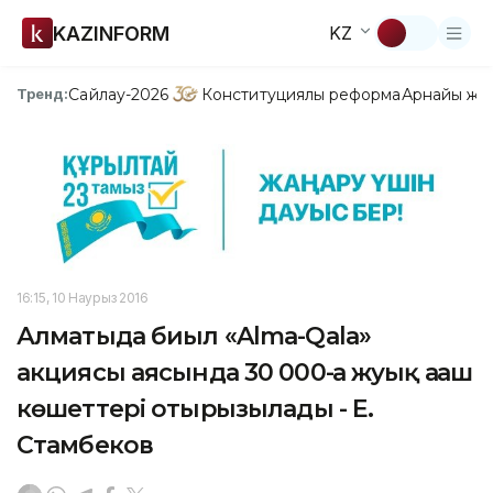
KAZINFORM
KZ
Сайлау-2026
Конституциялық реформа
Арнайы жо
Тренд:
16:15, 10 Наурыз 2016
Алматыда биыл «Alma-Qala»
акциясы аясында 30 000-ға жуық ағаш
көшеттері отырғызылады - Е.
Стамбеков