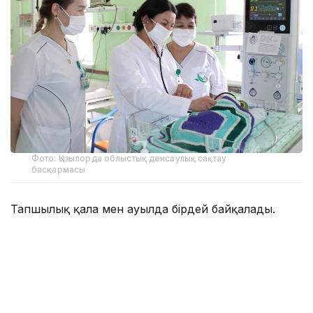
Фото: Қызылорда облыстық денсаулық сақтау
басқармасы
Тапшылық қала мен ауылда бірдей байқалады.
— Осы уақытқа дейін реаниматолог көбірек
жетіспейтін, бүгінде бұл тапшылық сейілді.
Аудандарға акушер-гинекологтар аса
қажет. Емханаларда балалар хирургі, УЗИ-
ге түсіретін және аймақтық дәрігерлер