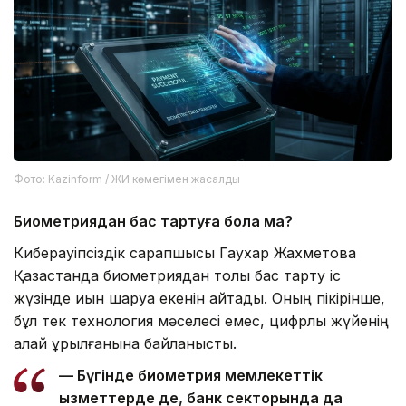
Фото: Kazinform / ЖИ көмегімен жасалды
Биометриядан бас тартуға бола ма?
Киберқауіпсіздік сарапшысы Гаухар Жахметова
Қазақстанда биометриядан толық бас тарту іс
жүзінде қиын шаруа екенін айтады. Оның пікірінше,
бұл тек технология мәселесі емес, цифрлық жүйенің
қалай құрылғанына байланысты.
— Бүгінде биометрия мемлекеттік
қызметтерде де, банк секторында да