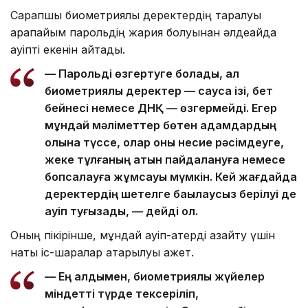
Сарапшы биометриялық деректердің таралуы
қарапайым парольдің жария болуынан әлдеқайда
қауіпті екенін айтады.
— Парольді өзгертуге болады, ал
биометриялық деректер — саусақ ізі, бет
бейнесі немесе ДНҚ — өзгермейді. Егер
мұндай мәліметтер бөтен адамдардың
қолына түссе, олар оны несие рәсімдеуге,
жеке тұлғаның атын пайдалануға немесе
бопсалауға жұмсауы мүмкін. Кей жағдайда
деректердің шетелге бақылаусыз берілуі де
қауіп туғызады, — дейді ол.
Оның пікірінше, мұндай қауіп-қатерді азайту үшін
нақты іс-шаралар атқарылуы қажет.
— Ең алдымен, биометриялық жүйелер
міндетті түрде тексеріліп,