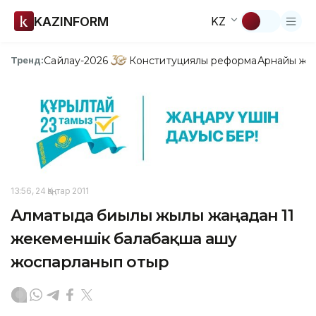
KAZINFORM
KZ
Сайлау-2026
Конституциялық реформа
Арнайы жо
Тренд:
13:56, 24 Қаңтар 2011
Алматыда биылғы жылы жаңадан 11
жекеменшік балабақша ашу
жоспарланып отыр