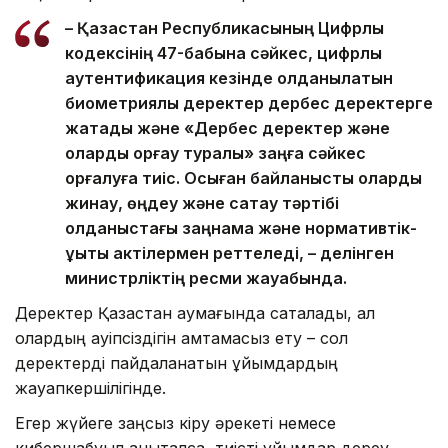
– Қазақстан Республикасының Цифрлық
кодексінің 47-бабына сәйкес, цифрлық
аутентификация кезінде қолданылатын
биометриялық деректер дербес деректерге
жатады және «Дербес деректер және
оларды қорғау туралы» заңға сәйкес
қорғалуға тиіс. Осыған байланысты оларды
жинау, өңдеу және сақтау тәртібі
қолданыстағы заңнама және нормативтік-
құқықтық актілермен реттеледі, – делінген
министрліктің ресми жауабында.
Деректер Қазақстан аумағында сақталады, ал
олардың қауіпсіздігін қамтамасыз ету – сол
деректерді пайдаланатын ұйымдардың
жауапкершілігінде.
Егер жүйеге заңсыз кіру әрекеті немесе
кибершабуыл анықталса, тиісті ұйымдар дереу