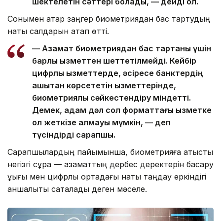
шектелетін сәттері болады, — дейді ол.
Сонымен қатар заңгер биометриядан бас тартудың
нақты салдарын атап өтті.
— Азамат биометриядан бас тартқаны үшін
барлық қызметтен шеттетілмейді. Кейбір
цифрлық қызметтерде, әсіресе банктердің
қашықтан көрсететін қызметтерінде,
биометриялық сәйкестендіру міндетті.
Демек, адам дәл сол форматтағы қызметке
қол жеткізе алмауы мүмкін, — деп
түсіндірді сарапшы.
Сарапшылардың пайымынша, биометрияға қатысты
негізгі сұрақ — азаматтың дербес деректерін басқару
құқығы мен цифрлық ортадағы нақты таңдау еркіндігі
қаншалықты сақталады деген мәселе.