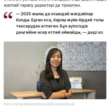
жаппай таралу деректері де тіркелген.
— 2025 жылы да осындай жағдайлар
болды. Бұған қоса, барлық жүйе бірдей толық
тексеруден өтпеген. Бұл қауіпсіздік
деңгейіне әсер етпей қоймайды, — деді ол.
Фото: Гаухар Жахметованың жеке мұрағатынан