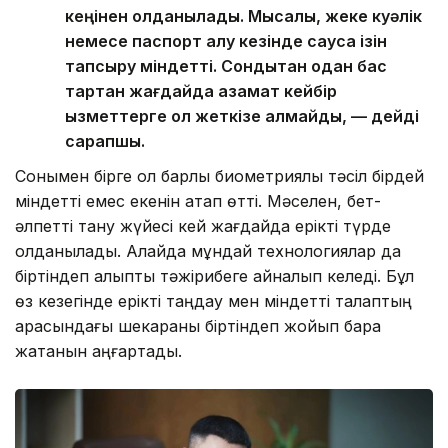
кеңінен қолданылады. Мысалы, жеке куәлік
немесе паспорт алу кезінде саусақ ізін
тапсыру міндетті. Сондықтан одан бас
тартқан жағдайда азамат кейбір
қызметтерге қол жеткізе алмайды, — дейді
сарапшы.
Сонымен бірге ол барлық биометриялық тәсіл бірдей
міндетті емес екенін атап өтті. Мәселен, бет-
әлпетті тану жүйесі кей жағдайда ерікті түрде
қолданылады. Алайда мұндай технологиялар да
біртіндеп қалыпты тәжірибеге айналып келеді. Бұл
өз кезегінде ерікті таңдау мен міндетті талаптың
арасындағы шекараны біртіндеп жойып бара
жатқанын аңғартады.