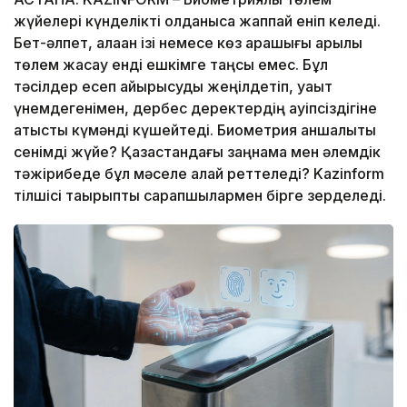
жүйелері күнделікті қолданысқа жаппай еніп келеді.
Бет-әлпет, алақан ізі немесе көз қарашығы арқылы
төлем жасау енді ешкімге таңсық емес. Бұл
тәсілдер есеп айырысуды жеңілдетіп, уақыт
үнемдегенімен, дербес деректердің қауіпсіздігіне
қатысты күмәнді күшейтеді. Биометрия қаншалықты
сенімді жүйе? Қазақстандағы заңнама мен әлемдік
тәжірибеде бұл мәселе қалай реттеледі? Kazinform
тілшісі тақырыпты сарапшылармен бірге зерделеді.