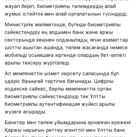
жауап беріп, биометриялық төлемдердің қалай
жұмыс істейтіні мен қалай қорғалатынын түсіндірді.
Министрлік мәліметінше, бүгінде биометриялық
сәйкестендіру ең алдымен банк және қаржы
секторында кеңінен қолданылады, яғни азаматтар
шотты қашықтан ашқанда, төлем жасағанда немесе
мобильді қосымшаға кіргенде олардың бет-әлпеті
арқылы тексеру жүргізіледі.
Ал мемлекеттік қызмет көрсету саласында бұл
үдеріс бірыңғай тәртіпке бағынады. Цифрлық
кодекске сәйкес, барлық мемлекеттік орган
биометриялық сәйкестендіруді тек Ұлттық
биометриялық аутентификация жүйесі арқылы
жүзеге асырады.
Банктер мен төлем ұйымдарына арналған ережені
Қаржы нарығын реттеу агенттігі мен Ұлттық банк