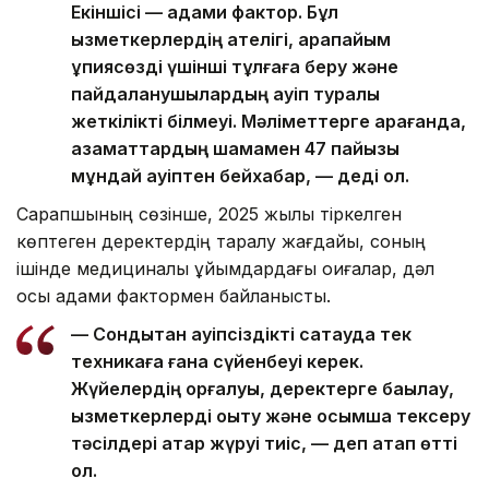
Екіншісі — адами фактор. Бұл
қызметкерлердің қателігі, қарапайым
құпиясөзді үшінші тұлғаға беру және
пайдаланушылардың қауіп туралы
жеткілікті білмеуі. Мәліметтерге қарағанда,
азаматтардың шамамен 47 пайызы
мұндай қауіптен бейхабар, — деді ол.
Сарапшының сөзінше, 2025 жылы тіркелген
көптеген деректердің таралу жағдайы, соның
ішінде медициналық ұйымдардағы оқиғалар, дәл
осы адами фактормен байланысты.
— Сондықтан қауіпсіздікті сақтауда тек
техникаға ғана сүйенбеуі керек.
Жүйелердің қорғалуы, деректерге бақылау,
қызметкерлерді оқыту және қосымша тексеру
тәсілдері қатар жүруі тиіс, — деп атап өтті
ол.