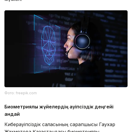
Фото: freepik.com
Биометриялық жүйелердің қауіпсіздік деңгейі
қандай
Киберқауіпсіздік саласының сарапшысы Гаухар
Жахметова Қазақстандағы биометриялық