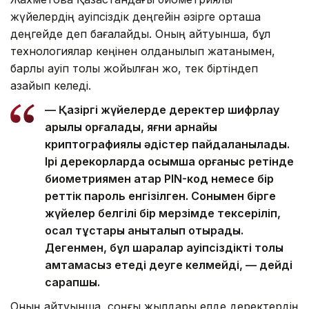
жүйелердің қауіпсіздік деңгейін әзірге орташа
деңгейде деп бағалайды. Оның айтуынша, бұл
технологиялар кеңінен қолданылып жатқанымен,
барлық қауіп толық жойылған жоқ, тек біртіндеп
азайып келеді.
— Қазіргі жүйелерде деректер шифрлау
арқылы қорғалады, яғни арнайы
криптографиялық әдістер пайдаланылады.
Ірі дерекқорларда қосымша қорғаныс ретінде
биометриямен қатар PIN-код немесе бір
реттік пароль енгізілген. Сонымен бірге
жүйелер белгілі бір мерзімде тексеріліп,
осал тұстары анықталып отырады.
Дегенмен, бұл шаралар қауіпсіздікті толық
қамтамасыз етеді деуге келмейді, — дейді
сарапшы.
Оның айтуынша, соңғы жылдары елде деректердің