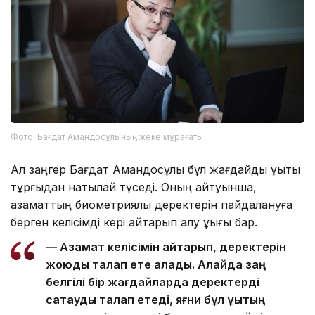
Фото: Бағдат Амандосұлының жеке мұрағаты
Ал заңгер Бағдат Амандосұлы бұл жағдайды құқықтық
тұрғыдан нақтылай түседі. Оның айтуынша,
азаматтың биометриялық деректерін пайдалануға
берген келісімді кері қайтарып алу құқығы бар.
— Азамат келісімін қайтарып, деректерін
жоюды талап ете алады. Алайда заң
белгілі бір жағдайларда деректерді
сақтауды талап етеді, яғни бұл құқықтың