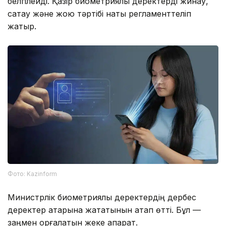
белгілейді. Қазір биометриялық деректерді жинау,
сақтау және жою тәртібі нақты регламенттеліп
жатыр.
Фото: Kazinform
Министрлік биометриялық деректердің дербес
деректер қатарына жататынын атап өтті. Бұл —
заңмен қорғалатын жеке ақпарат.