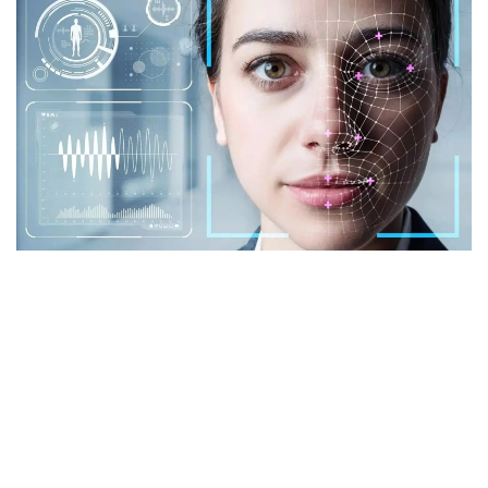
Фото: istockphoto.com
Әлемдік тәжірибе: технология бар, бірақ бәрі
бірдей сене бермейді
Биометриялық технологияларға қатысты
алаңдаушылық бекер емес. Әлемдік тәжірибе бұл
жүйелердің кей жағдайда қателік жіберіп, даулы
жағдайларға себеп болғанын көрсетіп отыр.