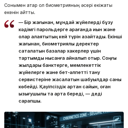
Сонымен қатар ол биометрияның әсері екіжақты
екенін айтты.
— Бір жағынан, мұндай жүйелерді бұзу
кәдімгі парольдерге қарағанда қиын және
олар алаяқтықтың кей түрін азайтады. Екінші
жағынан, биометриялық деректер
сақталатын базалар хакерлер үшін
тартымды нысанға айналып отыр. Соңғы
жылдары банктерге, мемлекеттік
жүйелерге және бет-әлпетті тану
сервистеріне жасалатын шабуылдар саны
көбейді. Қауіпсіздік артқан сайын, оған
қызығушылық та арта береді, — деді
сарапшы.