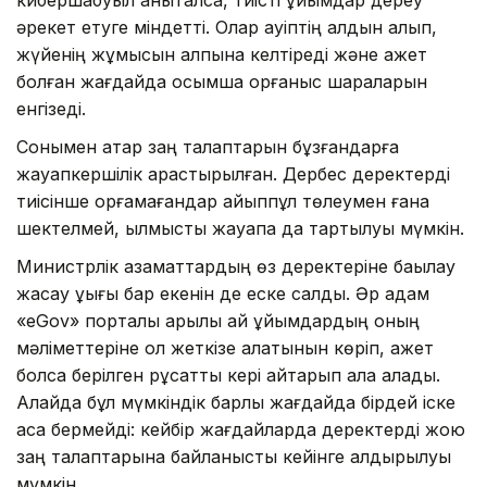
әрекет етуге міндетті. Олар қауіптің алдын алып,
жүйенің жұмысын қалпына келтіреді және қажет
болған жағдайда қосымша қорғаныс шараларын
енгізеді.
Сонымен қатар заң талаптарын бұзғандарға
жауапкершілік қарастырылған. Дербес деректерді
тиісінше қорғамағандар айыппұл төлеумен ғана
шектелмей, қылмыстық жауапқа да тартылуы мүмкін.
Министрлік азаматтардың өз деректеріне бақылау
жасау құқығы бар екенін де еске салды. Әр адам
«eGov» порталы арқылы қай ұйымдардың оның
мәліметтеріне қол жеткізе алатынын көріп, қажет
болса берілген рұқсатты кері қайтарып ала алады.
Алайда бұл мүмкіндік барлық жағдайда бірдей іске
аса бермейді: кейбір жағдайларда деректерді жою
заң талаптарына байланысты кейінге қалдырылуы
мүмкін.