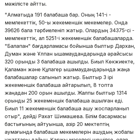
мәжілісте айтты.
"Алматыда 191 балабақша бар. Оның 141-і -
мемлекеттік, 50-ы жекеменшік мекемелер. Онда
39626 бала тәрбиеленіп жатыр. Олардың 34375-сі -
мемлекеттік, ал 5251-і жекеменшік балабақшаларда.
"Балапан" бағдарламасы бойынша былтыр Дархан,
Думан және Ұлпан ықшамаудандарында әрқайсысы
320 орындық 3 балабақша ашылды. Биыл Көкжиекте,
Қалқаман және Құлагер ықшамаудандарында жаңа
балабақшалар салынып жатыр. Былтыр 3 ірі
жекеменшік балабақша қайтарылып, 8 топта
жаңадан 200 орын ашылды. Жалпы былтыр 1314
орындық 25 жекеменшік балабақша ашылған еді.
Биыл 11 жекеменшік балабаша ашу жоспарланып
отыр", дейді Рахат Шимашева. Білім басқармасы
бастығының айтуынша, қазір 20 мектептің
аумағында балабақша мекемелерін ашудың жобалық
құжаттары дайын. Қаржы мәселесі шешілсе, олар