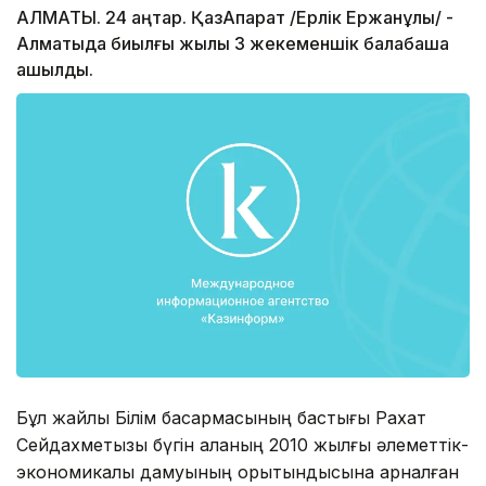
АЛМАТЫ. 24 қаңтар. ҚазАқпарат /Ерлік Ержанұлы/ -
Алматыда биылғы жылы 3 жекеменшік балабақша
ашылды.
Бұл жайлы Білім басқармасының бастығы Рахат
Сейдахметқызы бүгін қаланың 2010 жылғы әлеметтік-
экономикалық дамуының қорытындысына арналған