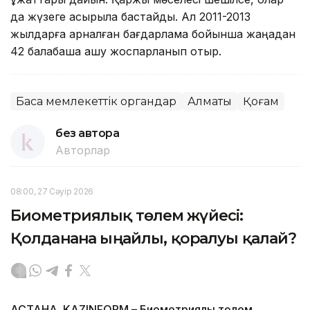
да жүзеге асырыла бастайды. Ал 2011-2013
жылдарға арналған бағдарлама бойынша жаңадан
42 балабақша ашу жоспарланып отыр.
Басқа мемлекеттік органдар
Алматы
Қоғам
без автора
Авторлар
08:00, 27 Сәуір 2026
Биометриялық төлем жүйесі:
Қолданғанға ыңғайлы, қорғалуы қалай?
АСТАНА. KAZINFORM – Биометриялық төлем