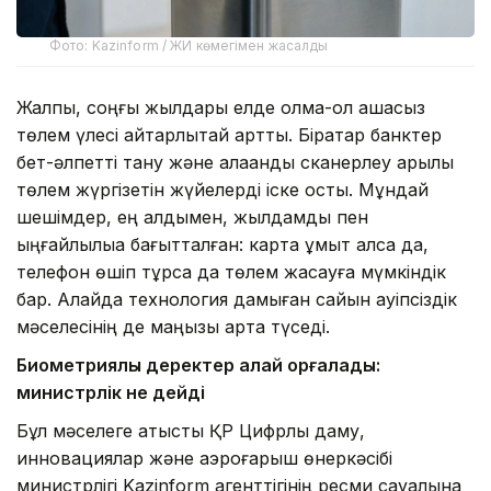
Фото: Kazinform / ЖИ көмегімен жасалды
Жалпы, соңғы жылдары елде қолма-қол ақшасыз
төлем үлесі айтарлықтай артты. Бірқатар банктер
бет-әлпетті тану және алақанды сканерлеу арқылы
төлем жүргізетін жүйелерді іске қосты. Мұндай
шешімдер, ең алдымен, жылдамдық пен
ыңғайлылыққа бағытталған: карта ұмыт қалса да,
телефон өшіп тұрса да төлем жасауға мүмкіндік
бар. Алайда технология дамыған сайын қауіпсіздік
мәселесінің де маңызы арта түседі.
Биометриялық деректер қалай қорғалады:
министрлік не дейді
Бұл мәселеге қатысты ҚР Цифрлық даму,
инновациялар және аэроғарыш өнеркәсібі
министрлігі Kazinform агенттігінің ресми сауалына