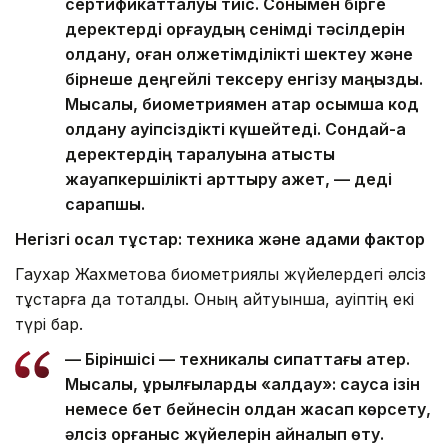
сертификатталуы тиіс. Сонымен бірге
деректерді қорғаудың сенімді тәсілдерін
қолдану, оған қолжетімділікті шектеу және
бірнеше деңгейлі тексеру енгізу маңызды.
Мысалы, биометриямен қатар қосымша код
қолдану қауіпсіздікті күшейтеді. Сондай-ақ
деректердің таралуына қатысты
жауапкершілікті арттыру қажет, — деді
сарапшы.
Негізгі осал тұстар: техника және адами фактор
Гаухар Жахметова биометриялық жүйелердегі әлсіз
тұстарға да тоқталды. Оның айтуынша, қауіптің екі
түрі бар.
— Біріншісі — техникалық сипаттағы қатер.
Мысалы, құрылғыларды «алдау»: саусақ ізін
немесе бет бейнесін қолдан жасап көрсету,
әлсіз қорғаныс жүйелерін айналып өту.