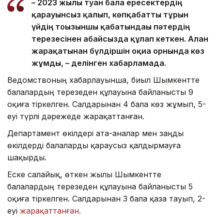
– 2023 жылы туған бала ересектердің
қарауынсыз қалып, көпқабатты тұрғын
үйдің тоғызыншы қабатындағы пәтердің
терезесінен абайсызда құлап кеткен. Алған
жарақатынан бүлдіршін оқиға орнында көз
жұмды, – делінген хабарламада.
Ведомствоның хабарлауынша, биыл Шымкентте
балалардың терезеден құлауына байланысты 9
оқиға тіркелген. Салдарынан 4 бала көз жұмып, 5-
еуі түрлі дәрежеде жарақаттанған.
Департамент өкілдері ата-аналар мен заңды
өкілдерді балаларды қараусыз қалдырмауға
шақырды.
Еске салайық, өткен жылы Шымкентте
балалардың терезеден құлауына байланысты 5
оқиға тіркелген. Салдарынан 3 бала қаза тауып, 2-
еуі
жарақаттанған.