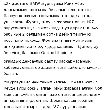
«27 жастағы BMW жүргізушісі Райымбек
даңғылымен шығысқа бет алып келе жатып,
Яасауи көшесімен қиылысқан жерде апатқа
ұшыраған. Жүргізуші ауыр жарақат алып, №7
ауруханаға шұғыл жеткізілді. Бұл дерек ҚР ҚК 345-
бабының 2-бөлімімен сотқа дейінгі тергеу ісі
реестріне тіркелді. Жол апатының мән жайы
анықталып жатыр», - деді қалалық ПД анықтау
бөлімінің басшысы Олжас Шәріпов.
Қоғамдық денсаулық сақтау басқармасының
хабарлауынша, ер адамның жағдайы өте мүшкіл
болған.
«Жүргізуші есінен танып қалған. Комада жатыр.
Кеуде тұсы соққы алған. Миы жарақат алған. Сол
жақ сан сүйегі сынған. Қазір ол жасанды желдету
аппаратына қосылған. Шоққа қарсы терапия
жасалып жатыр», - деді №7 аурухананың