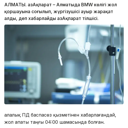
АЛМАТЫ. ҚазАқпарат – Алматыда BMW көлігі жол
қоршауына соғылып, жүргізушісі ауыр жарақат
алды, деп хабарлайды ҚазАқпарат тілшісі.
Қалалық ПД баспасөз қызметінен хабарлағандай,
жол апаты таңғы 04:00 шамасында болған.