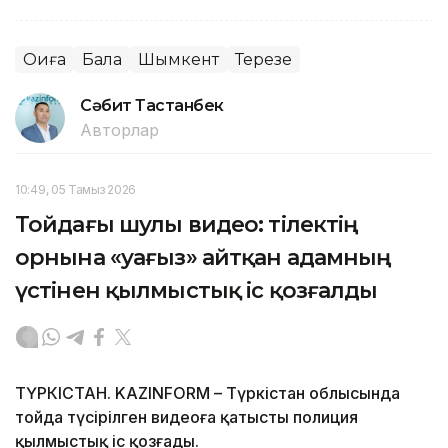
Оқиға
Бала
Шымкент
Терезе
Сәбит Тастанбек
Авторлар
10:49, 05 Тамыз 2026
Тойдағы шулы видео: тілектің
орнына «уағыз» айтқан адамның
үстінен қылмыстық іс қозғалды
ТҮРКІСТАН. KAZINFORM – Түркістан облысында
тойда түсірілген видеоға қатысты полиция
қылмыстық іс қозғады.