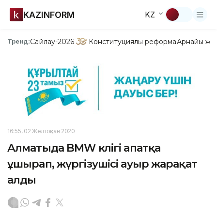
KAZINFORM
KZ
Сайлау-2026
Конституциялық реформа
Арнайы жо
Тренд:
16:55, 02 Желтоқсан 2020
Алматыда BMW көлігі апатқа
ұшырап, жүргізушісі ауыр жарақат
алды