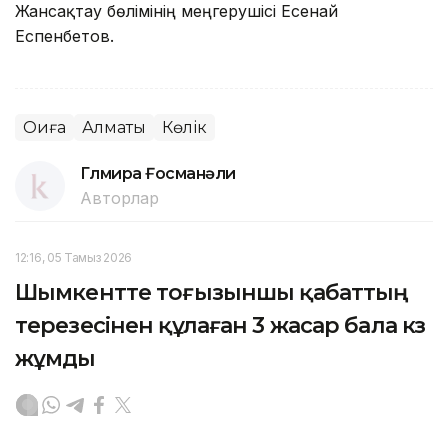
Жансақтау бөлімінің меңгерушісі Есенай
Еспенбетов.
Оқиға
Алматы
Көлік
Гүлмира Ғосманәли
Авторлар
12:16, 05 Тамыз 2026
Шымкентте тоғызыншы қабаттың
терезесінен құлаған 3 жасар бала көз
жұмды