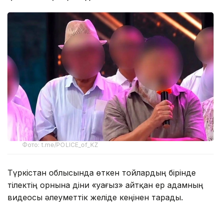
Фото: t.me/POLICE_of_KZ
Түркістан облысында өткен тойлардың бірінде
тілектің орнына діни «уағыз» айтқан ер адамның
видеосы әлеуметтік желіде кеңінен тарады.
Бейнежазбада ол тойларда арақтың қойылмай