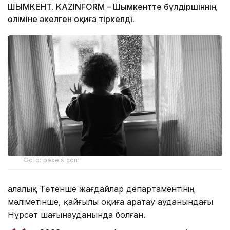
ШЫМКЕНТ. KAZINFORM – Шымкентте бүлдіршіннің
өліміне әкелген оқиға тіркелді.
Фото: pexels.com
Қалалық Төтенше жағдайлар департаментінің
мәліметінше, қайғылы оқиға Қаратау ауданындағы
Нұрсәт шағынауданында болған.