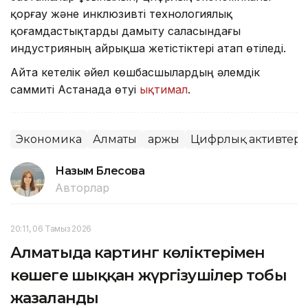
қорғау және инклюзивті технологиялық
қоғамдастықтарды дамыту саласындағы
индустрияның айрықша жетістіктері атап өтіледі.
Айта кетелік әйел көшбасшылардың әлемдік
саммиті Астанада өтуі
ықтимал
.
Экономика
Алматы
Қаржы
Цифрлық активтер
Назым Бөлесова
Авторлар
20:11, 06 Тамыз 2026
Алматыда картинг көліктерімен
көшеге шыққан жүргізушілер тобы
жазаланды