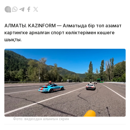
АЛМАТЫ. KAZINFORM — Алматыда бір топ азамат
картингке арналған спорт көліктерімен көшеге
шықты.
Фото: видеодан алынғын скрин