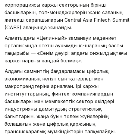
корпорациясы қаржы секторының бірінші
басшыларын, топ-менеджерлерін және саланың
жетекші сарапшыларын Central Asia Fintech Summit
(CAFS) алаңында жинайды.
Алматыдағы «Целинный» заманауи мәдениет
орталығында өтетін ауқымды іс-шараның басты
тақырыбы — «Сенім дәуірі: алдағы онжылдықтағы
қаржы нарығы қандай болмақ».
Алдағы саммиттің бағдарламасы цифрлық
экономиканың негізгі сын-қатерлері мен
макротрендтеріне арналған. Ірі қаржы
институттарының, финтех-компаниялардың
басшылары мен мемлекеттік сектор өкілдері
индустрияны дамытудың стратегиялық
бағыттарын, жаңа буын төлем жүйелерінің
болашағын және цифрлық қаржының
трансшекаралық мүмкіндіктерін талқылайды.