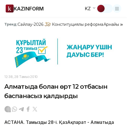
KAZINFORM
KZ
Сайлау-2026
Конституциялық реформа
Арнайы жо
Тренд:
12:38, 28 Тамыз 2010
Алматыда болған өрт 12 отбасын
баспанасыз қалдырды
АСТАНА. Тамыздың 28-і. ҚазАқпарат - Алматыда