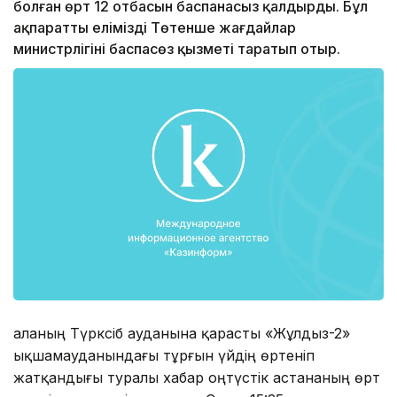
болған өрт 12 отбасын баспанасыз қалдырды. Бұл
ақпаратты еліміздің Төтенше жағдайлар
министрлігінің баспасөз қызметі таратып отыр.
Қаланың Түрксіб ауданына қарасты «Жұлдыз-2»
ықшамауданындағы тұрғын үйдің өртеніп
жатқандығы туралы хабар оңтүстік астананың өрт