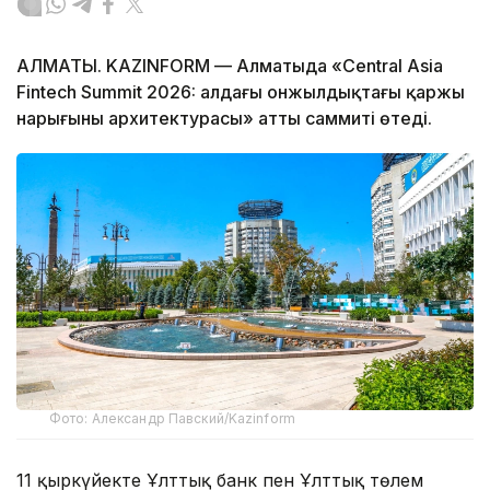
АЛМАТЫ. KAZINFORM — Алматыда «Central Asia
Fintech Summit 2026: алдағы онжылдықтағы қаржы
нарығының архитектурасы» атты саммиті өтеді.
Фото: Александр Павский/Kazinform
11 қыркүйекте Ұлттық банк пен Ұлттық төлем