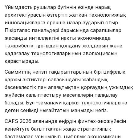
Ұйымдастырушылар бүгіннің өзінде нарық
архитектурасын өзгертіп жатқан технологиялық
инновацияларға ерекше назар аударып отыр.
Пікірталас панельдері барысында сарапшылар
жасанды интеллектіні нақты экономикада
тәжірибелік тұрғыдан қолдану жолдарын және
қадағалау технологияларының эволюциясын
қарастырады.
Саммиттің негізгі тақырыптарының бірі цифрлық
қаржы активтері саласындағы жаһандық
бәсекелестік пен алаяқтықтан қорғаудың ұжымдық
жүйесін қалыптастыру мәселелерін талқылау
болады. Бұл -заманауи қаржы технологияларына
деген сенімді нығайтатын маңызды негіз.
CAFS 2026 алаңында өңірдің финтех-экожүйесін
кеңейтуге бағытталған жаңа стратегиялық
бастамалар ұсынылып, цифрлық экономиканы