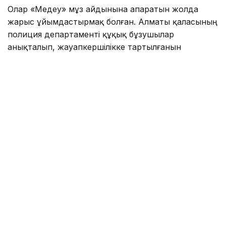
Олар «Медеу» мұз айдынына апаратын жолда
жарыс ұйымдастырмақ болған. Алматы қаласының
полиция департаменті құқық бұзушылар
анықталып, жауапкершілікке тартылғанын
мәлімдеді.
— Тексеру нәтижесінде оқиғаға қатысқан
барлық азаматтың жеке басы жедел түрде
анықталды. Жол қозғалысы қағидаларын
бұзғаны үшін 4 азамат әкімшілік
жауапкершілікке тартылды. Барлық спорт
көліктері мамандандырылған айыппұл
тұрағына қойылды, — деп хабарлады
департаменттен.
Сонымен қатар Алматы полициясы ортақ
пайдалануға арналған автомобиль жолдарына
спорттық техниканың шығуына болмайтынын еске
салды.