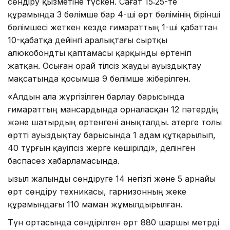
сөндіру қызметіне түскен. Сағат 15:25-те
құрамында 3 бөлімше бар 4-ші өрт бөлімінің бірінші
бөлімшесі жеткен кезде ғимараттың 1-ші қабаттан
10-қабатқа дейінгі аралықтағы сыртқы
алюкобондты қаптамасы қарқынды өртеніп
жатқан. Осыған орай тілсіз жауды ауыздықтау
мақсатында қосымша 9 бөлімше жіберілген.
«Алдын ала жүргізілген барлау барысында
ғимараттың мансардында орналасқан 12 пәтердің
және шатырдың өртенгені анықталды. Қатерге толы
өртті ауыздықтау барысында 1 адам құтқарылып,
40 тұрғын қауіпсіз жерге көшірілді», делінген
баспасөз хабарламасында.
Қызыл жалынды сөндіруге 14 негізгі және 5 арнайы
өрт сөндіру техникасы, гарнизонның жеке
құрамындағы 110 маман жұмылдырылған.
Түн ортасында сөндірілген өрт 880 шаршы метрді