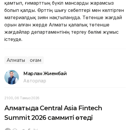
қамтып, ғимарттың бүкіл мансарды жарамсыз
болып қалды. Өрттің шығу себептері мен келтірген
материалдық зиян нақтылануда. Төтенше жағдай
орын алған жерде Алматы қалалық төтенше
жағдайлар департаментінің тергеу бөлімі жұмыс
істеуде.
Алматы
Қоғам
Марлан Жиембай
Авторлар
21:00, 06 Тамыз 2026
Алматыда Central Asia Fintech
Summit 2026 саммиті өтеді