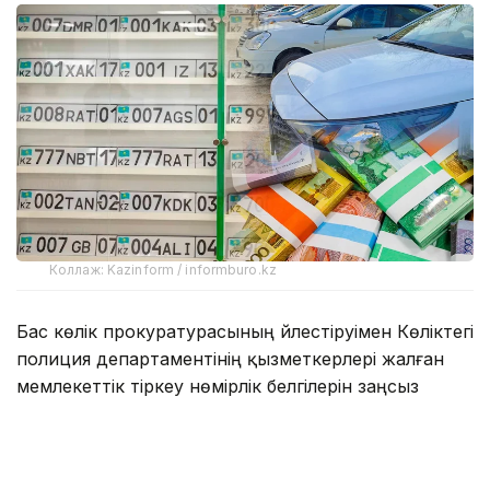
Коллаж: Kazinform / informburo.kz
Бас көлік прокуратурасының үйлестіруімен Көліктегі
полиция департаментінің қызметкерлері жалған
мемлекеттік тіркеу нөмірлік белгілерін заңсыз
дайындау және тарату схемасының жолын кесті.
— Алматыда жүйелі түрде жалған
мемлекеттік нөмірлерді дайындаумен