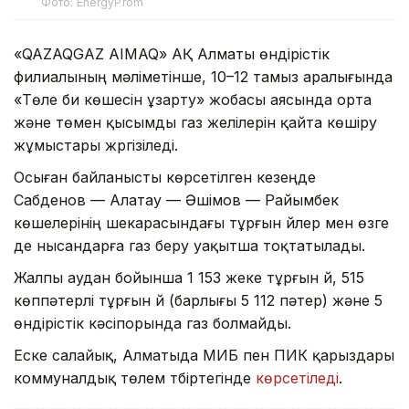
Фото: EnergyProm
«QAZAQGAZ AIMAQ» АҚ Алматы өндірістік
филиалының мәліметінше, 10–12 тамыз аралығында
«Төле би көшесін ұзарту» жобасы аясында орта
және төмен қысымды газ желілерін қайта көшіру
жұмыстары жүргізіледі.
Осыған байланысты көрсетілген кезеңде
Сабденов — Алатау — Әшімов — Райымбек
көшелерінің шекарасындағы тұрғын үйлер мен өзге
де нысандарға газ беру уақытша тоқтатылады.
Жалпы аудан бойынша 1 153 жеке тұрғын үй, 515
көппәтерлі тұрғын үй (барлығы 5 112 пәтер) және 5
өндірістік кәсіпорында газ болмайды.
Еске салайық, Алматыда МИБ пен ПИК қарыздары
коммуналдық төлем түбіртегінде
көрсетіледі
.