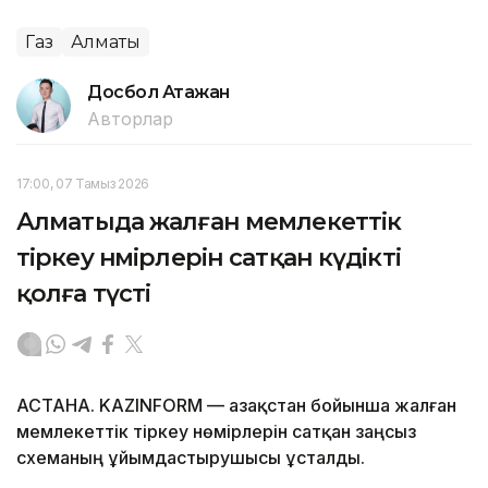
Газ
Алматы
Досбол Атажан
Авторлар
17:00, 07 Тамыз 2026
Алматыда жалған мемлекеттік
тіркеу нөмірлерін сатқан күдікті
қолға түсті
АСТАНА. KAZINFORM — Қазақстан бойынша жалған
мемлекеттік тіркеу нөмірлерін сатқан заңсыз
схеманың ұйымдастырушысы ұсталды.