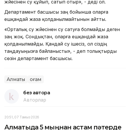
жүйесінен су құйып, сатып отыр», - деді ол.
Департамент басшысы заң бойынша оларға
ешқандай жаза қолданылмайтынын айтты.
«Орталық су жүйесінен су сатуға болмайды деген
заң жоқ. Сондықтан, оларға ешқандай жаза
қолданылмайды. Қандай су ішесіз, ол сіздің
таңдауыңызға байланысты», - деп толықтырды
сөзін департамент басшысы.
Алматы
Қоғам
без автора
Авторлар
20:51, 07 Тамыз 2026
Алматыда 5 мыңнан астам пәтерде