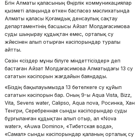
Бүгін Алматы қаласының Өңірлік коммуникациялар
қызметі алаңында өткен баспасөз мәслихатында
Алматы қаласы Қоғамдық денсаулық сақтау
департаментінің басшысы Айзат Молдағасимова
суды шыңырау құдықтан емес, орталық су
жүйесінен алып отырған кәсіпорындар туралы
айтты.
Сөзін «сіздер мұны білуге міндеттісіздер» деп
бастаған Айзат Молдағасимова Алматыдағы 13 су
сататын кәсіпорын жағдайын баяндады.
«Біздің бақылауымызда 13 бөтелкеге су құйып
сататын кәсіпорын бар. Оның 9-ы Aqua Vista, Bizz,
Vita, Sevens water, Calipso, Aqua nova, Росинка, Хан
Тенгри, Серебренная сынды кәсіпорындар суды
бұрғыланған құдықтан алып отыр, ал «Nova
water», «Auwa Domino», «Тибетская вода»,
«Самал» сынды кәсіпорындар қаланың орталық су