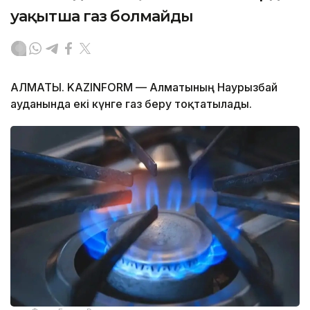
уақытша газ болмайды
АЛМАТЫ. KAZINFORM — Алматының Наурызбай
ауданында екі күнге газ беру тоқтатылады.