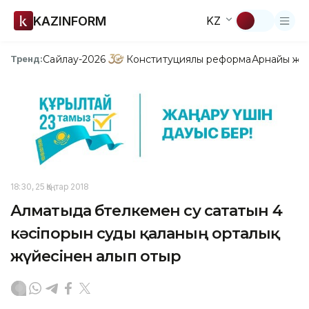
KAZINFORM
KZ
Сайлау-2026
Конституциялық реформа
Арнайы жо
Тренд:
18:30, 25 Қаңтар 2018
Алматыда бөтелкемен су сататын 4
кәсіпорын суды қаланың орталық
жүйесінен алып отыр