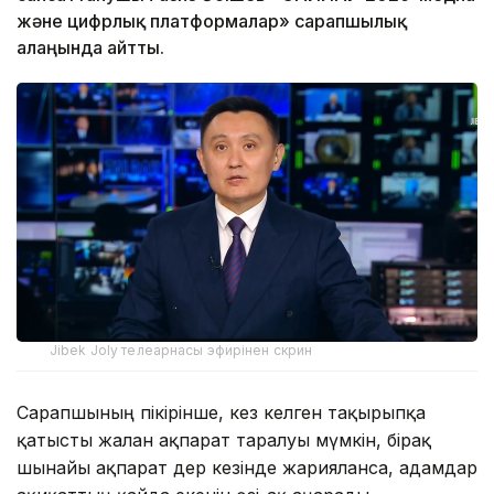
және цифрлық платформалар» сарапшылық
алаңында айтты.
Jibek Joly телеарнасы эфирінен скрин
Сарапшының пікірінше, кез келген тақырыпқа
қатысты жалған ақпарат таралуы мүмкін, бірақ
шынайы ақпарат дер кезінде жарияланса, адамдар