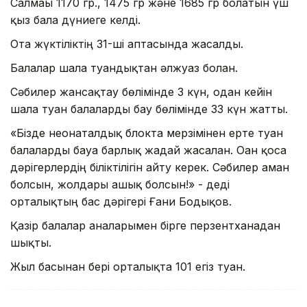
Салмағы 1170 гр., 1475 гр және 1685 гр болатын үш
қыз бала дүниеге келді.
Ота жүктіліктің 31-ші аптасында жасалды.
Балалар шала туғандықтан әлжуаз болған.
Сәбилер жансақтау бөлімінде 3 күн, одан кейін
шала туған балаларды бағу бөлімінде 33 күн жатты.
«Бізде неонаталдық блокта мерзімінен ерте туған
балаларды бағуға барлық жағдай жасалған. Оған қоса
дәрігерлердің біліктілігін айту керек. Сәбилер аман
болсын, жолдары ашық болсын!» - деді
орталықтың бас дәрігері Ғани Бодықов.
Қазір балалар аналарымен бірге перзентханадан
шықты.
Жыл басынан бері орталықта 101 егіз туған.