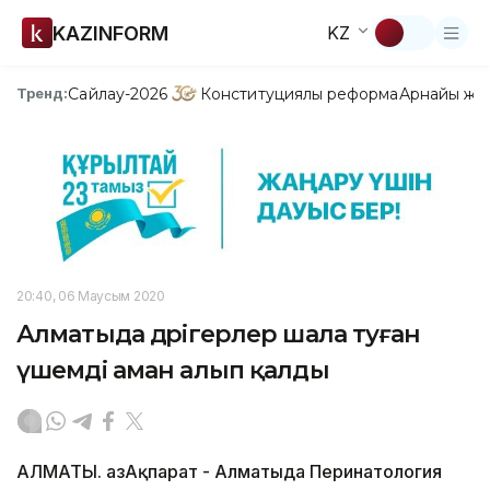
KAZINFORM
KZ
Сайлау-2026
Конституциялық реформа
Арнайы жо
Тренд:
20:40, 06 Маусым 2020
Алматыда дәрігерлер шала туған
үшемді аман алып қалды
АЛМАТЫ. ҚазАқпарат - Алматыда Перинатология