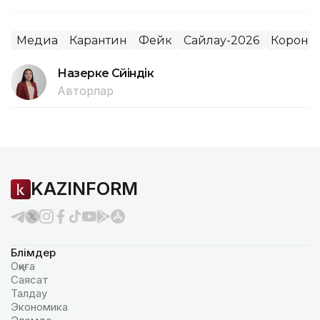
Медиа
Карантин
Фейк
Сайлау-2026
Корона
Назерке Сүйіндік
Авторлар
KAZINFORM
Бөлімдер
Оқиға
Саясат
Талдау
Экономика