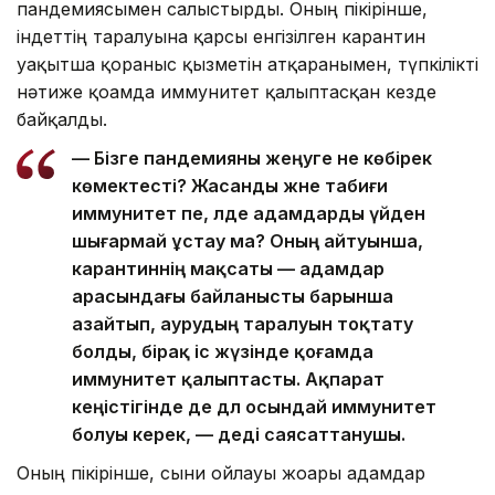
пандемиясымен салыстырды. Оның пікірінше,
індеттің таралуына қарсы енгізілген карантин
уақытша қорғаныс қызметін атқарғанымен, түпкілікті
нәтиже қоғамда иммунитет қалыптасқан кезде
байқалды.
— Бізге пандемияны жеңуге не көбірек
көмектесті? Жасанды және табиғи
иммунитет пе, әлде адамдарды үйден
шығармай ұстау ма? Оның айтуынша,
карантиннің мақсаты — адамдар
арасындағы байланысты барынша
азайтып, аурудың таралуын тоқтату
болды, бірақ іс жүзінде қоғамда
иммунитет қалыптасты. Ақпарат
кеңістігінде де дәл осындай иммунитет
болуы керек, — деді саясаттанушы.
Оның пікірінше, сыни ойлауы жоғары адамдар