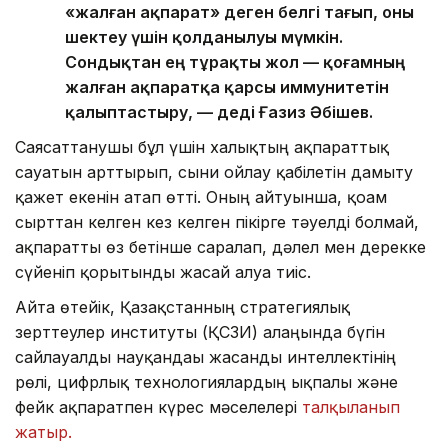
«жалған ақпарат» деген белгі тағып, оны
шектеу үшін қолданылуы мүмкін.
Сондықтан ең тұрақты жол — қоғамның
жалған ақпаратқа қарсы иммунитетін
қалыптастыру, — деді Ғазиз Әбішев.
Саясаттанушы бұл үшін халықтың ақпараттық
сауатын арттырып, сыни ойлау қабілетін дамыту
қажет екенін атап өтті. Оның айтуынша, қоғам
сырттан келген кез келген пікірге тәуелді болмай,
ақпаратты өз бетінше саралап, дәлел мен дерекке
сүйеніп қорытынды жасай алуға тиіс.
Айта өтейік, Қазақстанның стратегиялық
зерттеулер институты (ҚСЗИ) алаңында бүгін
сайлауалды науқандағы жасанды интеллектінің
рөлі, цифрлық технологиялардың ықпалы және
фейк ақпаратпен күрес мәселелері
талқыланып
жатыр.