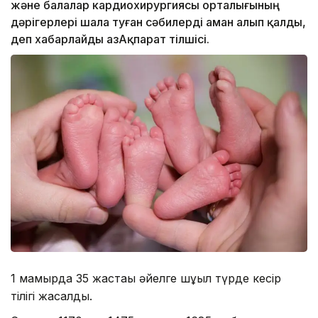
және балалар кардиохирургиясы орталығының
дәрігерлері шала туған сәбилерді аман алып қалды,
деп хабарлайды ҚазАқпарат тілшісі.
1 мамырда 35 жастағы әйелге шұғыл түрде кесір
тілігі жасалды.