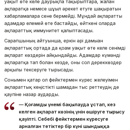
уақыт өте келе даурықпа тақырыптарға, жалған
ақпаратқа немесе шұғыл әрекет етуге шақыратын
хабарламаларға сене бермейді. Мұндай ақпаратты
адамдар елемей өте бастайды, өйткені оларда
ақпараттық иммунитет қалыптасады.
Сарапшының айтуынша, еркін әрі дамыған
ақпараттық ортада да қоғам уақыт өте келе сенімді
ақпарат көздерін айқындайды. Адамдар күмәнді
ақпаратқа тап болған кезде, оны сол дереккөздер
арқылы тексеруге тырысады.
Сонымен қатар ол фейктермен күрес желеуімен
ақпараттық кеңістікті шамадан тыс реттеудің де
қаупіне назар аударды.
— Қоғамды үнемі бақылауда ұстап, кез
келген ақпарат көзінің үнін өшіруге тырысу
қауіпті. Себебі фейктермен күресуге
арналған тетіктер бір күні шындыққа