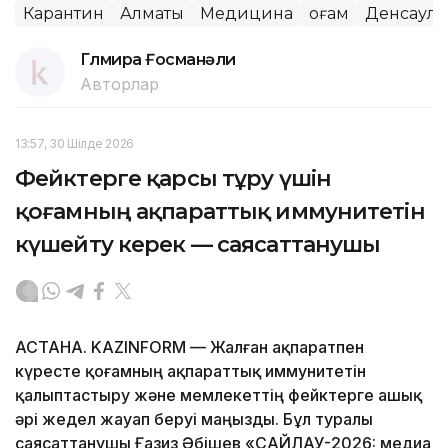
Карантин
Алматы
Медицина
Қоғам
Денсаул
Гүлмира Ғосманәли
Авторлар
13:57, 30 Шілде 2026
Фейктерге қарсы тұру үшін
қоғамның ақпараттық иммунитетін
күшейту керек — саясаттанушы
АСТАНА. KAZINFORM — Жалған ақпаратпен
күресте қоғамның ақпараттық иммунитетін
қалыптастыру және мемлекеттің фейктерге ашық
әрі жедел жауап беруі маңызды. Бұл туралы
саясаттанушы Ғазиз Әбішев «САЙЛАУ-2026: медиа