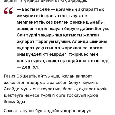
ақиқаттың қайда екенін өзі-ақ аңғарады.
— Басты мәселе — қоғамның ақпараттық
иммунитетін қалыптастыру және
мемлекеттің кез келген фейкке шынайы,
ашық әрі жедел жауап беруге дайын болуы.
Сан түрлі тақырыпқа қатысты жалған
ақпарат таралуы мүмкін. Алайда шынайы
ақпарат уақытында жарияланса, қоғам
оны күнделікті өмірдегі тәжірибесімен
салыстырып, ақиқатқа оңай көз жеткізеді,
— деді ол.
Ғазиз Әбішевтің айтуынша, жалған ақпарат
жекелеген дағдарыстарға себеп болуы мүмкін.
Алайда мұны сылтауратып, барлық ақпарат көзін
шектеуге немесе түрлі пікірге тосқауыл қоюға
болмайды.
Саясаттанушы бұл жағдайды коронавирус