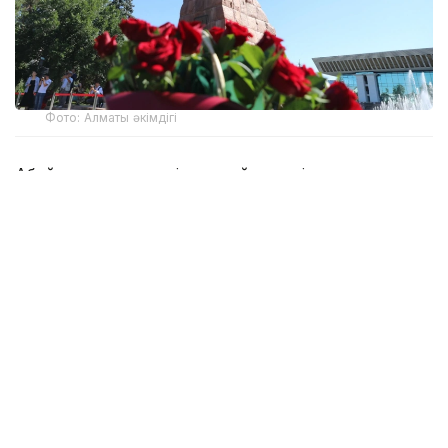
Фото: Алматы әкімдігі
Абай мұрасы әлемдік деңгейде кеңінен танылған.
1995 жылы ақынның 150 жылдығы ЮНЕСКО
көлемінде аталып өтті. Оның әдеби, философиялық
және музыкалық мұрасы, білім, еңбек, әділет және
адамгершілік туралы ой-тұжырымдары бүгін де өз
маңызын жоғалтқан жоқ.
– Абай күніне орай республика бойынша
350-ден астам мәдени, ғылыми-танымдық,
білім беру және спорттық іс-шара
ұйымдастырылады. Республикалық
бағдарламадағы негізгі іс-шаралар