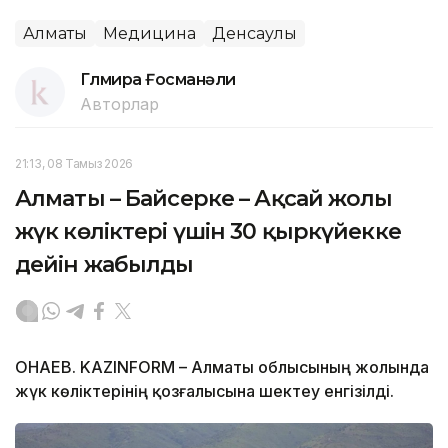
Алматы
Медицина
Денсаулық
Гүлмира Ғосманәли
Авторлар
21:13, 08 Тамыз 2026
Алматы – Байсерке – Ақсай жолы
жүк көліктері үшін 30 қыркүйекке
дейін жабылды
ҚОНАЕВ. KAZINFORM – Алматы облысының жолында
жүк көліктерінің қозғалысына шектеу енгізілді.