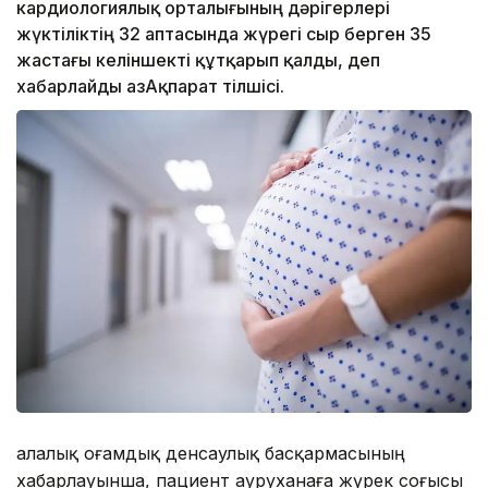
кардиологиялық орталығының дәрігерлері
жүктіліктің 32 аптасында жүрегі сыр берген 35
жастағы келіншекті құтқарып қалды, деп
хабарлайды ҚазАқпарат тілшісі.
Қалалық Қоғамдық денсаулық басқармасының
хабарлауынша, пациент ауруханаға жүрек соғысы