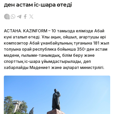
ден астам іс-шара өтеді
АСТАНА. KAZINFORM – 10 тамызда елімізде Абай
күні аталып өтеді. Ұлы ақын, ойшыл, ағартушы әрі
композитор Абай Құнанбайұлының туғанына 181 жыл
толуына орай республика бойынша 350-ден астам
мәдени, ғылыми-танымдық, білім беру және
спорттық іс-шара ұйымдастырылады, деп
хабарлайды Мәдениет және ақпарат министрлігі.