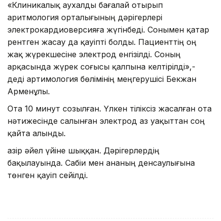
«Клиникалық аухалды бағалай отырып
аритмология орталығының дәрігерлері
электрокардиоверсияға жүгінбеді. Сонымен қатар
рентген жасау да қауіпті болды. Пациенттің оң
жақ жүрекшесіне электрод енгізілді. Соның
арқасында жүрек соғысы қалпына келтірілді»,-
деді артимология бөлімінің меңгерушісі Бекжан
Арменұлы.
Ота 10 минут созылған. Үлкен тіліксіз жасалған ота
нәтижесінде салынған электрод аз уақыттан соң
қайта алынды.
Қазір әйел үйіне шыққан. Дәрігерлердің
бақылауында. Сабіи мен ананың денсаулығына
төнген қауіп сейілді.