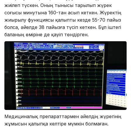
жиілеп түскен. Оның тынысы тарылып жүрек
соғысы минутына 160-тан асып кеткен. Жүректің
жиырылу функциясы қалыпты кезде 55-70 пайыз
болса, әйелде 38 пайызға түсіп кеткен. Бұл іштегі
баланың өміріне де қауіп төндірген.
Медициналық препараттармен әйелдің жүрегінің
жұмысын қалыпқа келтіре мүмкін болмаған.