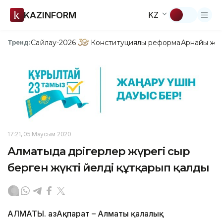
KAZINFORM
KZ
Сайлау-2026
Конституциялық реформа
Арнайы жо
Тренд:
17:21, 05 Маусым 2020
Алматыда дәрігерлер жүрегі сыр
берген жүкті әйелді құтқарып қалды
АЛМАТЫ. ҚазАқпарат – Алматы қалалық