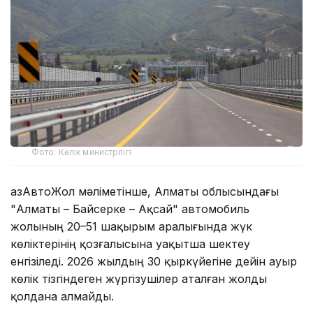
Фото: Көлік министрлігі
ҚазАвтоЖол мәліметінше, Алматы облысындағы
"Алматы – Байсерке – Ақсай" автомобиль
жолының 20–51 шақырым аралығында жүк
көліктерінің қозғалысына уақытша шектеу
енгізіледі. 2026 жылдың 30 қыркүйегіне дейін ауыр
көлік тізгіндеген жүргізушілер аталған жолды
қолдана алмайды.