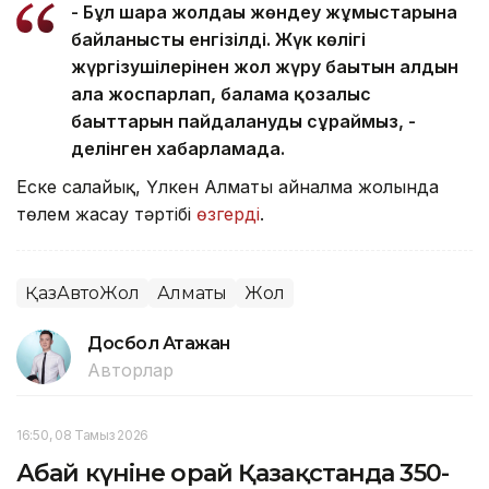
- Бұл шара жолдағы жөндеу жұмыстарына
байланысты енгізілді. Жүк көлігі
жүргізушілерінен жол жүру бағытын алдын
ала жоспарлап, балама қозғалыс
бағыттарын пайдалануды сұраймыз, -
делінген хабарламада.
Еске салайық, Үлкен Алматы айналма жолында
төлем жасау тәртібі
өзгерді
.
ҚазАвтоЖол
Алматы
Жол
Досбол Атажан
Авторлар
16:50, 08 Тамыз 2026
Абай күніне орай Қазақстанда 350-