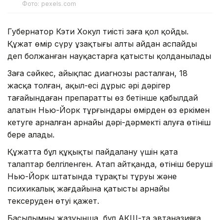
Фото: pexels.com
Губернатор Кэти Хокул тиісті заңға қол қойды.
Құжат өмір сүру ұзақтығы алты айдан аспайды
деп болжанған науқастарға қатысты қолданылады
Заңға сәйкес, айықпас диагнозы расталған, 18
жасқа толған, ақыл-есі дұрыс әрі дәрігер
тағайындаған препаратты өз бетінше қабылдай
алатын Нью-Йорк тұрғындары өмірден өз еркімен
кетуге арналған арнайы дәрі-дәрмекті алуға өтініш
бере алады.
Құжатта бұл құқықты пайдалану үшін қатаң
талаптар белгіленген. Атап айтқанда, өтініш беруші
Нью-Йорк штатында тұрақты тұруы және
психикалық жағдайына қатысты арнайы
тексеруден өтуі қажет.
Басылымның жазуынша, бұл АҚШ-та эвтаназияға