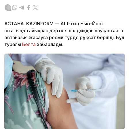
АСТАНА. KAZINFORM — АҚШ-тың Нью-Йорк
штатында айықпас дертке шалдыққан науқастарға
эвтаназия жасауға ресми түрде рұқсат берілді. Бұл
туралы
Белта
хабарлады.