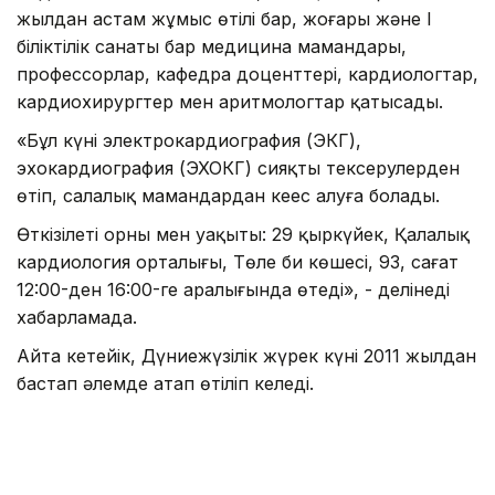
жылдан астам жұмыс өтілі бар, жоғары және I
біліктілік санаты бар медицина мамандары,
профессорлар, кафедра доценттері, кардиологтар,
кардиохирургтер мен аритмологтар қатысады.
«Бұл күні электрокардиография (ЭКГ),
эхокардиография (ЭХОКГ) сияқты тексерулерден
өтіп, салалық мамандардан кеңес алуға болады.
Өткізілеті орны мен уақыты: 29 қыркүйек, Қалалық
кардиология орталығы, Төле би көшесі, 93, сағат
12:00-ден 16:00-ге аралығында өтеді», - делінеді
хабарламада.
Айта кетейік, Дүниежүзілік жүрек күні 2011 жылдан
бастап әлемде атап өтіліп келеді.