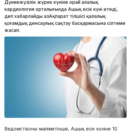
Дүниежүзілік жүрек күніне орай Қалалық
кардиология орталығында Ашық есік күні өтеді,
деп хабарлайды ҚазАқпарат тілшісі қалалық
қоғамдық денсаулық сақтау басқармасына сілтеме
жасап.
Ведомствоның мәліметінше, Ашық есік күніне 10