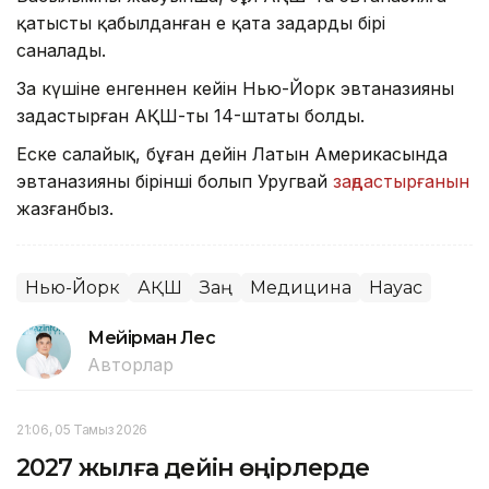
қатысты қабылданған ең қатаң заңдардың бірі
саналады.
Заң күшіне енгеннен кейін Нью-Йорк эвтаназияны
заңдастырған АҚШ-тың 14-штаты болды.
Еске салайық, бұған дейін Латын Америкасында
эвтаназияны бірінші болып Уругвай
заңдастырғанын
жазғанбыз.
Нью-Йорк
АҚШ
Заң
Медицина
Науқас
Мейірман Лес
Авторлар
21:06, 05 Тамыз 2026
2027 жылға дейін өңірлерде