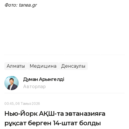
Фото: tanea.gr
Алматы
Медицина
Денсаулық
Думан Арғынгелді
Авторлар
00:45, 06 Тамыз 2026
Нью-Йорк АҚШ-та эвтаназияға
рұқсат берген 14-штат болды