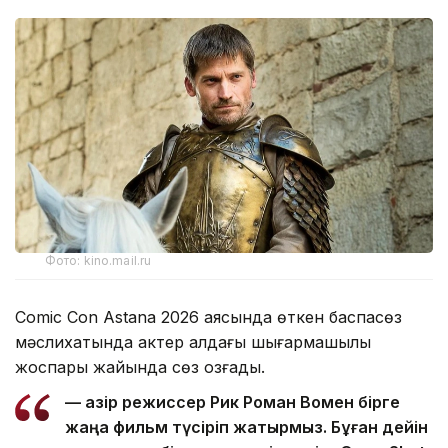
Фото: kino.mail.ru
Comic Con Astana 2026 аясында өткен баспасөз
мәслихатында актер алдағы шығармашылық
жоспары жайында сөз қозғады.
— Қазір режиссер Рик Роман Вомен бірге
жаңа фильм түсіріп жатырмыз. Бұған дейін