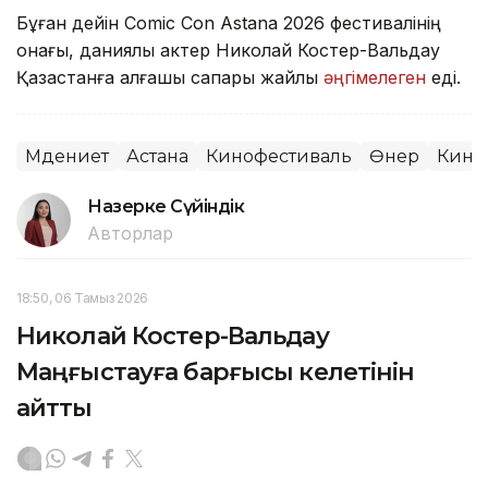
Бұған дейін Comic Con Astana 2026 фестивалінің
қонағы, даниялық актер Николай Костер-Вальдау
Қазақстанға алғашқы сапары жайлы
әңгімелеген
еді.
Мәдениет
Астана
Кинофестиваль
Өнер
Кино
Назерке Сүйіндік
Авторлар
18:50, 06 Тамыз 2026
Николай Костер-Вальдау
Маңғыстауға барғысы келетінін
айтты