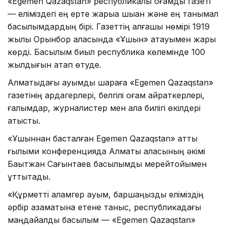
«Egemen Qazaqstan» республикалық қоғамдық газеті
— еліміздегі ең ерте жарыққа шыққан және ең танымал
басылымдардың бірі. Газеттің алғашқы нөмірі 1919
жылы Орынбор қаласында «Ұшқын» атауымен жарық
көрді. Басылым биыл республика көлемінде 100
жылдығын атап өтуде.
Алматыдағы ауқымды шараға «Egemen Qazaqstan»
газетінің ардагерлері, белгілі қоғам қайраткерлері,
ғалымдар, журналистер мен қала билігі өкілдері
қатысты.
«Ұшқыннан басталған Egemen Qazaqstan» атты
ғылыми конференцияда Алматы қаласының әкімі
Бақытжан Сағынтаев басылымды мерейтойымен
құттықтады.
«Құрметті қаламгер қауым, баршаңызды еліміздің
әрбір азаматына етене таныс, республикадағы
маңдайалды басылым — «Egemen Qazaqstan»