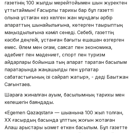
газетінің 100 жылдық мерейтойымен шын жүректен
құттықтаймын! Ғасырлық тарихы бар бұл газетті
қолына ұстаған кез келген жан мұндағы әрбір
ақпараттың шынайылығына, көтерген тақырыптың
маңыздылығына кәміл сенеді. Себебі, газеттің
кәсіби деңгейі, ұстанған бағыты ешқашан өзгерген
емес. Әлем мен қоғам, саясат пен экономика,
әдебиет пен мәдениет, спорт пен туризм
айдарлары бойынша тың ақпарат таратқан басылым
парақтарында жаңашылдық пен ұрпақтар
сабақтастығының ізі сайрап жатыр», - деді Бақытжан
Сағынтаев.
Шараға жиналған қауым, басылымның тарихы мен
келешегін баяндады.
«Egemen Qazaqstan» — шыққанына 100 жыл толған,
ХХ ғасырдың басында ұлттың жоғын жоқтаған
Алаш арыстары қызмет еткен басылым. Бұл газетте