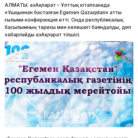
АЛМАТЫ. ҚазАқпарат – Ұлттық кітапханада
«Ұшқыннан басталған Egemen Qazaqstan» атты
ғылыми конференция өтті. Онда республикалық
басылымның тарихы мен келешегі баяндалды, деп
хабарлайды ҚазАқпарат тілшісі.