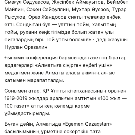
Смағұл Сәдуақасов, Жүсіпбек Аймауытов, Бейімбет
Майлин, Сәкен Сейфуллин, Мұхтар Әуезов, Тұрар
Рысқұлов, Ораз Жандосов сияқты тұлғалар еңбек
етті. Сондықтан бұл — ұлттың тойы, халықттың
тойы, рухани кеңістігімізде болып жатқан ұлы
оқиғалардың бірі. Той құтты болсын!» - деді жазушы
Нұрлан Оразалин
Ғылыми конференция барысында газеттің бірқатар
ардагерлері «Алматыға сіңірген еңбегі үшін»
медалімен және Алматы қаласы әкімінің алғыс
хатымен марапатталды.
Сонымен қатар, ҚР Ұлттық кітапханасының қорынан
1919-2019 жылдар аралығын қамтитын «100 жыл —
100 газет» атты кең көлемді көрме
ұйымдастырылды.
Бұған дейін, Алматыда «Egemen Qazaqstan»
басылымының құрметіне ескерткіш тақта