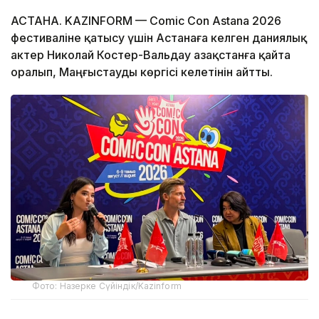
АСТАНА. KAZINFORM — Comic Con Astana 2026
фестиваліне қатысу үшін Астанаға келген даниялық
актер Николай Костер-Вальдау Қазақстанға қайта
оралып, Маңғыстауды көргісі келетінін айтты.
Фото: Назерке Сүйіндік/Kazinform