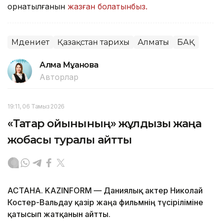
орнатылғанын
жазған болатынбыз.
Мәдениет
Қазақстан тарихы
Алматы
БАҚ
Алма Мұқанова
Авторлар
19:11, 06 Тамыз 2026
«Тақтар ойынының» жұлдызы жаңа
жобасы туралы айтты
АСТАНА. KAZINFORM — Даниялық актер Николай
Костер-Вальдау қазір жаңа фильмнің түсіріліміне
қатысып жатқанын айтты.