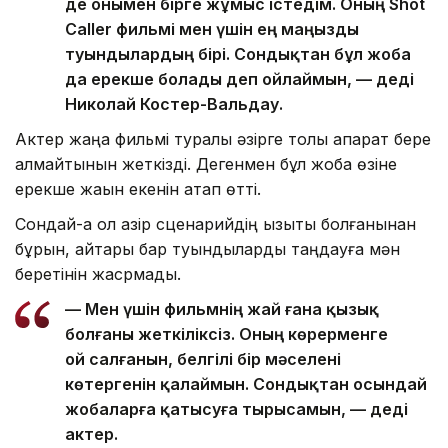
де онымен бірге жұмыс істедім. Оның Shot
Caller фильмі мен үшін ең маңызды
туындылардың бірі. Сондықтан бұл жоба
да ерекше болады деп ойлаймын, — деді
Николай Костер-Вальдау.
Актер жаңа фильмі туралы әзірге толық ақпарат бере
алмайтынын жеткізді. Дегенмен бұл жоба өзіне
ерекше жақын екенін атап өтті.
Сондай-ақ ол қазір сценарийдің қызықты болғанынан
бұрын, айтары бар туындыларды таңдауға мән
беретінін жасрмады.
— Мен үшін фильмнің жай ғана қызық
болғаны жеткіліксіз. Оның көрерменге
ой салғанын, белгілі бір мәселені
көтергенін қалаймын. Сондықтан осындай
жобаларға қатысуға тырысамын, — деді
актер.