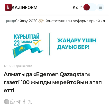
KAZINFORM
KZ
Сайлау-2026
Конституциялық реформа
Арнайы жо
Тренд:
17:12, 08 Қараша 2019
Алматыда «Egemen Qazaqstan»
газеті 100 жылдық мерейтойын атап
өтті