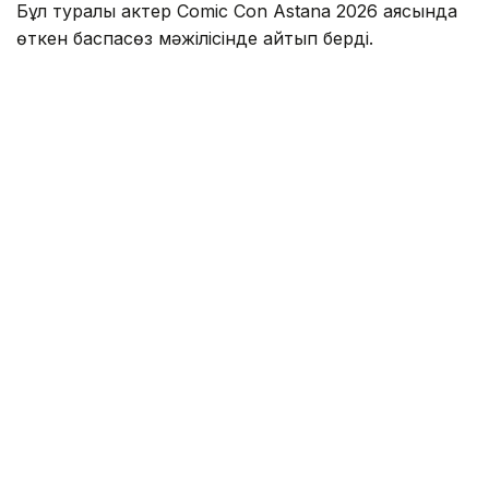
Бұл туралы актер Comic Con Astana 2026 аясында
өткен баспасөз мәжілісінде айтып берді.
Оның сөзінше, Қазақстанда болған аз уақыттың
өзінде жергілікті халықтың қонақжайлығы мен ақжарқын
көңілі ерекше әсер қалдырған.
— Мені қарсы алған ұйымдастырушылар
да, осында жолыққан адамдар да өте
керемет екен. Осы сапардан кейін
Қазақстанға міндетті түрде тағы келуім
керек деп ойлап отырмын. Әсіресе,
Маңғыстауға барғым келеді, — деді
Николай Костер-Вальдау.
Сондай ақ актер Астананың өзі күткеннен әлдеқайда
заманауи қала екенін айтып, Қазақстан туралы
алғашқы әсерінің өте жақсы болғанын жеткізді.
— Астананың осыншалықты керемет қала