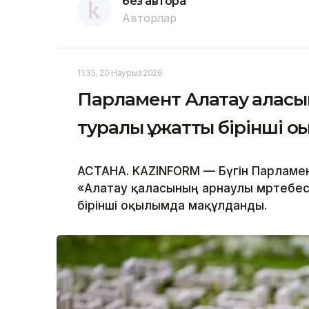
без автора
Авторлар
11:35, 20 Наурыз 2026
Парламент Алатау қаласы
туралы құжатты бірінші о
АСТАНА. KAZINFORM — Бүгін Парламе
«Алатау қаласының арнаулы мәртебе
бірінші оқылымда мақұлданды.