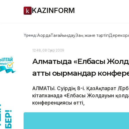
KAZINFORM
Ақорда
Тағайындау
Заң және тәртіп
Дерекқор
Тренд:
12:48, 08 Сәуір 2009
Алматыда «Елбасы Жолда
атты оқырмандар конфер
АЛМАТЫ. Сәуірдің 8-і. ҚазАқпарат /Ер
кітапханада «Елбасы Жолдауын қолд
конференциясы өтті,