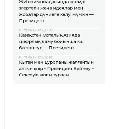
ЖИ олимпиадасында әлемді
өзгертетін жаңа идеялар мен
жобалар дүниеге келуі мүмкін —
Президент
03 тамыз 2026, 15:05
Қазақстан Орталық Азияда
цифрлық даму бойынша көш
бастап тұр — Президент
03 тамыз 2026, 12:18
Қытай мен Еуропаны жалғайтын
алтын көпір – Президент Бейнеу –
Сексеуіл жолы туралы