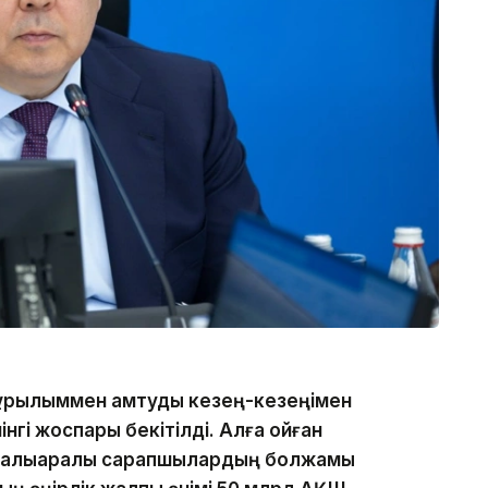
құрылыммен қамтуды кезең-кезеңімен
нгі жоспары бекітілді. Алға қойған
, халықаралық сарапшылардың болжамы