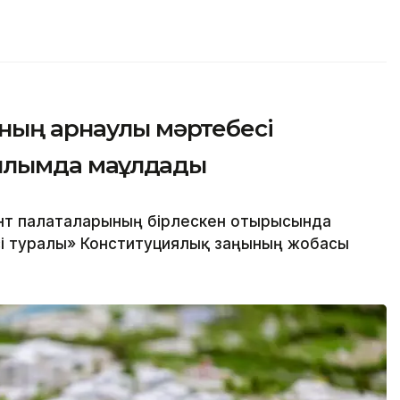
ның арнаулы мәртебесі
қылымда мақұлдады
нт палаталарының бірлескен отырысында
сі туралы» Конституциялық заңының жобасы