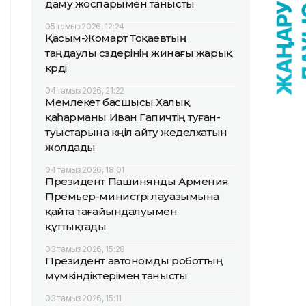
даму жоспарымен танысты
05 тамыз 2026, 12:24
Қасым-Жомарт Тоқаевтың
таңдаулы сөздерінің жинағы жарық
көрді
04 тамыз 2026, 21:22
Мемлекет басшысы Халық
қаһарманы Иван Гапичтің туған-
туыстарына көңіл айту жеделхатын
жолдады
04 тамыз 2026, 18:01
Президент Пашинянды Армения
Премьер-министрі лауазымына
қайта тағайындалуымен
құттықтады
03 тамыз 2026, 15:28
Президент автономды роботтың
мүмкіндіктерімен танысты
03 тамыз 2026, 15:11