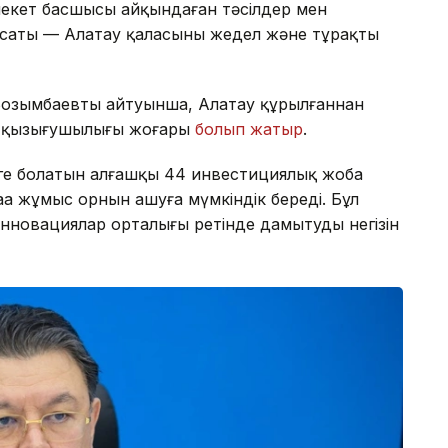
млекет басшысы айқындаған тәсілдер мен
мақсаты — Алатау қаласының жедел және тұрақты
Бозымбаевтың айтуынша, Алатау құрылғаннан
ың қызығушылығы жоғары
болып жатыр
.
теңге болатын алғашқы 44 инвестициялық жоба
а жұмыс орнын ашуға мүмкіндік береді. Бұл
нновациялар орталығы ретінде дамытудың негізін