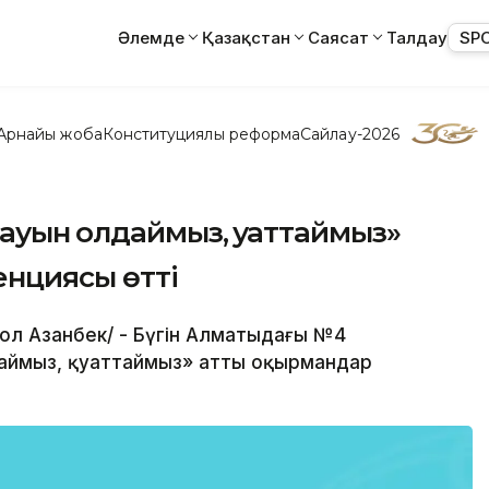
Әлемде
Қазақстан
Саясат
Талдау
SP
Арнайы жоба
Конституциялық реформа
Сайлау-2026
уын қолдаймыз, қуаттаймыз»
енциясы өтті
бол Азанбек/ - Бүгін Алматыдағы №4
аймыз, қуаттаймыз» атты оқырмандар