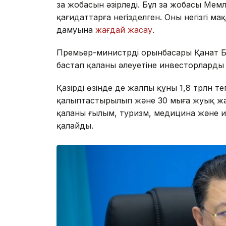
заң жобасын әзірледі. Бұл заң жобасы Ме
қағидаттарға негізделген. Оның негізгі 
дамуына
жағдай жасау
.
Премьер-министрдің орынбасары Қанат 
бастап қаланың әлеуетіне инвесторлард
Қазірдің өзінде де жалпы құны 1,8 трлн 
қалыптастырылып және 30 мыңға жуық жаң
қаланың ғылым, туризм, медицина және и
қалайды.