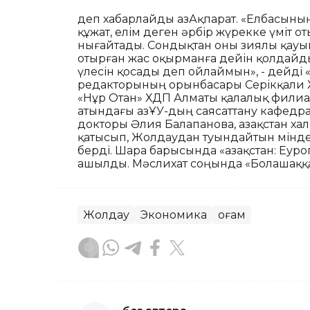
деп хабарлайды ҚазАқпарат. «Елбасын
құжат, елім деген әрбір жүрекке үміт 
нығайтады. Сондықтан оны зиялы қауы
отырған жас оқырманға дейін қолдайды
үлесін қосады деп ойлаймын», - дейді 
редакторының орынбасары Серікқали Ха
«Нұр Отан» ХДП Алматы қалалық филиа
атындағы ҚазҰУ-дың саясаттану кафед
докторы Әлия Балапанова, Қазақстан ха
қатысып, Жолдаудан туындайтын міндет
берді. Шара барысында «Қазақстан: Еуро
ашылды. Мәслихат соңында «Болашаққа
Жолдау
Экономика
Қоғам