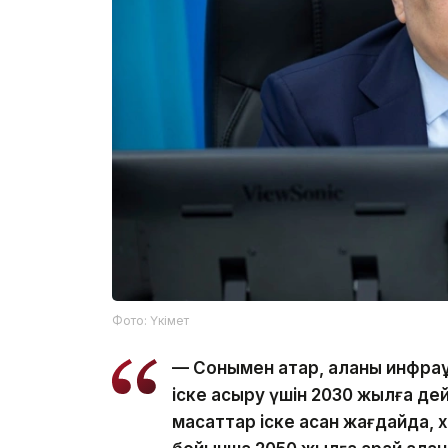
Фото: Үкімет
— Сонымен қатар, қаланы инфра
іске асыру үшін 2030 жылға дейі
мақсаттар іске асқан жағдайда