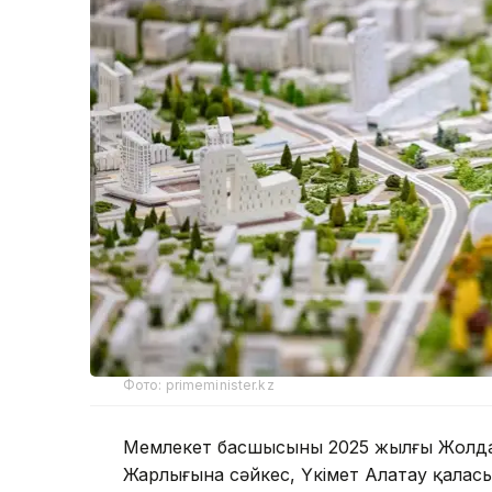
Фото: primeminister.kz
Мемлекет басшысының 2025 жылғы Жолд
Жарлығына сәйкес, Үкімет Алатау қалас