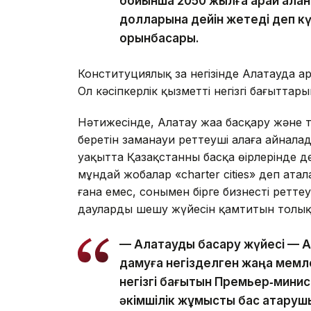
бойынша 2050 жылға қарай қала
долларына дейін жетеді деп к
орынбасары.
Конституциялық заң негізінде Алатауда
Ол кәсіпкерлік қызметтің негізгі бағыттар
Нәтижесінде, Алатау жаңа басқару және 
беретін заманауи реттеуші алаңға айнала
уақытта Қазақстанның басқа өңірлерінде 
мұндай жобалар «charter cities» деп ата
ғана емес, сонымен бірге бизнесті ретт
дауларды шешу жүйесін қамтитын толық
— Алатауды басқару жүйесі — Al
дамуға негізделген жаңа мемле
негізгі бағытын Премьер‑минис
әкімшілік жұмысты бас атқару