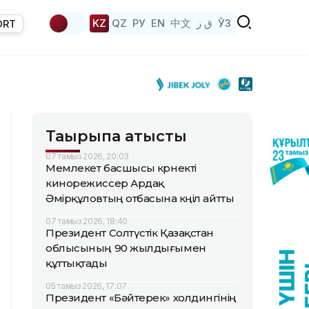
KZ
QZ
РУ
EN
中文
ق ز
ЎЗ
ORT
Тақырыпқа қатысты
07 тамыз 2026, 20:03
Мемлекет басшысы көрнекті
кинорежиссер Ардақ
Әмірқұловтың отбасына көңіл айтты
07 тамыз 2026, 18:40
Президент Солтүстік Қазақстан
облысының 90 жылдығымен
құттықтады
05 тамыз 2026, 17:07
Президент «Бәйтерек» холдингінің