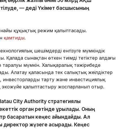
ның өңірлік жалпы өнімі 50 млрд АҚШ
үтілуде, — деді Үкімет басшысының
 арнайы құқықтық режим қалыптасады.
ын
қамтиды
.
технологиялық шешімдерді енгізуге мүмкіндік
ды. Қалада сынақтан өткен тиімді тетіктер алдағы
де таралуы мүмкін. Халықаралық тәжірибеде
лады. Алатау қаласында тек салықтық жеңілдіктер
еу, инвесторларды тарту және инвестициялық
 экожүйе қалыптастыру жоспарланып отыр.
atau City Authority стратегиялық
кеттік орган ретінде құрылады. Оның
тр басқаратын кеңес айқындайды. Ал
шы директор жүзеге асырады. Кеңес