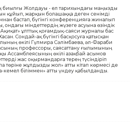
ың биылғы Жолдауы - ел тарихындағы маңызды
отын құйып, жарқын болашаққа деген сенімді
мнан бастап, бүгінгі конференцияға жиналып
, ондағы міндеттердің жүзеге асуына өзіндік
«Ақиқат» ұлттық қоғамдық-саяси журналы бас
сан. Сондай-ақ бүгінгі басқосуға қатысқан
лының өкілі Гүлмира Сәлімбаева, әл-Фараби
расының профессоры, саясаттану ғылымының
лқы Ассамблеясының өкілі Қазақбай Қасымов
терді жас оқырмандарға терең түсіндіріп
па төріне жұлдызды жол» атты кітап көрмесі де
-кемел біліммен» атты үндеу қабылданды.