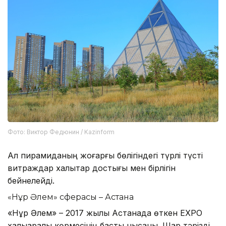
Фото: Виктор Федюнин / Kazinform
Ал пирамиданың жоғарғы бөлігіндегі түрлі түсті
витраждар халықтар достығы мен бірлігін
бейнелейді.
«Нұр Әлем» сферасы – Астана
«Нұр Әлем» – 2017 жылы Астанада өткен EXPO
халықаралық көрмесінің басты нысаны. Шар тәрізді