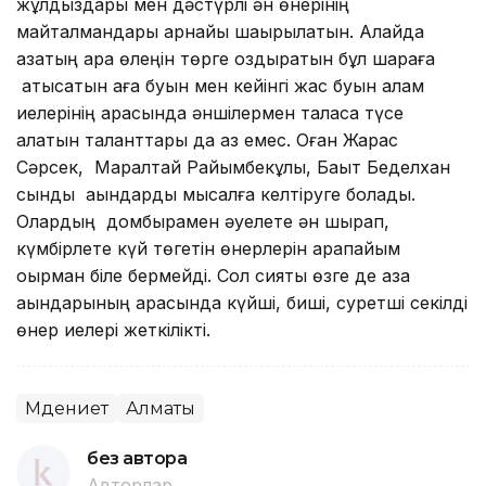
жұлдыздары мен дәстүрлі ән өнерінің
майталмандары арнайы шақырылатын. Алайда
қазақтың қара өлеңін төрге оздыратын бұл шараға
қатысатын аға буын мен кейінгі жас буын қалам
иелерінің арасында әншілермен таласқа түсе
алатын таланттары да аз емес. Оған Жарас
Сәрсек, Маралтай Райымбекұлы, Бақыт Беделхан
сынды ақындарды мысалға келтіруге болады.
Олардың домбырамен әуелете ән шырқап,
күмбірлете күй төгетін өнерлерін қарапайым
оқырман біле бермейді. Сол сияқты өзге де қазақ
ақындарының арасында күйші, биші, суретші секілді
өнер иелері жеткілікті.
Мәдениет
Алматы
без автора
Авторлар