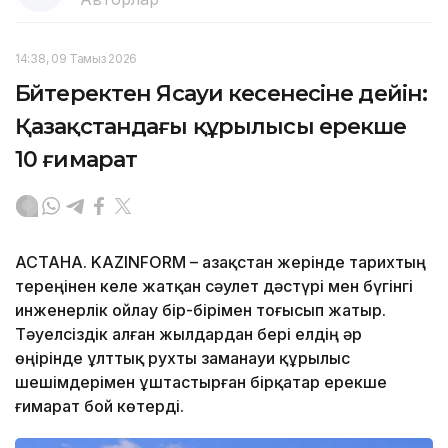
14:38, 09 Тамыз 2026
Бәйтеректен Ясауи кесенесіне дейін:
Қазақстандағы құрылысы ерекше
10 ғимарат
АСТАНА. KAZINFORM – Қазақстан жерінде тарихтың
тереңінен келе жатқан сәулет дәстүрі мен бүгінгі
инженерлік ойлау бір-бірімен тоғысып жатыр.
Тәуелсіздік алған жылдардан бері елдің әр
өңірінде ұлттық рухты заманауи құрылыс
шешімдерімен ұштастырған бірқатар ерекше
ғимарат бой көтерді.