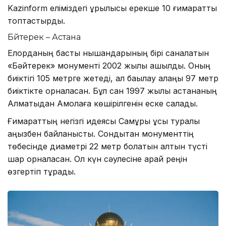
Kazinform еліміздегі құрылысы ерекше 10 ғимаратты
топтастырды.
Бәйтерек – Астана
Елорданың басты нышандарының бірі саналатын
«Бәйтерек» монументі 2002 жылы ашылды. Оның
биіктігі 105 метрге жетеді, ал бақылау алаңы 97 метр
биіктікте орналасқан. Бұл сан 1997 жылы астананың
Алматыдан Ақмолаға көшірілгенін еске салады.
Ғимараттың негізгі идеясы Самұрық құсы туралы
аңызбен байланысты. Сондықтан монументтің
төбесінде диаметрі 22 метр болатын алтын түсті
шар орналасқан. Ол күн сәулесіне қарай реңін
өзгертіп тұрады.