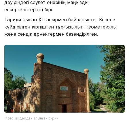
дәуіріндегі сәулет өнерінің маңызды
ескерткіштерінің бірі.
Тарихи нысан XI ғасырмен байланысты. Кесене
күйдірілген кірпіштен тұрғызылып, геометриялық
және сәндік өрнектермен безендірілген.
Фото: видеодан алынған скрин