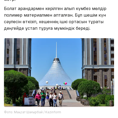
Болат арқандармен керілген алып күмбез мөлдір
полимер материалмен қапталған. Бұл шешім күн
сәулесін өткізіп, кешеннің ішкі ортасын тұрақты
деңгейде ұстап тұруға мүмкіндік береді.
Фото: Мақсат Шағырбай / Kazinform