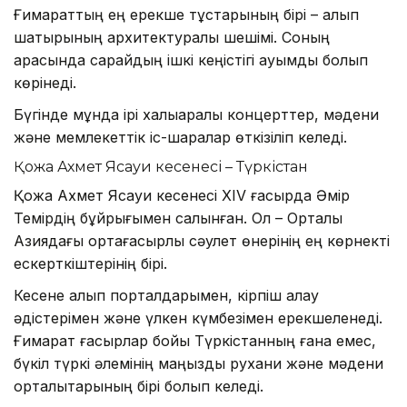
Ғимараттың ең ерекше тұстарының бірі – алып
шатырының архитектуралық шешімі. Соның
арқасында сарайдың ішкі кеңістігі ауқымды болып
көрінеді.
Бүгінде мұнда ірі халықаралық концерттер, мәдени
және мемлекеттік іс-шаралар өткізіліп келеді.
Қожа Ахмет Ясауи кесенесі – Түркістан
Қожа Ахмет Ясауи кесенесі XIV ғасырда Әмір
Темірдің бұйрығымен салынған. Ол – Орталық
Азиядағы ортағасырлық сәулет өнерінің ең көрнекті
ескерткіштерінің бірі.
Кесене алып порталдарымен, кірпіш қалау
әдістерімен және үлкен күмбезімен ерекшеленеді.
Ғимарат ғасырлар бойы Түркістанның ғана емес,
бүкіл түркі әлемінің маңызды рухани және мәдени
орталықтарының бірі болып келеді.