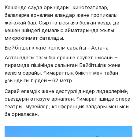
Кешенде сауда орындары, кинотеатрлар,
балаларға арналған алаңдар және тропикалық
жағажай бар. Сыртта қысқы аяз болған кезде де
кешен ішіндегі демалыс аймақтарында жылы
микроклимат сақталады.
Бейбітшілік және келісім сарайы – Астана
Астанадағы тағы бір ерекше сәулет нысаны –
пирамида пішінінде салынған Бейбітшілік және
келісім сарайы. Ғимараттың биіктігі мен табан
ұзындығы бірдей – 62 метр.
Сарай әлемдік және дәстүрлі діндер лидерлерінің
съездерін өткізуге арналған. Ғимарат ішінде опера
театры, музейлер, конференция залдары мен қысқы
бақ орналасқан.