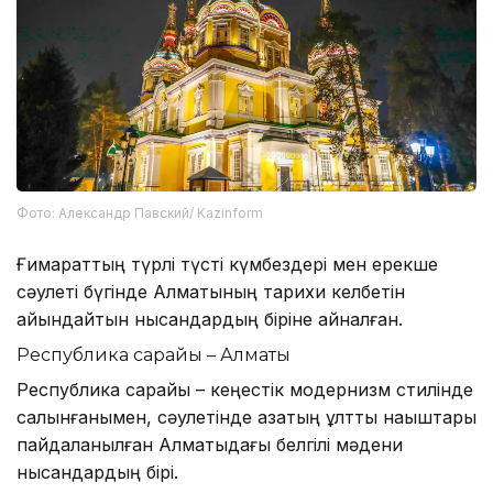
Фото: Александр Павский/ Kazinform
Ғимараттың түрлі түсті күмбездері мен ерекше
сәулеті бүгінде Алматының тарихи келбетін
айқындайтын нысандардың біріне айналған.
Республика сарайы – Алматы
Республика сарайы – кеңестік модернизм стилінде
салынғанымен, сәулетінде қазақтың ұлттық нақыштары
пайдаланылған Алматыдағы белгілі мәдени
нысандардың бірі.