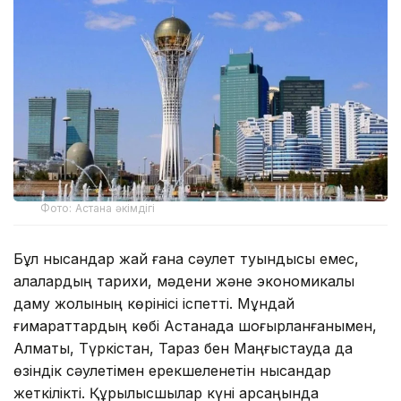
Фото: Астана әкімдігі
Бұл нысандар жай ғана сәулет туындысы емес,
қалалардың тарихи, мәдени және экономикалық
даму жолының көрінісі іспетті. Мұндай
ғимараттардың көбі Астанада шоғырланғанымен,
Алматы, Түркістан, Тараз бен Маңғыстауда да
өзіндік сәулетімен ерекшеленетін нысандар
жеткілікті. Құрылысшылар күні қарсаңында