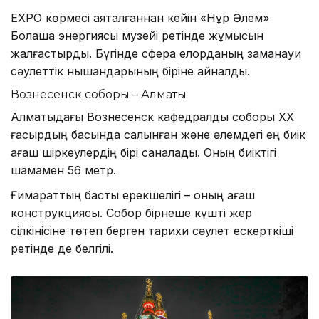
EXPO көрмесі аяқталғаннан кейін «Нұр Әлем»
Болашақ энергиясы музейі ретінде жұмысын
жалғастырды. Бүгінде сфера елорданың заманауи
сәулеттік нышандарының біріне айналды.
Вознесенск соборы – Алматы
Алматыдағы Вознесенск кафедралды соборы ХХ
ғасырдың басында салынған және әлемдегі ең биік
ағаш шіркеулердің бірі саналады. Оның биіктігі
шамамен 56 метр.
Ғимараттың басты ерекшелігі – оның ағаш
конструкциясы. Собор бірнеше күшті жер
сілкінісіне төтеп берген тарихи сәулет ескерткіші
ретінде де белгілі.