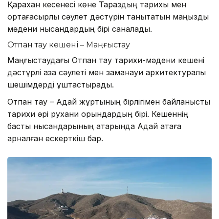
Қарахан кесенесі көне Тараздың тарихы мен
ортағасырлық сәулет дәстүрін танытатын маңызды
мәдени нысандардың бірі саналады.
Отпан тау кешені – Маңғыстау
Маңғыстаудағы Отпан тау тарихи-мәдени кешені
дәстүрлі қазақ сәулеті мен заманауи архитектуралық
шешімдерді ұштастырады.
Отпан тау – Адай жұртының бірлігімен байланысты
тарихи әрі рухани орындардың бірі. Кешеннің
басты нысандарының қатарында Адай атаға
арналған ескерткіш бар.