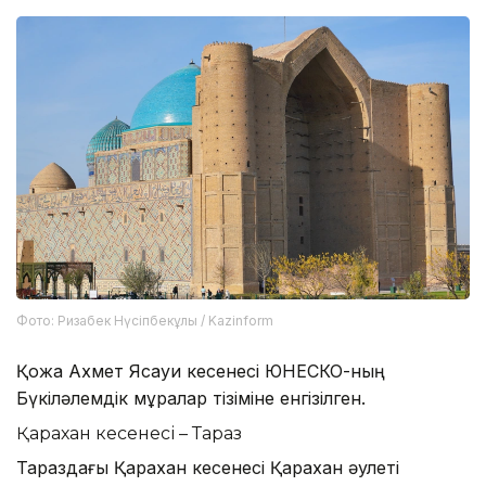
Фото: Ризабек Нүсіпбекұлы / Kazinform
Қожа Ахмет Ясауи кесенесі ЮНЕСКО-ның
Бүкіләлемдік мұралар тізіміне енгізілген.
Қарахан кесенесі – Тараз
Тараздағы Қарахан кесенесі Қарахан әулеті