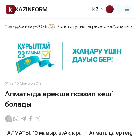
KAZINFORM
KZ
Сайлау-2026
Конституциялық реформа
Арнайы жо
Тренд:
01:52, 10 Мамыр 2012
Алматыда ерекше поэзия кеші
болады
АЛМАТЫ. 10 мамыр. ҚазАқпарат - Алматыда ертең,