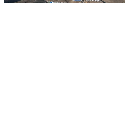
Фото: Маңғыстау өңірлік коммуникация қызметі
Бүгінде бұл аумақта ұлттық мерекелер, мәдени және
рухани іс-шаралар өткізіліп келеді. Отпан тау
Маңғыстаудың тарихы мен мәдениетін танытатын
маңызды туристік нысандардың біріне айналған.
«Отырар» кітапханасы – Түркістан
Түркістандағы «Отырар» кітапханасы шығыстық
сәулет элементтері мен заманауи геометриялық
формаларды үйлестірген ғимараттардың бірі.
Кітапхана тек кітап қоры сақталатын орын ретінде