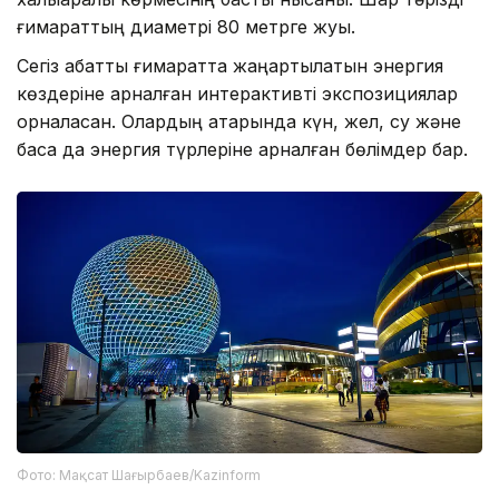
ғимараттың диаметрі 80 метрге жуық.
Сегіз қабатты ғимаратта жаңартылатын энергия
көздеріне арналған интерактивті экспозициялар
орналасқан. Олардың қатарында күн, жел, су және
басқа да энергия түрлеріне арналған бөлімдер бар.
Фото: Мақсат Шағырбаев/Kazinform