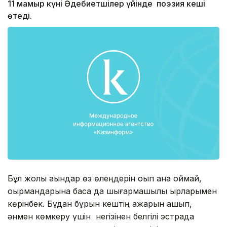
11 мамыр күні Әдебиетшілер үйінде поэзия кеші
өтеді.
Бұл жолы ақындар өз өлеңдерін оқып қана қоймай,
оқырмандарына басқа да шығармашылық қырларымен
көрінбек. Бұдан бұрын кештің ажарын ашып,
әнмен көмкеру үшін негізінен белгілі эстрада