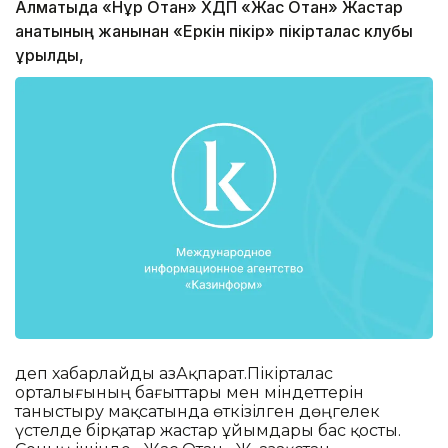
Алматыда «Нұр Отан» ХДП «Жас Отан» Жастар
қанатының жанынан «Еркін пікір» пікірталас клубы
құрылды,
деп хабарлайды ҚазАқпарат.Пікірталас
орталығының бағыттары мен міндеттерін
таныстыру мақсатында өткізілген дөңгелек
үстелде бірқатар жастар ұйымдары бас қосты.