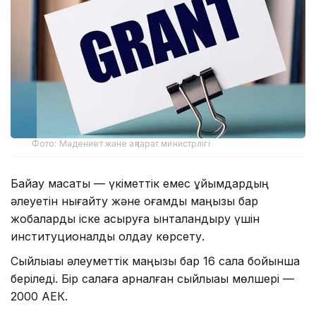
Фото: Мәдениет және ақпарат министрлігі
Байқау мақсаты — үкіметтік емес ұйымдардың
әлеуетін нығайту және қоғамдық маңызы бар
жобаларды іске асыруға ынталандыру үшін
институционалдық қолдау көрсету.
Сыйлықақы әлеуметтік маңызы бар 16 сала бойынша
беріледі. Бір салаға арналған сыйлықақы мөлшері —
2000 АЕК.