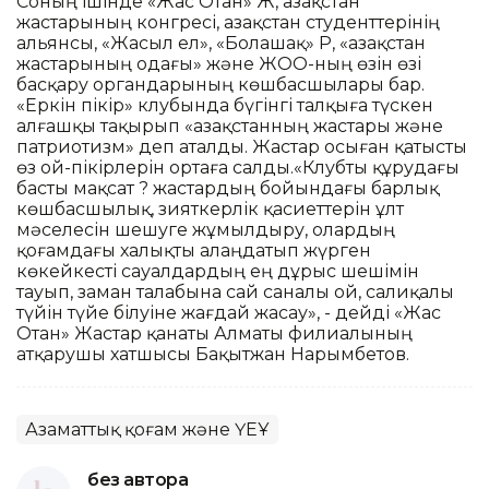
Соның ішінде «Жас Отан» ЖҚ, Қазақстан
жастарының конгресі, Қазақстан студенттерінің
альянсы, «Жасыл ел», «Болашақ» РҚ, «Қазақстан
жастарының одағы» және ЖОО-ның өзін өзі
басқару органдарының көшбасшылары бар.
«Еркін пікір» клубында бүгінгі талқыға түскен
алғашқы тақырып «Қазақстанның жастары және
патриотизм» деп аталды. Жастар осыған қатысты
өз ой-пікірлерін ортаға салды.«Клубты құрудағы
басты мақсат ? жастардың бойындағы барлық
көшбасшылық, зияткерлік қасиеттерін ұлт
мәселесін шешуге жұмылдыру, олардың
қоғамдағы халықты алаңдатып жүрген
көкейкесті сауалдардың ең дұрыс шешімін
тауып, заман талабына сай саналы ой, салиқалы
түйін түйе білуіне жағдай жасау», - дейді «Жас
Отан» Жастар қанаты Алматы филиалының
атқарушы хатшысы Бақытжан Нарымбетов.
Азаматтық қоғам және ҮЕҰ
без автора