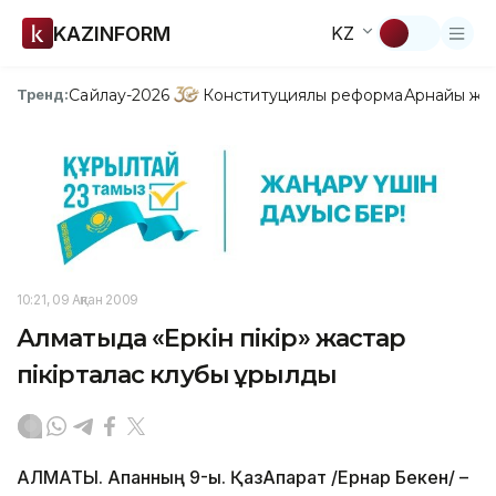
KAZINFORM
KZ
Сайлау-2026
Конституциялық реформа
Арнайы жо
Тренд:
10:21, 09 Ақпан 2009
Алматыда «Еркін пікір» жастар
пікірталас клубы құрылды
АЛМАТЫ. Ақпанның 9-ы. ҚазАқпарат /Ернар Бекен/ –