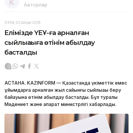
Авторлар
03:58, 02 Шілде 2026
Елімізде ҮЕҰ-ға арналған
сыйлықақыға өтінім қабылдау
басталды
АСТАНА. KAZINFORM — Қазақстанда үкіметтік емес
ұйымдарға арналған жыл сайынғы сыйлықақы беру
байқауына өтінім қабылдау басталды. Бұл туралы
Мәдениет және ақпарат министрлігі хабарлады.