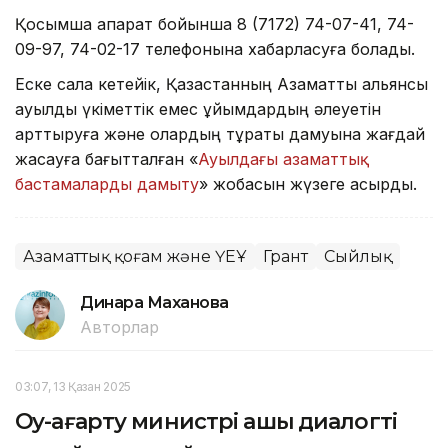
Қосымша ақпарат бойынша 8 (7172) 74-07-41, 74-
09-97, 74-02-17 телефонына хабарласуға болады.
Еске сала кетейік, Қазақстанның Азаматтық альянсы
ауылдық үкіметтік емес ұйымдардың әлеуетін
арттыруға және олардың тұрақты дамуына жағдай
жасауға бағытталған «
Ауылдағы азаматтық
бастамаларды дамыту
» жобасын жүзеге асырды.
Азаматтық қоғам және ҮЕҰ
Грант
Сыйлық
Динара Маханова
Авторлар
03:07, 13 Қазан 2025
Оқу-ағарту министрі ашық диалогті