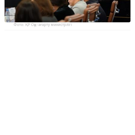
Фото: ҚР Оқу-ағарту министрлігі
Кездесуге инклюзия және балалардың құқықтарын
қорғау саласында жұмыс істейтін 170-тен астам
үкіметтік емес ұйымдардың өкілдері қатысты.
Министр Жұлдыз Сүлейменова азаматтық қоғаммен
өзара ынтымақтастық орнату үшін ашық диалог
жүргізуге дайын екенін білдіріп, балаларды қорғау,
оқыту және тәрбиелеу саласындағы бастамалардың
табысты жүзеге асуы мемлекеттік органдар мен
қоғамдық ұйымдардың бірлескен әрекетіне тікелей
байланысты екенін атап өтті.
— Балалардың құқықтары мен әл-ауқатын
қорғау еліміздің мемлекеттік саясатының