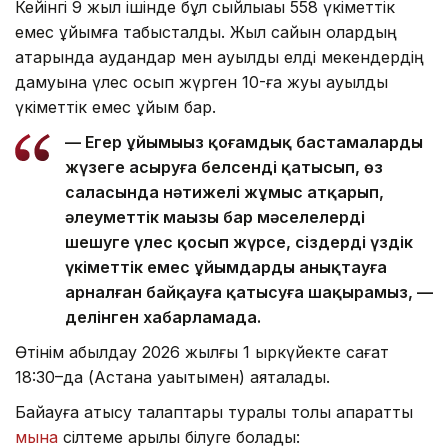
Кейінгі 9 жыл ішінде бұл сыйлықақы 558 үкіметтік
емес ұйымға табысталды. Жыл сайын олардың
қатарында аудандар мен ауылдық елді мекендердің
дамуына үлес қосып жүрген 10-ға жуық ауылдық
үкіметтік емес ұйым бар.
— Егер ұйымыңыз қоғамдық бастамаларды
жүзеге асыруға белсенді қатысып, өз
саласында нәтижелі жұмыс атқарып,
әлеуметтік маңызы бар мәселелерді
шешуге үлес қосып жүрсе, сіздерді үздік
үкіметтік емес ұйымдарды анықтауға
арналған байқауға қатысуға шақырамыз, —
делінген хабарламада.
Өтінім қабылдау 2026 жылғы 1 қыркүйекте сағат
18:30–да (Астана уақытымен) аяқталады.
Байқауға қатысу талаптары туралы толық ақпаратты
мына
сілтеме арқылы білуге болады: