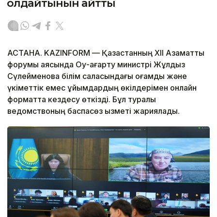
қолдайтынын айтты
АСТАНА. KAZINFORM — Қазақстанның XII Азаматтық
форумы аясында Оқу-ағарту министрі Жұлдыз
Сүлейменова білім саласындағы қоғамдық және
үкіметтік емес ұйымдардың өкілдерімен онлайн
форматта кездесу өткізді. Бұл туралы
ведомствоның баспасөз қызметі жариялады.