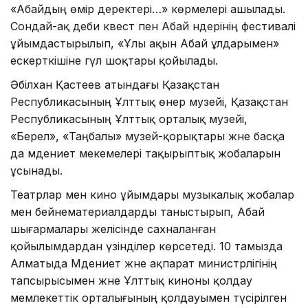
«Абайдың өмір деректері…» көрмелері ашылады.
Сондай-ақ әдеби квест пен Абай әндерінің фестивалі
ұйымдастырылып, «Ұлы ақын Абай ұлдарымен»
ескерткішіне гүл шоқтары қойылады.
Әбілхан Қастеев атындағы Қазақстан
Республикасының Ұлттық өнер музейі, Қазақстан
Республикасының Ұлттық орталық музейі,
«Берел», «Таңбалы» музей-қорықтары және басқа
да мәдениет мекемелері тақырыптық жобаларын
ұсынады.
Театрлар мен кино ұйымдары музыкалық жобалар
мен бейнематериалдарды таныстырып, Абай
шығармалары желісінде сахналанған
қойылымдардан үзінділер көрсетеді. 10 тамызда
Алматыда Мәдениет және ақпарат министрлігінің
тапсырысымен және Ұлттық киноны қолдау
мемлекеттік орталығының қолдауымен түсірілген