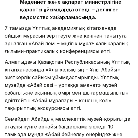
Мәдениет және ақпарат министрлігіне
қарасты ұйымдарда өтеді, – делінген
ведомство хабарламасында.
7 тамызда Ұлттық академиялық кітапханада
ойшыл мұрасын зерттеуге және кеңінен танытуға
арналған «Абай әлемі – мәңгілік мұра» халықаралық
ғылыми-практикалық конференциясы өтті.
Алматыдағы Қазақстан Республикасының Ұлттық
кітапханасында «Ұлы халықтың – Ұлы Абайы»
зияткерлік сайысы ұйымдастырылды. Ұлттық
музейде «Абай сөзі – ұрпаққа аманат» музей
сабағы және ақынның өмірі мен шығармашылығын
дәріптейтін «Абай мұралары – көненің көзі»
тақырыптық экскурсиясы өтті.
Семейдегі Абайдың мемлекеттік музей-қорығы да
атаулы күнге арнайы бағдарлама әзірледі. 10
тамызда мұнда «Абай бейнелеу өнерінде» және