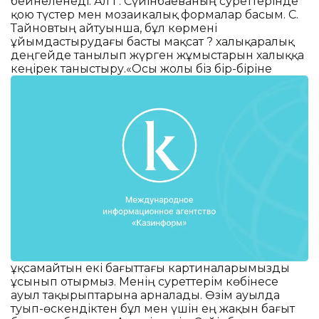
бейнеленеді. Ал Г. Сүйінбаеваның суреттерінде
қою түстер мен мозаикалық формалар басым. С.
Тайновтың айтуынша, бұл көрмені
ұйымдастырудағы басты мақсат ? халықаралық
деңгейде танылып жүрген жұмыстарын халыққа
кеңірек таныстыру.
«Осы жолы біз бір-біріне
ұқсамайтын екі бағыттағы картиналарымызды
ұсынып отырмыз. Менің суреттерім көбінесе
ауыл тақырыптарына арналады. Өзім ауылда
туып-өскендіктен бұл мен үшін ең жақын бағыт