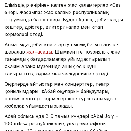
Еліміздің әр өңірінен келген жас қаламгерлер «Сөз
өнері. Жасампаз жас қалам» республикалық
форумында бас қосады. Бұдан бөлек, әдеби-сазды
кештер, дәрістер, викториналар мен кітап
көрмелері өтеді.
Алматыда әдеби және ағартушылық бағыттағы іс-
шаралар
жалғасады
. Шымкентте поэзиялық және
танымдық бағдарламалар ұйымдастырылып,
«Хакім Абай» музейінде ашық есік күні,
тақырыптық көрме мен экскурсиялар өтеді.
Өңірлерде айтыстар мен концерттер, театр
қойылымдары, «Абай оқулары» байқаулары,
поэзия кештері, көрмелер және түрлі танымдық
жобалар ұйымдастырылады.
Абай облысында 8-9 тамыз күндері «Abai Joly –
100 miles» республикалық ультрамарафоны
өткізілсе, 10 тамызда «Адамзаттың Абайы»