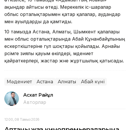
ақындар айтысы өтеді. Мерекелік іс-шаралар
облыс орталықтарымен қатар қалалар, аудандар
мен ауылдарды да қамтиды.
10 тамызда Астана, Алматы, Шымкент қалалары
мен облыс орталықтарында Абай Құнанбайұлының
ескерткіштеріне гүл шоқтары қойылады. Арнайы
рәсімге зиялы қауым өкілдері, мәдениет
қайраткерлері, жастар және жұртшылық қатысады.
Мәдениет
Астана
Алматы
Абай күні
Асхат Райқұл
Авторлар
12:00, 08 Тамыз 2026
Аптаның жаңа кинопремьераларына