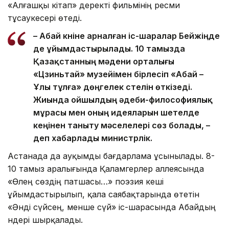
«Алғашқы кітап» деректі фильмінің ресми
тұсаукесері өтеді.
– Абай күніне арналған іс-шаралар Бейжіңде
де ұйымдастырылады. 10 тамызда
Қазақстанның мәдени орталығы
«Цзиньтай» музейімен бірлесіп «Абай –
Ұлы тұлға» дөңгелек үстелін өткізеді.
Жиында ойшылдың әдеби-философиялық
мұрасы мен оның идеяларын шетелде
кеңінен таныту мәселелері сөз болады, –
деп хабарлады министрлік.
Астанада да ауқымды бағдарлама ұсынылады. 8-
10 тамыз аралығында Қаламгерлер аллеясында
«Өлең сөздің патшасы…» поэзия кеші
ұйымдастырылып, қала саябақтарында өтетін
«Әнді сүйсең, менше сүй» іс-шарасында Абайдың
әндері шырқалады.