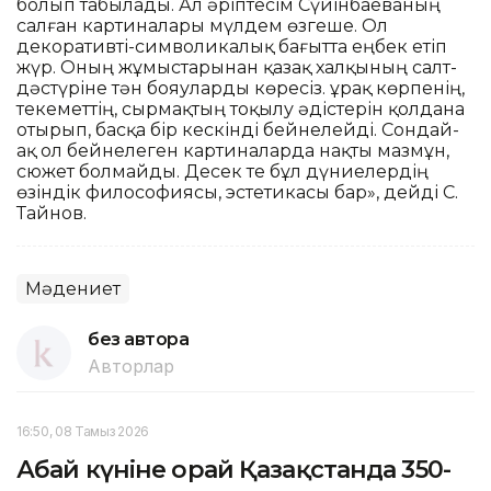
болып табылады. Ал әріптесім Сүйінбаеваның
салған картиналары мүлдем өзгеше. Ол
декоративті-символикалық бағытта еңбек етіп
жүр. Оның жұмыстарынан қазақ халқының салт-
дәстүріне тән бояуларды көресіз. Құрақ көрпенің,
текеметтің, сырмақтың тоқылу әдістерін қолдана
отырып, басқа бір кескінді бейнелейді. Сондай-
ақ ол бейнелеген картиналарда нақты мазмұн,
сюжет болмайды. Десек те бұл дүниелердің
өзіндік философиясы, эстетикасы бар», дейді С.
Тайнов.
Мәдениет
без автора
Авторлар
16:50, 08 Тамыз 2026
Абай күніне орай Қазақстанда 350-