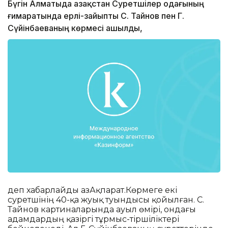
Бүгін Алматыда Қазақстан Суретшілер одағының
ғимаратында ерлі-зайыпты С. Тайнов пен Г.
Сүйінбаеваның көрмесі ашылды,
деп хабарлайды ҚазАқпарат.Көрмеге екі
суретшінің 40-қа жуық туындысы қойылған. С.
Тайнов картиналарында ауыл өмірі, ондағы
адамдардың қазіргі тұрмыс-тіршіліктері