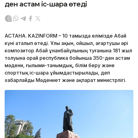
ден астам іс-шара өтеді
АСТАНА. KAZINFORM – 10 тамызда елімізде Абай
күні аталып өтеді. Ұлы ақын, ойшыл, ағартушы әрі
композитор Абай Құнанбайұлының туғанына 181 жыл
толуына орай республика бойынша 350-ден астам
мәдени, ғылыми-танымдық, білім беру және
спорттық іс-шара ұйымдастырылады, деп
хабарлайды Мәдениет және ақпарат министрлігі.