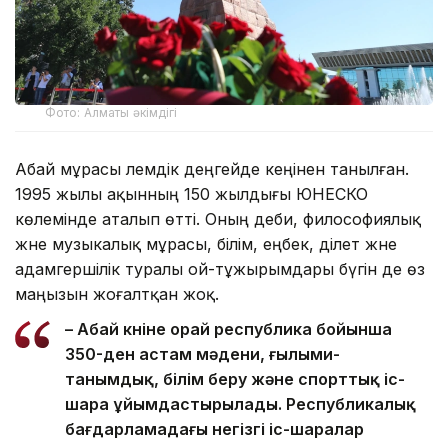
Фото: Алматы әкімдігі
Абай мұрасы әлемдік деңгейде кеңінен танылған.
1995 жылы ақынның 150 жылдығы ЮНЕСКО
көлемінде аталып өтті. Оның әдеби, философиялық
және музыкалық мұрасы, білім, еңбек, әділет және
адамгершілік туралы ой-тұжырымдары бүгін де өз
маңызын жоғалтқан жоқ.
– Абай күніне орай республика бойынша
350-ден астам мәдени, ғылыми-
танымдық, білім беру және спорттық іс-
шара ұйымдастырылады. Республикалық
бағдарламадағы негізгі іс-шаралар