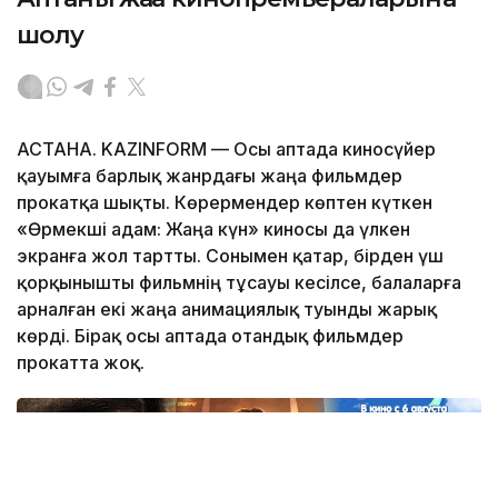
шолу
АСТАНА. KAZINFORM — Осы аптада киносүйер
қауымға барлық жанрдағы жаңа фильмдер
прокатқа шықты. Көрермендер көптен күткен
«Өрмекші адам: Жаңа күн» киносы да үлкен
экранға жол тартты. Сонымен қатар, бірден үш
қорқынышты фильмнің тұсауы кесілсе, балаларға
арналған екі жаңа анимациялық туынды жарық
көрді. Бірақ осы аптада отандық фильмдер
прокатта жоқ.