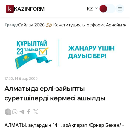
KAZINFORM
KZ
Сайлау-2026
Конституциялық реформа
Арнайы жо
Тренд:
17:50, 14 Қаңтар 2009
Алматыда ерлі-зайыпты
суретшілердің көрмесі ашылды
АЛМАТЫ. Қаңтардың 14-і. ҚазАқпарат /Ернар Бекен/ -