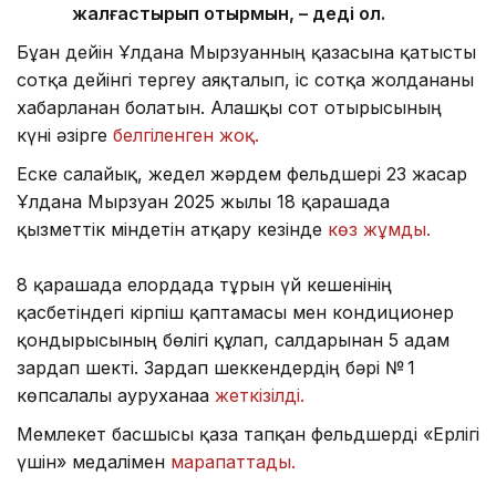
жалғастырып отырмын, – деді ол.
Бұған дейін Ұлдана Мырзуанның қазасына қатысты
сотқа дейінгі тергеу аяқталып, іс сотқа жолданғаны
хабарланған болатын. Алғашқы сот отырысының
күні әзірге
белгіленген жоқ.
Еске салайық, жедел жәрдем фельдшері 23 жасар
Ұлдана Мырзуан 2025 жылғы 18 қарашада
қызметтік міндетін атқару кезінде
көз жұмды.
8 қарашада елордада тұрғын үй кешенінің
қасбетіндегі кірпіш қаптамасы мен кондиционер
қондырғысының бөлігі құлап, салдарынан 5 адам
зардап шекті. Зардап шеккендердің бәрі № 1
көпсалалы ауруханаға
жеткізілді.
Мемлекет басшысы қаза тапқан фельдшерді «Ерлігі
үшін» медалімен
марапаттады.