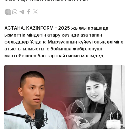
АСТАНА. KAZINFORM – 2025 жылғы қарашада
қызметтік міндетін атқару кезінде қаза тапқан
фельдшер Ұлдана Мырзуанның күйеуі оның өліміне
қатысты қылмыстық іс бойынша жәбірленуші
мәртебесінен бас тартпайтынын мәлімдеді.