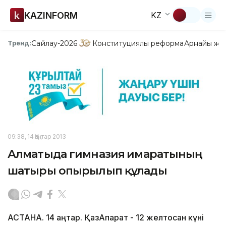
KAZINFORM
KZ
Сайлау-2026
Конституциялық реформа
Арнайы жо
Тренд:
09:38, 14 Қаңтар 2013
Алматыда гимназия ғимаратының
шатыры опырылып құлады
АСТАНА. 14 қаңтар. ҚазАқпарат - 12 желтоқсан күні