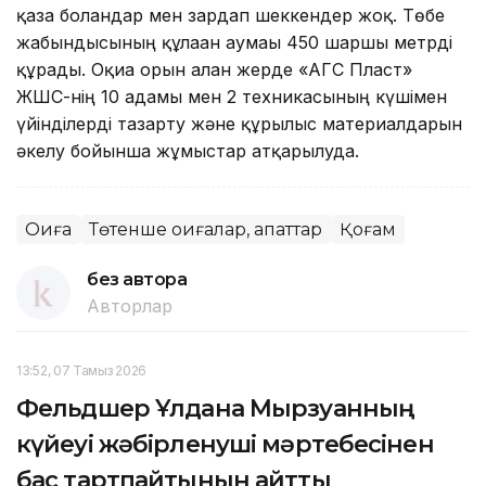
қаза болғандар мен зардап шеккендер жоқ. Төбе
жабындысының құлаған аумағы 450 шаршы метрді
құрады. Оқиға орын алған жерде «АГС Пласт»
ЖШС-нің 10 адамы мен 2 техникасының күшімен
үйінділерді тазарту және құрылыс материалдарын
әкелу бойынша жұмыстар атқарылуда.
Оқиға
Төтенше оқиғалар, апаттар
Қоғам
без автора
Авторлар
13:52, 07 Тамыз 2026
Фельдшер Ұлдана Мырзуанның
күйеуі жәбірленуші мәртебесінен
бас тартпайтынын айтты