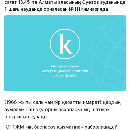
сағат 13.45-те Алматы қаласының Әуезов ауданында
1-шағынауданда орналасқан №111 гимназияда
(1966 жылы салынған бір қабатты ғимарат) қардың
ауырлығынан оқу орны асханасының шатыры
опырылып құлады.
ҚР ТЖМ-нің баспасөз қызметінен хабарлағандай,