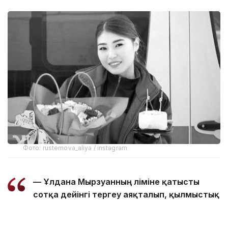
Фото: rustemova_aliya / instagram
— Ұлдана Мырзуанның өліміне қатысты
сотқа дейінгі тергеу аяқталып, қылмыстық
іс сотқа жолданды, - делінген Полиция
департаментінің Kazinform агенттігіне