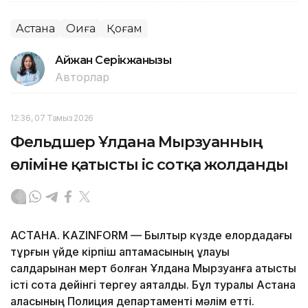
Астана
Оқиға
Қоғам
Айжан Серікжанқызы
Авторлар
12:36, 07 Тамыз 2026
Фельдшер Ұлдана Мырзуанның
өліміне қатысты іс сотқа жолданды
АСТАНА. KAZINFORM — Былтыр күзде елордадағы
тұрғын үйде кірпіш қаптамасының құлауы
салдарынан мерт болған Ұлдана Мырзуанға қатысты
істі сотқа дейінгі тергеу аяқталды. Бұл туралы Астана
қаласының Полиция департаменті мәлім етті.