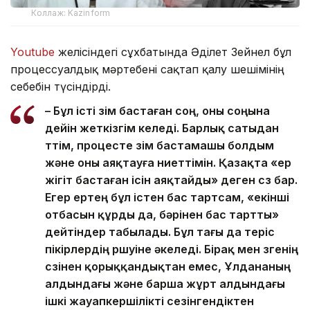
Коллаж: Kazinform
Youtube
желісіндегі сұхбатында Әділет Зейнел бұл
процессуалдық мәртебені сақтап қалу шешімінің
себебін түсіндірді.
– Бұл істі өзім бастаған соң, оны соңына
дейін жеткізгім келеді. Барлық сатыдан
өттім, процесте өзім бастамашы болдым
және оны аяқтауға ниеттімін. Қазақта «ер
жігіт бастаған ісін аяқтайды» деген сөз бар.
Егер ертең бұл істен бас тартсам, «екінші
отбасын құрды да, бәрінен бас тартты»
дейтіндер табылады. Бұл тағы да теріс
пікірлердің өршуіне әкеледі. Бірақ мен өзгенің
сөзінен қорыққандықтан емес, Ұлдананың
алдындағы және барша жұрт алдындағы
ішкі жауапкершілікті сезінгендіктен