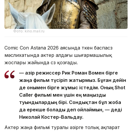
Фото: kino.mail.ru
Comic Con Astana 2026 аясында өткен баспасөз
мәслихатында актер алдағы шығармашылық
жоспары жайында сөз қозғады.
— Қазір режиссер Рик Роман Вомен бірге
жаңа фильм түсіріп жатырмыз. Бұған дейін
де онымен бірге жұмыс істедім. Оның Shot
Caller фильмі мен үшін ең маңызды
туындылардың бірі. Сондықтан бұл жоба
да ерекше болады деп ойлаймын, — деді
Николай Костер-Вальдау.
Актер жаңа фильмі туралы әзірге толық ақпарат