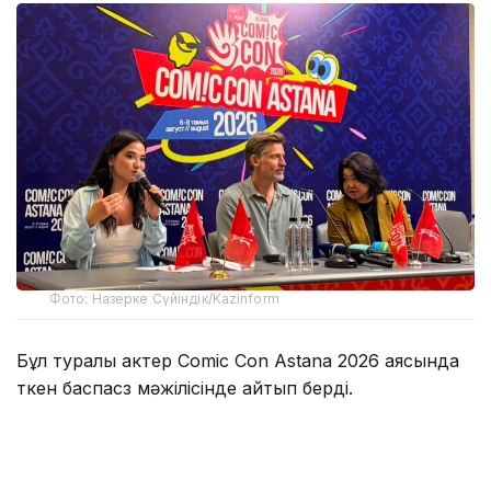
Фото: Назерке Сүйіндік/Kazinform
Бұл туралы актер Comic Con Astana 2026 аясында
өткен баспасөз мәжілісінде айтып берді.
Оның сөзінше, Қазақстанда болған аз уақыттың
өзінде жергілікті халықтың қонақжайлығы мен
ақжарқын көңілі ерекше әсер қалдырған.