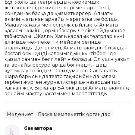
Бұл жолы да театрлардың көркемдік
жетекшілері, режиссерлері мен әртістері,
сондай-ақ басқа да қызметкерлері Алматы
әкімінің атынан арнайы марапатқа ие болды.
Мақтау қағазы мен естелік сыйлықты Алматы
қаласы әкімінің орынбасары Серік Сейдуманов
табыстады. «Жалпы Халықаралық театрлар күні
елімізде мемлекеттік мейрам ретінде
аталмайды. Дегенмен, Алматы әкімдігі биылдан
бастап осы күнді қаламыздың күнтізбесінде
қызыл санмен белгілейтін болады. Ол үшін уақыт
та, арнайы ресурстар да бөлінеді», - деді
құттықтау сөзінде С. Сейдуманов. Салтанатты
шара барысында театр тақырыбында қалам
тербеп жүрген журналистер де назардан тыс
қалған жоқ. Бірқатар БАҚ өкілдері Алматы әкімінің
арнайы мақтау қағазымен марапатталды.
Мәдениет
Басқа мемлекеттік органдар
без автора