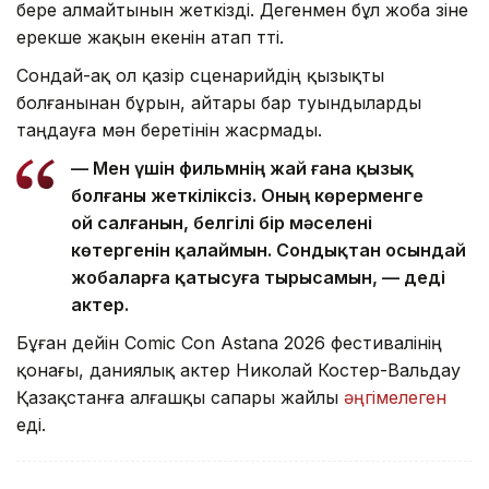
бере алмайтынын жеткізді. Дегенмен бұл жоба өзіне
ерекше жақын екенін атап өтті.
Сондай-ақ ол қазір сценарийдің қызықты
болғанынан бұрын, айтары бар туындыларды
таңдауға мән беретінін жасрмады.
— Мен үшін фильмнің жай ғана қызық
болғаны жеткіліксіз. Оның көрерменге
ой салғанын, белгілі бір мәселені
көтергенін қалаймын. Сондықтан осындай
жобаларға қатысуға тырысамын, — деді
актер.
Бұған дейін Comic Con Astana 2026 фестивалінің
қонағы, даниялық актер Николай Костер-Вальдау
Қазақстанға алғашқы сапары жайлы
әңгімелеген
еді.