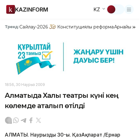
KAZINFORM
KZ
Сайлау-2026
Конституциялық реформа
Арнайы жо
Тренд:
18:56, 30 Наурыз 2009
Алматыда Халық театры күні кең
көлемде аталып өтілді
АЛМАТЫ. Наурыздың 30-ы. ҚазАқпарат /Ернар