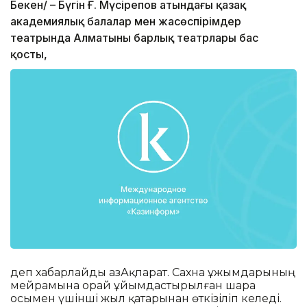
Бекен/ – Бүгін Ғ. Мүсірепов атындағы қазақ
академиялық балалар мен жасөспірімдер
театрында Алматының барлық театрлары бас
қосты,
деп хабарлайды ҚазАқпарат. Сахна ұжымдарының
мейрамына орай ұйымдастырылған шара
осымен үшінші жыл қатарынан өткізіліп келеді.