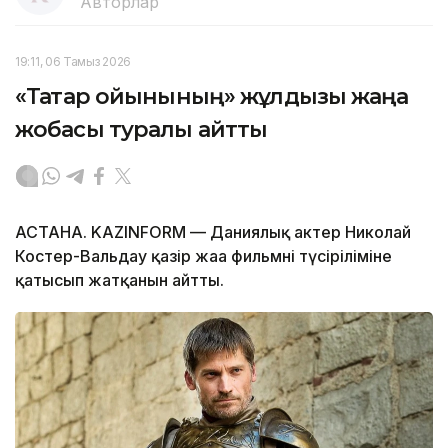
Авторлар
19:11, 06 Тамыз 2026
«Тақтар ойынының» жұлдызы жаңа
жобасы туралы айтты
АСТАНА. KAZINFORM — Даниялық актер Николай
Костер-Вальдау қазір жаңа фильмнің түсіріліміне
қатысып жатқанын айтты.