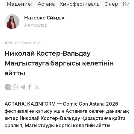
Мәдениет
Астана
Кинофестиваль
Өнер
Кин
Назерке Сүйіндік
Авторлар
18:50, 06 Тамыз 2026
Николай Костер-Вальдау
Маңғыстауға барғысы келетінін
айтты
АСТАНА. KAZINFORM — Comic Con Astana 2026
фестиваліне қатысу үшін Астанаға келген даниялық
актер Николай Костер-Вальдау Қазақстанға қайта
оралып, Маңғыстауды көргісі келетінін айтты.